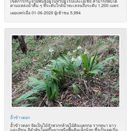
เขตการกระจายพันธุ์อยู่ในทวีปยุโรปและเอเชีย สามารถพบได้
ตามแหล่งน้ำตื้น ๆ ที่ระดับใกล้น้ำทะเลจนถึงระดับ 1,200 เมตร
เผยแพร่เมื่อ 01-06-2020 ผู้เช้าชม 5,994
อั้วข้าวตอก
อั้วข้าวตอก จัดเป็นไม้จำพวกกล้วยไม้ดินแตกกอ รากหนา ยาว
และมีขน มีลำต้นโผล่ขึ้นมาเหนือพื้นดินเล็กน้อย ซึ่งเป็นจุดเริ่ม