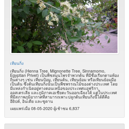
เทียนกิ่ง
เทียนกิ่ง (Henna Tree, Mignonette Tree, Sinnamomo,
Egyptian Privet) เป็นพืชสมุนไพรจำพวกต้น ที่มีชื่อเรียกตามท้อง
ถิ่นต่างๆ เช่น เทียนป้อม, เทียนต้น, เทียนย้อม หรือเทียนย้อมมือ
เป็นต้น ซึ่งต้นเทียนกิ่งนั้นเป็นพืชพรรณไม้ของต่างประเทศ โดย
มีแหล่งกำเนิดอยู่ทางตอนเหนือของประเทศแอฟริกา,
ออสเตรเลีย และภูมิภาคเอเชียตะวันออกเฉียงใต้ แต่ในประเทศ
ที่มีสภาพภูมิอากาศที่สามารถเพาะปลูกต้นเทียนกิ่งนี้ได้ดีคือ
อียิปต์, อินเดีย และซูดาน
เผยแพร่เมื่อ 08-05-2020 ผู้เช้าชม 6,837