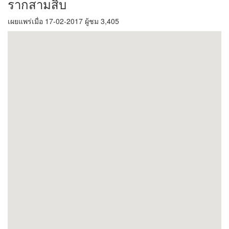
รากสามสิบ
เผยแพร่เมื่อ 17-02-2017 ผู้ชม 3,405