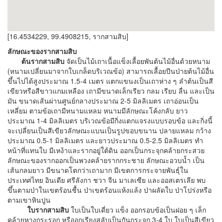
[16.4534229, 99.4908215, รากสามสิบ]
ลักษณะของรากสามสิบ
ต้นรากสามสิบ
จัดเป็นไม้เถาเนื้อแข็งเลื้อยพันต้นไม้อื่นด้วยหนาม
(หนามเปลี่ยนมาจากใบเกล็ดบริเวณข้อ) สามารถเลื้อยปีนป่ายต้นไม้อื่น
ขึ้นไปได้สูงประมาณ 1.5-4 เมตร แตกแขนงเป็นเถาห่าง ๆ ลำต้นเป็นสี
เขียวหรือสีขาวแกมเหลือง เถามีขนาดเล็กเรียว กลม เรียบ ลื่น และเป็น
มัน ขนาดเส้นผ่านศูนย์กลางประมาณ 2-5 มิลลิเมตร เถาอ่อนเป็น
เหลี่ยม ตามข้อเถามีหนามแหลม หนามมีลักษณะโค้งกลับ ยาว
ประมาณ 1-4 มิลลิเมตร บริเวณข้อมีกิ่งแตกแจรงแบบรอบข้อ และกิ่งนี้
จะเปลี่ยนเป็นสีเขียวลักษณะแบนเป็นรูปขอบขนาน ปลายแหลม กว้าง
ประมาณ 0.5-1 มิลลิเมตร และยาวประมาณ 0.5-2.5 มิลลิเมตร ทำ
หน้าที่แทนใบ มีเหง้าและรากอยู่ใต้ดิน ออกเป็นกระจุกคล้ายกระสวย
ลักษณะของรากออกเป็นพวงคล้ายรากกระชาย ลักษณะอวบน้ำ เป็น
เส้นกลมยาว มีขนาดโตกว่าเถามาก มีเขตการกระจายพันธุ์ใน
ประเทศไทย อินเดีย ศรีลังกา ชวา จีน มาเลเซีย และออสเตรเลีย พบ
ขึ้นตามป่าในเขตร้อนชื้น ป่าเขตร้อนแห้งแล้ง ป่าผลัดใบ ป่าโปร่งหรือ
ตามเขาหินปูน
ใบรากสามสิบ
ใบเป็นใบเดี่ยว แข็ง ออกรอบข้อเป็นฝอย ๆ เล็ก
คล้ายหางกระรอก หรืออกเรียงสลับเป็นกันกระจุก 3-4 ใบ ใบเป็นสีเขียว