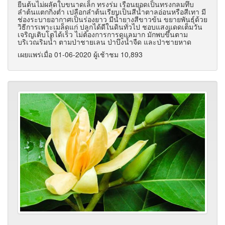
ยืนต้นไม่ผลัดใบขนาดเล็ก ทรงร่ม เรือนยอดเป็นทรงกลมทึบ
ลำต้นแตกกิ่งต่ำ เปลือกลำต้นเรียบเป็นสีน้ำตาลอ่อนหรือสีเทา มี
ช่องระบายอากาศเป็นร่องยาว มีน้ำยางสีขาวข้น ขยายพันธุ์ด้วย
วิธีการเพาะเมล็ดแก่ ปลูกได้ดีในดินทั่วไป ชอบแสงแดดเต็มวัน
เจริญเติบโตได้เร็ว ไม่ต้องการการดูแลมาก มักพบขึ้นตาม
บริเวณริมน้ำ ตามป่าชายเลน ป่าบึงน้ำจืด และป่าชายหาด
เผยแพร่เมื่อ 01-06-2020 ผู้เช้าชม 10,893