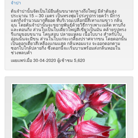
จำปา
ต้นจำปานั้นจัดเป็นไม้ยืนต้นขนาดกลางถึงใหญ่ มีลำต้นสูง
ประมาณ 15 – 30 เมตร เป็นทรงพุ่มโปร่งรูปกรวยคว่ำ มีการ
แตกกิ่งจำนวนมากที่ยอด ที่บริเวณเปลือกมีสีเทาแกมขาว กลิ่น
ฉุน โดยต้นจำปานั้นจะขยายพันธุ์ด้วยวิธีการเพาะเมล็ด ทาบกิ่ง
และตอนกิ่ง ส่วนใบเป็นใบเดี่ยวใหญ่สีเขียวเป็นมัน คล้ายรูปทรง
รีแกมขอบขนาน โคนสอบ ปลายแหลม เนื้อใบบาง สำหรับใบ
อ่อนนั้นจะมีขน ส่วนในใบแก่จะเกลี้ยงปราศจากขน โดยดอกนั้น
เป็นดอกเดี่ยวสีเหลืองแกมแสด กลิ่นหอมแรง จะออกดอกตาม
ซอกใบใกล้ปลายกิ่ง ซึ่งดอกนี้จะเริ่มบานพร้อมส่งกลิ่นหอมใน
ช่วงพลบค่ำ
เผยแพร่เมื่อ 30-04-2020 ผู้เช้าชม 5,620