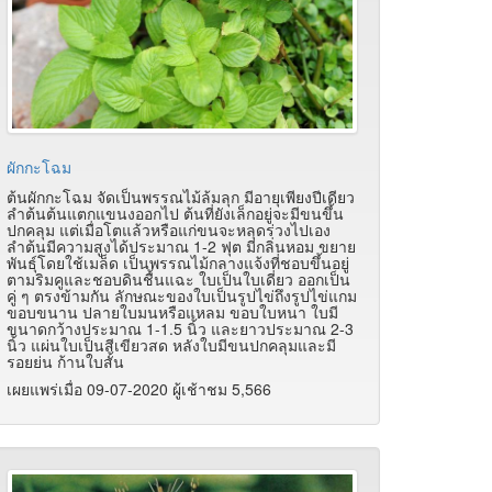
ผักกะโฉม
ต้นผักกะโฉม จัดเป็นพรรณไม้ล้มลุก มีอายุเพียงปีเดียว
ลำต้นต้นแตกแขนงออกไป ต้นที่ยังเล็กอยู่จะมีขนขึ้น
ปกคลุม แต่เมื่อโตแล้วหรือแก่ขนจะหลุดร่วงไปเอง
ลำต้นมีความสูงได้ประมาณ 1-2 ฟุต มีกลิ่นหอม ขยาย
พันธุ์โดยใช้เมล็ด เป็นพรรณไม้กลางแจ้งที่ชอบขึ้นอยู่
ตามริมคูและชอบดินชื้นแฉะ ใบเป็นใบเดี่ยว ออกเป็น
คู่ ๆ ตรงข้ามกัน ลักษณะของใบเป็นรูปไข่ถึงรูปไข่แกม
ขอบขนาน ปลายใบมนหรือแหลม ขอบใบหนา ใบมี
ขนาดกว้างประมาณ 1-1.5 นิ้ว และยาวประมาณ 2-3
นิ้ว แผ่นใบเป็นสีเขียวสด หลังใบมีขนปกคลุมและมี
รอยย่น ก้านใบสั้น
เผยแพร่เมื่อ 09-07-2020 ผู้เช้าชม 5,566