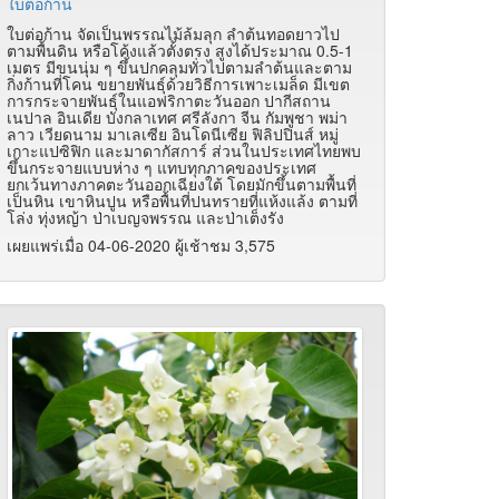
ใบต่อก้าน
ใบต่อก้าน จัดเป็นพรรณไม้ล้มลุก ลำต้นทอดยาวไป
ตามพื้นดิน หรือโค้งแล้วตั้งตรง สูงได้ประมาณ 0.5-1
เมตร มีขนนุ่ม ๆ ขึ้นปกคลุมทั่วไปตามลำต้นและตาม
กิ่งก้านที่โคน ขยายพันธุ์ด้วยวิธีการเพาะเมล็ด มีเขต
การกระจายพันธุ์ในแอฟริกาตะวันออก ปากีสถาน
เนปาล อินเดีย บังกลาเทศ ศรีลังกา จีน กัมพูชา พม่า
ลาว เวียดนาม มาเลเซีย อินโดนีเซีย ฟิลิปปินส์ หมู่
เกาะแปซิฟิก และมาดากัสการ์ ส่วนในประเทศไทยพบ
ขึ้นกระจายแบบห่าง ๆ แทบทุกภาคของประเทศ
ยกเว้นทางภาคตะวันออกเฉียงใต้ โดยมักขึ้นตามพื้นที่
เป็นหิน เขาหินปูน หรือพื้นที่ปนทรายที่แห้งแล้ง ตามที่
โล่ง ทุ่งหญ้า ป่าเบญจพรรณ และป่าเต็งรัง
เผยแพร่เมื่อ 04-06-2020 ผู้เช้าชม 3,575