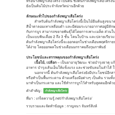
หรือนางพญาเสือโคร่ง เป็นต้น ซึ่งต้นกำลังพญาเสือโคร่
ยังเป็นต้นไม้ประจำจังหวัดน่านอีกด้วย
ลักษณะทั่วไปของกำลังพญาเสือโคร่ง
สำหรับต้นกำลังพญาเสือโคร่งนี้เป็นไม้ยืนต้นสูงขนา
สีน้ำตาลอมเทาเหลือบดำ และมีต่อมระบายอากาศอยู่มีลักษณ
กับการบูร สามารถขยายพันธุ์ได้โดยการเพาะเมล็ด ส่วนใบม
เป็นแบบฟันเลื่อย 2 ถึง 3 ชั้น โคนใบป้าน และปลายเร
ต้นกำลังพญาเสือโคร่งนี้จะออกดอกในช่วงเดือนพฤศจิกายน
ได้ง่าย โดยออกผลในช่วงเดือนมกราคมถึงกุมภาพันธ์
ประโยชน์และสรรพคุณของกำลังพญาเสือโคร่ง
เนื้อไม้
, เปลือก
– เป็นยาอายุวัฒนะ ช่วยบำรุงธาตุ แก
อาหาร บำรุงเส้นเอ็นให้แข็งแรง และช่วยขับลมในลำไส้ ใ
นอกจากนี้ ต้นกำลังพญาเสือโคร่งยังมีประโยชน์อีกสาร
หรือทำเป็นพื้นกระดาน ด้ามเครื่องมือต่างๆ เป็นต้น รวม
มาทำเป็นกระดาษ และใช้ทำการบูรไว้สำหรับสูดดมอีกด้ว
คำสำคัญ :
กำลังพญาเสือโคร่ง
ที่มา : เกร็ดความรู้.net/กำลังพญาเสือโคร่ง/
รวบรวมและจัดทำข้อมูล : กาญจนา จันทร์สิงห์