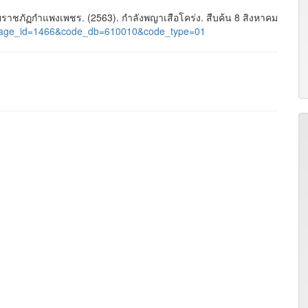
าชภัฏกำแพงเพชร. (2563). กำลังพญาเสือโคร่ง. สืบค้น 8 สิงหาคม
ges&page_id=1466&code_db=610010&code_type=01