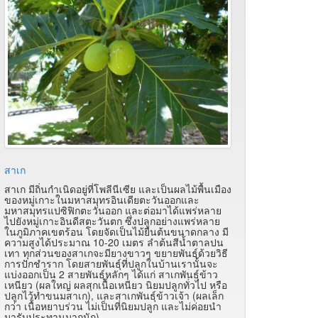
สาเก
สาเก มีถิ่นกำเนิดอยู่ที่โพลีนีเซีย และเป็นผลไม้พื้นเมือง
ของหมู่เกาะในมหาสมุทรอินเดียตะวันออกและ
มหาสมุทรแปซิฟิกตะวันออก และต่อมาได้แพร่หลาย
ไปยังหมู่เกาะอินดีสตะวันตก ซึ่งปลูกอย่างแพร่หลาย
ในภูมิภาคเขตร้อน โดยจัดเป็นไม้ยืนต้นขนาดกลาง มี
ความสูงได้ประมาณ 10-20 เมตร ลำต้นสีน้ำตาลปน
เทา ทุกส่วนของสาเกจะมียางขาวๆ ขยายพันธุ์ด้วยวิธี
การปักชำราก โดยสายพันธุ์ที่ปลูกในบ้านเรานั้นจะ
แบ่งออกเป็น 2 สายพันธุ์หลักๆ ได้แก่ สาเกพันธุ์ข้าว
เหนียว (ผลใหญ่ ผลสุกเนื้อเหนียว นิยมปลูกทั่วไป หรือ
ปลูกไว้ทำขนมสาเก), และสาเกพันธุ์ข้าวเจ้า (ผลเล็ก
กว่า เนื้อหยาบร่วน ไม่เป็นที่นิยมปลูก และไม่ค่อยนำ
มารับประทานมากนัก)