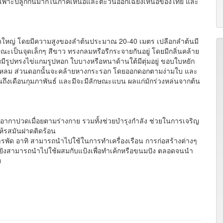
งนี้เพาะปลูกกันมากในภาคเหนือและตะวันออกเฉียงเหนือของไทย และ
ดใหญ่ โดยมีความสูงของลำต้นประมาณ 20-40 เมตร เปลือกลำต้นมี
ะเป็นจุดเล็กๆ สีขาว ทรงกลมหรือรีกระจายกันอยู่ โดยมีกลิ่นคล้าย
ีรูปทรงไข่แกมรูปหอก ใบบางหรือหนาด้านใต้มีตุ่มอยู่ ขอบใบหยัก
ียวแหลม ส่วนดอกนั้นจะคล้ายหางกระรอก โดยออกดอกตามง่ามใบ และ
ถึงเดือนกุมภาพันธ์ และมีจะมีลักษณะแบน ผลแก่มักร่วงหล่นจากต้น
้อากาปวดเมื่อยตามร่างกาย รวมทั้งช่วยบำรุงกำลัง ช่วยในการเจริญ
ห้รสมันฝาดติดร้อน
พัด อาทิ สามารถนำไปใช้ในการทำเครื่องเรือน การก่อสร้างต่างๆ
ทั้งยังสามารถนำไปใช้ผสมกับแป้งเพื่อทำเค้กหรือขนมปัง ตลอดจนนำ
ย