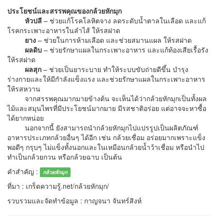
ประโยชน์และสรรพคุณของกล้วยหักมุก
หัวปลี
– ช่วยแก้โรคโลหิตจาง ลดระดับน้ำตาลในเลือด และแก้
โรคกระเพาะอาหารในลำไส้ ให้รสฝาด
ยาง
– ช่วยในการห้ามเลือด และช่วยสมานแผล ให้รสฝาด
ผลดิบ
– ช่วยรักษาแผลในกระเพาะอาหาร และแก้ท้องเสียเรื้อรัง
ให้รสฝาด
ผลสุก
– ช่วยเป็นยาระบาย ทำให้ระบบขับถ่ายดีขึ้น บำรุง
ร่างกายและให้มีกำลังแข็งแรง และช่วยรักษาแผลในกระเพาะอาหาร
ให้รสหวาน
จากสรรพคุณมากมายข้างต้น จะเห็นได้ว่ากล้วยหักมุกเป็นทั้งผล
ไม้และสมุนไพรที่มีประโยชน์มากมาย มีรสชาติอร่อย แต่อาจจะหาซื้อ
ได้ยากหน่อย
นอกจากนี้ ยังสามารถนำกล้วยหักมุกไปแปรรูปเป็นผลิตภัณฑ์
อาหารประเภทกล้วยอื่นๆ ได้อีก เช่น กล้วยเชื่อม อร่อยมากเพราะแข็ง
พอดีๆ กรุบๆ ไม่แข็งทั้งนอกและในเหมือนกล้วยน้ำว้าเชื่อม หรือนำไป
ทำเป็นกล้วยกวน หรือกล้วยฉาบ เป็นต้น
คำสำคัญ :
กล้วยหักมุก
ที่มา : เกร็ดความรู้.net/กล้วยหักมุก/
รวบรวมและจัดทำข้อมูล : กาญจนา จันทร์สิงห์