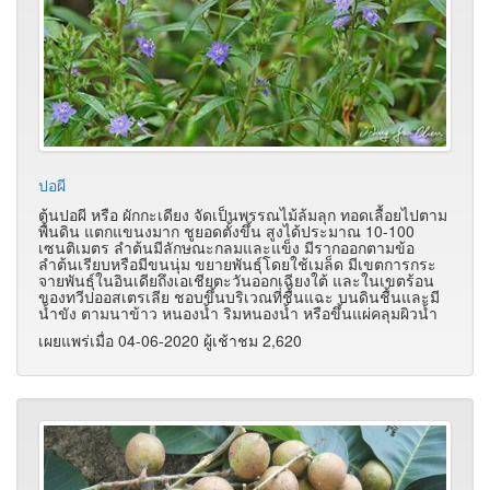
ปอผี
ต้นปอผี หรือ ผักกะเดียง จัดเป็นพรรณไม้ล้มลุก ทอดเลื้อยไปตาม
พื้นดิน แตกแขนงมาก ชูยอดตั้งขึ้น สูงได้ประมาณ 10-100
เซนติเมตร ลำต้นมีลักษณะกลมและแข็ง มีรากออกตามข้อ
ลำต้นเรียบหรือมีขนนุ่ม ขยายพันธุ์โดยใช้เมล็ด มีเขตการกระ
จายพันธุ์ในอินเดียถึงเอเชียตะวันออกเฉียงใต้ และในเขตร้อน
ของทวีปออสเตรเลีย ชอบขึ้นบริเวณที่ชื้นแฉะ บนดินชื้นและมี
น้ำขัง ตามนาข้าว หนองน้ำ ริมหนองน้ำ หรือขึ้นแผ่คลุมผิวน้ำ
เผยแพร่เมื่อ 04-06-2020 ผู้เช้าชม 2,620