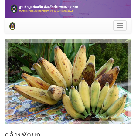
Toggle
navigati
กล้วยหักมุก