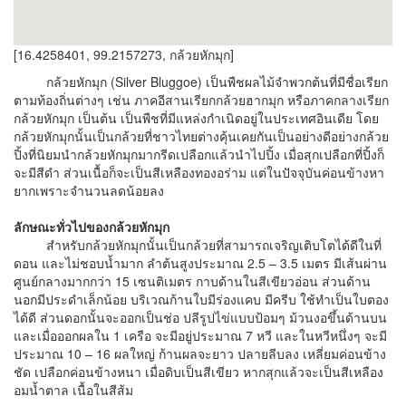
[16.4258401, 99.2157273, กล้วยหักมุก]
กล้วยหักมุก (Silver Bluggoe) เป็นพืชผลไม้จำพวกต้นที่มีชื่อเรียก
ตามท้องถิ่นต่างๆ เช่น ภาคอีสานเรียกกล้วยฮากมุก หรือภาคกลางเรียก
กล้วยหักมุก เป็นต้น เป็นพืชที่มีแหล่งกำเนิดอยู่ในประเทศอินเดีย โดย
กล้วยหักมุกนั้นเป็นกล้วยที่ชาวไทยต่างคุ้นเคยกันเป็นอย่างดีอย่างกล้วย
ปิ้งที่นิยมนำกล้วยหักมุกมากรีดเปลือกแล้วนำไปปิ้ง เมื่อสุกเปลือกที่ปิ้งก็
จะมีสีดำ ส่วนเนื้อก็จะเป็นสีเหลืองทองอร่าม แต่ในปัจจุบันค่อนข้างหา
ยากเพราะจำนวนลดน้อยลง
ลักษณะทั่วไปของกล้วยหักมุก
สำหรับกล้วยหักมุกนั้นเป็นกล้วยที่สามารถเจริญเติบโตได้ดีในที่
ดอน และไม่ชอบน้ำมาก ลำต้นสูงประมาณ 2.5 – 3.5 เมตร มีเส้นผ่าน
ศูนย์กลางมากกว่า 15 เซนติเมตร กาบด้านในสีเขียวอ่อน ส่วนด้าน
นอกมีประดำเล็กน้อย บริเวณก้านใบมีร่องแคบ มีครีบ ใช้ทำเป็นใบตอง
ได้ดี ส่วนดอกนั้นจะออกเป็นช่อ ปลีรูปไข่แบบป้อมๆ ม้วนงอขึ้นด้านบน
และเมื่อออกผลใน 1 เครือ จะมีอยู่ประมาณ 7 หวี และในหวีหนึ่งๆ จะมี
ประมาณ 10 – 16 ผลใหญ่ ก้านผลจะยาว ปลายลีบลง เหลี่ยมค่อนข้าง
ชัด เปลือกค่อนข้างหนา เมื่อดิบเป็นสีเขียว หากสุกแล้วจะเป็นสีเหลือง
อมน้ำตาล เนื้อในสีส้ม