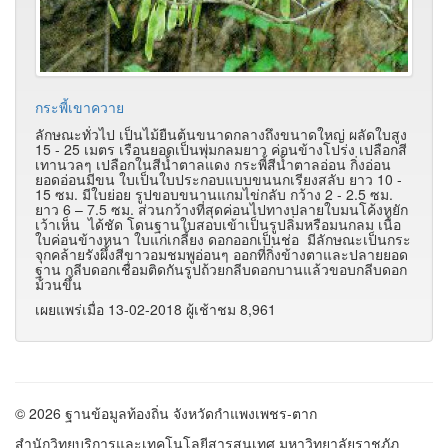
กระพี้เขาควาย
ลักษณะทั่วไป เป็นไม้ยืนต้นขนาดกลางถึงขนาดใหญ่ ผลัดใบสูง
15 - 25 เมตร เรือนยอดเป็นพุ่มกลมยาว ค่อนข้างโปร่ง เปลือกสี
เทานวลๆ เปลือกในสีน้ำตาลแดง กระพี้สีน้ำตาลอ่อน กิ่งอ่อน
ยอดอ่อนมีขน ใบเป็นใบประกอบแบบขนนกเรียงสลับ ยาว 10 -
15 ซม. มีใบย่อย รูปขอบขนานแกมไข่กลับ กว้าง 2 - 2.5 ซม.
ยาว 6 – 7.5 ซม. ส่วนกว้างที่สุดค่อนไปทางปลายใบมนโค้งหยัก
เว้าเห็น ได้ชัด โดนฐานใบสอบเข้าเป็นรูปลิ่มหรือมนกลม เนื้อ
ใบค่อนข้างหนา ใบแก่เกลี้ยง ดอกออกเป็นช่อ มีลักษณะเป็นกระ
จุกคล้ายรังผึ้งสีขาวอมชมพูอ่อนๆ ออกที่กิ่งข้างตาและปลายยอด
ฐาน กลีบดอกเชื่อมติดกันรูปถ้วยกลีบดอกบานแล้วขอบกลีบดอก
ม้วนขึ้น
เผยแพร่เมื่อ 13-02-2018 ผู้เช้าชม 8,961
© 2026 ฐานข้อมูลท้องถิ่น จังหวัดกำแพงเพชร-ตาก
สำนักวิทยบริการและเทคโนโลยีสารสนเทศ มหาวิทยาลัยราชภัฏ