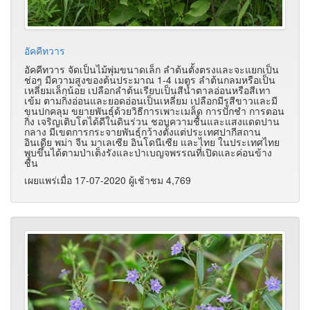
อัคคีทวาร
อัคคีทวาร จัดเป็นไม้พุ่มขนาดเล็ก ลำต้นตั้งตรงและจะแยกเป็น
ช่อๆ มีความสูงของต้นประมาณ 1-4 เมตร ลำต้นกลมหรือเป็น
เหลี่ยมเล็กน้อย เปลือกลำต้นเรียบเป็นสีน้ำตาลอ่อนหรือสีเทา
เข้ม ตามกิ่งอ่อนและยอดอ่อนเป็นเหลี่ยม เปลือกมีรูสีขาวและมี
ขนปกคลุม ขยายพันธุ์ด้วยวิธีการเพาะเมล็ด การปักชำ การตอน
กิ่ง เจริญเติบโตได้ดีในดินร่วน ชอบความชื้นและแสงแดดปาน
กลาง มีเขตการกระจายพันธุ์กว้างตั้งแต่ประเทศปากีสถาน
อินเดีย พม่า จีน มาเลเซีย อินโดนีเซีย และไทย ในประเทศไทย
พบขึ้นได้ตามป่าเต็งรังและป่าเบญจพรรณที่เปิดและค่อนข้าง
ชื้น
เผยแพร่เมื่อ 17-07-2020 ผู้เช้าชม 4,769