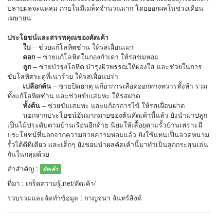
ปลายผลจะแหลม ภายในมีเมล็ดจำนวนมาก โดยออกผลในช่วงเดือน
เมษายน
ประโยชน์และสรรพคุณของคัดเค้า
ใบ
– ช่วยแก้โลหิตซ่าน ให้รสเฝื่อนเมา
ดอก
– ช่วยแก้โลหิตในกองกำเดา ให้รสขมหอม
ลูก
– ช่วยบำรุงโลหิต บำรุงผิวพรรณให้ผ่องใส และช่วยในการ
ขับโลหิตระดูที่เน่าร้าย ให้รสเฝื่อนปร่า
เปลือกต้น
– ช่วยปิดธาตุ แก้อาการเลือดออกทางทวารทั้งห้า รวม
ทั้งแก้โลหิตซ่าน และช่วยขับเสมหะ ให้รสฝาด
ทั้งต้น
– ช่วยขับเสมหะ และแก้อาการไข้ ให้รสเฝื่อนฝาด
นอกจากประโยชน์อันมากมายของต้นคัดเค้านี้แล้ว ยังนำมาปลูก
เป็นไม้ประดับตามบ้านเรือนอีกด้วย นิยมให้เลื้อยตามรั้วบ้านเพราะมี
ประโยชน์ที่นอกจากความสวยความหอมแล้ว ยังใช้แทนเป็นลวดหนาม
รั้วได้ดีทีเดียว และเด็กๆ ยังชอบนำผลคัดเค้านี้มาทำเป็นลูกกระสุนเล่น
กันในกลุ่มด้วย
คำสำคัญ :
คัดเค้า
ที่มา : เกร็ดความรู้.net/คัดเค้า/
รวบรวมและจัดทำข้อมูล : กาญจนา จันทร์สิงห์