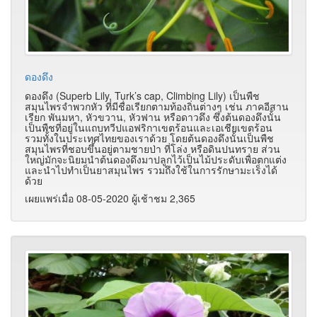
ดองดึง
ดองดึง (Superb Lily, Turk’s cap, Climbing Lily) เป็นพืช
สมุนไพรจำพวกหัว ที่มีชื่อเรียกตามท้องถิ่นต่างๆ เช่น ภาคอีสาน
เรียก พันมหา, หัวขวาน, หัวฟาน หรือดาวดึง ซึ่งต้นดองดึงนั้น
เป็นพืชที่อยู่ในแถบทวีปแอฟริกาเขตร้อนและเอเชียเขตร้อน
รวมทั้งในประเทศไทยของเราด้วย โดยต้นดองดึงนั้นเป็นพืช
สมุนไพรที่ชอบขึ้นอยู่ตามชายป่า ที่โล่ง หรือดินปนทราย ส่วน
ใหญ่มักจะนิยมนำต้นดองดึงมาปลูกไว้เป็นไม้ประดับเพื่อตกแต่ง
และนำไปทำเป็นยาสมุนไพร รวมถึงใช้ในการรักษามะเร็งได้
ด้วย
เผยแพร่เมื่อ 08-05-2020 ผู้เช้าชม 2,365