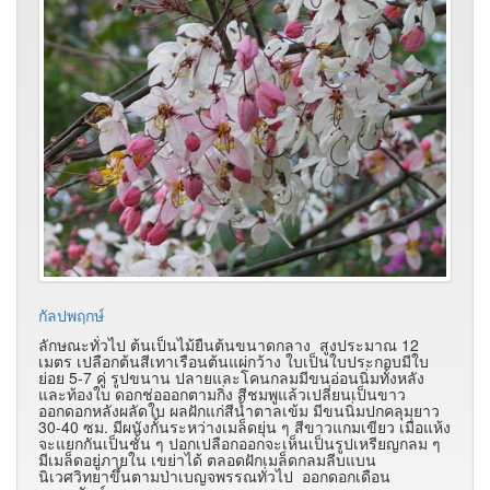
กัลปพฤกษ์
ลักษณะทั่วไป ต้นเป็นไม้ยืนต้นขนาดกลาง สูงประมาณ 12
เมตร เปลือกต้นสีเทาเรือนต้นแผ่กว้าง ใบเป็นใบประกอบมีใบ
ย่อย 5-7 คู่ รูปขนาน ปลายและโคนกลมมีขนอ่อนนิ่มทั้งหลัง
และท้องใบ ดอกช่อออกตามกิ่ง สีชมพูแล้วเปลี่ยนเป็นขาว
ออกดอกหลังผลัดใบ ผลฝักแก่สีน้ำตาลเข้ม มีขนนิ่มปกคลุมยาว
30-40 ซม. มีผนังกั้นระหว่างเมล็ดยุ่น ๆ สีขาวแกมเขียว เมื่อแห้ง
จะแยกกันเป็นชั้น ๆ ปอกเปลือกออกจะเห็นเป็นรูปเหรียญกลม ๆ
มีเมล็ดอยู่ภายใน เขย่าได้ ตลอดฝักเมล็ดกลมลีบแบน
นิเวศวิทยาขึ้นตามป่าเบญจพรรณทั่วไป ออกดอกเดือน