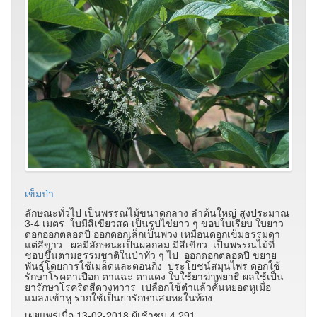
เข็มป่า
ลักษณะทั่วไป เป็นพรรณไม้ขนาดกลาง ลำต้นใหญ่ สูงประมาณ
3-4 เมตร ใบมีสีเขียวสด เป็นรูปไข่ยาว ๆ ขอบใบเรียบ ใบยาว
ดอกออกตลอดปี ออกดอกเล็กเป็นพวง เหมือนดอกเข็มธรรมดา
แต่สีขาว ผลมีลักษณะเป็นผลกลม มีสีเขียว เป็นพรรณไม้ที่
ชอบขึ้นตามธรรมชาติในป่าทั่ว ๆ ไป ออกดอกตลอดปี ขยาย
พันธุ์โดยการใช้เมล็ดและตอนกิ่ง ประโยชน์สมุนไพร ดอกใช้
รักษาโรคตาเปือก ตาแฉะ ตาแดง ใบใช้ยาฆ่าพยาธิ ผลใช้เป็น
ยารักษาโรคริดสีดวงทวาร เปลือกใช้ตำแล้วคั้นหยอดหูเมื่อ
แมลงเข้าหู รากใช้เป็นยารักษาเสมหะในท้อง
เผยแพร่เมื่อ 13-02-2018 ผู้เช้าชม 4,291