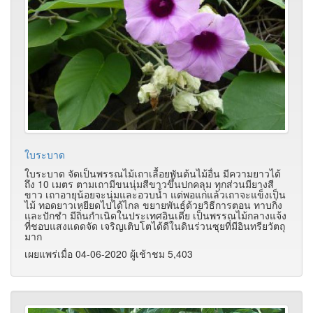
ใบระบาด
ใบระบาด จัดเป็นพรรณไม้เถาเลื้อยพันต้นไม้อื่น มีความยาวได้
ถึง 10 เมตร ตามเถามีขนนุ่มสีขาวขึ้นปกคลุม ทุกส่วนมียางสี
ขาว เถาอายุน้อยจะนุ่มและอวบน้ำ แต่พอแก่แล้วเถาจะแข็งเป็น
ไม้ ทอดยาวเหยียดไปได้ไกล ขยายพันธุ์ด้วยวิธีการตอน ทาบกิ่ง
และปักชำ มีถิ่นกำเนิดในประเทศอินเดีย เป็นพรรณไม้กลางแจ้ง
ที่ชอบแสงแดดจัด เจริญเติบโตได้ดีในดินร่วนซุยที่มีอินทรียวัตถุ
มาก
เผยแพร่เมื่อ 04-06-2020 ผู้เช้าชม 5,403