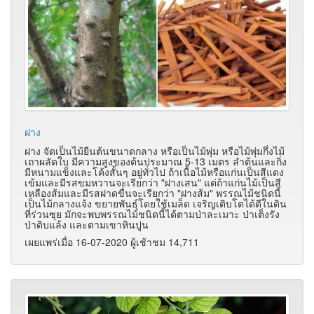
ฝาง
ฝาง จัดเป็นไม้ยืนต้นขนาดกลาง หรือเป็นไม้พุ่ม หรือไม้พุ่มกึ่งไม้
เถาผลัดใบ มีความสูงของต้นประมาณ 5-13 เมตร ลำต้นและกิ่ง
มีหนามแข็งและโค้งสั้นๆ อยู่ทั่วไป ถ้าเนื้อไม้หรือแก่นเป็นสีแดง
เข้มและมีรสขมหวานจะเรียกว่า "ฝางเสน" แต่ถ้าแก่นไม้เป็นสี
เหลืองส้มและมีรสฝาดขื่นจะเรียกว่า "ฝางส้ม" พรรณไม้ชนิดนี้
เป็นไม้กลางแจ้ง ขยายพันธุ์โดยใช้เมล็ด เจริญเติบโตได้ดีในดิน
ที่ร่วนซุย มักจะพบพรรณไม้ชนิดนี้ได้ตามป่าละเมาะ ป่าเต็งรัง
ป่าดิบแล้ง และตามเขาหินปูน
เผยแพร่เมื่อ 16-07-2020 ผู้เช้าชม 14,711