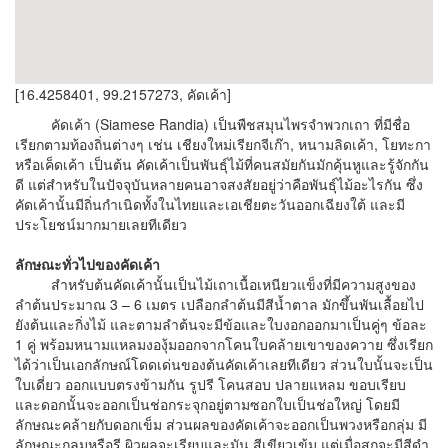
[16.4258401, 99.2157273, คัดเค้า]
คัดเค้า (Siamese Randia) เป็นพืชสมุนไพรจำพวกเถา ที่มีชื่อ
เรียกตามท้องถิ่นต่างๆ เช่น เชียงใหม่เรียกจีเก๊า, หนามลิดเค้า, โยทะกา
หรือเค็ดเค้า เป็นต้น คัดเค้าเป็นพันธุ์ไม้ที่คนสมัยกันมักคุ้นหูและรู้จักกัน
ดี แต่สำหรับในปัจจุบันหลายคนอาจสงสัยอยู่ว่าคือพันธุ์ไม้อะไรกัน ซึ่ง
คัดเค้านั้นมีถิ่นกำเนิดทั้งในไทยและเอเชียตะวันออกเฉียงใต้ และมี
ประโยชน์มากมายเลยทีเดียว
ลักษณะทั่วไปของคัดเค้า
สำหรับต้นคัดเค้านั้นเป็นไม้เถาเนื้อเหนียวแข็งที่มีความสูงของ
ลำต้นประมาณ 3 – 6 เมตร เปลือกลำต้นมีสีน้ำตาล มักขึ้นพันเลื้อยไป
ยังต้นและกิ่งไม้ และตามลำต้นจะมีข้อและใบงอกออกมาเป็นคู่ๆ ข้อละ
1 คู่ พร้อมหนามแหลมงองุ้มออกจากโคนใบคล้ายเขาของควาย ซึ่งเรียก
ได้ว่าเป็นเอกลักษณ์โดดเด่นของต้นคัดเค้าเลยทีเดียว ส่วนใบนั้นจะเป็น
ใบเดี่ยว ออกแบบตรงข้ามกัน รูปรี โคนสอบ ปลายแหลม ขอบเรียบ
และดอกนั้นจะออกเป็นช่อกระจุกอยู่ตามซอกใบเป็นช่อใหญ่ โดยมี
ลักษณะคล้ายกับดอกเข็ม ส่วนผลของคัดเค้าจะออกเป็นพวงหรือกลุ่ม มี
ลักษณะกลมหรือรี ผิวผลจะเรียบและมัน สีเขียวเข้ม แต่เมื่อสุกจะมีสีดำ