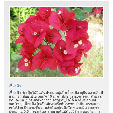
เฟื่องฟ้า
เฟื่องฟ้า จัดเป็นไม้ยืนต้นประเภทพุ่มกึ่งเลื้อย มีอายุยืนหลายสิบปี
สามารถเลื้อยไปได้ไกลถึง 10 เมตร ลักษณะของทรงพุ่มสามารถ
ตัดแต่งและบังคับทิศทางการเจริญเติบโตได้ ลำต้นมีลักษณะ
กลมใหญ่ เนื้อแข็ง ผิวเป็นสีเทาหรือสีน้ำตาล ลำต้นเปราะและ
หักได้ง่าย มีหนามขึ้นตามลำต้นอยู่เหนือใบ หนามมีความยาว
ประมาณ 0.5-1 เซนติเมตร ขยายพันธุ์ด้วยวิธีการตอนกิ่ง การ