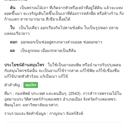
ต้น
เป็นพรรณไม้เถา ที่เกิดจากหัวหรือเหง้าที่อยู่ใต้ดิน แล้วจะแทง
ยอดขึ้นมา จะเจริญเติบโตขึ้นเป็นเถาที่ต้องการหลักยึด หรือห้างร้าน กิ่ง
ก้านแตก สาขามากมาย สีเขียวเลื้อยได้
ใบ
เป็นใบเดียว ออกเรียงกันไปตามข้อต้น ใบเป็นรูปหอก ปลาย
แหลมเรียวยาว
ดอก
ออกดอกเป็นช่ออยู่ตรงกลางส่วนยอด ช่อดอกยาว
ผล
เป็นลูกกลม เมื่อแก่กลายเป็นสีส้ม
ประโยชน์ด้านสมุนไพร
ใบใช้เป็นยาถอนพิษ หรือนำมาปรับปรุงผสม
กับสมุนไพรชนิดอื่น จะเป็นยาแก้ไข้รากสาด แก้ไข้พิษ แก้ไข้เชื่องซึม
แก้ไข้ปวดหัวตัวร้อน แก้เบื่อเมา แก้ไข้
คำสำคัญ :
สมุนไพร
ที่มา : กมลทิพย์ ประเทศ และคนอื่นๆ. (2543). การสำรวจพรรณไม้ใน
อุทยานประวัติศาสตร์กำแพงเพชร อำเภอเมือง จังหวัดกำแพงเพชร.
พิษณุโลก: มหาวิทยาลัยนเรศวร.
รวบรวมและจัดทำข้อมูล : กาญจนา จันทร์สิงห์