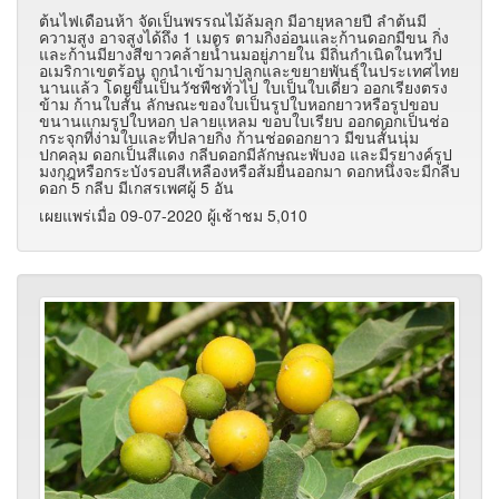
ต้นไฟเดือนห้า จัดเป็นพรรณไม้ล้มลุก มีอายุหลายปี ลำต้นมี
ความสูง อาจสูงได้ถึง 1 เมตร ตามกิ่งอ่อนและก้านดอกมีขน กิ่ง
และก้านมียางสีขาวคล้ายน้ำนมอยู่ภายใน มีถิ่นกำเนิดในทวีป
อเมริกาเขตร้อน ถูกนำเข้ามาปลูกและขยายพันธุ์ในประเทศไทย
นานแล้ว โดยขึ้นเป็นวัชพืชทั่วไป ใบเป็นใบเดี่ยว ออกเรียงตรง
ข้าม ก้านใบสั้น ลักษณะของใบเป็นรูปใบหอกยาวหรือรูปขอบ
ขนานแกมรูปใบหอก ปลายแหลม ขอบใบเรียบ ออกดอกเป็นช่อ
กระจุกที่ง่ามใบและที่ปลายกิ่ง ก้านช่อดอกยาว มีขนสั้นนุ่ม
ปกคลุม ดอกเป็นสีแดง กลีบดอกมีลักษณะพับงอ และมีรยางค์รูป
มงกุฎหรือกระบังรอบสีเหลืองหรือส้มยื่นออกมา ดอกหนึ่งจะมีกลีบ
ดอก 5 กลีบ มีเกสรเพศผู้ 5 อัน
เผยแพร่เมื่อ 09-07-2020 ผู้เช้าชม 5,010