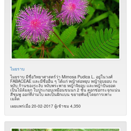
ไมยราบ
ไมยราบ มีชื่อวิทยาศาสตร์ว่า Mimosa Pudica L. อยู่ในวงศ์
FABACEAE และมีชื่ออื่น ๆ ได้แก่ หญ้าต่อหยุบ หญ้ายุบยอบ กะ
หงับ ก้านของระงับ หงับพระพาย หญ้าจิยอบ และหญ้าปันยอด
เป็นไม้ล้มลุก ใบประกอบเหมือนขนนก 2 ชั้น ดอกช่อกระจุกแน่น
สีชมพู ออกที่ง่ามใบ ผลเป็นฝักแบน ขยายพันธุ์โดยการเพาะ
เมล็ด
เผยแพร่เมื่อ 20-02-2017 ผู้เช้าชม 4,350