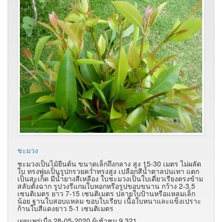
ชะมวง
ชะมวงเป็นไม้ยืนต้น ขนาดเล็กถึงกลาง สูง 15-30 เมตร ไม่ผลัด
ใบ ทรงพุ่มเป็นรูปกรวยคว่ำทรงสูง เปลือกสีน้ำตาลปนเทา แตก
เป็นสะเก็ด มีน้ำยางสีเหลือง ใบชะมวงเป็นใบเดี่ยวเรียงตรงข้าม
สลับตั้งฉาก รูปวงรีแกมใบหอกหรือรูปขอบขนาน กว้าง 2-3.5
เซนติเมตร ยาว 7-15 เซนติเมตร ปลายใบป้านหรือแหลมเล็ก
น้อย ฐานใบสอบแหลม ขอบใบเรียบ เนื้อใบหนาและแข็งเปราะ
ก้านใบสีแดงยาว 5-1 เซนติเมตร
เผยแพร่เมื่อ 28-05-2020 ผู้เช้าชม 9,321