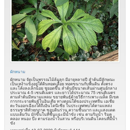
ผักหนาม
ผักหนาม จัดเป็นพรรณไม้ล้มลุก มีอายุหลายปี ลำต้นมีลักษณะ
เป็นเหง้าแข็งอยู่ใต้ดินทอดเลื้อย ทอดขนานกับพื้นดิน ตั้งตรง
และโค้งลงเล็กน้อย ชูยอดขึ้น ลำต้นมีขนาดเส้นผ่านศูนย์กลาง
ประมาณ 4-5 เซนติเมตร และยาวได้ประมาณ 75 เซนติเมตร
ตามลำต้นมีหนามแหลม ขยายพันธุ์ด้วยวิธีการเพาะเมล็ด มีเขต
การกระจายพันธุ์ในอินเดีย ทางตอนใต้ของประเทศจีน เอเชีย
ตะวันออกเฉียงใต้ถึงอินโดนีเซีย ในประเทศพบได้ตามแหล่ง
ธรรมชาติทั่วทุกภาค ชอบดินร่วน ความชื้นมาก และแสงแดด
แบบเต็มวัน มักขึ้นในที่ชื้นแฉะมีน้ำขัง เช่น ตามริมน้ำ ริมคู
คลอง หนอง บึง ตามร่องน้ำในสวน หรือบริเวณดินโคลนที่มีน้ำ
ขัง