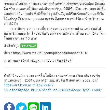
ชายแดนไทย-พม่า เป็นตลาดขายสินค้านำเข้าจากประเทศอินเดียและ
จีน ซึ่งตลาดแห่งนี้เป็นแหล่งค้าขายอัญมณีที่มีชื่อเสียง เช่น หยก ทับทิม
และพลอยสีจากพม่า ซึ่งมีทั้งแปรรูปเป็นอัญมณีรียบร้อยแล้ว และยังไม่
ได้แปรรูปอีกมากมาย ตลอดจนงานหัตถกรรม เฟอร์นิเจอร์ วัตุโบราณ
จากไม้สัก
การเดินทาง สามารถขึ้นรถสองแถวจากตลาดอำเภอแม่สอดไป
ตลาดริมเมยทุกวัน โดยลงที่บริเวณสะพานมิตรภาพไทย-พม่า อัตราค่า
โดยสารคนละ 10 บาท
คำสำคัญ :
ตลาดริมเมย
ที่มา : https://www.thai-tour.com/place/tak/maesot/1018
รวบรวมและจัดทำข้อมูล : กาญจนา จันทร์สิงห์
สำนักวิทยบริการและเทคโนโลยีสารสนเทศ มาหาวิทยาลัยราชภัฏ
กำแพงเพชร. (2561). ตลาดริมเมย. สืบค้น 9 สิงหาคม 2569, จาก
https://arit.kpru.ac.th/ap2/local/?
nu=pages&page_id=797&code_db=610002&code_type=TK007