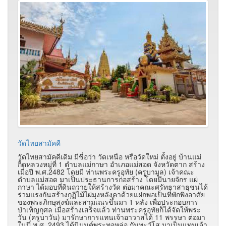
วัดไทยสามัคคี
วัดไทยสามัคคีเดิม มีชื่อว่า วัดเหนือ หรือวัดใหม่ ตั้งอยู่ บ้านแม่
กื้ดหลวงหมู่ที่ 1 ตำบลแม่กาษา อำเภอแม่สอด จังหวัดตาก สร้าง
เมื่อปี พ.ศ.2482 โดยมี ท่านพระครูอุทัย (ครูบามูล) เจ้าคณะ
ตำบลแม่สอด มาเป็นประธานการก่อสร้าง โดยมีนายจักร แผ่
กาษา ได้มอบที่ดินถวายให้สร้างวัด ต่อมาคณะศรัทธาสาธุชนได้
ร่วมแรงกันสร้างกุฏิไม้ไผ่มุงหลังคาด้วยแฝกพอเป็นที่พักพิงอาศัย
ของพระภิกษุสงฆ์และสามเณรขึ้นมา 1 หลัง เพื่อประกอบการ
บำเพ็ญกุศล เมื่อสร้างเสร็จแล้ว ท่านพระครูอุทัยก็ได้จัดให้พระ
วัน (ครูบาวัน) มารักษาการแทนเจ้าอาวาสได้ 11 พรรษา ต่อมา
ในปี พ.ศ. 2493 ได้นิมนต์พระทอหล่อ กันทะวํโส มาเป็นแทนเจ้า