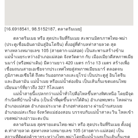
[16.6918541, 98.5152187, ตลาดริมเมย]
ตลาดริมเมย หรือ สุดประจิมที่ริมเมย สะพานมิตรภาพไทย-พม่า
(ประตูเชื่อมอันดามันสู่อินโดจีน) ตั้งอยู่ที่ตำบลท่าสายลวด สุด
ทางหลวงหมายเลข 105 (สายตาก-แม่สอด) เป็นสะพานสร้างข้าม
แม่น้ำเมยระหว่างอำเภอแม่สอด จังหวัดตาก กับ เมืองเมียวดีสหภาพเมีย
นมาร์ (หรือพม่าเดิม) มีความยาว 420 เมตร กว้าง 13 เมตร สร้างเพื่อ
เชื่อมถนนสายเอเซียจากประเทศไทยสู่สหภาพเมียนมาร์ ตลอดจน
ภูมิภาคเอเซียใต้ ถึงตะวันออกกลางและยุโรป เป็นประตูสู่ อินโดจีน
และอันดามัน แม่น้ำเมย หรือแม่น้ำต่องยิน เป็นเส้นกั้นเขตแดนไทย
เมียนมาร์ที่ยาวถึง 327 กิโลเมตร
แม่น้ำสายนี้แปลกกว่าแม่น้ำทั่วไปคือไหลขึ้นทางทิศเหนือ โดยมีจุด
กำเนิดที่บ้านน้ำด้น (เป็นน้ำที่ผุดขึ้นจากใต้ดิน) อำเภอพบพระ ไหลผ่าน
อำเภอแม่สอด อำเภอแม่ระมาด อำภอท่าสองยาง ผ่านบ้านสบเมย
อำเภอแม่สะเรียง จังหวัดแม่ฮ่องสอน บรรจบกับแม่น้ำสาละวิน ไหลเข้า
เขตพม่าลงอ่าวมะตะบัน
ตลาดริมเมย สุดชายแดนไทย-พม่า หรือ สุดประจิมที่ริมเมย ตั้งอยู่
ต.ท่าสายลวด สุดทางหลวงหมายเลข 105 (สายตาก-แม่สอด) เป็น
สถานที่ติดต่อค้าขายระหว่างไทย-พม่าโดยมีแม่น้ำเมยเป็นเส้นกั้นเขต