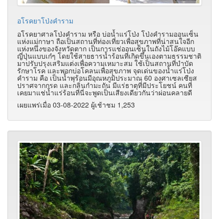
อโรคยาโป่งคำราม
อโรคยาศาลโป่งคำราม หรือ บ่อน้ำแร่โป่ง โป่งคำรามออนเซ็น
แห่งแม่กาษา ถือเป็นสถานที่ท่องเที่ยวเพื่อสุขภาพที่น่าสนใจอีก
แห่งหนึ่งของจังหวัดตาก เป็นการแช่ออนเซ็นในถังไม้โอ๊คแบบ
ญี่ปุ่นแบบเก๋ๆ โดยใช้สายธารน้ำร้อนที่เกิดขึ้นเองตามธรรมชาติ
มาปรับปรุงเสริมแต่งเพื่อความเหมาะสม ใช้เป็นสถานที่บำบัด
รักษาโรค และพอกบ่อโคลนเพื่อสุขภาพ จุดเด่นของน้ำแร่โป่ง
คำราม คือ เป็นน้ำพุร้อนมีอุณหภูมิประมาณ 60 องศาเซลเซียส
ปราศจากกรด และกลิ่นกำมะถัน มีแร่ธาตุที่มีประโยชน์ คนที่
เคยมาแช่น้ำแร่ร้อนที่นี่จะพูดเป็นเสียงเดียวกันว่าผ่อนคลายดี
เผยแพร่เมื่อ 03-08-2022 ผู้เช้าชม 1,253