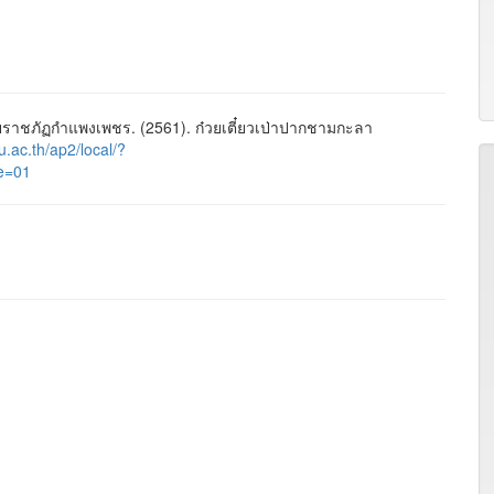
าชภัฏกำแพงเพชร. (2561). ก๋วยเตี๋ยวเป่าปากชามกะลา
ru.ac.th/ap2/local/?
e=01