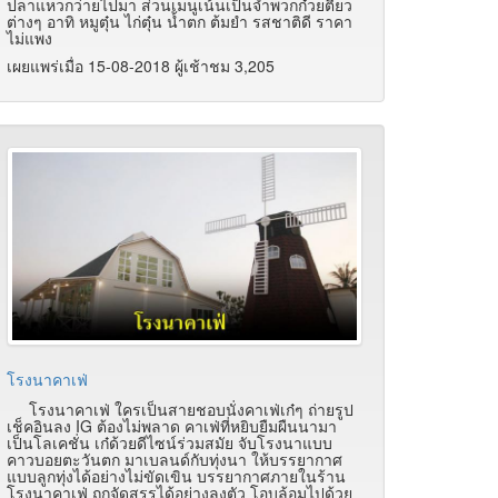
ปลาแหวกว่ายไปมา ส่วนเมนูเน้นเป็นจำพวกก๋วยตี๋ยว
ต่างๆ อาทิ หมูตุ๋น ไก่ตุ๋น น้ำตก ต้มยำ รสชาติดี ราคา
ไม่แพง
เผยแพร่เมื่อ 15-08-2018 ผู้เช้าชม 3,205
โรงนาคาเฟ่
โรงนาคาเฟ่ ใครเป็นสายชอบนั่งคาเฟ่เก๋ๆ ถ่ายรูป
เช็คอินลง IG ต้องไม่พลาด คาเฟ่ที่หยิบยืมผืนนามา
เป็นโลเคชั่น เก๋ด้วยดีไซน์ร่วมสมัย จับโรงนาแบบ
คาวบอยตะวันตก มาเบลนด์กับทุ่งนา ให้บรรยากาศ
แบบลูกทุ่งได้อย่างไม่ขัดเขิน บรรยากาศภายในร้าน
โรงนาคาเฟ่ ถูกจัดสรรได้อย่างลงตัว โอบล้อมไปด้วย