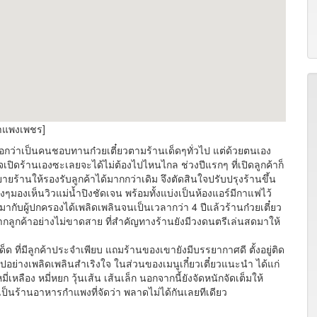
กำแพงเพชร]
อกว่าเป็นคนชอบทานก๋วยเตี๋ยวตามร้านเด็ดๆทั่วไป แต่ด้วยตนเอง
จเปิดร้านเองซะเลยจะได้ไม่ต้องไปไหนไกล ช่วงปีแรกๆ ที่เปิดลูกค้าก็
ยายร้านให้รองรับลูกค้าได้มากกว่าเดิม จึงตัดสินใจปรับปรุงร้านขึ้น
งๆมองเห็นวิวแม่น้ำปิงชัดเจน พร้อมทั้งแบ่งเป็นห้องแอร์มีกาแฟไว้
ี่มากับผู้ปกครองได้เพลิดเพลินจนเป็นเวลากว่า 4 ปีแล้วร้านก๋วยเตี๋ยว
ลูกค้าอย่างไม่ขาดสาย ที่สำคัญทางร้านยังมีวงดนตรีเล่นสดมาให้
ด ที่มีลูกค้าประจำเพียบ แถมร้านของเขายังมีบรรยากาศดี ตั้งอยู่ติด
ไปอย่างเพลิดเพลินสำเริงใจ ในส่วนของเมนูเกี๋ยวเตี๋ยวแนะนำ ได้แก่
เหลือง หมี่หยก วุ้นเส้น เส้นเล็ก นอกจากนี้ยังจัดหนักจัดเต็มให้
วย เป็นร้านอาหารกำแพงที่จัดว่า พลาดไม่ได้กันเลยทีเดียว