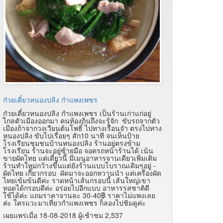
ก๋วยเตี๋ยวหนองปลิง กำแพงเพชร
ก๋วยเตี๋ยวหนองปลิง กำแพงเพชร เป็นร้านเก่าแก่อยู่
ไกลตัวเมืองออกมา คนท้องถิ่นถึงจะรู้จัก ขับรถจากตัว
เมืองถ้าจากวงเวียนต้นโพธิ์ ไปทางเรือนจำ ตรงไปทาง
หนองปลิง ขับไปเรื่อยๆ สัก10 นาที จนเห็นป้าย
โรงเรียนชุมชนบ้านหนองปลิง ร้านอยู่ตรงข้าม
โรงเรียน ร้านจะอยู่ซ้ายมือ จอดรถหน้าร้านได้ เน้น
ขายผัดไทย แต่เดี๋ยวนี้ มีเมนูอาหารจานเดียวเพิ่มเติม
ร้านทำใหม่กว้างขึ้นแต่ยังร้านแบบโบราณเดิมๆอยู่ -
ผัดไทย เกี๊ยวกรอบ ผัดมาจะออกหวานนำ แต่เครื่องผัด
ไทยเข้มข้นดีค่ะ ราดหน้าเส้นกรอบนี้ เส้นใหญ่เขา
ทอดได้กรอบดีค่ะ อร่อยไปอีกแบบ อาหารรสชาติดี
ใช้ได้ค่ะ แถมราคาจานละ 30-40฿ ราคาไม่แพงเลย
ค่ะ ใครแวะมาเที่ยวกำแพงเพชร ก็ลองไปชิมดูค่ะ
เผยแพร่เมื่อ 18-08-2018 ผู้เช้าชม 2,537