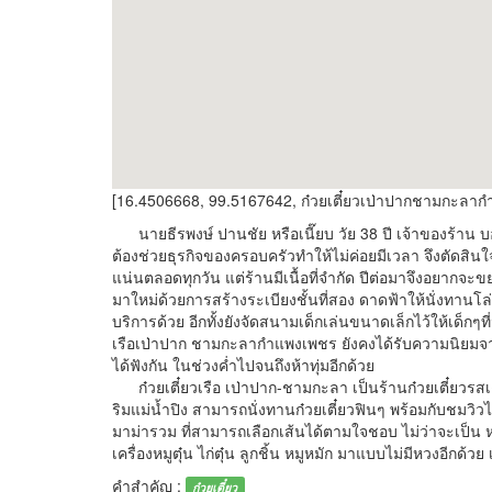
[16.4506668, 99.5167642, ก๋วยเตี๋ยวเป่าปากชามกะลา
นายธีรพงษ์ ปานชัย หรือเนี๊ยบ วัย 38 ปี เจ้าของร้าน บ
ต้องช่วยธุรกิจของครอบครัวทำให้ไม่ค่อยมีเวลา จึงตัดสินใ
แน่นตลอดทุกวัน แต่ร้านมีเนื้อที่จำกัด ปีต่อมาจึงอยากจะข
มาใหม่ด้วยการสร้างระเบียงชั้นที่สอง ดาดฟ้าให้นั่งทานโล่
บริการด้วย อีกทั้งยังจัดสนามเด็กเล่นขนาดเล็กไว้ให้เด็กๆท
เรือเป่าปาก ชามกะลากำแพงเพชร ยังคงได้รับความนิยมจาก
ได้ฟังกัน ในช่วงค่ำไปจนถึงห้าทุ่มอีกด้วย
ก๋วยเตี๋ยวเรือ เป่าปาก-ชามกะลา เป็นร้านก๋วยเตี๋ยวรสเด็
ริมแม่น้ำปิง สามารถนั่งทานก๋วยเตี๋ยวฟินๆ พร้อมกับชมวิว
มาม่ารวม ที่สามารถเลือกเส้นได้ตามใจชอบ ไม่ว่าจะเป็น หมี่
เครื่องหมูตุ๋น ไก่ตุ๋น ลูกชิ้น หมูหมัก มาแบบไม่มีหวงอีกด้
คำสำคัญ :
ก๋วยเตี๋ยว