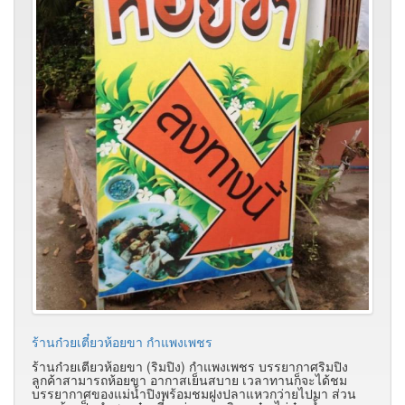
ร้านก๋วยเตี๋ยวห้อยขา กำแพงเพชร
ร้านก๋วยเตียวห้อยขา (ริมปิง) กำแพงเพชร บรรยากาศริมปิง
ลูกค้าสามารถห้อยขา อากาสเย็นสบาย เวลาทานก็จะได้ชม
บรรยากาศของแม่น้ำปิงพร้อมชมฝูงปลาแหวกว่ายไปมา ส่วน