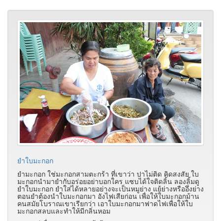
ยำใบมะกอก
ยำมะกอก ใช่มะกอกสามตะกร้า ที่เขาว่า ปาไม่ติด คิดสงสัย ใบ
มะกอกนำมายำกับอร่อยอย่าบอกใคร แซบได้ใจติดลิ้น ลองลิ้มดู
ยำใบมะกอก ยำใส่ได้หลายอย่างจะเป็นหมูย่าง แย้ย่างหรืออึ่งย่าง
ตอนยำต้องนำใบมะกอกมา อังไฟเสียก่อน เพื่อให้ใบมะกอกม้าน
คนสมัยโบราณเขาเรียกว่า เอาใบมะกอกมาฟาดไฟเพื่อให้ใบ
มะกอกสลบและทำให้มีกลิ่นหอม