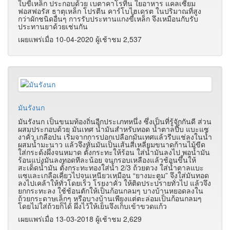
ใบขี้เหล็ก ประกอบด้วย เบตาคาโรทีน ใยอาหาร แคลเซียม
ฟอสฟอรัส ธาตุเหล็ก โปรตีน คาร์โบไฮเดรต ในปริมาณที่สูง
กว่าผักชนิดอื่นๆ การรับประทานแกงขี้เหล็ก จึงเหมือนกับรับ
ประทานยาด้วยเช่นกัน
เผยแพร่เมื่อ 10-04-2020 ผู้เช้าชม 2,537
มันรังนก
มันรังนก เป็นขนมท้องถิ่นอีกประเภทหนึ่ง ซึ่งเป็นที่รู้จักกันดี ส่วน
ผสมประกอบด้วย มันเทศ น้ำมันสำหรับทอด น้ำตาลปี๊บ
แบะแซ
งาคั่ว เกลือป่น
เริ่มจากการปอกเปลือกมันเทศแล้วรีบแช่ลงในน้ำ
ผสมน้ำมะนาว แล้วจึงหั่นมันเป็นเส้นสี่เหลี่ยมขนาดก้านไม้ขีด
ใส่กระด้งผึ่งจนหมาด ตั้งกระทะให้ร้อน ใส่น้ำมันลงไป พอน้ำมัน
ร้อนแบ่งมันลงทอดทีละน้อย จนกรอบเหลืองแล้วช้อนขึ้นให้
สะเด็ดน้ำมัน ตั้งกระทะทองใส่น้ำ 2/3 ถ้วยตวง ใส่น้ำตาลแบะ
แซและเกลือเคี่ยวไปจนเหนียวเหมือน
“
ยางมะตูม
”
จึงใส่มันทอด
ลงไปเคล้าให้ทั่วโดยเร็ว โรยงาคั่ว ให้ติดประปรายทั่วไป แล้วจึง
ยกกระทะลง ใช้ช้อนตักให้เป็นก้อนกลมๆ บางบ้านหยอดลงใน
ถ้วยกระดาษเล็กๆ หรือบางบ้านเพียงแต่ตะล่อมเป็นก้อนกลมๆ
โดยไม่ใส่ถ้วยก็ได้ ผึ่งไว้ให้เย็นจึงเก็บเข้าขวดแก้ว
เผยแพร่เมื่อ 13-03-2018 ผู้เช้าชม 2,629