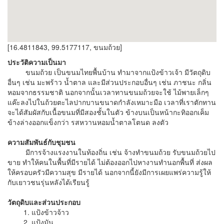
[16.4811843, 99.5177117, ขนมถ้วย]
ประวัติความเป็นมา
ขนมถ้วย เป็นขนมไทยพื้นบ้าน ทำมาจากแป้งข้าวเจ้า มีวัตถุดิบ
อื่นๆ เช่น มะพร้าว น้ำตาล และมีส่วนประกอบอื่นๆ เช่น ภาชนะ กลิ่น
หอมจากธรรมชาติ นอกจากนั้นเวลาทานขนมถ้วยจะใช้ ไม้พายเล็กๆ
แค๊ะลงไปในถ้วยตะไลปากบานขนาดกำลังเหมาะมือ เวลาที่เราตักทาน
จะได้สัมผัสกับเนื้อขนมที่มีสองชั้นในตัว ข้างบนเป็นหน้ากะทิออกเค็ม
ข้างล่างออกแข็งกว่า รสหวานหอมน้ำตาลโตนด ลงตัว
ความสัมพันธ์กับชุมชน
มีการจ้างแรงงานในท้องถิ่น เช่น จ้างทำขนมถ้วย รับขนมถ้วยไป
ขาย ทำให้คนในพื้นที่มีรายได้ ไม่ต้องออกไปหางานทำนอกพื้นที่ ส่งผล
ให้ครอบครัวมีความสุข มีรายได้ นอกจากนี้ยังมีการเผยแพร่ความรู้ให้
กับเยาวชนรุ่นหลังได้เรียนรู้
วัตถุดิบและส่วนประกอบ
1. แป้งข้าวจ้าว
2. แป้งมัน