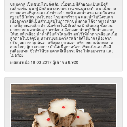
ขนมตาล เป็นขนมไทยดั้งเดิม เนื้อขนมมีลักษณะเป็นแป้งสี
เหลืองเข้ม นุ่ม ฟู มีกลิ่นตาลหอมหวาน ขนมตาลทำจากเนื้อตาล
จากผลตาลที่สุกงอม แป้งข้าวเจ้า กะทิ และน้ำตาล ผสมกันตาม
กรรมวิธี ใส่กระทงใบตอง โรยมะพร้าวขูด และนำไปนึ่งจนสุก
เนื้อลูกตาลยีที่เป็นส่วนผสมในการทำขนมตาล ได้จากการนำผล
ตาลที่สุกจนเหลืองดำ เนื้อข้างในมีสีเหลือง มีกลิ่นแรง ซึ่งส่วน
มากจะหล่นจากต้นเอง มาปอกเปลือกออก นำมายีกับน้ำสะอาด
ให้หมดสีเหลือง นำน้ำที่ยีแล้วใส่ถุงผ้า ผูกไว้ให้น้ำตกเหลือแต่เนื้อ
ลูกตาลในปัจจุบัน หาทานขนมตาลรสชาติดีได้ยาก เนื่องจาก
ปริมาณการปลูกต้นตาลที่ลดลง ขนมตาลที่ขายตามท้องตลาด
ส่วนใหญ่ ผู้ประกอบการมักใส่เนื้อตาลน้อย เพิ่มแป้งและเจือสี
เหลืองแทน ซึ่งทำให้ขนมตาลมีเนื้อกระด้าง ไม่หอมหวาน และ
ไม่อร่อย
เผยแพร่เมื่อ 18-03-2017 ผู้เช้าชม 8,920