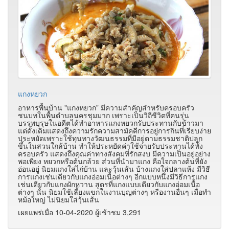
แกงหยวก
อาหารพื้นบ้าน "แกงหยวก” มีความสำคัญสำหรับครอบครัว
ชนบทในพื้นตำบลนครชุมมาก เพราะเป็นวิถีชีวิตที่คนรุ่น
บรรพบุรุษในอดีตได้ทำอาหารแกงหยวกรับประทานกับข้าวมา
แต่ดั้งเดิมแสดงถึงความรักความสามัคคีการอยู่การกินที่เรียบง่าย
ประหยัดเพราะใช้ทุนทางวัฒนธรรมที่มีอยู่ตามธรรมชาติปลูก
ขึ้นในสวนใกล้บ้าน ทำให้ประหยัดค่าใช้จ่ายรับประทานได้ทั้ง
ครอบครัว แสดงถึงคุณค่าทางสังคมที่รักสงบ มีความเป็นอยู่อย่าง
พอเพียง หยวกหรือต้นกล้วย ส่วนที่นำมาแกง คือใจกลางต้นที่ยัง
อ่อนอยู่ นิยมแกงใส่ไก่บ้าน และวุ้นเส้น บ้างแกงใส่ปลาแห้ง มีวิธี
การแกงเช่นเดียวกับแกงอ่อมเนื้อต่างๆ อีกแบบหนึ่งมีวิธีการแกง
เช่นเดียวกับแกงผักหวาน สูตรที่แกงแบบเดียวกับแกงอ่อมเนื้อ
ต่างๆ นั้น นิยมใช้เลี้ยงแขกในงานบุญต่างๆ หรืองานอื่นๆ เมื่อทำ
หม้อใหญ่ ไม่นิยมใส่วุ้นเส้น
เผยแพร่เมื่อ 10-04-2020 ผู้เช้าชม 3,291