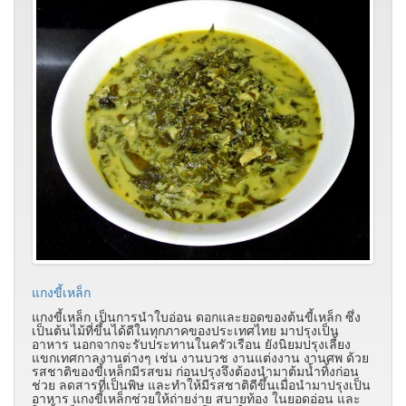
แกงขี้เหล็ก
แกงขี้เหล็ก เป็นการนำใบอ่อน ดอกและยอดของต้นขี้เหล็ก ซึ่ง
เป็นต้นไม้ที่ขึ้นได้ดีในทุกภาคของประเทศไทย มาปรุงเป็น
อาหาร นอกจากจะรับประทานในครัวเรือน ยังนิยมปรุงเลี้ยง
แขกเทศกาลงานต่างๆ เช่น งานบวช งานแต่งงาน งานศพ ด้วย
รสชาติของขี้เหล็กมีรสขม ก่อนปรุงจึงต้องนำมาต้มน้ำทิ้งก่อน
ช่วย ลดสารที่เป็นพิษ และทำให้มีรสชาติดีขึ้นเมื่อนำมาปรุงเป็น
อาหาร แกงขี้เหล็กช่วยให้ถ่ายง่าย สบายท้อง ในยอดอ่อน และ