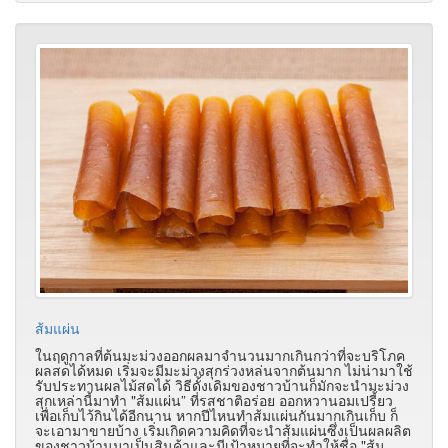
ส้มแผ่น
ในฤดูกาลที่ต้นมะม่วงออกผลมาจำนวนมากเกินกว่าที่จะบริโภค
ผลสดได้หมด เริ่มจะมีมะม่วงสุกร่วงหล่นจากต้นมาก ไม่น่ามาใช้
รับประทานผลไม้สดได้ วิธีดั้งเดิมของชาวบ้านก็มักจะนำมะม่วง
สุกเหล่านี้มาทำ "ส้มแผ่น” ที่รสชาติอร่อย ออกหวานอมเปรี้ยว
เพื่อเก็บไว้กินได้อีกนาน หากปีไหนทำส้มแผ่นกันมากเกินเก็บ ก็
จะเอามาขายบ้าง เริ่มเกิดความคิดที่จะนำส้มแผ่นซึ่งเป็นผลผลิต
ของชาวบ้านมาเป็นสินค้าและมีเป้าหมายที่จะทำให้ชื่อ "ส้ม