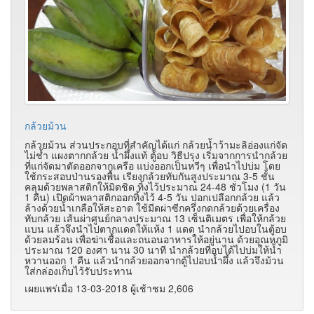
กล้วยม้วน
กล้วยม้วน ส่วนประกอบที่สำคัญได้แก่ กล้วยน้ำว้ามะลิอ่องแก่จัด
ไม่ช้ำ แผงตากกล้วย น้ำผึ้งแท้ ตู้อบ วิธีปรุง เริ่มจากการนำกล้วย
ที่แก่จัดมาตัดออกจากเครือ แบ่งออกเป็นหวีๆ เพื่อนำไปบ่ม โดย
ใช้กระสอบป่านรองพื้น เรียงกล้วยทับกันสูงประมาณ 3-5
ชั้น
คลุมด้วยพลาสติกให้มิดชิด ทิ้งไว้ประมาณ 24-48
ชั่วโมง (1 วัน
1 คืน) เปิดผ้าพลาสติกออกทิ้งไว้ 4-5
วัน ปอกเปลือกกล้วย แล้ว
ล้างด้วยน้ำเกลือให้สะอาด ใช้มีดผ่าซีกครึ่งกดกล้วยด้วยเครื่อง
ทับกล้วย เส้นผ่าศูนย์กลางประมาณ 13 เซ็นติเมตร เพื่อให้กล้วย
แบน แล้วจึงนำไปตากแดดให้แห้ง 1 แดด นำกล้วยไปอบในตู้อบ
ด้วยลมร้อน เพื่อฆ่าเชื้อและถนอนอาหารให้อยู่นาน ด้วยอุณหภูมิ
ประมาณ 120 องศา นาน 30 นาที นำกล้วยที่อบได้ไปบ่มให้น้ำ
หวานออก 1 คืน แล้วนำกล้วยออกจากตู้ไปอบน้ำผึ้ง แล้วจึงม้วน
ใส่กล่องเก็บไว้รับประทาน
เผยแพร่เมื่อ 13-03-2018 ผู้เช้าชม 2,606