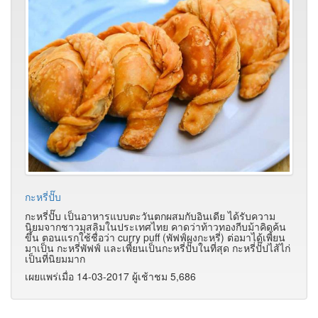
กะหรี่ปั๊บ
กะหรี่ปั๊บ เป็นอาหารแบบตะวันตกผสมกับอินเดีย ได้รับความ
นิยมจากชาวมุสลิมในประเทศไทย คาดว่าท้าวทองกีบม้าคิดค้น
ขึ้น ตอนแรกใช้ชื่อว่า curry puff (พัฟฟ์ผงกะหรี่) ต่อมาได้เพี้ยน
มาเป็น กะหรี่พัฟฟ์ และเพี้ยนเป็นกะหรี่ปั๊บในที่สุด กะหรี่ปั๊ปไส้ไก่
เป็นที่นิยมมาก
เผยแพร่เมื่อ 14-03-2017 ผู้เช้าชม 5,686