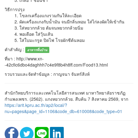
5. เกลือ 1 ช้อนชา
วิธีการปรุง
1. โขลกเครื่องแกงรวมกันให้ละเอียด
2. ผัดเครื่องแกงกับน้ำมัน จนมีกลิ่นหอม ใส่ไก่ลงผัดให้เข้ากัน
3. ใส่หยวกกล้วย ต้มจนหยวกกล้วยนิ่ม
4. พอเดือด ใส่วุ้นเส้น
5. ใส่ใบมะกรูด ปิดไฟ โรยผักชีต้นหอม
คำสำคัญ :
อาหารพื้นบ้าน
ที่มา : http://www.xn-
-42cfic6dbo4daghhh7c4e9f8b4h8ff.com/Food13.html
รวบรวมและจัดทำข้อมูล : กาญจนา จันทร์สิงห์
สำนักวิทยบริการและเทคโนโลยีสารสนเทศ มาหาวิทยาลัยราชภัฏ
กำแพงเพชร. (2562). แกงหยวกกล้วย. สืบค้น 7 สิงหาคม 2569, จาก
https://arit.kpru.ac.th/ap2/local/?
nu=pages&page_id=1106&code_db=610008&code_type=01