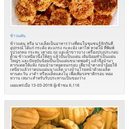
ข้าวแต๋น
ข้าวแตน หรือ นางเล็ดเป็นอาหารว่างที่คนในชุมชนรู้จักกันดี
อุปกรณ์ ได้แก่ กระด้ง ตะแกรง กะละมัง เตาไฟ หวดไม้ ที่พิมพ์
รูปวงกลม กระทะ เตาอบ ถุง และผ้าขาวบาง เครื่องปรุงประกอบ
ด้วย ข้าวเหนียวนึ่งให้สุก แล้วปั้นเป็นแผ่น เดิมนิยมทำเป็นแผ่น
ใหญ่ๆ และปัจจุบันนิยมปั้นเป็นแผ่นขนาดพอคำ แล้วจึงนำมา
ตากแดดให้แห้ง ก่อนนำมาทอดจนกรอบ เคี่ยวน้ำตาลน้ำอ้อยให้
เหนียวแล้วราดบนแผ่นนางเล็ด บางบ้านโรยหน้าด้วยเมล็ด
ทานตะวัน งาดำ หรือเมล็ดแตงโม เพื่อเพิ่มรสชาติกรอบ หอม
หวาน เหมาะสำหรับรับประทานเป็นของว่าง
เผยแพร่เมื่อ 13-03-2018 ผู้เช้าชม 6,116