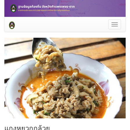
Toggle
navigati
แกงหยวกกล้วย