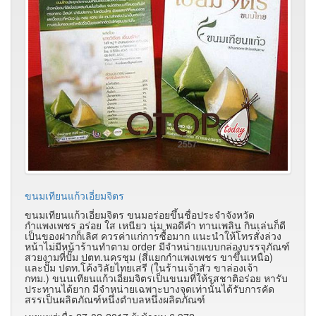
ขนมเทียนแก้วเอี่ยมจิตร
ขนมเทียนแก้วเอี่ยมจิตร ขนมอร่อยขึ้นชื่อประจำจังหวัด
กำแพงเพชร อร่อย ใส เหนียว นุ่ม พอดีคำ ทานเพลิน กินเล่นก็ดี
เป็นของฝากก็เลิศ ควรค่าแก่การซื้อมาก แนะนำให้โทรสั่งล่วง
หน้าไม่มีหน้าร้านทำตาม order มีจำหน่ายแบบกล่องบรรจุภัณฑ์
สวยงามที่ปั๊ม ปตท.นครชุม (สี่แยกกำแพงเพชร ขาขึ้นเหนือ)
และปั๊ม ปตท.โค้งวิลัยไทยเสรี (ในร้านเจ้าสัว ขาล่องเจ้า
กทม.) ขนนเทียนแก้วเอี่ยมจิตรเป็นขนมที่ให้รสชาติอร่อย หารับ
ประทานได้ยาก มีจำหน่ายเฉพาะบางจุดเท่านั้นได้รับการคัด
สรรเป็นผลิตภัณฑ์หนึ่งตำบลหนึ่งผลิตภัณฑ์