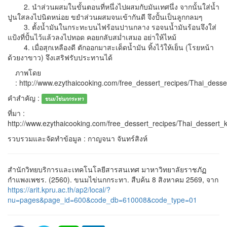
2. นำส่วนผสมในขั้นตอนที่หนึ่งไปผสมกับมันเทศนึ่ง จากนั้นใส่น้ำ
ปูนใสลงไปนิดหน่อย ขยำส่วนผสมจนเข้ากันดี จึงปั้นเป็นลูกกลมๆ
3. ตั้งน้ำมันในกระทะบนไฟร้อนปานกลาง รอจนน้ำมันร้อนจึงใส่
แป้งที่ปั้นไว้แล้วลงไปทอด คอยกลับสม่ำเสมอ อย่าให้ไหม้
4. เมื่อสุกเหลืองดี ตักออกมาสะเด็ดน้ำมัน ทิ้งไว้ให้เย็น (โรยหน้า
ด้วยงาขาว) จึงเสริฟรับประทานได้
ภาพโดย
: http://www.ezythaicooking.com/free_dessert_recipes/Thai_des
คำสำคัญ :
ขนมไข่นกกระทา
ที่มา :
http://www.ezythaicooking.com/free_dessert_recipes/Thai_desser
รวบรวมและจัดทำข้อมูล : กาญจนา จันทร์สิงห์
สำนักวิทยบริการและเทคโนโลยีสารสนเทศ มาหาวิทยาลัยราชภัฏ
กำแพงเพชร. (2560). ขนมไข่นกกระทา. สืบค้น 8 สิงหาคม 2569, จาก
https://arit.kpru.ac.th/ap2/local/?
nu=pages&page_id=600&code_db=610008&code_type=01