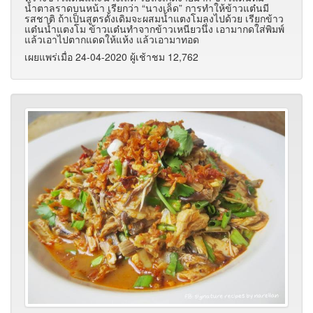
น้ำตาลราดบนหน้า
เรียกว่า “นางเล็ด” การทำให้ข้าวแต๋นมี
รสชาติ ถ้าเป็นสูตรดั้งเดิมจะผสมน้ำแตงโมลงไปด้วย เรียกข้าว
แต๋นน้ำแตงโม
ข้าวแต๋นทำจากข้าวเหนียวนึ่ง เอามากดใส่พิมพ์
แล้วเอาไปตากแดดให้แห้ง แล้วเอามาทอด
เผยแพร่เมื่อ 24-04-2020 ผู้เช้าชม 12,762