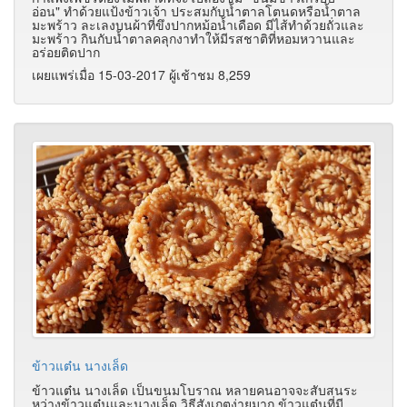
อ่อน" ทําด้วยแป้งข้าวเจ้า ประสมกับนํ้าตาลโตนดหรือนํ้าตาล
มะพร้าว ละเลงบนผ้าที่ขึงปากหม้อน้ำเดือด มีไส้ทําด้วยถั่วและ
มะพร้าว กินกับนํ้าตาลคลุกงาทำให้มีรสชาติที่หอมหวานและ
อร่อยติดปาก
เผยแพร่เมื่อ 15-03-2017 ผู้เช้าชม 8,259
ข้าวแต๋น นางเล็ด
ข้าวแต๋น นางเล็ด เป็นขนมโบราณ หลายคนอาจจะสับสนระ
หว่างข้าวแต๋นและนางเล็ด
วิธีสังเกตง่ายมาก ข้าวแต๋นที่มี