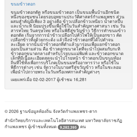
ขนมข้าวตอก
ขนมข้าวตอกตัด หรือขนมข้าวตอก เป็นขนมพื้นบ้านอีกชนิด
หนึ่งของชุมชนโดยรอบอุทยานประวัติศาสตร์กำแพงเพชร ส่วน
ผสมสำคัญมีเพียง 3 อย่างคือ ข้าวเปลือกข้าวเหนียว น้ำตาลปี๊บ
และน้ำกะทิ นิยมปรุงขึ้นเพื่อใช้ในวันสำคัญทางศาสนา เช่น วัน
สารทไทย วันตรุษไทย หรือในพิธีสู่ขวัญข้าว วิธีการทำขนมข้าว
ตอกตัด เริ่มจากการนำข้าวเปลือกไปคั่วไฟให้เป็นดอกขาว คัด
เปลือกข้าวทิ้งด้วยกระด้ง แล้วจึงนำข้าวตอกที่ได้ไปตำจน
ละเอียด จากนั้นนำข้าวตอกที่ตำแล้วมาร่อนเพื่อแยกข้าวตอก
ออกเป็นสามส่วน คือ ข้าวตอกขนาดโตที่จะนำไปผสมกับกะทิ
ข้าวตอกขนาดกลางสำหรับโรยบนแม่พิมพ์ และข้าวตอกขนาด
เล็กที่มีเนื้อละเอียดสุดจะนำไปโรยหน้า
ข้าวตอกเป็นขนมท้อง
ถิ่นที่ใช้ทั้งเพื่อการบริโภคเป็นขนมหรืออาหารว่าง หรือใช้ใน
พิธีการต่างๆ เช่น จัดวางในบายศรีสู่ขวัญข้าว หรือในชะลอม
เพื่อนำไปถวายพระในวันหรือเทศกาลสำคัญต่างๆ
เผยแพร่เมื่อ 02-02-2017 ผู้เช้าชม 16,281
© 2026 ฐานข้อมูลท้องถิ่น จังหวัดกำแพงเพชร-ตาก
สำนักวิทยบริการและเทคโนโลยีสารสนเทศ มหาวิทยาลัยราชภัฏ
กำแพงเพชร ผู้เข้าชมทั้งหมด
คน
9,282,395