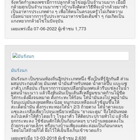
จังหวัดกำแพงเพชรมีการปลูกกล้วยไข่อยู่เป็นจำนวนมาก เมื่อมี
กล้วยสุกเป็นจำนวนมากชาวบ้านจึงคิดหาวิธีที่จะนำกล้วยมาทำ
เป็นอาหารประเภทต่าง ๆ เพื่อให้คนในครอบครัวไม่เกิดความ
เบื่อหน่ายจากการรับประทานอาหารชนิดเดิมซ้ำ ๆ ก่อเกิดเป็น
แกงหยวกกล้วยไข่ในปัจจุบัน
เผยแพร่เมื่อ 07-06-2022 ผู้เช้าชม 1,773
มันรังนก
มันรังนก เป็นขนมท้องถิ่นอีกประเภทหนึ่ง ซึ่งเป็นที่รู้จักกันดี ส่วน
ผสมประกอบด้วย มันเทศ น้ำมันสำหรับทอด น้ำตาลปี๊บ
แบะแซ
งาคั่ว เกลือป่น
เริ่มจากการปอกเปลือกมันเทศแล้วรีบแช่ลงในน้ำ
ผสมน้ำมะนาว แล้วจึงหั่นมันเป็นเส้นสี่เหลี่ยมขนาดก้านไม้ขีด
ใส่กระด้งผึ่งจนหมาด ตั้งกระทะให้ร้อน ใส่น้ำมันลงไป พอน้ำมัน
ร้อนแบ่งมันลงทอดทีละน้อย จนกรอบเหลืองแล้วช้อนขึ้นให้
สะเด็ดน้ำมัน ตั้งกระทะทองใส่น้ำ 2/3 ถ้วยตวง ใส่น้ำตาลแบะ
แซและเกลือเคี่ยวไปจนเหนียวเหมือน
“
ยางมะตูม
”
จึงใส่มันทอด
ลงไปเคล้าให้ทั่วโดยเร็ว โรยงาคั่ว ให้ติดประปรายทั่วไป แล้วจึง
ยกกระทะลง ใช้ช้อนตักให้เป็นก้อนกลมๆ บางบ้านหยอดลงใน
ถ้วยกระดาษเล็กๆ หรือบางบ้านเพียงแต่ตะล่อมเป็นก้อนกลมๆ
โดยไม่ใส่ถ้วยก็ได้ ผึ่งไว้ให้เย็นจึงเก็บเข้าขวดแก้ว
เผยแพร่เมื่อ 13-03-2018 ผู้เช้าชม 2,630