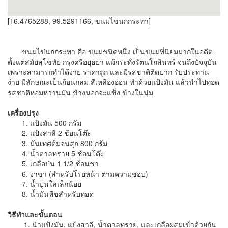
[16.4765288, 99.5291166, ขนมไข่นกกระทา]
ขนมไข่นกกระทา คือ ขนมชนิดหนึ่ง เป็นขนมที่นิยมมากในอดีต
ตั้งแต่สมัยสุโขทัย กรุงศรีอยุธยา แม้กระทั่งรัตนโกสินทร์ จนถึงปัจจุบัน
เพราะสามารถทำได้ง่าย ราคาถูก และมีรสชาติติดปาก รับประทาน
ง่าย มีลักษณะเป็นก้อนกลม สีเหลืองอ่อน ทำด้วยแป้งมัน แล้วนำไปทอด
รสชาติหอมหวานมัน ข้างนอกจะแข็ง ข้างในนุ่ม
เครื่องปรุง
1. แป้งมัน 500 กรัม
2. แป้งสาลี 2 ช้อนโต๊ะ
3. มันเทศต้มจนสุก 800 กรัม
4. น้ำตาลทราย 5 ช้อนโต๊ะ
5. เกลือป่น 1 1/2 ช้อนชา
6. งาขา (สำหรับโรยหน้า ตามความชอบ)
7. น้ำปูนใสเล็กน้อย
8. น้ำมันพืชสำหรับทอด
วิธีทำและขั้นตอน
1. นำแป้งมัน, แป้งสาลี, น้ำตาลทราย, และเกลือผสมเข้าด้วยกัน