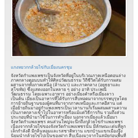
แกงหยวกกล้วยไข่กับเมี่ยงนครชุม
จังหวัดกำแพงเพชรเป็นจังหวัดที่อยู่ในบริเวณภาคเหนือตอนล่าง
ภาคกลางตอนบนทำให้ศิลปวัฒนธรรม วิถีชีวิตได้รับการผสม
ผสานจากทั้งภาคเหนือ (ล้านนา) และภาคกลาง (อยุธยาและ
สุโขทัย) ซึ่งแสดงออกในหลาย ๆ อย่าง อาทิ ประเพณี
วัฒนธรรม โดยเฉพาะอาหาร อย่างเมี่ยงคำหรือเมี่ยงลาว
เป็นต้น เมี่ยงเป็นอาหารที่ได้รับการสืบทอดมาจากบรรพบุรุษโดย
การย้ายถิ่นฐานของผู้คนที่มาจากภาคเหนือและภาคอีสาน แต่
เมื่อย้ายถิ่นมาอยู่กำแพงเพชรเป็นเวลานานก็เริ่มผสมผสานความ
เป็นภาคกลางเข้าไปในอาหารหรือแม้แต่วิธีการกิน รวมถึงส่วน
ประกอบที่นำมาใช้ในการทำเมี่ยง นอกจากเมี่ยงแล้วเมื่อมา
จังหวัดกำแพงเพชร คนส่วนใหญ่จะนึกถึงกล้วยไข่กำแพงเพชร
เนื่องจากกล้วยไข่ของจังหวัดกำแพงเพชรนั้น มีลักษณะเด่นที่ลูก
เล็กกำลังดี มีกลิ่นหอมและรสชาติหวาน แขกบ้านแขกเมืองจึง
นิยมนำกล้วยไข่ไปเป็นของฝาก สืบเนื่องมาจากในสมัยก่อนพื้นที่