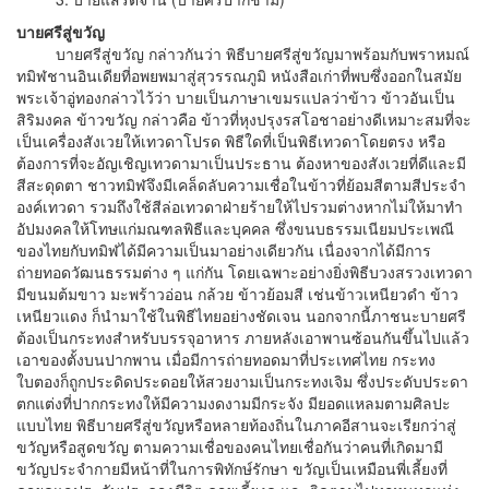
บายศรีสู่ขวัญ
บายศรีสู่ขวัญ กล่าวกันว่า พิธีบายศรีสู่ขวัญมาพร้อมกับพราหมณ์
ทมิฬชานอินเดียที่อพยพมาสู่สุวรรณภูมิ หนังสือเก่าที่พบซึ่งออกในสมัย
พระเจ้าอู่ทองกล่าวไว้ว่า บายเป็นภาษาเขมรแปลว่าข้าว ข้าวอันเป็น
สิริมงคล ข้าวขวัญ กล่าวคือ ข้าวที่หุงปรุงรสโอชาอย่างดีเหมาะสมที่จะ
เป็นเครื่องสังเวยให้เทวดาโปรด พิธีใดที่เป็นพิธีเทวดาโดยตรง หรือ
ต้องการที่จะอัญเชิญเทวดามาเป็นประธาน ต้องหาของสังเวยที่ดีและมี
สีสะดุดตา ชาวทมิฬจึงมีเคล็ดลับความเชื่อในข้าวที่ย้อมสีตามสีประจำ
องค์เทวดา รวมถึงใช้สีล่อเทวดาฝ่ายร้ายให้ไปรวมต่างหากไม่ให้มาทำ
อัปมงคลให้โทษแก่มณฑลพิธีและบุคคล ซึ่งขนบธรรมเนียมประเพณี
ของไทยกับทมิฬได้มีความเป็นมาอย่างเดียวกัน เนื่องจากได้มีการ
ถ่ายทอดวัฒนธรรมต่าง ๆ แก่กัน โดยเฉพาะอย่างยิ่งพิธีบวงสรวงเทวดา
มีขนมต้มขาว มะพร้าวอ่อน กล้วย ข้าวย้อมสี เช่นข้าวเหนียวดำ ข้าว
เหนียวแดง ก็นำมาใช้ในพิธีไทยอย่างชัดเจน นอกจากนี้ภาชนะบายศรี
ต้องเป็นกระทงสำหรับบรรจุอาหาร ภายหลังเอาพานซ้อนกันขึ้นไปแล้ว
เอาของตั้งบนปากพาน เมื่อมีการถ่ายทอดมาที่ประเทศไทย กระทง
ใบตองก็ถูกประดิดประดอยให้สวยงามเป็นกระทงเจิม ซึ่งประดับประดา
ตกแต่งที่ปากกระทงให้มีความงดงามมีกระจัง มียอดแหลมตามศิลปะ
แบบไทย พิธีบายศรีสู่ขวัญหรือหลายท้องถิ่นในภาคอีสานจะเรียกว่าสู่
ขวัญหรือสูดขวัญ ตามความเชื่อของคนไทยเชื่อกันว่าคนที่เกิดมามี
ขวัญประจำกายมีหน้าที่ในการพิทักษ์รักษา ขวัญเป็นเหมือนพี่เลี้ยงที่