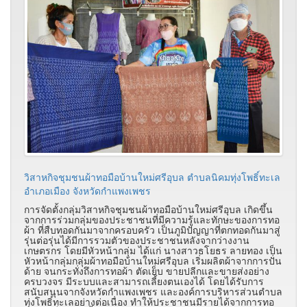
วิสาหกิจชุมชนผ้าทอมือบ้านใหม่ศรีอุบล ตำบลนิคมทุ่งโพธิ์ทะเล
อำเภอเมือง จังหวัดกำแพงเพชร
การจัดตั้งกลุ่มวิสาหกิจชุมชนผ้าทอมือบ้านใหม่ศรีอุบล เกิดขึ้น
จากการร่วมกลุ่มของประชาชนที่มีความรู้และทักษะของการทอ
ผ้า ที่สืบทอดกันมาจากครอบครัว เป็นภูมิปัญญาที่ตกทอดกันมาสู่
รุ่นต่อรุ่นได้มีการรวมตัวของประชาชนหลังจากว่างงาน
เกษตรกร โดยมีหัวหน้ากลุ่ม ได้แก่ นางสาวธโยธร ลายทอง เป็น
หัวหน้ากลุ่มกลุ่มผ้าทอมือบ้านใหม่ศรีอุบล เริ่มผลิตผ้าจากการปั่น
ด้าย จนกระทั่งถึงการทอผ้า ตัดเย็บ ขายปลีกและขายส่งอย่าง
ครบวงจร มีระบบและสามารถเลี้ยงตนเองได้ โดยได้รับการ
สนับสนุนจากจังหวัดกำแพงเพชร และองค์การบริหารส่วนตำบล
ทุ่งโพธิ์ทะเลอย่างต่อเนื่อง ทำให้ประชาชนมีรายได้จากการทอ