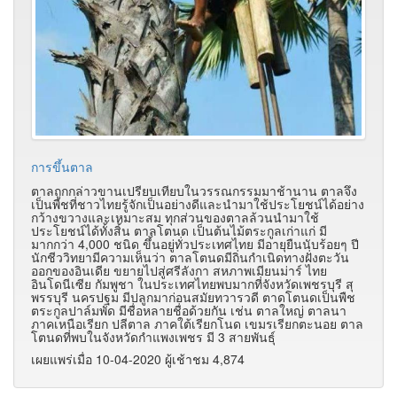
การขึ้นตาล
ตาลถูกกล่าวขานเปรียบเทียบในวรรณกรรมมาช้านาน ตาลจึง
เป็นพืชที่ชาวไทยรู้จักเป็นอย่างดีและนำมาใช้ประโยชน์ได้อย่าง
กว้างขวางและเหมาะสม ทุกส่วนของตาลล้วนนำมาใช้
ประโยชน์ได้ทั้งสิ้น ตาลโตนด เป็นต้นไม้ตระกูลเก่าแก่ มี
มากกว่า 4,000 ชนิด ขึ้นอยู่ทั่วประเทศไทย มีอายุยืนนับร้อยๆ ปี
นักชีววิทยามีความเห็นว่า ตาลโตนดมีถิ่นกำเนิดทางฝั่งตะวัน
ออกของอินเดีย ขยายไปสู่ศรีลังกา สหภาพเมียนม่าร์ ไทย
อินโดนีเซีย กัมพูชา ในประเทศไทยพบมากที่จังหวัดเพชรบุรี สุ
พรรบุรี นครปฐม มีปลูกมาก่อนสมัยทวารวดี ตาดโตนดเป็นพืช
ตระกูลปาล์มพัด มีชื่อหลายชื่อด้วยกัน เช่น ตาลใหญ่ ตาลนา
ภาคเหนือเรียก ปลีตาล ภาคใต้เรียกโนด เขมรเรียกตะนอย ตาล
โตนดที่พบในจังหวัดกำแพงเพชร มี 3 สายพันธุ์
เผยแพร่เมื่อ 10-04-2020 ผู้เช้าชม 4,874