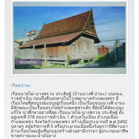
เรือนปานะ
เรือนนายไผ่–นางพรวน ประดิษฐ์ (บ้านนางพี ปานะ) บนถนน
ราชดำเนิน ก่อนถึงสี่แยกทางไปโรงพยาบาลกำแพงเพชร มี
เรือนไทยที่สมบูรณ์แบบอยู่เรือนหนึ่ง เป็นเรือนของนางพี ปานะ
มีลักษณะเป็นเรือนทรงไทยกำแพงเพชรแท้ๆ ที่ยังมิได้ดัดแปลง
แก้ไข น่าศึกษาอย่างที่สุด เรือนนายไผ่-นางพรวน ประดิษฐ์ ตั้ง
อยู่เลขที่ 378 ถนนราชดำเนิน 1 ตำบลในเมือง อำเภอเมือง
กำแพงเพชร จังหวัดกำแพงเพชร สร้างเมื่อประมาณปี พ.ศ.2452
ปลายๆ สมัยรัชกาลที่ 5 หรือประมาณเมื่อหนึ่งร้อยกว่าปีที่ผ่านมา
บ้านเรือนไทยเดิมที่ถูกปลูกสร้างด้วยสามีภรรยา ผู้ประกอบอาชีพ
ขายหวายและน้ำมันยาง