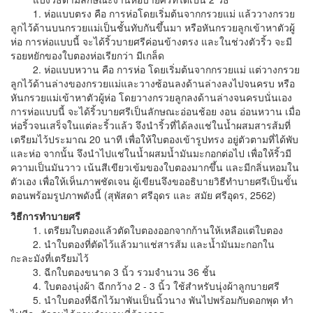
1. ห่อแบบตรง คือ การห่อโดยเริ่มต้นจากกรวยแม่ แล้ววางกรวย
ลูกไว้ด้านบนกรวยแม่เป็นชั้นทับกันขึ้นมา หรือหันกรวยลูกเข้าหาตัวผู้
ห่อ การห่อแบบนี้ จะได้ริ้วบายศรีค่อนข้างตรง และในช่วงตัวริ้ว จะมี
รอยหยักของใบตองห่อเรียกว่า มีเกล็ด
2. ห่อแบบหวาน คือ การห่อ โดยเริ่มต้นจากกรวยแม่ แต่วางกรวย
ลูกไว้ด้านล่างของกรวยแม่และวางซ้อนลงด้านล่างลงไปจนครบ หรือ
หันกรวยแม่เข้าหาตัวผู้ห่อ โดยวางกรวยลูกลงด้านล่างจนครบนั่นเอง
การห่อแบบนี้ จะได้ริ้วบายศรีเป็นลักษณะอ่อนช้อย งอน อ่อนหวาน เมื่อ
ห่อริ้วจนเสร็จในแต่ละริ้วแล้ว จึงนำริ้วที่ได้ลงแช่ในน้ำผสมสารส้มที่
เตรียมไว้ประมาณ 20 นาที เพื่อให้ใบตองเข้ารูปทรง อยู่ตัวตามที่ได้พับ
และห่อ จากนั้น จึงนำไปแช่ในน้ำผสมน้ำมันมะกอกต่อไป เพื่อให้ริ้วมี
ความเป็นมันวาว เน้นสีเขียวเข้มของใบตองมากขึ้น และมีกลิ่นหอมใน
ตัวเอง เพื่อให้เห็นภาพชัดเจน ผู้เขียนจึงขออธิบายวิธีทำบายศรีเป็นขั้น
ตอนพร้อมรูปภาพดังนี้ (สุพัสดา ศรีอุดร และ สมัย ศรีอุดร, 2562)
วิธีการทำบายศรี
1. เตรียมใบตองแล้วตัดใบตองออกจากก้านให้เหลือแต่ใบตอง
2. นำใบตองที่ตัดไว้แล้วมาแช่สารส้ม และน้ำมันมะกอกใน
กะละมังที่เตรียมไว้
3. ฉีกใบตองขนาด 3 นิ้ว รวมจำนวน 36 ชิ้น
4. ใบตองนุ่งผ้า ฉีกกว้าง 2 - 3 นิ้ว ใช้สำหรับนุ่งผ้าลูกบายศรี
5. นำใบตองที่ฉีกไว้มาพันเป็นนิ้วนาง พันไปพร้อมกับดอกพุด ทำ