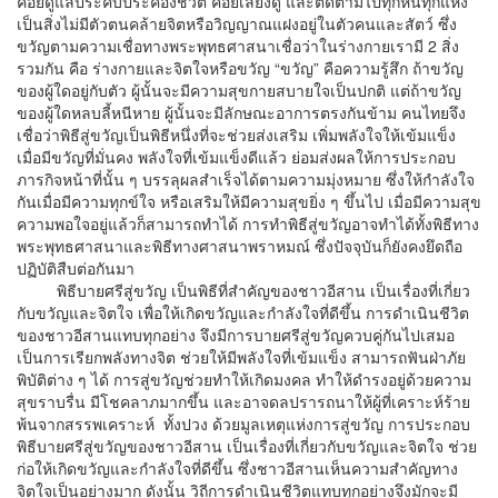
คอยดูแลประคับประคองชีวิต คอยเลี้ยงดู และติดตามไปทุกหนทุกแห่ง
เป็นสิ่งไม่มีตัวตนคล้ายจิตหรือวิญญาณแฝงอยู่ในตัวคนและสัตว์ ซึ่ง
ขวัญตามความเชื่อทางพระพุทธศาสนาเชื่อว่าในร่างกายเรามี 2 สิ่ง
รวมกัน คือ ร่างกายและจิตใจหรือขวัญ “ขวัญ” คือความรู้สึก ถ้าขวัญ
ของผู้ใดอยู่กับตัว ผู้นั้นจะมีความสุขกายสบายใจเป็นปกติ แต่ถ้าขวัญ
ของผู้ใดหลบลี้หนีหาย ผู้นั้นจะมีลักษณะอาการตรงกันข้าม คนไทยจึง
เชื่อว่าพิธีสู่ขวัญเป็นพิธีหนึ่งที่จะช่วยส่งเสริม เพิ่มพลังใจให้เข้มแข็ง
เมื่อมีขวัญที่มั่นคง พลังใจที่เข้มแข็งดีแล้ว ย่อมส่งผลให้การประกอบ
ภารกิจหน้าที่นั้น ๆ บรรลุผลสำเร็จได้ตามความมุ่งหมาย ซึ่งให้กำลังใจ
กันเมื่อมีความทุกข์ใจ หรือเสริมให้มีความสุขยิ่ง ๆ ขึ้นไป เมื่อมีความสุข
ความพอใจอยู่แล้วก็สามารถทำได้ การทำพิธีสู่ขวัญอาจทำได้ทั้งพิธีทาง
พระพุทธศาสนาและพิธีทางศาสนาพราหมณ์ ซึ่งปัจจุบันก็ยังคงยึดถือ
ปฏิบัติสืบต่อกันมา
พิธีบายศรีสู่ขวัญ เป็นพิธีที่สำคัญของชาวอีสาน เป็นเรื่องที่เกี่ยว
กับขวัญและจิตใจ เพื่อให้เกิดขวัญและกำลังใจที่ดีขึ้น การดำเนินชีวิต
ของชาวอีสานแทบทุกอย่าง จึงมีการบายศรีสู่ขวัญควบคู่กันไปเสมอ
เป็นการเรียกพลังทางจิต ช่วยให้มีพลังใจที่เข้มแข็ง สามารถฟันฝ่าภัย
พิบัติต่าง ๆ ได้ การสู่ขวัญช่วยทำให้เกิดมงคล ทำให้ดำรงอยู่ด้วยความ
สุขราบรื่น มีโชคลาภมากขึ้น และอาจดลปรารถนาให้ผู้ที่เคราะห์ร้าย
พ้นจากสรรพเคราะห์ ทั้งปวง ด้วยมูลเหตุแห่งการสู่ขวัญ การประกอบ
พิธีบายศรีสู่ขวัญของชาวอีสาน เป็นเรื่องที่เกี่ยวกับขวัญและจิตใจ ช่วย
ก่อให้เกิดขวัญและกำลังใจที่ดีขึ้น ซึ่งชาวอีสานเห็นความสำคัญทาง
จิตใจเป็นอย่างมาก ดังนั้น วิถีการดำเนินชีวิตแทบทุกอย่างจึงมักจะมี