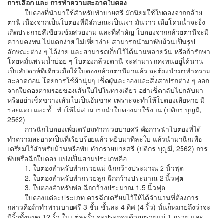
การเลือก และ การทำความสะอาดใบตอง
ใบตองที่นำมาใช้สำหรับทำบายศรี มักนิยมใช้ใบตองจากกล้วย
ตานี เนื่องจากเป็นใบตองที่มีลักษณะเป็นเงา มันวาว เมื่อโดนน้ำจะยิ่ง
เกิดประกายสีเขียวเข้มสวยงาม และที่สำคัญ ใบตองจากกล้วยตานีจะมี
ความคงทน ไม่แตกง่าย ไม่เหี่ยวง่าย สามารถนำมาพับม้วนเป็นรูป
ลักษณะต่าง ๆ ได้ง่าย และสามารถเก็บไว้ได้นานหลายวัน หรือถ้ารักษา
โดยหมั่นพรมน้ำบ่อย ๆ ใบตองกล้วยตานี จะสามารถคงทนอยู่ได้นาน
เป็นสัปดาห์ทีเดียวเมื่อได้ใบตองกล้วยตานีมาแล้ว จะต้องนำมาทำความ
สะอาดก่อน โดยการใช้ผ้านุ่มๆ เช็ดฝุ่นละอองและสิ่งสกปรกต่าง ๆ ออก
จากใบตองตามรอยของเส้นใบไปในทางเดียว อย่าเช็ดกลับไปกลับมา
หรืออย่าเช็ดขวางเส้นใบเป็นอันขาด เพราะจะทำให้ใบตองเสียหาย มี
รอยแตก และช้ำ ทำให้ไม่สามารถนำใบตองมาใช้งาน (ปติกร บุญมี,
2562)
การฉีกใบตองเพื่อเตรียมทำกรวยบายศรี คือการนำใบตองที่ได้
ทำความสะอาดเป็นที่เรียบร้อยแล้ว หยิบมาทีละใบ แล้วนำมาฉีกเพื่อ
เตรียมไว้สำหรับม้วนหรือพับ ทำกรวยบายศรี (ปติกร บุญมี, 2562) การ
พับหรือฉีกใบตอง แบ่งเป็นสามประเภทคือ
1. ใบตองสำหรับทำกรวยแม่ ฉีกกว้างประมาณ 2 นิ้วฟุต
2. ใบตองสำหรับทำกรวยลูก ฉีกกว้างประมาณ 2 นิ้วฟุต
3. ใบตองสำหรับห่อ ฉีกกว้างประมาณ 1.5 นิ้วฟุต
ใบตองแต่ละประเภท ควรฉีกเตรียมไว้ให้ได้จำนวนที่ต้องการ
กล่าวคือถ้าทำพานบายศรี 3 ชั้น ชั้นละ 4 ทิศ (4 ริ้ว) นั่นก็หมายถึงว่าจะ
มีริ้วทั้งหมด 12 ริ้ว ในแต่ละริ้ว จะประกอบด้วยกรวยแม่ 1 กรวย และ