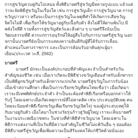
การสู่ขวัญควบคู่กันไปเสมอ ทั้งพิธีบายศรีสู่ขวัญมีหลายรูปแบบ แล้วแต่
ว่าจะจัดพิธีสู่ขวัญในเรื่องใด เช่น การสู่ขวัญเด็ก การสู่ขวัญนาค การสู่
ขวัญบ่าวสาว หรือจะเป็นการสู่ขวัญในเหตุที่ทำให้เกิดการเสียขวัญ
จิตใจไม่ดี เพื่อเรียกให้ขวัญมาอยู่กับเนื้อกับตัว สิ่งไม่ดีให้ผ่านพ้นไป มี
พลังใจที่ดี รวมทั้งการสู่ขวัญสัตว์และสิ่งต่าง ๆ บายศรีจึงนับเป็น
วัฒนธรรมที่ดี ควรแก่การอนุรักษ์ให้อยู่สืบไปกับการบายศรีสู่ขวัญ นอก
จกานั้นบายศรียังเป็นการแสดงความยินดีกับผู้ที่ได้รับการเลื่อน
ตำแหน่งในทางราชการ และเป็นการต้อนรับอาคันตุกะผู้มา
เยือน(ประเวศ วะสี, 2562)
บายศรี
บายศรี มักจะเป็นองค์ประกอบที่สำคัญและจำเป็นสำหรับวัน
สำคัญของชีวิต เช่น เมื่อเราเกิดจะมีพิธีช่วงขวัญเดือนสำหรับเด็กทารก
เป็นพิธีผูกขวัญสำหรับเด็กทารกแรกเกิด บายศรีสู่ขวัญในการรับน้อง
เมื่อเข้าสถานศึกษา เพื่อเป็นการเรียกขวัญที่คนไทยเชื่อว่า เมื่อเกิดมา
เราจะมีเทพพิทักษ์ประจำตัว จำเป็นจะต้องทำพิธีเรียกหรือบอกกล่าวให้
รับรู้ โดยเฉพาะเมื่อเกิดเหตุการณ์ที่ไม่คาดคิด เช่น ประสบอุบัติเหตุ คน
ไทยจะนิยมทำพิธีเรียกขวัญเพื่อเรียกขวัญ(จิตใจ) ของผู้ประสบเหตุให้
กับมาอยู่กับตัว เมื่อโตมาในช่วงวัยรุ่นก้าวสู่วัยผู้ใหญ่ เราจะเห็นบายศรี
ในงานประเพณีบวชพระ ในช่วงที่ทำพิธีทำขวัญนาค โดยเฉพาะใน
พิธีการแต่งงานที่เป็นวันที่มีความสำคัญในชีวิตไม่แพ้วันอื่น ๆ ย่อมต้อง
มีพิธีบายศรีสู่ขวัญเพื่อเพิ่มความเป็นสิริมงคลให้แก่ชีวิตด้วยนั่นเอง