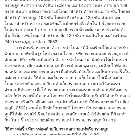
กรวยลูก 9 กรวย รวมทั้งสิ้น จะมีกรวยแม่ 12 กรวย และ กรวยลูก 108
กรวย นั่นเอง แสดงว่าจะต้องมีใบตองสำหรับทำกรวยแม่ 12 ชิ้น ใบตอง
สำหรับทำกรวยลูก 108 ชิ้น ใบตองสำหรับห่อ 120 ชิ้น นั่นเอง แต่
ใบตองสำหรับห่อ จะต้องเตรียมไว้เพื่อห่อริ้วอีก คือใน 1 ริ้วจะประกอบ
ไปด้วย กรวยแม่ 1 กรวย กรวยลูก 9 กรวย ซึ่งจะต้องมาห่อรวมกัน ดัง
นั้น จึงต้องเพิ่มใบตองสำหรับห่ออีก 120 ชิ้น รวมเป็นใบตองสำหรับห่อ
240 (ธรรมนูญ คงศิลา, 2562)
การพับหรือห่อกรวย คือ การนำใบตองที่ฉีกเตรียมไว้แล้วสำหรับ
พับกรวย มาพับขึ้นรูปให้สวยงาม โดยการพับกรวยแม่และกรวยลูกจะมี
ลักษณะวิธีการพับเหมือนกัน คือ การนำใบตองมาพับม้วนให้เป็นกรวย
ปลายแหลม เพียงแต่กรวยลูกจะมีการนำดอกพุด มาวางเสียบไว้ที่ส่วน
ยอดปลายแหลมของกรวยด้วย เมื่อพับหรือม้วนใบตองเป็นกรวยเสร็จใน
แต่ละกรวยแล้ว ให้นำลวดเย็บกระดาษ มาเย็บใบตองไว้เพื่อป้องกัน
ใบตองคลายตัวออกจากกัน แล้วเก็บกรวยแต่ละประเภทไว้จนครบ
จำนวนที่ต้องการเมื่อได้กรวยแต่ละประเภทครบตามจำนวนที่ต้องการ
แล้ว ก็นำกรวยที่ได้มาห่อ โดยการนำใบตองที่ฉีกเตรียมไว้สำหรับห่อมา
ห่อกรวย หรือเรียกอีกอย่างว่า ห่มผ้า หรือ แต่งตัวให้กรวยบายศรี (ปติกร
บุญมี, 2562) จากนั้น จึงห่อริ้วบายศรี โดยการนำกรวยแม่ และ กรวย
ลูกที่ได้ห่อกรวยไว้เรียบร้อยแล้ว มาห่อมัดรวมเข้าไว้ด้วยกัน ที่นิยมทำ
กัน ใน 1 ริ้ว จะประกอบด้วย กรวยแม่ 1 กรวย กรวยลูก 9 กรวย
วิธีการห่อริ้ว มีการห่อคล้ายกับการห่อกรวยแม่หรือกรวยลูก
แบ่งวิธีตามลักษณะงานห่อบายศรีที่ได้เป็น 2 วิธี