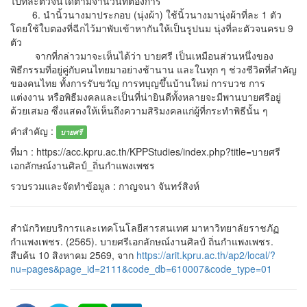
ไปทีละตัวจนได้ตามจำนวนที่ต้องการ
6. นำนิ้วนางมาประกอบ (นุ่งผ้า) ใช้นิ้วนางมานุ่งผ้าที่ละ 1 ตัว
โดยใช้ใบตองที่ฉีกไว้มาพับเข้าหากันให้เป็นรูปนม นุ่งที่ละตัวจนครบ 9
ตัว
จากที่กล่าวมาจะเห็นได้ว่า บายศรี เป็นเหมือนส่วนหนึ่งของ
พิธีกรรมที่อยู่คู่กับคนไทยมาอย่างช้านาน และในทุก ๆ ช่วงชีวิตที่สำคัญ
ของคนไทย ทั้งการรับขวัญ การทบุญขึ้นบ้านใหม่ การบวช การ
แต่งงาน หรือพิธีมงคลและเป็นที่น่ายินดีทั้งหลายจะมีพานบายศรีอยู่
ด้วยเสมอ ซึ่งแสดงให้เห็นถึงความสิริมงคลแก่ผู้ที่กระทำพิธีนั้น ๆ
คำสำคัญ :
บายศรี
ที่มา : https://acc.kpru.ac.th/KPPStudies/index.php?title=บายศรี
เอกลักษณ์งานศิลป์_ถิ่นกำแพงเพชร
รวบรวมและจัดทำข้อมูล : กาญจนา จันทร์สิงห์
สำนักวิทยบริการและเทคโนโลยีสารสนเทศ มาหาวิทยาลัยราชภัฏ
กำแพงเพชร. (2565). บายศรีเอกลักษณ์งานศิลป์ ถิ่นกำแพงเพชร.
สืบค้น 10 สิงหาคม 2569, จาก
https://arit.kpru.ac.th/ap2/local/?
nu=pages&page_id=2111&code_db=610007&code_type=01