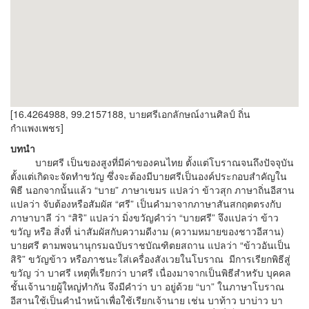
[16.4264988, 99.2157188, บายศรีเอกลักษณ์งานศิลป์ ถิ่น
กำแพงเพชร]
บทนำ
บายศรี เป็นของสูงที่มีค่าของคนไทย ตั้งแต่โบราณจนถึงปัจจุบัน
ตั้งแต่เกิดจะจัดทำขวัญ ซึ่งจะต้องมีบายศรีเป็นองค์ประกอบสำคัญใน
พิธี นอกจากนั้นแล้ว “บาย” ภาษาเขมร แปลว่า ข้าวสุก ภาษาถิ่นอีสาน
แปลว่า จับต้องหรือสัมผัส “ศรี” เป็นคำมาจากภาษาสันสกฤตตรงกับ
ภาษาบาลี ว่า “สิริ” แปลว่า มิ่งขวัญคำว่า “บายศรี” จึงแปลว่า ข้าว
ขวัญ หรือ สิ่งที่ น่าสัมผัสกับความดีงาม (ความหมายของชาวอีสาน)
บายศรี ตามพจนานุกรมฉบับราชบัณฑิตยสถาน แปลว่า “ข้าวอันเป็น
สิริ” ขวัญข้าว หรือภาชนะใส่เครื่องสังเวยในโบราณ มีการเรียกพิธีสู่
ขวัญ ว่า บาศรี เหตุที่เรียกว่า บาศรี เนื่องมาจากเป็นพิธีสำหรับ บุคคล
ชั้นเจ้านายผู้ใหญ่ทำกัน จึงมีคำว่า บา อยู่ด้วย “บา” ในภาษาโบราณ
อีสานใช้เป็นคำนำหน้าเพื่อใช้เรียกเจ้านาย เช่น บาท้าว บาบ่าว บา