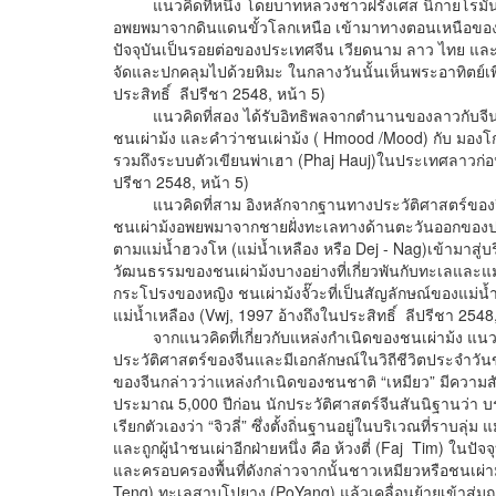
แนวคิดที่หนึ่ง โดยบาทหลวงชาวฝรั่งเศส นิกายโรมันคาธ
อพยพมาจากดินแดนขั้วโลกเหนือ เข้ามาทางตอนเหนือของปร
ปัจจุบันเป็นรอยต่อของประเทศจีน เวียดนาม ลาว ไทย และพม
จัดและปกคลุมไปด้วยหิมะ ในกลางวันนั้นเห็นพระอาทิตย์เพ
ประสิทธิ์ ลีปรีชา 2548, หน้า 5)
แนวคิดที่สอง ได้รับอิทธิพลจากตำนานของลาวกับจีน เ
ชนเผ่าม้ง และคำว่าชนเผ่าม้ง ( Hmood /Mood) กับ มองโ
รวมถึงระบบตัวเขียนพ่าเฮา (Phaj Hauj)ในประเทศลาวก่อนส
ปรีชา 2548, หน้า 5)
แนวคิดที่สาม อิงหลักจากฐานทางประวัติศาสตร์ของจีนแ
ชนเผ่าม้งอพยพมาจากชายฝั่งทะเลทางด้านตะวันออกของปร
ตามแม่น้ำฮวงโห (แม่น้ำเหลือง หรือ Dej - Nag)เข้ามาสู่
วัฒนธรรมของชนเผ่าม้งบางอย่างที่เกี่ยวพันกับทะเลและแม
กระโปรงของหญิง ชนเผ่าม้งจั๊วะที่เป็นสัญลักษณ์ของแม่น้
แม่น้ำเหลือง (Vwj, 1997 อ้างถึงในประสิทธิ์ ลีปรีชา 2548,
จากแนวคิดที่เกี่ยวกับแหล่งกำเนิดของชนเผ่าม้ง แนวคิ
ประวัติศาสตร์ของจีนและมีเอกลักษณ์ในวิถีชีวิตประจำวั
ของจีนกล่าวว่าแหล่งกำเนิดของชนชาติ “เหมียว” มีความส
ประมาณ 5,000 ปีก่อน นักประวัติศาสตร์จีนสันนิฐานว่า บ
เรียกตัวเองว่า “จิวลี่” ซึ่งตั้งถิ่นฐานอยู่ในบริเวณที่ราบลุ
และถูกผู้นำชนเผ่าอีกฝ่ายหนึ่ง คือ ห้วงตี่ (Faj Tim) ในป
และครอบครองพื้นที่ดังกล่าวจากนั้นชาวเหมียวหรือชนเผ่า
Teng) ทะเลสาบโปยาง (PoYang) แล้วเคลื่อนย้ายเข้าสู่ม