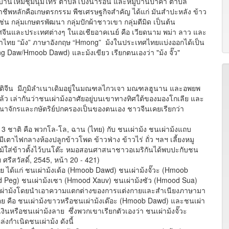
่บ้านใหม่ชุมนุมไทร ตำบลโป่งน้ำร้อน และหมู่บ้านป่าคา ตำบล
ีพหลักคือเกษตรกรรม พืชเศรษฐกิจสำคัญ ได้แก่ มันสำปะหลัง ข้าว
่น กลุ่มเกษตรพัฒนา กลุ่มปักผ้าชาวเขา กลุ่มตีมิด เป็นต้น
ะเทศจีนและประเทศต่างๆ ในเอเชียอาคเนย์ คือ เวียดนาม พม่า ลาว และ
 ภาษาไทย “ม้ง” ภาษาอังกฤษ “Hmong” ม้งในประเทศไทยแบ่งออกได้เป็น
ng Daw/Hmoob Dawd) และม้งเขียว เรียกตนเองว่า "ม้ง จั๊ว"
จีน มีภูมิลำเนาเดิมอยู่ในมณฑลไกวเจา มณฑลฮูนาน และอพยพ
 เล่ากันว่าชนเผ่าม้งอาศัยอยู่บนเขาทางทิศใต้ของมองโกเลีย และ
ณาจักรและกษัตริย์ปกครองเป็นของตนเอง ชาวจีนเคยเรียกว่า
ชาติ คือ พวกโล-โล, ฉาน (ไทย) กับ ชนเผ่าม้ง ชนเผ่าม้งแถบ
มีเตาไฟกลางห้องปลูกข้าวโพด ข้าวฟ่าง ข้าวไร่ ถั่ว ฯลฯ เลี้ยงหมู
ไม้ใส่ข้าวตั้งไว้บนโต๊ะ หมอสอนศาสนาชาวอเมริกันได้พบปะกับชน
รีสวัสดิ์, 2545, หน้า 20 - 421)
ด้แก่ ชนเผ่าม้งเด้อ (Hmoob Dawd) ชนเผ่าม้งจั๊วะ (Hmoob
od Peg) ชนเผ่าม้งเซา (Hmood Xauv) ชนเผ่าม้งซัว (Hmood Sua)
มชนเผ่าม้งโดยนำเอาความแตกต่างของการแต่งกายและสำเนียงภาษามา
อย คือ ชนเผ่าม้งขาวหรือชนเผ่าม้งเด๊อะ (Hmoob Dawd) และชนเผ่า
ำเงินหรือชนเผ่าม้งลาย ซึ่งพวกเขาเรียกตัวเองว่า ชนเผ่าม้งจั๊วะ
งกำเนิดชนเผ่าม้ง ดังนี้