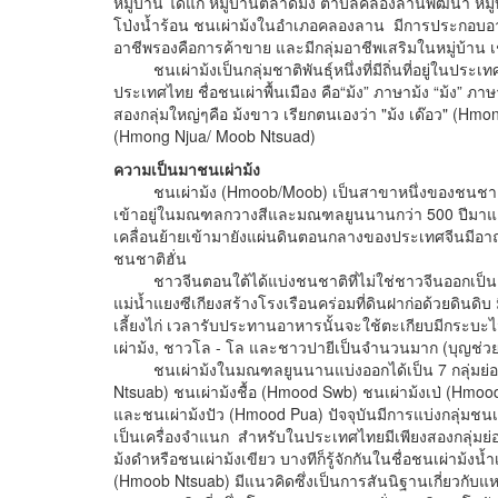
หมู่บ้าน ได้แก่ หมู่บ้านตลาดม้ง ตำบลคลองลานพัฒนา หมู
โป่งน้ำร้อน ชนเผ่าม้งในอำเภอคลองลาน มีการประกอบอาช
อาชีพรองคือการค้าขาย และมีกลุ่มอาชีพเสริมในหมู่บ้าน เช
ชนเผ่าม้งเป็นกลุ่มชาติพันธุ์หนึ่งที่มีถิ่นที่อยู่ในปร
ประเทศไทย ชื่อชนเผ่าพื้นเมือง คือ“ม้ง” ภาษาม้ง “ม้ง”
สองกลุ่มใหญ่ๆคือ ม้งขาว เรียกตนเองว่า "ม้ง เด๊อว" (Hmo
(Hmong Njua/ Moob Ntsuad)
ความเป็นมาชนเผ่าม้ง
ชนเผ่าม้ง (Hmoob/Moob) เป็นสาขาหนึ่งของชนชาติ
เข้าอยู่ในมณฑลกวางสีและมณฑลยูนนานกว่า 500 ปีมาแล้ว
เคลื่อนย้ายเข้ามายังแผ่นดินตอนกลางของประเทศจีนมีอา
ชนชาติฮั่น
ชาวจีนตอนใต้ได้แบ่งชนชาติที่ไม่ใช่ชาวจีนออกเป็น 3 
แม่น้ำแยงซีเกียงสร้างโรงเรือนคร่อมที่ดินฝาก่อด้วยดินดิบ 
เลี้ยงไก่ เวลารับประทานอาหารนั้นจะใช้ตะเกียบมีกระบะ
เผ่าม้ง, ชาวโล - โล และชาวปายีเป็นจำนวนมาก (บุญช่วย ศ
ชนเผ่าม้งในมณฑลยูนนานแบ่งออกได้เป็น 7 กลุ่มย่อย ไ
Ntsuab) ชนเผ่าม้งชื้อ (Hmood Swb) ชนเผ่าม้งเป่ (Hmo
และชนเผ่าม้งปัว (Hmood Pua) ปัจจุบันมีการแบ่งกลุ่
เป็นเครื่องจำแนก สำหรับในประเทศไทยมีเพียงสองกลุ่มย่
ม้งดำหรือชนเผ่าม้งเขียว บางทีก็รู้จักกันในชื่อชนเผ่าม้งน้
(Hmoob Ntsuab) มีแนวคิดซึ่งเป็นการสันนิฐานเกี่ยวกับแหล่