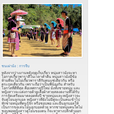
ชนเผ่าม้ง : การจีบ
หลังจากว่างงานหลังฤดูเก็บเกี่ยว หนุ่มสาวม้งจะหา
โอกาสเกี้ยวพาราสีในเวลาค่ำคืน หนุ่มสาวม้งมีข้อ
ห้ามที่จะไม่ไม่เกี้ยวพาราสีกับคนแซ่เดียวกัน หรือ
ตระกูลเดียวกัน เพราะถือว่าเป็นพี่น้องกัน สำหรับ
โอกาสที่ดีที่สุด คือเทศกาลปีใหม่ ม้งทั้งชายหนุ่ม และ
หญิงสาวจะแต่งกายด้วยเสื้อผ้าสวยสดงดงามที่ได้รับ
การจัดเตรียมมาตลอดทั้งปี ชายหนุ่มและหญิงสาวจะ
จับคู่โยนลูกบอล หญิงสาวที่ยังไม่มีคู่จะเป็นคนเข้าไป
ทักชายหนุ่มที่ตนรู้จัก หรือชอบพอ และยื่นลูกบอลให้
เป็นการขอเล่นโยนลูกบอลด้วย หากชายหนุ่มคนใดไม่
ชอบพอหญิงสาวคู่โยนของตน ก็จะหาทางปลีกตัวออก