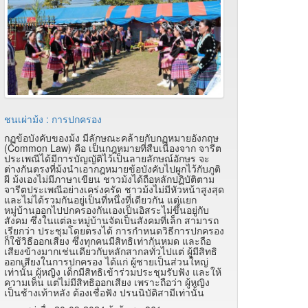
ชนเผ่าม้ง : การปกครอง
กฏข้อบังคับของม้ง มีลักษณะคล้ายกับกฏหมายอังกฤษ
(Common Law) คือ เป็นกฎหมายที่สืบเนื่องจาก จารีต
ประเพณีได้มีการบัญญัติไว้เป็นลายลักษณ์อักษร จะ
ต่างกันตรงที่ม้งนำเอากฎหมายข้อบังคับไปผูกไว้กับภูติ
ผี ม้งเองไม่มีภาษาเขียน ชาวม้งได้ถือหลักปฏิบัติตาม
จารีตประเพณีอย่างเคร่งครัด ชาวม้งไม่มีหัวหน้าสูงสุด
และไม่ได้รวมกันอยู่เป็นที่หนึ่งที่เดียวกัน แต่แยก
หมู่บ้านออกไปปกครองกันเองเป็นอิสระไม่ขึ้นอยู่กับ
สังคม ซึ่งในแต่ละหมู่บ้านจัดเป็นสังคมที่เล็ก สามารถ
เรียกว่า ประชุมโดยตรงได้ การกำหนดวิธีการปกครอง
ก็ใช้วิธีออกเสียง ซึ่งทุกคนมีสิทธิเท่ากันหมด และถือ
เสียงข้างมากเช่นเดียวกับหลักสากลทั่วไปแต่ ผู้มีสิทธิ
ออกเสียงในการปกครอง ได้แก่ ผู้ชายเป็นส่วนใหญ่
เท่านั้น ผู้หญิง เด็กมีสิทธิเข้าร่วมประชุมรับฟัง และให้
ความเห็น แต่ไม่มีสิทธิออกเสียง เพราะถือว่า ผู้หญิง
เป็นช้างเท้าหลัง ต้องเชื่อฟัง ปรนนิบัติสามีเท่านั้น