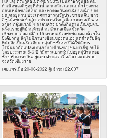
(โลโล) ตระกูลธิเบต-พม่า 30% เป็นภาษาจีนฮ่อ ต้น
กำเนิดของลีซูอยู่ที่ต้นน้ำสาละวิน และแม่น้ำโขงทาง
ตอนเหนือของธิเบต และทางตะวันตกเฉียงเหนือ ของ
มณฑลยูนาน ประเทศสาธารณรัฐประชาชนจีน ชาว
ลีซูได้อพยพเข้าสู่เขตประเทศไทย เมื่อประมาณปี พ.ศ.
2464 กลุ่มแรกมี 4 ครอบครัว มาตั้งถิ่นฐานเป็นชุมชน
ครั้งแรกอยู่ที่บ้านห้วยส้าน อำเภอเมือง จังหวัด
เชียงราย ต่อมามีอีก 15 ครอบครัวอพยพตามมาด้วยใน
ปีเดียวกัน ลีซูไม่มีภาษาเขียนของตนเอง แต่สำหรับลีซู
ที่นับถือเป็นคริสเตียน กลุ่มมิชชั่นนารีได้ใช้อักษร
โรมันมาดัดแปลงเป็นภาษาเขียนของชนเผ่าลีซู อยู่ได้
โดยประมาณ 5-6 ปี ก็มีการแยกกลุ่มไปอยู่หมู่บ้านดอย
ช้าง ทำมาหากินอยู่แถบ ตำบลวาวี ออำเภอแม่สรวย
จังหวัดเชียงราย
เผยแพร่เมื่อ 20-06-2022 ผู้เช้าชม 22,007