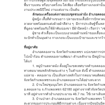
พื้นราบแทน หรือบางครั้งจะใส่เพียง เสื้อหรือกางเกงเท่านั
งานประเพณีปีใหม่ งานแต่งงาน เป็นต้น
ลักษณะเครื่องแต่งกายแบบชุดชนเผ่าม้ง อำเภอคลอ
ผู้หญิง เสื้อสีดำแขนยาว ปลายแขนเสื้อมีการปักลวดลาย
ลวดลายพร้อมตกแต่งด้วยผ้าสีต่าง ๆ มีการประดิษฐ์ขึ้นหลา
ที่ฉูดฉาดพร้อมกับใช้ผ้าพันน่องขา มีผ้าปิดหน้า เรียกว่า 
ผู้ชาย ตัวเสื้อจะเป็นแบบเอวลอยด้านหน้าของเสื้อจะผ่ากลา
จะปักทำเป็นมุมต่าง กางเกงจะเป็นแบบเป้ายานและขากว้
ที่อยู่อาศัย
อำเภอคลองลาน จังหวัดกำแพงเพชร แบ่งเขตการปกครอ
โป่งน้ำร้อน ตำบลคลองลานพัฒนา ตำบลสักงาม มีหมู่บ้านทั้งห
ได้แก่
1. หมู่บ้านตลาดม้ง ตั้งอยู่ในเขตเทศบาลตําบลคลองล
ทางคมนาคมหลักลักษณะต่าง ๆ ในตำบล ดังนี้ ตำบลคลอง
แม่ลาย - คลองลาน เป็นเส้นทางหลักในการคมนาคมติดต่อ
จังหวัดกำแพงเพชรและอำเภอคลองลานได้อย่างสะดวก
2. บ้านใหม่ชุมนุมไทร อําเภอคลองลาน จังหวัดกำแพง
อ.คลองลาน จ.กำแพงเพชร 62180 อยู่ห่างจากตัวจังหวัดปร
นาที อยู่ห่างจากตัวอำเภอประมาณ 46.7 กม. ใช้เวลาเดิน
3. บ้านป่าคา อําเภอคลองลาน จังหวัดกำแพงเพชร โดยจา
สะดวกของการประกอบพิธีกรรมต่างๆ เนื่องจากปัจจุบันมี