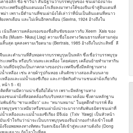
อลิก ชื่อ ซาวิน่า สันนิฐานว่าบรรพบุรุษของ ชนเผ่าม้งน่าจะ
ะเทศจีนสู่ดินแดนมองโกเลียลงมาทางใต้ของจีนเข้าสู่ดินแดนที่
่า เพราะมีตำนานที่ชนเผ่าม้งได้เล่าว่าที่นั่นเป็นดินแดนที่หนาว
ียงหกเดือน และไม่เห็นอีกหกเดือน (Savina, 1924 อ้างถึงใน
น้นถึงความคล้องจองของชื่อสินชัยของลาวกับ Xeem Xais ของ
กเลีย (Muam- Nkauj Liag) ความเชื่อโยงทางวัฒนธรรมทั้งสามกลุ่ม
ิ้นสุด ยุคสงครามเวียดนาม (Bertrais, 1985 อ้างถึงในประสิทธิ์ ลี
ละตำนานที่สืบทอดจากบรรพบุรุษเป็นหลัก ซึ่งเชื่อว่าบรรพบุรุษ
ะเทศจีน หรือบริเวณทะเลเหลือง โดยค่อยๆ เคลื่อนย้ายทำมาหากิน
บริเวณที่ปัจจุบันเป็นภาคกลางของประเทศจีนซึ่งมีหลักฐานทาง
่น้ำเหลือง เช่น ลายผ้ารูปก้นหอย เส้นตักขวางสองเส้นบนลาย
ำเหลืองและแม่น้ำแยงซีเกียง และภาษิตกับตำนานชนเผ่าม้งเกี่ยวกับ
 หน้า 5 - 6)
ดที่สามมีความน่าเชื่อถือได้มาก เพราะมีหลักฐานทาง
นของชนเผ่าม้งที่สอดคล้องกับบริบทสภาพแวดล้อม ซึ่งตามหลักฐาน
ัมพันธ์กับ “ซานเหมียว” และ “หนานหมาน” ในยุคดึกดำบรรพ์ คือ
รรพบุรุษชาวเหมียวหรือชนเผ่าม้งน่าจะมาจากสัมพันธมิตรชนเผ่าที่
่ม แม่น้ำเหลืองและแม่น้ำแยงซีเกียง มีจีเย่อ (Txiv Yawg) เป็นหัวหน้า
ัจจุบันเข้าใจกันว่าน่าจะเป็นบรรพบุรุษของจีนนำกองกำลังเข้าโจมตี
ม้งจึงอพยพลงทางทิศตะวันตกเฉียงใต้เข้าสู่ทะเลสาบต้งถิง (Dong
ณฑลเสฉวน กุ้ยโจวในที่สุด