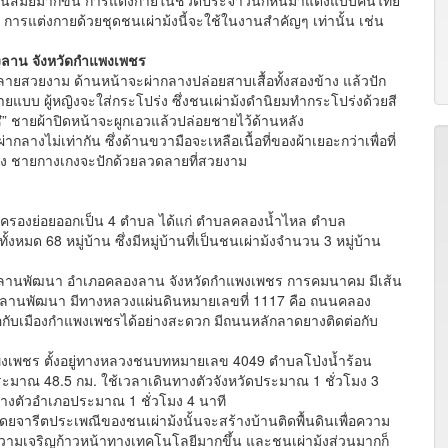
้น การแต่งกายด้วยชุดชนเผ่าม้งนี้จะใช้ในงานสำคัญๆ เท่านั้น เช่น
งลาน จังหวัดกำแพงเพชร
สวยงาม ด้านหน้าจะผ่ากลางปล่อยสาบเสื้อทั้งสองข้าง แล้วปัก
ยแบบ ผู้หญิงจะใส่กระโปร่ง ซึ่งชนเผ่าม้งดำนิยมทำกระโปร่งด้วยสี
“เซ๋” ชายผ้าปิดหน้าจะผูกเอวแล้วปล่อยชายไว้ด้านหลัง
งไม่เท่ากัน ซึ่งด้านขวามือจะเหลือเนื้อที่ของผ้าเยอะกว่าเพื่อที่
าง ชายกางเกงจะปักด้วยลวดลายที่สวยงาม
งย่อยออกเป็น 4 ตำบล ได้แก่ ตำบลคลองน้ำไหล ตำบล
มด 68 หมู่บ้าน ซึ่งมีหมู่บ้านที่เป็นชนเผ่าม้งจำนวน 3 หมู่บ้าน
านพัฒนา อําเภอคลองลาน จังหวัดกําแพงเพชร การคมนาคม มีเส้น
ลานพัฒนา มีทางหลวงแผ่นดินหมายเลขที่ 1117 คือ ถนนคลอง
กับเมืองกำแพงเพชรได้อย่างสะดวก มีถนนหลักลาดยางติดต่อกับ
เพชร ตั้งอยู่ทางหลวงชนบทหมายเลข 4049 ตำบลโป่งน้ำร้อน
ะมาณ 48.5 กม. ใช้เวลาเดินทางตัวจังหวัดประมาณ 1 ชั่วโมง 3
ทางตัวอำเภอประมาณ 1 ชั่วโมง 4 นาที
รีตประเพณีของชนเผ่าม้งนั้นจะสร้างบ้านติดพื้นดินเพื่อความ
ความเจริญก้าวหน้าทางเทคโนโลยีมากขึ้น และชนเผ่าม้งส่วนมากก็