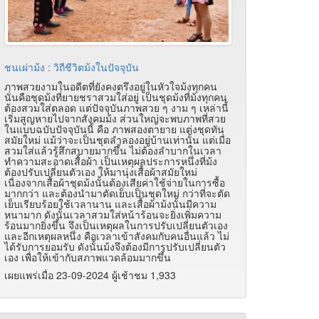
ชนเผ่าม้ง : วิถีชีวิตม้งในปัจจุบัน
ภาพสวยงามในอดีตที่ยังคงตรึงอยู่ในหัวใจม้งทุกคน
นั่นคือชุดม้งที่ยายชราสวมใส่อยู่ เป็นชุดม้งที่ม้งทุกคน
ต้องสวมใส่ตลอด แต่ปัจจุบันภาพสวย ๆ งาม ๆ เหล่านี้
เริ่มสูญหายไปจากสังคมม้ง ส่วนใหญ่จะพบภาพที่สวย
ในแบบฉบับปัจจุบันนี้ คือ ภาพสองตายาย แต่งชุดทัน
สมัยใหม่ แม้ว่าจะเป็นชุดลำลองอยู่บ้านเท่านั้น แต่เมื่อ
สวมใส่แล้วรู้สึกสบายมากขึ้น ไม่ต้องลำบากในเวลา
ทำความสะอาดเสื้อผ้า เป็นเหตุผลประการหนึ่งที่ม้ง
ต้องปรับเปลี่ยนตัวเอง ให้มานุ่งเสื้อผ้าสมัยใหม่
เนื่องจากเสื้อผ้าชุดม้งนั้นต้องเสียค่าใช้จ่ายในการซื้อ
มากกว่า และต้องนำมาตัดเย็บเป็นชุดใหม่ กว่าที่จะตัด
เย็บเรียบร้อยใช้เวลานาน และเสื้อผ้าม้งนั้นมีความ
หนามาก ดังนั้นเวลาสวมใส่หน้าร้อนจะยิ่งเพิ่มความ
ร้อนมากยิ่งขึ้น จึงเป็นเหตุผลในการปรับเปลี่ยนตัวเอง
และอีกเหตุผลหนึ่ง คือเวลาเข้าสังคมกับคนอื่นแล้ว ไม่
ได้รับการยอมรับ ดังนั้นม้งจึงต้องมีการปรับเปลี่ยนตัว
เอง เพื่อให้เข้ากับสภาพแวดล้อมมากขึ้น
เผยแพร่เมื่อ 23-09-2024 ผู้เช้าชม 1,933