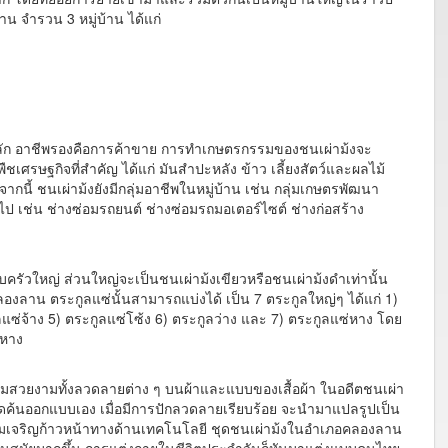
าน จำรวน 3 หมู่บ้าน ได้แก่
อาชีพรองคือการค้าขาย การทำเกษตรกรรมของชนเผ่าม้งจะ
ืชเศรษฐกิจที่สำคัญ ได้แก่ มันสำปะหลัง ข้าว เลี้ยงสัตว์และผลไม้
กนี้ ชนเผ่าม้งยังมีกลุ่มอาชีพในหมู่บ้าน เช่น กลุ่มเกษตรพัฒนา
วไป เช่น ช่างซ่อมรถยนต์ ช่างซ่อมรถมอเตอร์ไซต์ ช่างก่อสร้าง
วใหญ่ ส่วนใหญ่จะเป็นชนเผ่าม้งเขียวหรือชนเผ่าม้งดำเท่านั้น
องลาน ตระกูลแซ่นั้นสามารถแบ่งได้ เป็น 7 ตระกูลใหญ่ๆ ได้แก่ 1)
ลแซ่จ้าง 5) ตระกูลแซ่โซ้ง 6) ตระกูลว่าง และ 7) ตระกูลแซ่หาง โดย
่หาง
สวยงามทั้งลวดลายต่าง ๆ บนผ้าและแบบของเสื้อผ้า ในอดีตชนเผ่า
งคิดค้นออกแบบเอง เมื่อมีการปักลวดลายเรียบร้อย จะนำมาแปลรูปเป็น
ับความเจริญก้าวหน้าทางด้านเทคโนโลยี ชุดชนเผ่าม้งในอำเภอคลองลาน
ี่ทันสมัยมากขึ้น การแต่งกายในชีวิตประจำวันก็หันมาแต่งแบบคนไทย