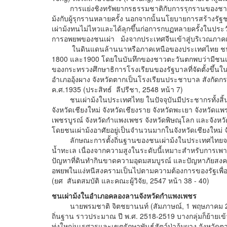
การแย่งชิงทรัพยากรธรรมชาติกับการรุกรานของชาวมอ
ม้งกับผู้รุกรานหลายครั้ง นอกจากนั้นนโยบายการสร้างรั
เผ่าม้งทนไม่ไหวและได้ลุกขึ้นก่อการกบฏหลายครั้งในประว
การอพยพของชนเผ่า ม้งจากประเทศจีนเข้าสู่บริเวณภาค
ในดินแดนล้านนาหรือภาคเหนือของประเทศไทย ชนเผ่าม้ง
1800 และ1900 โดยในบันทึกของชาวตะวันตกพบว่ามีชนเผ่าม
ของกระทรวงศึกษาธิการโรงเรียนของรัฐบาลที่จัดตั้งขึ้นใน
อำเภออุ้งผาง จังหวัดตากเป็นโรงเรียนประชาบาล สังกัดกรม
ค.ศ.1935 (ประสิทธ์ ลีปรีชา, 2548 หน้า 7)
ชนเผ่าม้งในประเทศไทย ในปัจจุบันมีประชากรทั้งสิ้น 
จังหวัดเชียงใหม่ จังหวัดเชียงราย จังหวัดพะเยา จังหวัดแพ
เพชรบูรณ์ จังหวัดกำแพงเพชร จังหวัดพิษณุโลก และจังหวัด
โดยชนเผ่าม้งอาศัยอยู่เป็นจำนวนมากในจังหวัดเชียงใหม่ จ
ลักษณะการตั้งถิ่นฐานของชนเผ่าม้งในประเทศไทยจะนิย
น้ำทะเล เนื่องจากความสูงในระดับนี้เหมาะสำหรับการเพาะปล
ปัญหาที่ดินทำกินขาดความอุดมสมบูรณ์ และปัญหาภัยสงค
อพยพในแง่หนีสงครามเป็นไปตามความต้องการของรัฐเพื
(ยศ สันตสมบัติ และคณะผู้วิจัย, 2547 หน้า 38 - 40)
ชนเผ่าม้งในอำเภอคลองลานจังหวัดกำแพงเพชร
นายพรมชาติ จิตชยานนท์ (สัมภาษณ์, 1 พฤษภาคม 2561
ถิ่นฐาน ราวประมาณ ปี พ.ศ. 2518-2519 บางกลุ่มก็ย้ายเข้
ทุ่งใหญ่นเรศวรและเขตรักษาพันธุ์สัตว์ป่าอุ้มผาง จังหว