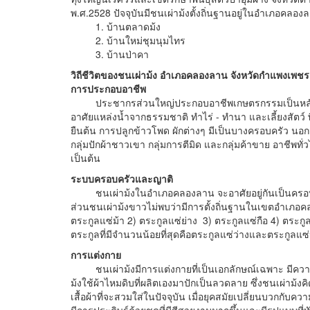
พ.ศ.2528 ปัจจุบันมีชนเผ่าม้งตั้งถิ่นฐานอยู่ในอำเภอคลองล
1. บ้านตลาดม้ง
2. บ้านใหม่ชุมนุมไทร
3. บ้านป่าคา
วิถีชีวิตของชนเผ่าม้ง อำเภอคลองลาน จังหวัดกำแพงเพชร
การประกอบอาชีพ
ประชากรส่วนใหญ่ประกอบอาชีพเกษตรกรรมเป็นหลัก 
อาศัยแหล่งน้ำจากธรรมชาติ ทำไร่ - ทำนา และเลี้ยงสัตว์ พ
ยืนต้น การปลูกข้าวโพด ผักต่างๆ มีเป็นบางครอบครัว นอกจา
กลุ่มปักผ้าชาวเขา กลุ่มการตีมิด และกลุ่มค้าขาย อาชีพทั่
เป็นต้น
ระบบครอบครัวและญาติ
ชนเผ่าม้งในอำเภอคลองลาน จะอาศัยอยู่กันเป็นครอบครั
ส่วนชนเผ่าม้งขาวไม่พบว่ามีการตั้งถิ่นฐานในเขตอำเภอคล
ตระกูลแซ่ม้า 2) ตระกูลแซ่ย่าง 3) ตระกูลแซ่กือ 4) ตระกู
ตระกูลที่มีจำนวนน้อยที่สุดคือตระกูลแซ่ว่างและตระกูลแซ
การแต่งกาย
ชนเผ่าม้งมีการแต่งกายที่เป็นเอกลักษณ์เฉพาะ มีความ
ม้งใช้ผ้าไหมดิบที่ผลิตเองมาปักเป็นลวดลาย ซึ่งชนเผ่าม้
เสื้อผ้าที่จะสวมใส่ในปัจจุบัน เมื่อยุคสมัยเปลี่ยนบวกก
มีการประดิษฐ์ด้วยชุดที่มีสีสวยงามมากขึ้นและมีรูปแบบท