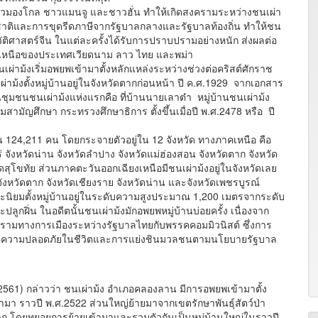
งโกล ชาวแมนจู และชาวฮั่น ทำให้เกิดสงครามระหว่างชนเผ่า
ฐชาติและการขุดรีดภาษีจากรัฐบาลกลางและรัฐบาลท้องถิ่น ทำให้ชน
ัติศาสตร์จีน ในแต่ละครั้งได้รับการปราบปรามอย่างหนัก ส่งผลต่อ
เหนือของประเทศเวียดนาม ลาว ไทย และพม่า
เริ่มอพยพเข้ามาตั้งหลักแหล่งระหว่างช่วงต่อคริสต์ศักราช
้งตั้งหมู่บ้านอยู่ในจังหวัดตากก่อนหน้า ปี ค.ศ.1929 จากเอกสาร
ชุมชนชนเผ่าม้งแห่งแรกคือ ที่บ้านนายเลาต๋า หมู่บ้านชนเผ่าม้ง
สามัญศึกษา กระทรวงศึกษาธิการ ตั้งขึ้นเมื่อปี พ.ศ.2478 หรือ ปี
124,211 คน โดยกระจายตัวอยู่ใน 12 จังหวัด ทางภาคเหนือ คือ
ร่ จังหวัดน่าน จังหวัดลำปาง จังหวัดแม่ฮ่องสอน จังหวัดตาก จังหวัด
สุโขทัย ส่วนภาคตะวันออกเฉียงเหนือมีชนเผ่าม้งอยู่ในจังหวัดเลย
ังหวัดตาก จังหวัดเชียงราย จังหวัดน่าน และจังหวัดเพชรบูรณ์
มตั้งหมู่บ้านอยู่ในระดับความสูงประมาณ 1,200 เมตรจากระดับ
ูกฝิ่น ในอดีตนั้นชนเผ่าม้งมักอพยพหมู่บ้านบ่อยครั้ง เนื่องจาก
รามทางการเมืองระหว่างรัฐบาลไทยกับพรรคคอมมิวนิสต์ ซึ่งการ
่อความปลอดภัยในชีวิตและการแย่งชินมวลชนตามนโยบายรัฐบาล
) กล่าวว่า ชนเผ่าม้ง อำเภอคลองลาน มีการอพยพเข้ามาตั้ง
ามา ราวปี พ.ศ.2522 ส่วนใหญ่ย้ายมาจากเขตรักษาพันธุ์สัตว์ป่า
ัดตาก โดยทยอยการย้ายเข้ามาและรวมตัวกันเป็นหมู่บ้านใหญ่ในราวปี