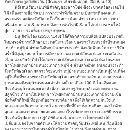
สิงหรือตระกูลผีเดียวกัน (ปัณณธร เธียรชัยพฤกษ์, 2559, น.40)
พิธีเสนเรือน เป็นพิธีสำคัญของลาวโซ่ง ซึ่งจะขาดหรือละเลยไม่
ได้ เนื่องจากเชื่อว่าเป็น การกระทำที่เพิ่มความเป็นสวัสดิมงคลแก่
ครอบครัว จะต้องจัดปีละครั้งเป็นอย่างน้อย คำว่า เสน แปลว่า เซ่น
หรือสังเวย เสนเรือน หมายถึงการเซ่นไหว้ผีเรือน ได้แก่ การเซ่นไหว้
ปู่ย่า ตายาย รวมทั้งบรรพบุรุษทุกคน
มนู สิงห์เรือง (2550, น.48) ได้ศึกษาความเปลี่ยนแปลงประเพณี
ไทยทรงดำ:กรณีศึกษาประเพณีเสนเรือนของชาวไทยทรงดำบ้านหนอง
เต่าดำ หมู่ที่ 4 ตำบลวังอิทก อำเภอบางระกำ จังหวัดพิษณุโลก การวิจัย
ครั้งนี้มีจุดมุ่งหมายในการศึกษาสภาพความเปลี่ยนแปลงประเพณีเสน
เรือน และปัจจัยที่ทำให้เกิดความเปลี่ยนแปลงประเพณีเสนเรือนของ
ชาวไทยทรงดำบ้านหนองเต่าดำ หมู่ที่ 4 ตำบลวังอิทก อำเภอบางระกำ
จังหวัดพิษณุโลก ผลการวิจัยพบว่า หมู่บ้านหนองเต่าดำเป็นหมู่บ้านที่ตั้ง
อยู่ในพื้นที่ชนบทของจังหวัดพิษณุโลก จากคำบอกเล่าและเอกสารหลัก
ฐานแสดงถึงหมู่บ้านหนองเต่าดำก่อตั้งมาเกือบ 100 ปี ในอดีตและ
ปัจจุบันหมู่บ้านหนองเต่าดำมีสภาพเศรษฐกิจแบบสังคมเกษตรกรรม
ปลูกข้าว ทำนาเป็นหลัก ชาวไทยทรงดำบ้านหนองเต่าดำมีความเชื่อ
ต่อสิ่งศักดิ์สิทธิ์ ที่อยู่เหนือธรรมชาติมาก เพื่อให้เกิดความมั่นใจแก่
ตนเองและเกิดความสบายใจ ความเชื่อที่มีมาตั้งแต่อดีตจะแฝงไปด้วย
คุณค่าและความหมายและจะออกมาในรูปแบบการประกอบพิธีกรรม
ปัจจุบันนี้รูปแบบการปฏิบัติพิธีเสนเรือนของชาวไทยทรงดำได้
เปลี่ยนแปลงไปจากอดีตและให้ความสำคัญกับประเพณีเสนเรือนน้อย
ลง เพราะว่าชาวไทยทรงดำในปัจจุบันไม่ทราบถึงคุณค่าและความ