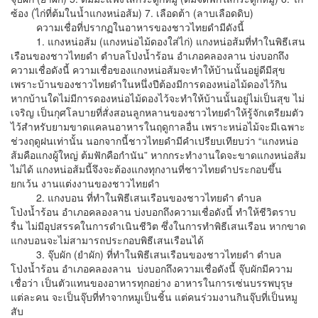
ซ้อง (ไก่ที่ต้มในน้ำแกงหน่อส้ม) 7. เลือดต้า (ลาบเลือดดิบ)
ความเชื่อที่ปรากฏในอาหารของชาวไทยดำมีดังนี้
1. แกงหน่อส้ม (แกงหน่อไม้ดองใส่ไก่) แกงหน่อส้มที่ทำในพิธีเสน
เรือนของชาวไทยดำ ตำบลโป่งน้ำร้อน อำเภอคลองลาน บ่งบอกถึง
ความเชื่อดังนี้ ความเชื่อของแกงหน่อส้มจะทำให้บ้านนั้นอยู่ดีมีสุข
เพราะบ้านของชาวไทยดำในหนึ่งปีต้องมีการดองหน่อไม้ดองไว้กิน
หากบ้านใดไม่มีการดองหน่อไม้ดองไว้จะทำให้บ้านนั้นอยู่ไม่เป็นสุข ไม่
เจริญ เป็นกุศโลบายที่สั่งสอนลูกหลานของชาวไทยดำให้รู้จักเตรียมตัว
ไว้สำหรับยามขาดแคลนอาหารในฤดูกาลอื่น เพราะหน่อไม้จะมีเฉพาะ
ช่วงฤดูฝนเท่านั้น นอกจากนี้ชาวไทยดำมีคำเปรียบเทียบว่า “แกงหน่อ
ส้มคือแกงผู้ใหญ่ ต้มฟักคือกำนัน” หากกระทำงานใดจะขาดแกงหน่อส้ม
ไม่ได้ แกงหน่อส้มนี้จึงจะต้องแกงทุกงานที่ชาวไทยดำประกอบขึ้น
ยกเว้น งานแต่งงานของชาวไทยดำ
2. แกงบอน ที่ทำในพิธีเสนเรือนของชาวไทยดำ ตำบล
โป่งน้ำร้อน อำเภอคลองลาน บ่งบอกถึงความเชื่อดังนี้ ทำให้ชีวิตราบ
รื่น ไม่มีอุปสรรคในการดำเนินชีวิต ซึ่งในการทำพิธีเสนเรือน หากขาด
แกงบอนจะไม่สามารถประกอบพิธีเสนเรือนได้
3. จุ๊บผัก (ยำผัก) ที่ทำในพิธีเสนเรือนของชาวไทยดำ ตำบล
โป่งน้ำร้อน อำเภอคลองลาน บ่งบอกถึงความเชื่อดังนี้ จุ๊บผักมีความ
เชื่อว่า เป็นตัวแทนของอาหารทุกอย่าง อาหารในการเซ่นบรรพบุรุษ
แต่ละคน จะเป็นจุ๊บที่ทำจากหมูเป็นชิ้น แต่คนร่วมงานกินจุ๊บที่เป็นหมู
สับ