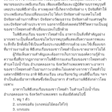
หมายของประเพณีเสนเรือน เพียงแต่ยึดถือและปฏิบัติตามบรรพบุรุษที่
เคยประกอบพิธีเท่านั้น สาเหตุเหล่านี้เกิดจากปัจจัยต่าง ๆ ปัจจัยที่ทำให้
ประเพณีเสนเรือนเปลี่ยนแปลงไป ได้แก่ ปัจจัยทางด้านเทคโนโลยี
ปัจจัยทางด้านการศึกษา ปัจจัยทางวัฒนธรรม ปัจจัยทางด้านเศรษฐกิจ
และปัจจัยทางด้านประชากร นอกจากนี้ยังส่งผลต่อวิถีชีวิตความเป็นอยู่
ของชาวไทยทรงดำที่เปลี่ยนแปลงไปอีกด้วย
ในพิธีเสนเรือน ของชาวไทยดำนั้น อาหารเป็นสิ่งที่สำคัญอย่าง
มากเพราะเป็นทั้งเครื่องเซ่นไหว้บรรพบุรุษที่แสดงถึงความเคารพและ
ระลึกถึง อีกทั้งยังใช้เป็นเครื่องประกอบพิธีกรรมด้วย และใช้เลี้ยงแขก
ที่มาร่วมงานด้วย พิธีเสนเรือนของชาวไทยดำนั้นจะขาดอาหารไม่ได้
ผู้วิจัยเห็นความสำคัญและต้องการเก็บรวบรวมองค์ความรู้ด้าน
ความเชื่อที่ปรากฏจากอาหารในพิธีกรรมเสนเรือนของชาวไทยทรงดำ
ตำบลโป่งน้ำร้อน อำเภอคลองลาน จังหวัดกำแพงเพชรเพราะอาหาร
ของชาวไทยทรงดำในยามภาวะปกติจะไม่แตกต่างจากชาวไทยทั่วไป
แต่หากมีพิธีกรรม อาทิ พิธีเสนเรือน เสนเรียกขวัญ เสนผีขึ้นเรือน ฯลฯ
จำเป็นต้องมีอาหารพิเศษซึ่งจัดเป็นอาหาร สำหรับงานพิธีดังกล่าวโดย
เฉพาะ
อาหารในพิธีเสนเรือนของชาวไทยดำ ในตำบลโป่งน้ำร้อน
อำเภอคลองลาน จังหวัดกำแพงเพชร จะต้องมีดังต่อไปนี้
1. หมู 1 ตัว
2. แกงหน่อส้ม (แกงหน่อไม้ดองใส่ไก่)
3. แกงบอน