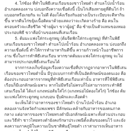
4. ไก่ซ้อง ที่ทำในพิธีเสนเรือนของชาวไทยดำ ตำบลโป่งน้ำร้อน
อำเภอคลองลาน บ่งบอกถึงความเชื่อดังนี้ เป็นไก่เสียงทายดูที่ตีนไก่ ถ้า
แบออกหรือเกยกัน จะไม่ดี ต้องโค้งเรียงกันอย่างเป็นระเบียบจะดีหากิน
ขึ้น หากตีนไก่ขยุ้มเนื้อติดมาด้วยแสดงว่าจะเกิดลางร้าย คือ คนใน
ครอบครัวจะเสียชีวิต “ซ้ายผู้มา ขวาผู้อยู่” คือ ซ้ายเป็นตัวแทนของหมอ
ประกอบพิธี ขวาคือบ้านของคนที่เสนเรือน
5. ต้มมะแฟงใส่กระดูกหมู (ต้มจืดฟักใส่กระดูกหมู) ที่ทำในพิธี
เสนเรือนของชาวไทยดำ ตำบลโป่งน้ำร้อน อำเภอคลองลาน บ่งบอกถึง
ความเชื่อดังนี้ ทำให้การทำมาหากินดีขึ้น ความก้าวหน้าในอาชีพการ
งาน ซึ่งในการทำพิธีเสนเรือน หากขาดต้มมะแฟงใส่กระดูกหมู จะไม่
สามารถประกอบพิธีเสนเรือนได้
จากการลงเก็บข้อมูลเรื่องความเชื่อที่ปรากฏจากอาหารในพิธีเสน
เรือนของชาวไทยดำนั้น มีรูปแบบการทำที่เป็นอัตลักษณ์ของตนเอง คือ
ต้องประกอบอาหารจากหมูที่ทำพิธีเสนเรือนเท่านั้น อาหารที่ใช้พิธีเสน
เรือนก็มีเอกลักษณ์เฉพาะ หากไม่มีหรือไม่ครบก็ไม่สามารถกระทำพิธี
เสนเรือนได้ ได้แก่ แกงหน่อส้มใส่ไก่ (แกงหน่อไม้ดองใส่ไก่) ไก่ซ้อง ต้ม
มะแฟงใส่กระดูกหมู แกงบอน จุ๊บผักและเลือดต้า
จะเห็นได้ว่าอาหารของชาวไทยดำ บ้านโป่งน้ำร้อน อำเภอ
คลองลานจังหวัดกำแพงเพชร มีลักษณะคล้ายกับอาหารของคนภาค
กลาง แต่อาหารของชาวไทยทรงดำมีเอกลักษณ์เฉพาะทั้งส่วนประกอบ
และวิธีทำ ชาวไทยทรงดำยังคงรักษาประเพณีดั้งเดิมของตนไว้ และยัง
คงความภาคภูมิในความเป็นชาติพันธุ์ไทยดำ เราสามารถเห็นอาหาร