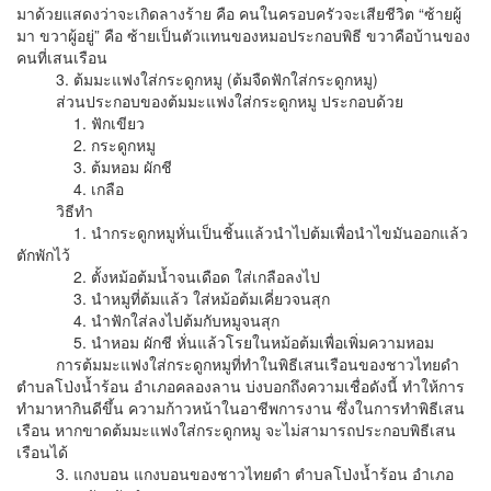
มาด้วยแสดงว่าจะเกิดลางร้าย คือ คนในครอบครัวจะเสียชีวิต “ซ้ายผู้
มา ขวาผู้อยู่” คือ ซ้ายเป็นตัวแทนของหมอประกอบพิธี ขวาคือบ้านของ
คนที่เสนเรือน
3. ต้มมะแฟงใส่กระดูกหมู (ต้มจืดฟักใส่กระดูกหมู)
ส่วนประกอบของต้มมะแฟงใส่กระดูกหมู ประกอบด้วย
1. ฟักเขียว
2. กระดูกหมู
3. ต้มหอม ผักชี
4. เกลือ
วิธีทำ
1. นำกระดูกหมูหั่นเป็นชิ้นแล้วนำไปต้มเพื่อนำไขมันออกแล้ว
ตักพักไว้
2. ตั้งหม้อต้มน้ำจนเดือด ใส่เกลือลงไป
3. นำหมูที่ต้มแล้ว ใส่หม้อต้มเคี่ยวจนสุก
4. นำฟักใส่ลงไปต้มกับหมูจนสุก
5. นำหอม ผักชี หั่นแล้วโรยในหม้อต้มเพื่อเพิ่มความหอม
การต้มมะแฟงใส่กระดูกหมูที่ทำในพิธีเสนเรือนของชาวไทยดำ
ตำบลโป่งน้ำร้อน อำเภอคลองลาน บ่งบอกถึงความเชื่อดังนี้ ทำให้การ
ทำมาหากินดีขึ้น ความก้าวหน้าในอาชีพการงาน ซึ่งในการทำพิธีเสน
เรือน หากขาดต้มมะแฟงใส่กระดูกหมู จะไม่สามารถประกอบพิธีเสน
เรือนได้
3. แกงบอน แกงบอนของชาวไทยดำ ตำบลโป่งน้ำร้อน อำเภอ