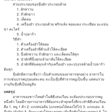
ส่วนประกอบของจุ๊บผัก ประกอบด้วย
1. ผักหวาน
2. ถั่วฝักยาว
3. เห็ดลม
4. เครื่องยำ ประกอบด้วย พริกแห้ง หอมแดง กระเทียม มะแข่น
ข่า ตะไคร้
5. น้ำปลาร้า
วิธีทำ
1. คั่วเครื่องยำให้หอม
2. ตำเครื่องยำที่คั่วแล้วให้ละเอียด
3. นึ่งผักหวาน ถั่วฝักยาว และเห็ดลมให้สุก
4. นำผักที่นึ่งสุกแล้วมาหั่นให้ละเอียด
5. นำผักที่หั่นคลุกเล้ากับเครื่องยำ และปรุงรสด้วยน้ำปลาร้า
ต้มสุก
จุ๊บผักมีความเชื่อว่า เป็นตัวแทนของอาหารทุกอย่าง อาหารใน
การเซ่นบรรพบุรุษแต่ละคน จะเป็นจุ๊บที่ทำจากหมูเป็นชิ้น แต่คนร่วม
งานกินจุ๊บที่เป็นหมูสับ
บทสรุป
อาหารของชาวไทยดำในพิธีเสนเรือน จะต้องประกอบจากหมู
หนึ่งตัว โดยมีรายการอาหารที่ต้องกระทำทุกครั้งที่กระทำพิธีเสนเรือน
คือ 1. หมู 1 ตัว 2. แกงหน่อส้ม (แกงหน่อไม้ดองใส่ไก่) 3. แกงบอน 4.
จุ๊บผัก (ยำผัก) 5. ต้มมะแฟงใส่กระดูกหมู (ต้มจืดฟักใส่กระดูกหมู) 6. ไก่