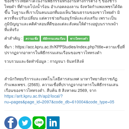
ของชาวไทยดำได้ในงานพิธีกรรมหรืองานทางการต่าง ๆ ของชาว
ไทยดำ ที่ตำบลโป่งน้ำร้อน อำเภอคลองลาน จังหวัดกำแพงเพชรได้จัด
ขึ้น ในฐานะที่เราเป็นคนนอกที่มองเห็นวัฒนธรรมของชาวไทยดำ มิ
ควรที่จะปรับเปลี่ยน แต่ควรช่วยกันอนุรักษ์และส่งเสริม เพราะเป็น
ภูมิปัญญาและคติคำสอนที่ดีของแต่ละสังคมให้ดำรงอยู่บนรากเหง้า
ที่แท้จริง
คำสำคัญ :
ความเชื่อ
พิธีกรรมเสนเรือน
ชาวไททรงดำ
ที่มา : https://acc.kpru.ac.th/KPPStudies/index.php?title=ความเชื่อที่
ปรากฏจากอาหารในพิธีกรรมเสนเรือนของชาวไททรงดำ
รวบรวมและจัดทำข้อมูล : กาญจนา จันทร์สิงห์
สำนักวิทยบริการและเทคโนโลยีสารสนเทศ มาหาวิทยาลัยราชภัฏ
กำแพงเพชร. (2565). ความเชื่อที่ปรากฏจากอาหารในพิธีกรรมเสน
เรือนของชาวไททรงดำ. สืบค้น 8 สิงหาคม 2569, จาก
https://arit.kpru.ac.th/ap2/local/?
nu=pages&page_id=2097&code_db=610004&code_type=05