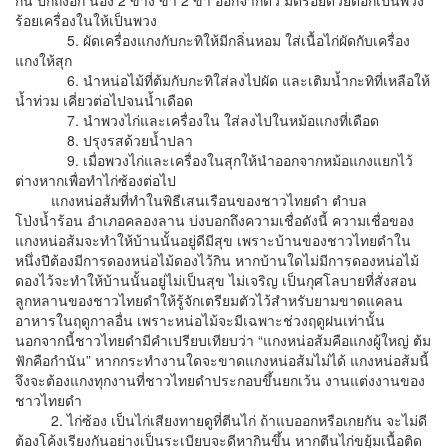
กัน ปีกถึงอก น่อง 2 ข้าง ขา 2 ขา ออกจากตัว มัดร้อยด้วยตอกเป็นพวง
ร้อยเครื่องในให้เป็นพวง
5. ผัดเครื่องแกงกับกะทิให้มีกลิ่นหอม ใส่เนื้อไก่ผัดกับเครื่อง
แกงให้สุก
6. นำหน่อไม้ที่ต้มกับกะทิใส่ลงไปผัด และเติมน้ำกะทิที่เหลือให้
น้ำท่วม เคี่ยวต่อไปจนน้ำเดือด
7. นำพวงไก่และเครื่องใน ใส่ลงไปในหม้อแกงที่เดือด
8. ปรุงรสด้วยน้ำปลา
9. เมื่อพวงไก่และเครื่องในสุกให้นำออกจากหม้อแกงแยกไว้
ต่างหากเพื่อทำไก่ซ้องต่อไป
แกงหน่อส้มที่ทำในพิธีเสนเรือนของชาวไทยดำ ตำบล
โป่งน้ำร้อน อำเภอคลองลาน บ่งบอกถึงความเชื่อดังนี้ ความเชื่อของ
แกงหน่อส้มจะทำให้บ้านนั้นอยู่ดีมีสุข เพราะบ้านของชาวไทยดำใน
หนึ่งปีต้องมีการดองหน่อไม้ดองไว้กิน หากบ้านใดไม่มีการดองหน่อไม้
ดองไว้จะทำให้บ้านนั้นอยู่ไม่เป็นสุข ไม่เจริญ เป็นกุศโลบายที่สั่งสอน
ลูกหลานของชาวไทยดำให้รู้จักเตรียมตัวไว้สำหรับยามขาดแคลน
อาหารในฤดูกาลอื่น เพราะหน่อไม้จะมีเฉพาะช่วงฤดูฝนเท่านั้น
นอกจากนี้ชาวไทยดำมีคำเปรียบเทียบว่า “แกงหน่อส้มคือแกงผู้ใหญ่ ต้ม
ฟักคือกำนัน” หากกระทำงานใดจะขาดแกงหน่อส้มไม่ได้ แกงหน่อส้มนี้
จึงจะต้องแกงทุกงานที่ชาวไทยดำประกอบขึ้นยกเว้น งานแต่งงานของ
ชาวไทยดำ
2. ไก่ซ้อง เป็นไก่เสียงทายดูที่ตีนไก่ ถ้าแบออกหรือเกยกัน จะไม่ดี
ต้องโค้งเรียงกันอย่างเป็นระเบียบจะดีหากินขึ้น หากตีนไก่ขยุ้มเนื้อติด