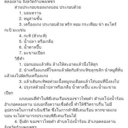
คลองลาน จังหวัดกำแพงเพชร
ส่วนประกอบของแกงบอน ประกอบด้วย
1. บอนหวาน
2. หมูสามชั้น
3. เครื่องแกง ประกอบด้วย พริก หอม กระเทียม ข่า ตะไคร้
กะปิ มะแข่น
4. กะทิ (หัวกะทิ)
5. น้ำปลา หรือเกลือ
6. น้ำตาลปี๊บ
7. มะขามเปียก
วิธีทำ
1. ปอกบอนแล้วหั่น ล้างให้สะอาดแล้วนึ่งให้สุก
2. นำเครื่องแกงที่โขลกแล้วผัดกับหัวกะทิขลุกขลิก นำหมูที่หั่น
แล้วลงไปผัดกับเครื่องแกง
3. แล้วเติมกะทิพอท่วมเนื้อหมูจนเดือดแล้วใส่บอนที่นึ่งลงไป
4. ปรุงรสด้วยน้ำปลาหรือเกลือ น้ำตาลปี๊บ และน้ำมะขาม
เปียก
แกงบอนที่ทำในพิธีเสนเรือนของชาวไทยดำ ตำบลโป่งน้ำร้อน
อำเภอคลองลาน บ่งบอกถึงความเชื่อดังนี้ ทำให้ชีวิตราบรื่น ไม่มี
อุปสรรคในการดำเนินชีวิต ซึ่งในการทำพิธีเสนเรือน หากขาดแกง
บอน จะไม่สามารถประกอบพิธีเสนเรือนได้
4. จุ๊บผัก ของชาวไทยดำ ตำบลโป่งน้ำร้อน อำเภอคลองลาน
จังหวัดกำแพงเพชร