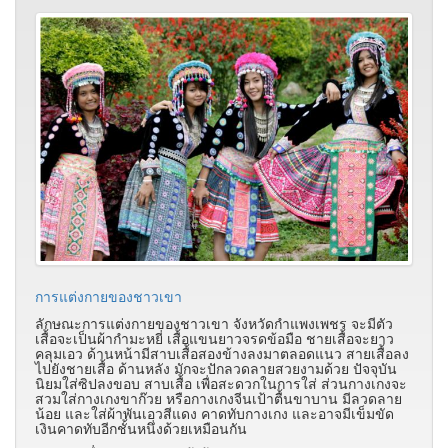
การแต่งกายของชาวเขา
ลักษณะการแต่งกายของชาวเขา จังหวัดกำแพงเพชร จะมีตัว
เสื้อจะเป็นผ้ากำมะหยี่ เสื้อแขนยาวจรดข้อมือ ชายเสื้อจะยาว
คลุมเอว ด้านหน้ามีสาบเสื้อสองข้างลงมาตลอดแนว สายเสื้อลง
ไปยังชายเสื้อ ด้านหลัง มักจะปักลวดลายสวยงามด้วย ปัจจุบัน
นิยมใส่ซิปลงขอบ สาบเสื้อ เพื่อสะดวกในการใส่ ส่วนกางเกงจะ
สวมใส่กางเกงขาก๊วย หรือกางเกงจีนเป้าตื้นขาบาน มีลวดลาย
น้อย และใส่ผ้าพันเอวสีแดง คาดทับกางเกง และอาจมีเข็มขัด
เงินคาดทับอีกชั้นหนึ่งด้วยเหมือนกัน