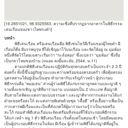
[16.2851021, 98.9325563, ความเชื่อที่ปรากฏจากอาหารในพิธีกรรม
เสนเรือนของชาวไททรงดำ]
บทนำ
พิธีเสนเรือน หรือเสนเรือนคือ พิธีเซ่นไหว้ผีเรือนของผู้ไทยดำ ผี
เรือนก็คือ ผีบรรพบุรุษ ที่ได้เชิญมาไว้บนเรือน และจัดให้อยู่ ณ มุมห้อง
หนึ่งที่จัดไว้โดยเฉพาะเรียกว่า “กะล้อห่อง” ซึ่งแปลว่า “มุมห้อง” ซึ่งถือ
เป็นกลาโหมของบ้าน (ถนอม คงยิ้มละมัย, 2544, น.11)
ตามปกติพิธีเสนเรือนจะปฏิบัติกันทุกครอบครัวเป็นประจำ 2-3 ปี
ต่อครั้ง ทั้งนี้ขึ้นอยู่กับฐานะและความพร้อมของครอบครัว เพื่อคุ้มครอง
บุตรหลานให้อยู่เย็นเป็นสุข ทำมาหากินเจริญก้าวหน้า ผู้ประกอบ
พิธีกรรมคือ “หมอเสน” ส่วนผู้ร่วมพิธีได้แก่บรรดาลูกหลานและญาติ ๆ
รวมทั้งแขกเชิญ ญาติที่มาร่วมงาน แบ่งออกเป็น 2 ประเภท คือญาติ
สืบสายโลหิตจะแต่งกายแบบธรรมดา และญาติจากการแต่งงานได้แก่
ฝ่ายเขยหรือสะใภ้ จะแต่งกายพิเศษด้วยชุด “เสื้อฮี” หรือเสื้อยาวเพื่อเป็น
การเคารพผีเรือนและเป็นที่สังเกตให้ผู้มาร่วมงานรู้ว่าเป็นเขยหรือ
สะใภ้ ก่อนทำพิธีเสนเรือนจะจัดเตรียมสิ่งของที่ใช้ประกอบพิธีกรรม
ได้แก่ เหล้า หมู 1 ตัว พิธีเสนเรือน เริ่มตั้งแต่ในตอนเช้า โดยมีหมอเสน
เป็นผู้ประกอบพิธีกรรมในห้อง ผีเรือน ผู้เข้าร่วมพิธีได้แก่ญาติที่อยู่ใน