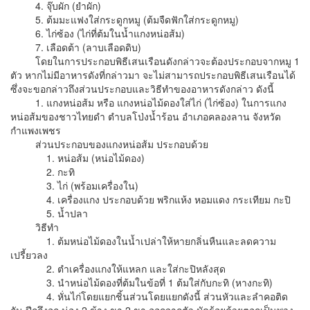
4. จุ๊บผัก (ยำผัก)
5. ต้มมะแฟงใส่กระดูกหมู (ต้มจืดฟักใส่กระดูกหมู)
6. ไก่ซ้อง (ไก่ที่ต้มในน้ำแกงหน่อส้ม)
7. เลือดต้า (ลาบเลือดดิบ)
โดยในการประกอบพิธีเสนเรือนดังกล่าวจะต้องประกอบจากหมู 1
ตัว หากไม่มีอาหารดังที่กล่าวมา จะไม่สามารถประกอบพิธีเสนเรือนได้
ซึ่งจะขอกล่าวถึงส่วนประกอบและวิธีทำของอาหารดังกล่าว ดังนี้
1. แกงหน่อส้ม หรือ แกงหน่อไม้ดองใส่ไก่ (ไก่ซ้อง) ในการแกง
หน่อส้มของชาวไทยดำ ตำบลโป่งน้ำร้อน อำเภอคลองลาน จังหวัด
กำแพงเพชร
ส่วนประกอบของแกงหน่อส้ม ประกอบด้วย
1. หน่อส้ม (หน่อไม้ดอง)
2. กะทิ
3. ไก่ (พร้อมเครื่องใน)
4. เครื่องแกง ประกอบด้วย พริกแห้ง หอมแดง กระเทียม กะปิ
5. น้ำปลา
วิธีทำ
1. ต้มหน่อไม้ดองในน้ำเปล่าให้หายกลิ่นหืนและลดความ
เปรี้ยวลง
2. ตำเครื่องแกงให้แหลก และใส่กะปิหลังสุด
3. นำหน่อไม้ดองที่ต้มในข้อที่ 1 ต้มใส่กับกะทิ (หางกะทิ)
4. หั่นไก่โดยแยกชิ้นส่วนโดยแยกดังนี้ ส่วนหัวและลำคอติด