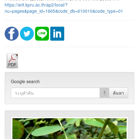
https://arit.kpru.ac.th/ap2/local/?
nu=pages&page_id=1665&code_db=610010&code_type=01
Google search