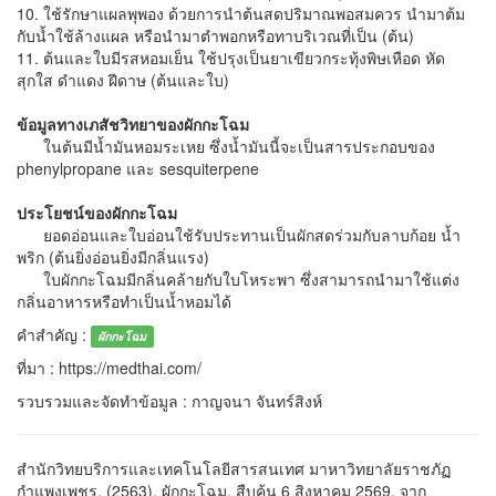
10. ใช้รักษาแผลพุพอง ด้วยการนำต้นสดปริมาณพอสมควร นำมาต้ม
กับน้ำใช้ล้างแผล หรือนำมาตำพอกหรือทาบริเวณที่เป็น (ต้น)
11. ต้นและใบมีรสหอมเย็น ใช้ปรุงเป็นยาเขียวกระทุ้งพิษเหือด หัด
สุกใส ดำแดง ฝีดาษ (ต้นและใบ)
ข้อมูลทางเภสัชวิทยาของผักกะโฉม
ในต้นมีน้ำมันหอมระเหย ซึ่งน้ำมันนี้จะเป็นสารประกอบของ
phenylpropane และ sesquiterpene
ประโยชน์ของผักกะโฉม
ยอดอ่อนและใบอ่อนใช้รับประทานเป็นผักสดร่วมกับลาบก้อย น้ำ
พริก (ต้นยิ่งอ่อนยิ่งมีกลิ่นแรง)
ใบผักกะโฉมมีกลิ่นคล้ายกับใบโหระพา ซึ่งสามารถนำมาใช้แต่ง
กลิ่นอาหารหรือทำเป็นน้ำหอมได้
คำสำคัญ :
ผักกะโฉม
ที่มา : https://medthai.com/
รวบรวมและจัดทำข้อมูล : กาญจนา จันทร์สิงห์
สำนักวิทยบริการและเทคโนโลยีสารสนเทศ มาหาวิทยาลัยราชภัฏ
กำแพงเพชร. (2563). ผักกะโฉม. สืบค้น 6 สิงหาคม 2569, จาก