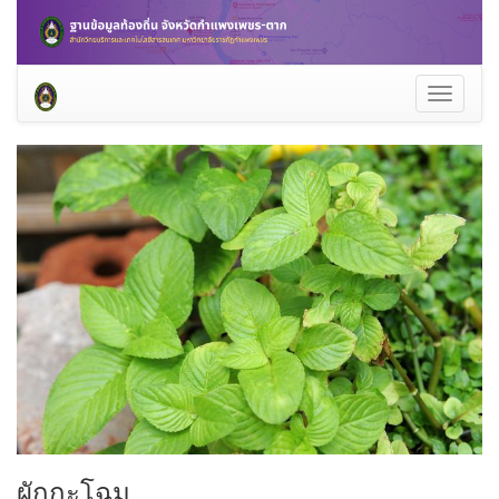
Toggle
navigati
ผักกะโฉม