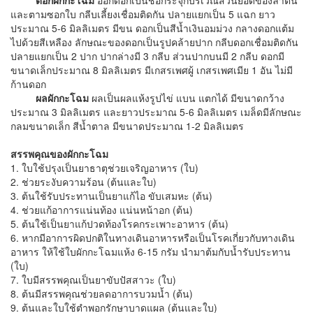
และตามซอกใบ กลีบเลี้ยงเชื่อมติดกัน ปลายแยกเป็น 5 แฉก ยาว
ประมาณ 5-6 มิลลิเมตร มีขน ดอกเป็นสีน้ำเงินอมม่วง กลางดอกแต้ม
ไปด้วยสีเหลือง ลักษณะของดอกเป็นรูปคล้ายปาก กลีบดอกเชื่อมติดกัน
ปลายแยกเป็น 2 ปาก ปากล่างมี 3 กลีบ ส่วนปากบนมี 2 กลีบ ดอกมี
ขนาดเล็กประมาณ 8 มิลลิเมตร มีเกสรเพศผู้ เกสรเพศเมีย 1 อัน ไม่มี
ก้านดอก
ผลผักกะโฉม
ผลเป็นผลแห้งรูปไข่ แบน แตกได้ มีขนาดกว้าง
ประมาณ 3 มิลลิเมตร และยาวประมาณ 5-6 มิลลิเมตร เมล็ดมีลักษณะ
กลมขนาดเล็ก สีน้ำตาล มีขนาดประมาณ 1-2 มิลลิเมตร
สรรพคุณของผักกะโฉม
1. ใบใช้ปรุงเป็นยาธาตุช่วยเจริญอาหาร (ใบ)
2. ช่วยระงับความร้อน (ต้นและใบ)
3. ต้นใช้รับประทานเป็นยาแก้ไอ ขับเสมหะ (ต้น)
4. ช่วยแก้อาการแน่นท้อง แน่นหน้าอก (ต้น)
5. ต้นใช้เป็นยาแก้ปวดท้องโรคกระเพาะอาหาร (ต้น)
6. หากมีอาการผิดปกติในทางเดินอาหารหรือเป็นโรคเกี่ยวกับทางเดิน
อาหาร ให้ใช้ใบผักกะโฉมแห้ง 6-15 กรัม นำมาต้มกับน้ำรับประทาน
(ใบ)
7. ใบมีสรรพคุณเป็นยาขับปัสสาวะ (ใบ)
8. ต้นมีสรรพคุณช่วยลดอาการบวมน้ำ (ต้น)
9. ต้นและใบใช้ตำพอกรักษาบาดแผล (ต้นและใบ)