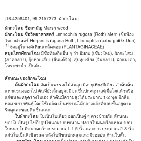
[16.4258401, 99.2157273, ผักกะโฉม]
ผักกะโฉม ชื่อสามัญ
Marsh weed
ผักกะโฉม ชื่อวิทยาศาสตร์
Limnophila rugosa (Roth) Merr. (ชื่อพ้อง
วิทยาศาสตร์ Herpestis rugosa Roth, Limnophila roxburghii G.Don)
[
1]
จัดอยู่ในวงศ์เทียนเกล็ดหอย (PLANTAGINACEAE)
สมุนไพรผักกะโฉม
มีชื่อท้องถิ่นอื่น ๆ ว่า อ้มกบ (เชียงใหม่), ผักกะโสม
(ภาคกลาง), จุ้ยห่วยเฮียง (จีนแต้จิ๋ว), สุ่ยหุยเซียง (จีนกลาง), ผักแมงดา,
โหระพาน้ำ เป็นต้น
ลักษณะของผักกะโฉม
ต้นผักกะโฉม
จัดเป็นพรรณไม้ล้มลุก มีอายุเพียงปีเดียว ลำต้นต้น
แตกแขนงออกไป ต้นที่ยังเล็กอยู่จะมีขนขึ้นปกคลุม แต่เมื่อโตแล้วหรือ
แก่ขนจะหลุดร่วงไปเอง ลำต้นมีความสูงได้ประมาณ 1-2 ฟุต มีกลิ่น
หอม ขยายพันธุ์โดยใช้เมล็ด เป็นพรรณไม้กลางแจ้งที่ชอบขึ้นอยู่ตาม
ริมคูและชอบดินชื้นแฉะ
ใบผักกะโฉม
ใบเป็นใบเดี่ยว ออกเป็นคู่ ๆ ตรงข้ามกัน ลักษณะ
ของใบเป็นรูปไข่ถึงรูปไข่แกมขอบขนาน ปลายใบมนหรือแหลม ขอบ
ใบหนา ใบมีขนาดกว้างประมาณ 1-1.5 นิ้ว และยาวประมาณ 2-3 นิ้ว
แผ่นใบเป็นสีเขียวสด หลังใบมีขนปกคลุมและมีรอยย่น ก้านใบสั้น
ดอกผักกะโฉม
ออกดอกเป็นช่อกระจุกบริเวณส่วนยอดของลำต้น