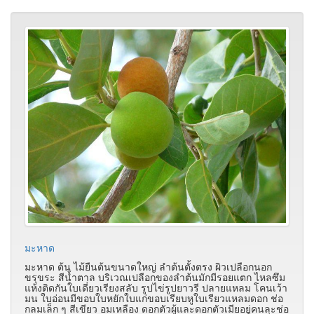
มะหาด
มะหาด ต้น ไม้ยืนต้นขนาดใหญ่ ลำต้นตั้งตรง ผิวเปลือกนอก
ขรุขระ สีน้ำตาล บริเวณเปลือกของลำต้นมักมีรอยแตก ไหลซึม
แห้งติดกันใบเดี่ยวเรียงสลับ รูปไข่รูปยาวรี ปลายแหลม โคนเว้า
มน ใบอ่อนมีขอบใบหยักใบแก่ขอบเรียบหูใบเรียวแหลมดอก ช่อ
กลมเล็ก ๆ สีเขียว อมเหลือง ดอกตัวผู้และดอกตัวเมียอยู่คนละช่อ