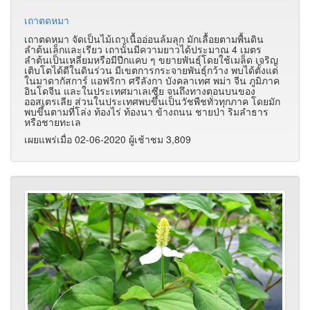
เถาตดหมา
เถาตดหมา จัดเป็นไม้เถาเนื้ออ่อนล้มลุก มักเลื้อยตามพื้นดิน
ลำต้นเล็กและเรียว เถานั้นมีความยาวได้ประมาณ 4 เมตร
ลำต้นเป็นเหลี่ยมหรือมีปีกแคบ ๆ ขยายพันธุ์โดยใช้เมล็ด เจริญ
เติบโตได้ดีในดินร่วน มีเขตการกระจายพันธุ์กว้าง พบได้ตั้งแต่
ในมาดากัสการ์ แอฟริกา ศรีลังกา บังคลาเทศ พม่า จีน ภูมิภาค
อินโดจีน และในประเทศมาเลเซีย จนถึงทางตอนบนของ
ออสเตรเลีย ส่วนในประเทศพบขึ้นเป็นวัชพืชทั่วทุกภาค โดยมัก
พบขึ้นตามที่โล่ง ท้องไร่ ท้องนา ข้างถนน ชายป่า ริมลำธาร
หรือชายทะเล
เผยแพร่เมื่อ 02-06-2020 ผู้เช้าชม 3,809