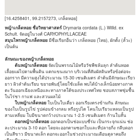
[16.4258401, 99.2157273, เกล็ดหอย]
หญ้าเกล็ดหอย ชื่อวิทยาศาสตร์
Drymaria cordata (L.) Willd. ex
Schult. จัดอยู่ในวงศ์ CARYOPHYLLACEAE
สมุนไพรหญ้าเกล็ดหอย
มีชื่อเรียกอื่นว่า เกล็ดหอย (ไทย), ผักตั้ง (ลั้วะ)
เป็นต้น
ลักษณะของหญ้าเกล็ดหอย
ต้นหญ้าเกล็ดหอย
จัดเป็นพรรณไม้หรือวัชพืชล้มลุก ลำต้นทอด
เลื้อยแผ่ไปตามพื้นดิน แตกแขนงมาก บริเวณที่สัมผัสดินหรือข้อต่อจะ
ออกราก มีความสูงได้ประมาณ 15-30 เซนติเมตร ลำต้นมีลักษณะเรียว
ยาว ผิวลำต้นเรียบ ขยายพันธุ์โดยใช้เมล็ด พบได้บ้างเล็กน้อยทางภาค
ตะวันออกเฉียงเหนือและทางภาคใต้ของประเทศไทย ชอบสภาพชุ่มชื้น
ในไร่ชา กาแฟ และสวนผลไม้
ใบหญ้าเกล็ดหอย
ใบเป็นใบเดี่ยว ออกเรียงตรงข้ามกัน ลักษณะ
ของใบเป็นรูปไข่ รูปค่อนข้างกลม หรือรูปไต โคนใบเรียวแหลมเป็นรูป
สามเหลี่ยม ใบมีขนาดกว้างประมาณ 1-2.5 เซนติเมตร ก้านใบสั้น
ดอกหญ้าเกล็ดหอย
ออกดอกเป็นช่อแบบซี่ร่ม เป็นกระจุกแน่น ช่อ
ละประมาณ 3-10 ดอก โดยจะออกตามซอกใบและที่ปลายกิ่ง กลีบดอก
เป็นสีขาว มีขนาดเล็ก ดอกจะออกในช่วงประมาณเดือนตุลาคมถึง