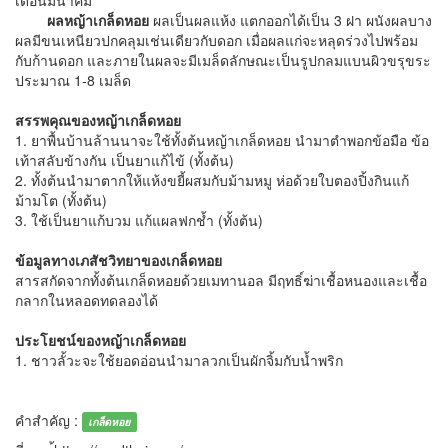
เดือนมีนาคม
ผลหญ้าเกล็ดหอย
ผลเป็นผลแห้ง แตกออกได้เป็น 3 ฝา ผนังผลบาง
ผลมีขนเหนียวปกคลุมเช่นเดียวกับดอก เมื่อผลแก่จะหลุดร่วงไปพร้อม
กับก้านดอก และภายในผลจะมีเมล็ดลักษณะเป็นรูปกลมแบนผิวขรุขระ
ประมาณ 1-8 เมล็ด
สรรพคุณของหญ้าเกล็ดหอย
1. ยาพื้นบ้านล้านนาจะใช้ทั้งต้นหญ้าเกล็ดหอย นำมาตำพอกข้อมือ ข้อ
เท้าสลับข้างกัน เป็นยาแก้ไข้ (ทั้งต้น)
2. ทั้งต้นนำมาตากให้แห้งขยี้ผสมกับม้ามหมู ห่อด้วยใบตองปิ้งกินแก้
ม้ามโต (ทั้งต้น)
3. ใช้เป็นยาแก้บวม แก้แผลฟกช้ำ (ทั้งต้น)
ข้อมูลทางเภสัชวิทยาของเกล็ดหอย
สารสกัดจากทั้งต้นเกล็ดหอยด้วยเมทานอล มีฤทธิ์ฆ่าเชื้อหนองและเชื้อ
กลากในหลอดทดลองได้
ประโยชน์ของหญ้าเกล็ดหอย
1. ชาวลั้วะจะใช้ยอดอ่อนนำมาลวกเป็นผักจิ้มกับน้ำพริก
คำสำคัญ :
เกล็ดหอย