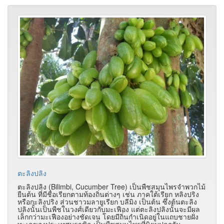
ตะลิงปลิง
ตะลิงปลิง (Bilimbi, Cucumber Tree) เป็นพืชสมุนไพรจำพวกไม้
ยืนต้น ที่มีชื่อเรียกตามท้องถิ่นต่างๆ เช่น ภาคใต้เรียก หลิงปริง
หรือกะลิงปริง ส่วนชาวมลายูเรียก บลีมิง เป็นต้น ซึ่งต้นตะลิง
ปลิงนั้นเป็นพืชในวงศ์เดียวกับมะเฟือง แต่ตะลิงปลิงนั้นจะมีผล
เล็กกว่ามะเฟืองอย่างชัดเจน โดยมีถิ่นกำเนิดอยู่ในแถบชายฝั่ง
ทะเลของประเทศบราซิล เป็นพืชสมุนไพรที่นิยมปลูกกัน