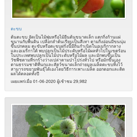
ตะขบ
ต้นตะขบ จัดเป็นไม้พุ่มหรือไม้ยืนต้นขนาดเล็ก แตกกิ่งก้านแผ่
ขนานกับพื้นดิน เปลือกลำต้นเรียบเป็นสีเทา ตามกิ่งอ่อนมีขนนุ่ม
ขึ้นปกคลุม ตะขับหรือตะขบฝรั่งนี้มีถิ่นกำเนิดในอเมริกากลาง
และอเมริกาใต้ พบปลูกเป็นไม้ประดับหรือไม้ผลทั่วไปในเขตร้อน
ในประเทศพบปลูกเป็นไม้ประดับหรือไม้ผล และมักพบขึ้นเป็น
วัชพืชตามที่รกร้างว่างเปล่าตามป่าโปร่งทั่วไป หรือมักขึ้นเอง
ตามธรรมชาติที่นกและสัตว์ขนาดเล็กถ่ายมูลเมล็ดตะขบทิ้งไว้
สามารถขยายพันธุ์ได้เองโดยวิธีการเพาะเมล็ด ออกดอกและติด
ผลได้ตลอดทั้งปี
เผยแพร่เมื่อ 01-06-2020 ผู้เช้าชม 29,982