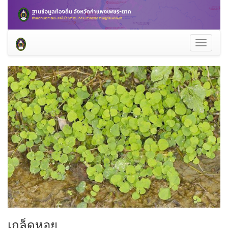
Toggle
navigati
เกล็ดหอย