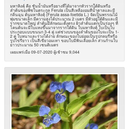
มหาหิงคุ์ คือ ชันน้ำมันหรือยางที่ได้มาจากหัวรากใต้ดินหรือ
ลำต้นของพืชในตระกูล Ferula เป็นสีเหลืองอมสีน้ำตาลและมี
กลิ่นฉุน ต้นมหาหิงคุ์ (Ferula assa-foetida L.) จัดเป็นพรรณไม้
พุ่มขนาดเล็ก มีความสูงได้ประมาณ 2 เมตร มีหัวอยู่ใต้ดินและมี
รากขนาดใหญ่ ลำต้นมีลักษณะตั้งตรง ผิวลำต้นแตกเป็นร่องๆ ที่
โคนต้นจะมีใบแทงขึ้นมาจากรากใต้ดิน ใบมหาหิงคุ์ ใบเป็นใบ
ประกอบแบบขนนก 3-4 คู่ แต่ช่วงบนของลำต้นของใบจะเป็น 1-
2 คู่ ใบหนาและร่วงได้ง่าย ลักษณะของใบย่อยเป็นรูปกลมรีหรือ
รูปไข่รียาว เป็นสีเขียวอมเทา ขอบใบมีฟันเลื่อยเล็ก ส่วนก้านใบ
ยาวประมาณ 50 เซนติเมตร
เผยแพร่เมื่อ 09-07-2020 ผู้เช้าชม 9,044