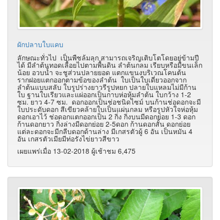
ผักปลาบใบแคบ
ลักษณะทั่วไป เป็นพืชล้มลุก สามารถเจริญเติบโตโดยอยู่ข้ามปี
ได้ มีลำต้นทอดเลื้อยไปตามพื้นดิน ลำต้นกลม เรียบหรือมีขนเล็ก
น้อย อวบน้ำ จะชูส่วนปลายยอด แตกแขนงบริเวณโคนต้น
รากฝอยแตกออกตามข้อของลำต้น ใบเป็นใบเดี่ยวออกจาก
ลำต้นแบบสลับ ใบรูปร่างยาวรีรูปหยก ปลายใบแหลมไม่มีก้าน
ใบ ฐานใบเรียวและแผ่ออกเป็นกาบห่อหุ้มลำต้น ใบกว้าง 1-2
ซม. ยาว 4-7 ซม. ดอกออกเป็นช่อชนิดไซม์ บนก้านช่อดอกจะมี
ใบประดับดอก สีเขียวคล้ายใบเป็นแผ่นกลม หรือรูปหัวใจห่อหุ้ม
ดอกเอาไว้ ช่อดอกแตกออกเป็น 2 กิ่ง กิ่งบนมีดอกย่อย 1-3 ดอก
ก้านดอกยาว กิ่งล่างมีดอกย่อย 2-5ดอก ก้านดอกสั้น ดอกย่อย
แต่ละดอกจะมีกลีบดอกด้านล่าง มีเกสรตัวผู้ 6 อัน เป็นหมัน 4
อัน เกสรตัวเมียมีท่อรังไข่ยาวสีขาว
เผยแพร่เมื่อ 13-02-2018 ผู้เช้าชม 6,475