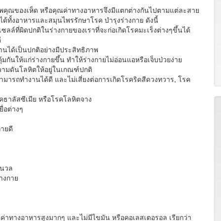
ุณของเห็ด หรือคุณค่าทางอาหารจึงมีแตกต่างกันไปตามแต่ละสาย
ได้ทั้งอาหารและสมุนไพรรักษาโรค บำรุงร่างกาย ดังนี้
ล์ที่ผิดปกติในร่างกายของเราที่จะก่อเกิดโรคมะเร็งต่างๆขึ้นได้
ี
ด้เป็นปกติอย่างมีประสิทธิภาพ
มกันให้แก่ร่างกายขึ้น ทำให้ร่างกายไม่อ่อนแอหรือเจ็บป่วยง่าย
ดันโลหิตให้อยู่ในเกณฑ์ปกติ
รถทำงานได้ดี และไม่เสี่ยงต่อการเกิดโรคริดสีดวงทวาร, โรค
คธาลัสซีเมีย หรือโรคโลหิตจาง
่อต่างๆ
ายดี
ีนวล
่างกาย
ุณค่าทางอาหารสูงมากๆ และไม่มีไขมัน หรือคอเลสเตอรอล เรียกว่า