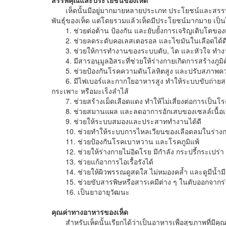
เห็ดนั้นมีอยู่มากมายหลายประเภท ประโยชน์และสรรพค
พันธุ์ของเห็ด แต่โดยรวมแล้วเห็ดมีประโยชน์มากมาย เป็น
1. ช่วยต่อต้าน ป้องกัน และยับยั้งการเจริญเติบโตของเซล
2. ช่วยลดระดับคอเลสเตอรอล และไขมันในเลือดได้ด
3. ช่วยให้การทำงานของระบบตับ, ไต และหัวใจ ทำงานไ
4. มีสารอนุมูลอิสระที่ช่วยให้ร่างกายเกิดการสร้างภูมิคุ้
5. ช่วยป้องกันโรคความดันโลหิตสูง และปรับสภาพความ
6. มีไฟเบอร์และกากใยอาหารสูง ทำให้ระบบขับถ่ายสามา
กระเพาะ หรือมะเร็งลำไส้
7. ช่วยสร้างเม็ดเลือดแดง ทำให้ไม่เสี่ยงต่อการเป็นโร
8. ช่วยสมานแผล และลดอาการอักเสบของเซลล์เนื้อเยื
9. ช่วยให้ระบบสมองและประสาททำงานได้ดี
10. ช่วยทำให้ระบบการไหลเวียนของเลือดลมในร่างก
11. ช่วยป้องกันโรคเบาหวาน และโรคภูมิแพ้
12. ช่วยให้ร่างกายไม่อิดโรย มีกำลัง กระปรี้กระเปร่า
13. ช่วยแก้อาการไอเรื้อรังได้
14. ช่วยให้ผิวพรรณดูสดใส ไม่หมองคล้ำ และดูมีน้ำม
15. ช่วยขับสารพิษหรือสารเคมีต่าง ๆ ในตับออกจากร
16. เป็นยาอายุวัฒนะ
คุณค่าทางอาหารของเห็ด
สำหรับเห็ดนั้นเรียกได้ว่าเป็นอาหารเพื่อสุขภาพที่มีค