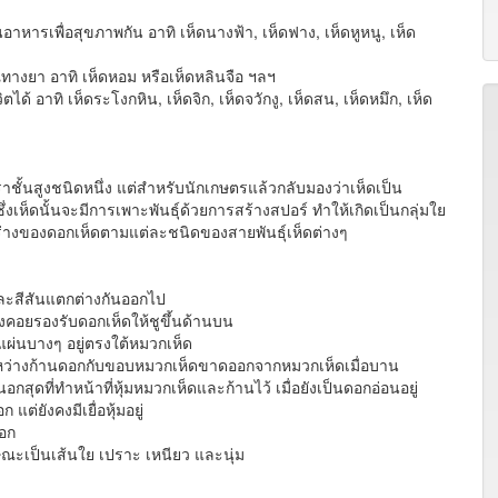
อ
รเพื่อสุขภาพกัน อาทิ เห็ดนางฟ้า, เห็ดฟาง, เห็ดหูหนู, เห็ด
างยา อาทิ เห็ดหอม หรือเห็ดหลินจือ ฯลฯ
อาทิ เห็ดระโงกหิน, เห็ดจิก, เห็ดจวักงู, เห็ดสน, เห็ดหมึก, เห็ด
าชั้นสูงชนิดหนึ่ง แต่สำหรับนักเกษตรแล้วกลับมองว่าเห็ดเป็น
งเห็ดนั้นจะมีการเพาะพันธุ์ด้วยการสร้างสปอร์ ทำให้เกิดเป็นกลุ่มใย
ูปร่างของดอกเห็ดตามแต่ละชนิดของสายพันธุ์เห็ดต่างๆ
และสีสันแตกต่างกันออกไป
ึ่งคอยรองรับดอกเห็ดให้ชูขึ้นด้านบน
แผ่นบางๆ อยู่ตรงใต้หมวกเห็ด
ระหว่างก้านดอกกับขอบหมวกเห็ดขาดออกจากหมวกเห็ดเมื่อบาน
กสุดที่ทำหน้าที่หุ้มหมวกเห็ดและก้านไว้ เมื่อยังเป็นดอกอ่อนอยู่
ต่ยังคงมีเยื่อหุ้มอยู่
ออก
กษณะเป็นเส้นใย เปราะ เหนียว และนุ่ม