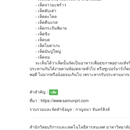
- เห็ดจาวมะพร้าว
- เห็ดตับเต่า
- เห็ดตะไคล
- เห็ดตีนแรด
- เห็ดกระถินพิมาย
- เห็ดขิง
- เห็ดบด
- เห็ดไมตาเกะ
- เห็ดมันปูใหญ่
- เห็ดลม
จะเห็นได้ว่าเห็ดนั้นจัดเป็นอาหารเพื่อสุขภาพอย่างแท้จริง 
ประทานกันได้ง่ายตามท้องตลาดทั่วไป หรือซูเปอร์มาร์เก็ด
พอดี ไม่มากหรือน้อยจนเกินไป เพราะหากรับประทานมากเ
คำสำคัญ :
เห็ด
ที่มา : https://www.samunpri.com
รวบรวมและจัดทำข้อมูล : กาญจนา จันทร์สิงห์
สำนักวิทยบริการและเทคโนโลยีสารสนเทศ มาหาวิทยาลัยรา