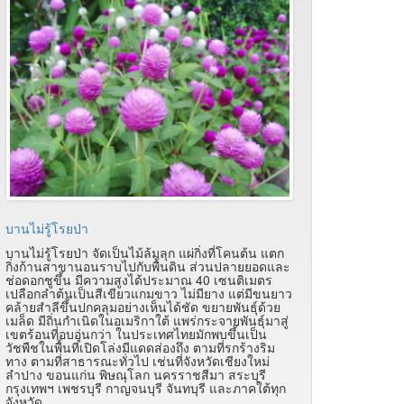
บานไม่รู้โรยป่า
บานไม่รู้โรยป่า จัดเป็นไม้ล้มลุก แผ่กิ่งที่โคนต้น แตก
กิ่งก้านสาขานอนราบไปกับพื้นดิน ส่วนปลายยอดและ
ช่อดอกชูขึ้น มีความสูงได้ประมาณ 40 เซนติเมตร
เปลือกลำต้นเป็นสีเขียวแกมขาว ไม่มียาง แต่มีขนยาว
คล้ายสำลีขึ้นปกคลุมอย่างเห็นได้ชัด ขยายพันธุ์ด้วย
เมล็ด มีถิ่นกำเนิดในอเมริกาใต้ แพร่กระจายพันธุ์มาสู่
เขตร้อนที่อบอุ่นกว่า ในประเทศไทยมักพบขึ้นเป็น
วัชพืชในพื้นที่เปิดโล่งมีแดดส่องถึง ตามที่รกร้างริม
ทาง ตามที่สาธารณะทั่วไป เช่นที่จังหวัดเชียงใหม่
ลำปาง ขอนแก่น พิษณุโลก นครราชสีมา สระบุรี
กรุงเทพฯ เพชรบุรี กาญจนบุรี จันทบุรี และภาคใต้ทุก
จังหวัด