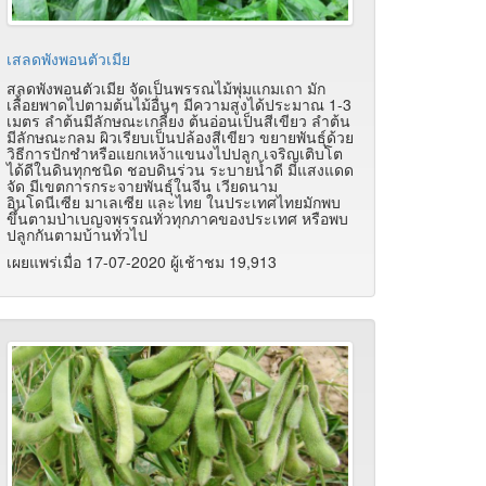
เสลดพังพอนตัวเมีย
สลดพังพอนตัวเมีย จัดเป็นพรรณไม้พุ่มแกมเถา มัก
เลื้อยพาดไปตามต้นไม้อื่นๆ มีความสูงได้ประมาณ 1-3
เมตร ลำต้นมีลักษณะเกลี้ยง ต้นอ่อนเป็นสีเขียว ลำต้น
มีลักษณะกลม ผิวเรียบเป็นปล้องสีเขียว ขยายพันธุ์ด้วย
วิธีการปักชำหรือแยกเหง้าแขนงไปปลูก เจริญเติบโต
ได้ดีในดินทุกชนิด ชอบดินร่วน ระบายน้ำดี มีแสงแดด
จัด มีเขตการกระจายพันธุ์ในจีน เวียดนาม
อินโดนีเซีย มาเลเซีย และไทย ในประเทศไทยมักพบ
ขึ้นตามป่าเบญจพรรณทั่วทุกภาคของประเทศ หรือพบ
ปลูกกันตามบ้านทั่วไป
เผยแพร่เมื่อ 17-07-2020 ผู้เช้าชม 19,913