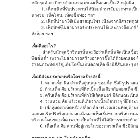
หลักๆแล้วจะมีการจำแนกกลุ่มของเห็ดออกเป็น 3 กลุ่มคื
1. เห็ดชนิดที่รับประทานได้นิยมนำมารับประทานเป็นอาหา
นางรม, เห็ดโคน, เห็ดเข็มทอง ฯลฯ
2. เห็ดที่นำมาใช้เป็นยาสมุนไพร เนื่องจากมีสรรพคุณท
3. เห็ดพิษที่ไม่สามารถรับประทานได้และอาจถึงแก่ชีวิตได้ 
หิ่งห้อย ฯลฯ
เห็ดคืออะไร
?
สำหรับนักจุลชีววิทยานั้นจะถือว่าเห็ดนั้นจัดเป็นเชื้อร
พืชชั้นต่ำ เพราะไม่สามารถสร้างอาหารขึ้นได้ด้วยตนเอง ซึ่
ราจนกระทั่งเจริญเติบโตขึ้นเป็นดอกเห็ด ซึ่งมีสีสันและร
เห็ดมีส่วนประกอบหรือโครงสร้างดังนี้
1. หมวกเห็ด คือ ส่วนที่อยู่บนสุดของเห็ด ซึ่งมีรูปร่าง
2. ก้านเห็ด คือ บริเวณที่ติดเป็นเนื้อเดียวกับดอกเห็ด ซ
3. ครีบเห็ด คือ บริเวณที่ทำให้เกิดสปอร์ มีลักษณะเป็น
4. วงแหวน คือ บริเวณที่เกิดจากเนื้อเยื่อบางๆ ที่ยึด
5. เยื่อหุ้มดอกเห็ดหรือเปลือก คือ บริเวณส่วนที่อยู่ด้านนอ
และจะเริ่มปริหรือแตกออกเมื่อดอกเห็ดเริ่มขยายหรือบานออก แ
บริเวณโคนของเห็ด เพราะเป็นส่วนที่ไม่ได้มีการขยายตัว
6. เนื้อเห็ด คือ ส่วนที่อยู่ภายในของหมวกเห็ด ซึ่งมีลั
สรรพคุณและประโยชน์ของเห็ด