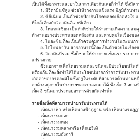
เป็นได้ทั้งอาหารและยาในเวลาเดียวกันเลยก็ว่าได้ ซึ่งมีส
1. มีวิตามินซีสูง ช่วยให้ร่างกายแข็งแรง มีภูมิต้านท
2. ซีลีเนียม เป็นตัวช่วยป้องกันโรคหลอดเลือดหัวใจ และย
ที่ใกล้เคียงกับวิตามินอีเลยทีเดียว
3. โพแทสเซียม เป็นตัวที่ช่วยให้ร่างกายเกิดความสม
ทำงานอย่างประสานสอดคล้องกัน และควบคุมในเรื่องของ
4. ไนอะซิน ก็จะเป็นตัวควบคุมการทำงานในระบบการย่
5. ไรโบฟลาวิน สารอาหารนี้ก็จะเป็นตัวช่วยในเรื่องขอ
6. วิตามินบีรวม ซึ่งก็ช่วยให้ร่างกายแข็งแรง ระบบกา
แก่ร่างกาย
ซึ่งนอกจากเห็ดโดยรวมแต่ละชนิดจะมีประโยชน์ในตัวเอ
พร้อมกัน ก็จะยิ่งทำให้ได้ประโยชน์มากกว่าการรับประทานเ
เกิดค่าของกรดอะมิโนซึ่งอยู่ในระดับที่สามารถต้านทานหรือ
ตกค้างอยู่ภายในร่างกายของเราออกมาได้ ซึ่งเห็ด 3 อย่าง
เห็ด 3 ชนิดมาประกอบอาหารด้วยกันเท่านั้น
รายชื่อเห็ดที่สามารถนำมารับประทานได้
- เห็ดนางฟ้า หรือเห็ดนางฟ้าภูฏาน หรือ เห็ดนางรมภู
- เห็ดนางรมดอย
- เห็ดนางรมทอง
- เห็ดนางรมหลวงหรือ เห็ดเอริงงิ
- เห็ดนางรมฮังการี