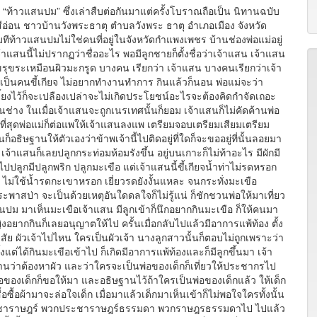
้าวแสนปม” ซึ่งเล่าสืบต่อกันมาแต่ครั้งโบราณถือเป็น นิทานฉบับ
่อน ชาวบ้านวังพระธาตุ ตำบลวังพระ ธาตุ อำเภอเมือง จังหวัด
ดิมทีท้าวแสนปมไม่ใช่คนที่อยู่ในจังหวัดกำแพงเพชร บ้านช่องพ่อแม่อยู่
้าแสนนี้ไม่ปรากฏว่าชื่ออะไร พอมีลูกชายก็ตั้งชื่อว่าเจ้าแสน เจ้าแสน
นปมขรุขระเหมือนผิวมะกรูด บางคน เรียกว่า เจ้าแสน บางคนเรียกว่าเจ้า
ป็นคนขี้เกียจ ไม่อยากทำงานทำการ กินแล้วก็นอน พ่อแม่จะว่า
้ยงไว้ก็จะเปลืองเปล่าจะไม่เกิดประโยชน์อะไรจะต้องคิดกำจัดเถอะ
ช่าง ในเมื่อเจ้าแสนจะถูกเนรเทศนั้นก็ยอม เจ้าแสนก็ไม่คัดค้านพ่อ
ี่สุดพ่อแม่ก็ต่อแพให้เจ้าแสนลงแพ เตรียมจอบเตรียมเสียมเตรียม
ธิษฐานให้ตัวเองว่าข้าพเจ้านี้ไปติดอยู่ที่ใดก็จะขออยู่ที่นั้นลอยมา
้าแสนก็เลยปลูกกระท่อมห้อมรังขึ้น อยู่บนเกาะก็ไม่ท้าอะไร มีผักมี
อาไปปลูกมีปลูกพริก ปลูกมะเขือ แต่เจ้าแสนนี้ขี้เกียจน้ำท่าไม่รดหรอก
 ไม่ใช้น้ำรดกะเขาหรอก เยี่ยวรดยังงั้นแหละ จนกระทั่งมะเขือ
าสป่า จะเป็นด้วยเหตุอันใดดลใจก็ไม่รู้แน่ ก็ชักชวนพ่อให้มาเที่ยว
สนปม มาเห็นมะเขือเจ้าแสน มีลูกเข้าก็นึกอยากกินมะเขือ ก็ให้คนมา
ิงอยากกินก็เลยอนุญาตให้ไป ครั้นเมื่อกลับไปแล้วมีอาการแพ้ท้อง ตั้ง
็สงสัย ผัวเจ้าไปไหน ใครเป็นผัวเจ้า นางลูกสาวนั้นก็ตอบไม่ถูกเพราะว่า
้งแต่ได้กินมะเขือเข้าไป ก็เกิดมีอาการแพ้ท้องและก็มีลูกขึ้นมา เจ้า
ปณิธานว่าต้องหาผัว และว่าใครจะเป็นพ่อของเด็กก็เที่ยวให้ประชากรไป
่อของเด็กก็ขอให้มา และอธิษฐานไว้ถ้าใครเป็นพ่อของเด็กแล้ว ให้เด็ก
อซื้อผ้ามาจะล่อใจเด็ก เมื่อมาแล้วเด็กมาเห็นเข้าก็ไม่พอใจใครทั้งนั้น
ระชาราษฎร์ พวกประชาราษฎร์ธรรมดา พวกราษฎรธรรมดาไป ไปแล้ว