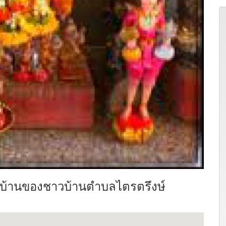
้นบ้านของชาวบ้านตำบลไตรตรึงษ์