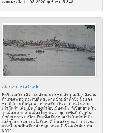
เผยแพร่เมื่อ 11-03-2020 ผู้เช้าชม 5,348
เมืองแปบ หรือวังแปบ
ที่บริเวณบ้านหัวยาง ตำบลนครชุม อำเภอเมือง จังหวัด
กำแพงเพชร ตรงกับตีนสะพานข้ามลำน้ำปิง ฝั่งนคร
ชุม มีสถานที่หนึ่ง ชาวบ้านเรียกกันว่า บ้านวังแปบ
เล่ากันว่า เดิมเป็นเมืองสำคัญเมืองหนึ่ง ที่เรียกขานกัน
ว่าเมืองแปบ เป็นเมืองโบราณ อายุกว่าพันปี ปัจจุบัน
น้ำกัดเซาะจนเมืองเกือบทั้งเมืองตกลงไปในลำน้ำปิง
เหลือโบราณสถานไม่กี่แห่งที่เป็นหลักฐานว่า บริเวณ
แห่งนี้ เคยเป็นเมืองสำคัญมาก่อน มีเรื่องเล่าต่อๆ กัน
มาว่า