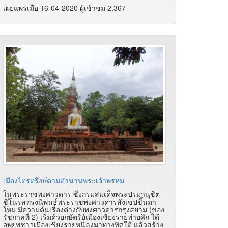
เผยแพร่เมื่อ 16-04-2020 ผู้เช้าชม 2,367
เมืองไตรตรึงษ์ตามตำนานพระเจ้าพรหม
ในพระราชพงศาวดาร ซึ่งกรมสมเด็จพระปรมานุชิต
ชิโนรสทรงนิพนธ์พระราชพงศาวดารสังเขปขึ้นมา
ใหม่ มีความต้นเรื่องต่างกับพงศาวดารกรุงสยาม (ของ
รัชกาลที่ 2) เริ่มด้วยกษัตริย์เมืองเชียงรายพ่ายศึก ได้
อพยพชาวเมืองเชียงรายหนีลงมาทางทิศใต้ แล้วสร้าง