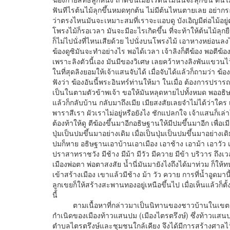
ฟันทีไรต้นไม้ลุกขึ้นหมดทุกต้น ไม่มีต้นไหนตายเลย อย่ากร
ว่าตรงไหนมันจะเหมาะสมที่เราจะแอบดู บังเอิญมีต่อไม้อยู่ต
โพรงไม้ก็รอเวลา มันจะมีอะไรเกิดขึ้น ที่จะท้าให้ต้นไม้ลุกยืนข
ก็ไม่ไปนั่งที่ไหนเสียด้วย ไปนั่งบนโพรงไม้ เอาหางหย่อน
ฆ้องดูซิมันจะทำอย่างไร พอได้เวลา เจ้าลิงก็ตีฆ้อง พอตีฆ้
เพราะลิงตัวนี้เอง มันมีของวิเศษ เลยคว้าหางลิงพันแขวนไว้เล
ในที่สุดลิงยอมให้เจ้าแสนจับได้ เมื่อจับได้แล้วก็ถามว่า ฆ้
ฟังว่า ฆ้องอันนี้พระอินทร์ท่านให้มา ในเมื่อ ต้องการปราร
เป็นในตามตัวข้าพเจ้า ขอให้มันหลุดหายไปทั้งหมด พออธิ
แล้วก็กลับบ้าน กลับมาถึงเมีย เมียสงสัยเลยจำไม่ได้ว่าใค
พาราสีเรา ผัวเราไม่อยู่หรือยังไง ชักแปลกใจ เจ้าแสนก็เล่าให้
ต้องท้าให้ดู ตีฆ้องขึ้นมาอีกอธิษฐานให้มีปมขึ้นมาอีก เพื่อเม
ปุ่มเป็นปมขึ้นมาอย่างเดิม เมื่อเป็นปุ่มเป็นปมขึ้นมาอย่างเด
ปมก็หาย อธิษฐานเอาบ้านเอาเมือง เอาช้าง เอาม้า เอาวัว 
ปราสาทราชวัง มีช้าง มีม้า มีวัว มีควาย มีข้า บริวาร ถึง
เมืองพ่อตา พ่อตาสงสัย น้ำนี่มันมายังไงถึงได้มาท่วม ก็ให
เข้าสร้างเมือง เขาแล้วมีช้าง ม้า วัว ควาย การที่น้ำอูดมานี้
ลูกเขยก็ให้สร้างสะพานทองอยู่เหนือขึ้นไป เมื่อเห็นแล้วก็ตั
นี้
ตามเนื้อหาที่กล่าวมาเป็นนิทานของชาวบ้านในเขตตำบลไ
กำเนิดของเมืองท้าวแสนปม (เมืองไตรตรึงษ์) ซึ่งท้าวแสนปม
ตำบลไตรตรึงษ์และชุมชนใกล้เคียง จึงได้มีการสร้างศาลไว้ที