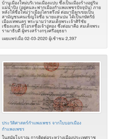
บ้านเมืองใหม่บริเวณเมืองแปบ ซึ่งเป็นเมืองร้างอยู่ริม
แม่น้ำปิง (อยู่คนละฟากเมืองกำแพงเพชรปัจจุบัน) ภาย
หลังให้ชื่อใหม่ว่าเมืองไตรตรึงษ์ ต่อมามีลูกเขยเป็น
สามัญชนคนเข็ญใจชื่อ นายแสนปม ได้เป็นกษัตริย์
เมืองเทพนคร พระนามว่าสมเด็จพระเจ้าศิริชัย
เชียงแสน มีโอรสชื่อเจ้าอู่ทอง ซึ่งต่อมาคือ สมเด็จพระ
รามาธิบดี ผู้ทรงสร้างกรุงศรีอยุธยา
เผยแพร่เมื่อ 02-03-2020 ผู้เช้าชม 2,397
ประวัติศาสตร์กำแพงเพชร จากใบบอกเมือง
กำแพงเพชร
ในสมัยโบราณ การติดต่อระหว่างเมืองประเทศราช