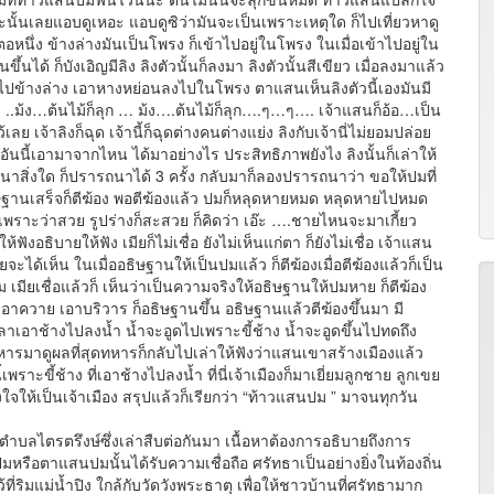
ะนั้นเลยแอบดูเหอะ แอบดูซิว่ามันจะเป็นเพราะเหตุใด ก็ไปเที่ยวหาดู
อหนึ่ง ข้างล่างมันเป็นโพรง ก็เข้าไปอยู่ในโพรง ในเมื่อเข้าไปอยู่ใน
ึ้นได้ ก็บังเอิญมีลิง ลิงตัวนั้นก็ลงมา ลิงตัวนั้นสีเขียว เมื่อลงมาแล้ว
ลงไปข้างล่าง เอาหางหย่อนลงไปในโพรง ตาแสนเห็นลิงตัวนี้เองมันมี
อง ..ม้ง…ต้นไม้ก็ลุก … ม้ง….ต้นไม้ก็ลุก….ๆ…ๆ…. เจ้าแสนก็อ้อ…เป็น
ย เจ้าลิงก็ฉุด เจ้านี้ก็ฉุดต่างคนต่างแย่ง ลิงกับเจ้านี่ไม่ยอมปล่อย
องอันนี้เอามาจากไหน ได้มาอย่างไร ประสิทธิภาพยังไง ลิงนั้นก็เล่าให้
ถนาสิ่งใด ก็ปรารถนาได้ 3 ครั้ง กลับมาก็ลองปรารถนาว่า ขอให้ปมที่
ษฐานเสร็จก็ตีฆ้อง พอตีฆ้องแล้ว ปมก็หลุดหายหมด หลุดหายไปหมด
ร เพราะว่าสวย รูปร่างก็สะสวย ก็คิดว่า เอ๊ะ ….ชายไหนจะมาเกี้ยว
ฟังอธิบายให้ฟัง เมียก็ไม่เชื่อ ยังไม่เห็นแก่ตา ก็ยังไม่เชื่อ เจ้าแสน
ียจะได้เห็น ในเมื่ออธิษฐานให้เป็นปมแล้ว ก็ตีฆ้องเมื่อตีฆ้องแล้วก็เป็น
ิม เมียเชื่อแล้วก็ เห็นว่าเป็นความจริงให้อธิษฐานให้ปมหาย ก็ตีฆ้อง
เอาควาย เอาบริวาร ก็อธิษฐานขึ้น อธิษฐานแล้วตีฆ้องขึ้นมา มี
เวลาเอาช้างไปลงน้ำ น้ำจะอูดไปเพราะขี้ช้าง น้ำจะอูดขึ้นไปทดถึง
้ทหารมาดูผลที่สุดทหารก็กลับไปเล่าให้ฟังว่าแสนเขาสร้างเมืองแล้ว
เพราะขี้ช้าง ที่เอาช้างไปลงน้ำ ที่นี่เจ้าเมืองก็มาเยี่ยมลูกชาย ลูกเขย
้งใจให้เป็นเจ้าเมือง สรุปแล้วก็เรียกว่า “ท้าวแสนปม ” มาจนทุกวัน
ตรตรึงษ์ซึ่งเล่าสืบต่อกันมา เนื้อหาต้องการอธิบายถึงการ
หรือตาแสนปมนั้นได้รับความเชื่อถือ ศรัทธาเป็นอย่างยิ่งในท้องถิ่น
่ริมแม่น้ำปิง ใกล้กับวัดวังพระธาตุ เพื่อให้ชาวบ้านที่ศรัทธามาก