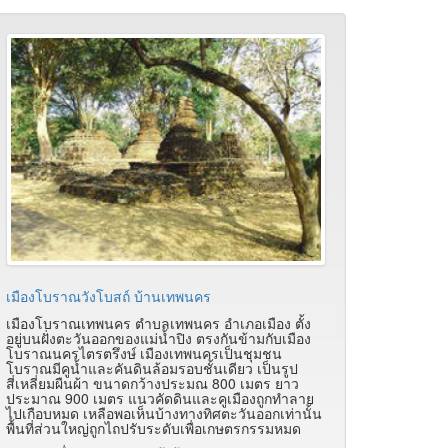
เมืองโบราณวังโบสถ์ บ้านเทพนคร
เมืองโบราณเทพนคร ตำบลเทพนคร อำเภอเมือง ตั้ง
อยู่บนฝั่งตะวันออกของแม่น้ำปิง ตรงกันข้ามกับเมือง
โบราณนครไตรตรึงษ์ เมืองเทพนครเป็นชุมชน
โบราณมีคูน้ำและคันดินล้อมรอบชั้นเดียว เป็นรูป
สี่เหลี่ยมผืนผ้า ขนาดกว้างประมณ 800 เมตร ยาว
ประมาณ 900 เมตร แนวคัดดินและคูเมืองถูกทำลาย
ไปเกือบหมด เหลือพอเห็นบ้างทางทิศตะวันออกเท่านั้น
พื้นที่ส่วนใหญ่ถูกไถปรับระดับเพื่อเกษตรกรรมหมด