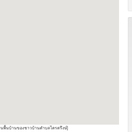
านพื้นบ้านของชาวบ้านตำบลไตรตรึงษ์]