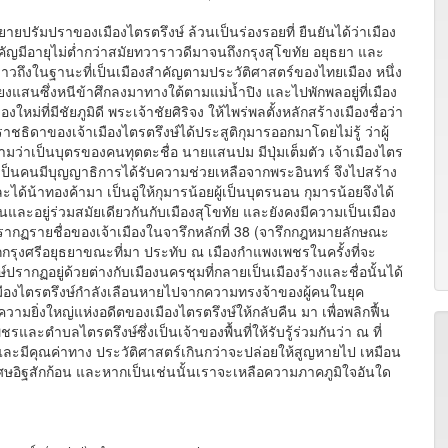
ราของเมืองไตรตรึงษ์ ล้วนเป็นร่องรอยที่ ยืนยันได้ว่าเมือง
คัญมีอายุไม่ต่ำกว่าสมัยทวาราวดีมาจนถึงกรุงสุโขทัย อยุธยา และ
าวถึงในฐานะที่เป็นเมืองสำคัญตามประวัติศาสตร์ของไทยเมือง หนึ่ง
งแสนซึ่งหนีข้าศึกลงมาทางใต้ตามแม่น้ำปิง และไปพักพลอยู่ที่เมือง
ใหม่ที่มีชัยภูมิดี พระเจ้าชัยศิริจง ให้ไพร่พลตั้งหลักสร้างเมืองชื่อว่า
บราชธิดาของเจ้าเมืองไตรตรึงษ์ได้ประสูติกุมารออกมาโดยไม่รู้ ว่าผู้
ความว่าเป็นบุตรของคนทุตตะชื่อ นายแสนปม มีปุ่มเต็มตัว เจ้าเมืองไตร
เป็นคนมีบุญญาธิการได้รับความช่วยเหลือจากพระอินทร์ จึงไปสร้าง
ะได้น้าทองค้ามา เป็นอู่ให้กุมารน้อยผู้เป็นบุตรนอน กุมารน้อยจึงได้
าก่อนและอยู่ร่วมสมัยเดียวกันกับเมืองสุโขทัย และยังคงมีความเป็นเมือง
รากฏรายชื่อของเจ้าเมืองในจารึกหลักที่ 38 (จารึกกฎหมายลักษณะ
ากกรุงศรีอยุธยาขณะที่มา ประทับ ณ เมืองกำแพงเพชรในครั้งที่จะ
ปรากฏอยู่ด้วยต่างกับเมืองนครชุมที่กลายเป็นเมืองร้างและชื่อนั้นได้
เมืองไตรตรึงษ์กำลังเลือนหายไปจากความทรงจ้าของผู้คนในยุค
าความยิ่งใหญ่แห่งอดีตของเมืองไตรตรึงษ์ให้กลับคืน มา เพื่อพลิกฟื้น
บลไตรตรึงษ์ซึ่งเป็นเจ้าของพื้นที่ให้รับรู้ร่วมกันว่า ณ ที่
อง และมีคุณค่าทาง ประวัติศาสตร์เกินกว่าจะปล่อยให้สูญหายไป เหมือน
ศษอิฐสักก้อน และหากเป็นเช่นนั้นเราจะเหลือความภาคภูมิใจอันใด