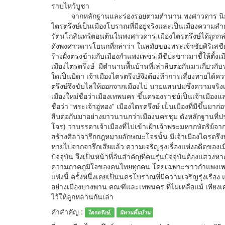
ราบไหว้บูชา
จากหลักฐานและร่องรอยตามตำนาน พงศาวดาร นิยายปรัมป
ไตรตรึงษ์เป็นเมืองโบราณที่มีอยู่จริงและเป็นเมืองความสำ
รัตนโกสินทร์ตอนต้นในพงศาวดาร เมืองไตรตรึงษ์ได้ถูกกล่
ดังพงศาวดารโยนกที่กล่าว่า ในสมัยของพระเจ้าชัยศิริเสชีย
ร้างฝั่งตรงข้ามกับเมืองกำแพงเพชร มีชีปะขาวมาชี้ให้ตั้งเมือง
เมืองไตรตรึงษ์ มีตำนานพื้นบ้านที่เล่าสืบต่อกันมาเกี่ยวกั
ใดเป็นบิดา เจ้าเมืองไตรตรึงษ์จึงต้องท้าการเสี่ยงทายได้
ตรึงษ์จึงขับไล่ให้ออกจากเมืองไป นายแสนปมซึ่งความจริง
เมืองใหม่ชื่อว่าเมืองเทพนคร ขึ้นครองราชย์เป็นเจ้าเมืองแล
ชื่อว่า “พระเจ้าอู่ทอง” เมืองไตรตรึงษ์ เป็นเมืองที่มีขึ้นม
สืบต่อกันมาอย่างยาวนานกว่าเมืองนครชุม ดังหลักฐานที่ป
โจร) ว่าบรรดาเจ้าเมืองที่ไปเข้าเฝ้าเจ้าพระมหากษัตริย์จ
สร้างศิลาจารึกกฎหมายลักษณะโจรนั้น มีเจ้าเมืองไตรตรึงษ์
หายไปจากจารึกเสียแล้ว ความเจริญรุ่งเรื่องแห่งอดีตของ
ปัจจุบัน จึงเป็นหน้าที่อันสำคัญที่คนรุ่นปัจจุบันต้องแสวงห
ความภาคภูมิใจของคนไทยทุกคน โดยเฉพาะชาวกำแพงเพชรและตำ
แห่งนี้ ครั้งหนึ่งเคยเป็นนครโบราณที่มีความเจริญรุ่งเรื
อย่างเมืองบางพาน คณฑีและเทพนคร ที่ไม่เหลือแม้ เพียงเ
ไว้ให้ลูกหลานกันเล่า
คำสำคัญ :
ไตรตรึงษ์,
นิทานพื้นบ้าน