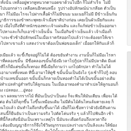
ทั้งนั้น เหลืออยู่พวกหูหนวกตาบอดขาด้วนไปอีก ก็ไม่สำเร็จ ไม่มี
ไปบอกกล่าว เหลือคนอีกคนหนึ่ง รูปร่างอัปลักษณ์น่าเกลียด ตัวเป็น
้ามา ก็ไม่มีอะไรจะไปฝากเสื้อผ้าก็ไม่มีขนม นมเนยก็ไม่มี มีข้าวเย็นก้น
ุญญาธิการของข้าพระพุทธเจ้าเมื่อชาติปางก่อน เคยเป็นผัวเมียกันและ
ไป เมื่อไปถึงที่ตำหนักของพระเจ้าแผ่นดิน และก็แก้ห่อข้าวเย็นออกมา
ปหาและก็เก็บเอาข้าวเย็นนั้น ในเมื่อกินข้าวเย็นแล้ว เจ้าเมืองก็
รูปร่างจะชั่วช้าอัปลักษณ์ในเมื่อเราตรัสออกไปแล้วว่าจะต้องยกให้เขา
ข้าไปหาเขาแล้ว แสดงว่าเขาต้องเป็นพ่อของเด็ก” เมื่อยกให้กันแล้วก็
เมียแล้ว จะขี้เกียจอยู่ก็ไม่ได้ ต้องขยันทำงาน งานนั้นก็ไม่มีอะไรหา
คลองขมิ้น มีชื่อคลองขมิ้นก็ยังมีเวลาไปกู้ปลาก็ไม่มีปลาติด มีแต่
มาทีไรก็มีแต่ขมิ้นก็เทกอง ทีนี้เมียก็ถามว่า แกไปดักปลา ทำไมไม่ได้
าเททิ้งหมด ทีนี้เอามาให้ดูซิ ขมิ้นนั้นเป็นยังไง รุ่งเช้าก็ไปกู้ ลอบ
ึงบ้านเทขมิ้นออก ขมิ้นนั้นก็กลายเป็นทองคำไม่ได้เป็นขมิ้นอย่างเดิม
แผ่ทำเปลทำอู่สำหรับให้ลูกนอน ในเมื่อเอาทองคำมาทำเปลให้ลูกนอนก็
ู่ทอง เปลทอง….อู่ทอง
ากรากไม้ ที่มันเป็นป่าเป็นดง ก็จะฟันให้มันเตียน เพื่อจะได้
นต่อ ต้นไม้ก็ลุกขึ้น โงขึ้นเหมือนเดิม ไม่มีต้นไม้ต้นไหนล้มตายเลย ก็
ปแล้ว มันทำไมถึงกลับขึ้นมาได้ เมียก็ไม่เชื่อหาว่าผัวยังมีสันดาน
นนี้ก็ยืนยันว่าเป็นความจริง ไปตัดโค่นจริง ๆ แล้วก็ไปฟันอีก เช้า
ทีนี้ก็สงสัยนี่มันเป็นเพราะเหตุไร นี่มันจะเดือดร้อนถึงเทวดาถึง
จะต้องมีบญญาธิการก็จึงใช้วิษณุกรรมแปลงร่างมาเป็นลิงและให้ฆ้อง
 ต้นไม้ที่ท้าวแสนปมฟันไว้นี่นะ ต้นไม้นั้นจะลุกขึ้นหมด ท้าวแสนแปลกใจ