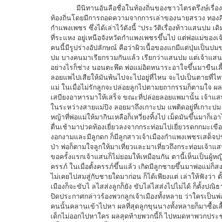
มีนิทานอันลือชื่อในท้องถิ่นของชาวไตรตรึงษ์เรื่อง “ท
ท้องถิ่นโดยมีการถอดความจากการเล่าของนายสรวง ทองสีอ
กำแพงเพชร ซึ่งได้เล่าไว้ดังนี้ “ประวัติเรื่องท้าวแสนปม เ
ที่ระแหง อยู่เหนือจังหวัดกำแพงเพชรขึ้นไป แต่พ่อแม่ของเจ
คนนี้มีรูปร่างอัปลักษณ์ คือว่าผิวเนื้อของแกมีแต่ปุ่มเป็
ปม บางคนมาเรียกรวมกันแล้ว เรียกว่าแสนปม แต่เจ้าแสนเ
อย่างไรก็ช่าง นอนตะพึด พ่อแม่อิดหนาระอาใจขึ้นมาขืนเลี
ลอยแพไปเสียให้มันพ้นไปจะไปอยู่ที่ไหน จะไปเป็นตายที่ไหน
แม่ ในเมื่อไม่รักลูกจะปล่อยลูกไปตามยถากรรมก็ตามใจ ผลท
เสบียงอาหารมาให้เสร็จ ขณะที่ปล่อยลอยแพมานั้น เจ้าแสนก็อ
ในระหว่างสายแม่ปิง ลอยมาถึงเกาะปม แพติดอยู่ที่เกาะปม เจ
หญ้าที่พ่อแม่ให้มากินเหลือก็เหวี่ยงทิ้งไป เม็ดมันขึ้นมาก็เ
ตื่นเช้ามาปวดท้องเยี่ยวลงจากกระท่อมไปเยี่ยวรดกกมะเขือ
งอกงามและมีลูกดก ก็มีลูกสาวเจ้าเมืองกำแพงเพชรเสด็จประพ
ป่า พ่อก็ตามใจลูกให้มาเที่ยวและมาเที่ยวถึงกระท่อมเจ้าแ
ขอครั้งแรกเจ้าแสนก็ไม่ยอมให้เหมือนกัน ตานี้เห็นเป็นผู้หญ
ครรภ์ ในเมื่อตั้งครรภ์ขึ้นแล้ว เกิดมีลูกชายขึ้นมาพ่อแม่ก
ไม่เคยไปสมสู่กับชายใดมาก่อน ก็ได้เพียงแต่ เล่าให้ฟังว่า ตั
เมืองก็จะขับไ ลไสส่งลูกก็ยัง ขับไล่ไสส่งไปไม่ได้ ก็ตั้ง
ปิดประกาศกล่าวร้องพวกลูกเจ้าเมืองทั้งหลาย ว่าใครเป็นพ
คนนั้นคลานเข้าไปหา ผลที่สุดลูกขุนนางทั้งหลายก็มาซื้อเสื้
เด็กไม่ออกไปหาใคร ผลสุดท้ายพวกนี้ก็ ไปหมดหาพวกป