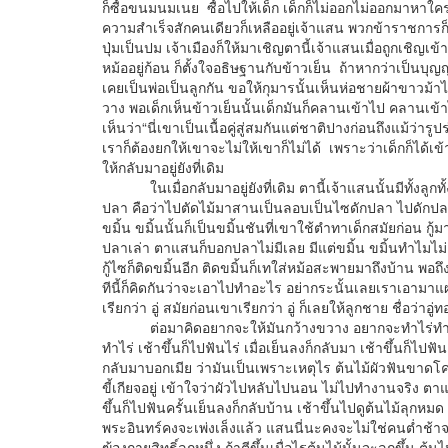
ก็ซื้อขนมนมเนย ซื้อไปให้เด็ก เด็กก็ไม่ออกไม่ออกมาหาใคร
ความสำเร็จสักคนเดียวก็เหลืออยู่เจ้าแสน พวกข้าราชการก็
ปุ่มเป็นปม เจ้าเมืองก็ให้มาเชิญตานี้เจ้าแสนเมื่อถูกเชิญเข
หม้ออยู่ก้อน ก็ตั้งใจอธิษฐานกับข้าวเย็น ถ้าหากว่าเป็นบ
เคยเป็นพ่อเป็นลูกกัน ขอให้กุมารนั้นเห็นห่อชายผ้าขาวม้า
วาง พอเด็กเห็นข้าวเย็นนั้นเด็กมันก็คลานเข้าไป คลานเข้าไ
เห็นว่า“นี่เขาเป็นเนื้อคู่สู่สมกันแต่ชาติปางก่อนถึงแม้ว่า
เราก็ต้องยกให้เขาจะไม่ให้เขาก็ไม่ได้ เพราะว่าเด็กก็ได้เ
ให้กลับมาอยู่ยังที่เดิม
ในเมื่อกลับมาอยู่ยังที่เดิม ตานี้เจ้าแสนนั้นมีทั้งลูกทั้ง
ปลา คือว่าไปตัดไม้มาสานเป็นลอบเป็นไซดักปลา ไปดักปลาที่
ขมิ้น ขมิ้นนั้นก็เป็นขมิ้นชันที่เขาใช้ตำทาเด็กสมัยก่อน กู้
ปลาเล่า ตาแสนก็บอกปลาไม่มีเลย มีแต่ขมิ้น ขมิ้นทำไมไม่เอาม
กู้ไซก็ติดขมิ้นอีก ติดขมิ้นก็เทใส่หม้อสะพายมาถึงบ้าน พอถ
ทีนี้ก็คิดกันว่าจะเอาไปทำอะไร อย่ากระนั้นเลยเราเอามา
เรียกว่า อู่ สมัยก่อนเขาเรียกว่า อู่ ก็เลยให้ลูกชาย ชื่อว่าอ
ต่อมาคิดอยากจะให้มันกว้างขวาง อยากจะทำไร่ทำนา ผลหม
ทำไร่ เช้าขึ้นก็ไปฟันไร่ เมื่อเย็นลงก็กลับมา เช้าขึ้นก็ไปฟั
กลับมาบอกเมีย ว่ามันเป็นเพราะเหตุไร ต้นไม้ผัวฟันขาดโคนไ
ขี้เกียจอยู่ เข้าใจว่าผัวไปหลับไปนอน ไม่ไปทำงานจริง ตาแส
ขึ้นก็ไปฟันครั้นเย็นลงก็กลับบ้าน เช้าขึ้นไปดูต้นไม้ลุกหมด 
พระอินทร์คงจะเพ่งเล็งแล้ว แสนนี่นะคงจะไม่ใช่คนต่ำช้า
ฆ้องกายสิทธิ์ลูกหนึ่ง ถ้าตีขึ้นเมื่อไรต้นไม้นั้นจะลุกขึ้น