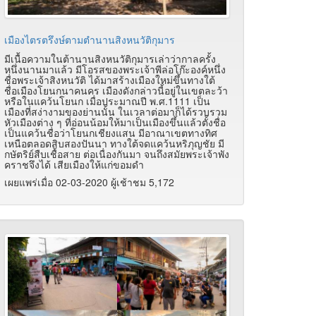
เมืองไตรตรึงษ์ตามตำนานสิงหนวัติกุมาร
มีเนื้อความในต้านานสิงหนวัติกุมารเล่าว่ากาลครั้ง
หนึ่งนานมาแล้ว มีโอรสของพระเจ้าพีล่อโก๊ะองค์หนึ่ง
ชื่อพระเจ้าสิงหนวัติ ได้มาสร้างเมืองใหม่ขึ้นทางใต้
ชื่อเมืองโยนกนาคนคร เมืองดังกล่าวนี้อยู่ในเขตละว้า
หรือในแคว้นโยนก เมื่อประมาณปี พ.ศ.1111 เป็น
เมืองที่สง่างามของย่านนั้น ในเวลาต่อมาก็ได้รวบรวม
หัวเมืองต่าง ๆ ที่อ่อนน้อมให้มาเป็นเมืองขึ้นแล้วตั้งชื่อ
เป็นแคว้นชื่อว่าโยนกเชียงแสน มีอาณาเขตทางทิศ
เหนือตลอดสิบสองปันนา ทางใต้จดแคว้นหริภุญชัย มี
กษัตริย์สืบเชื้อสาย ต่อเนื่องกันมา จนถึงสมัยพระเจ้าพัง
คราชจึงได้ เสียเมืองให้แก่ขอมดำ
เผยแพร่เมื่อ 02-03-2020 ผู้เช้าชม 5,172