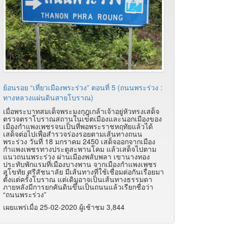
ย้อนรอย “เที่ยวเมืองพระร่วง” ตอนที่ 5 (ถนนพระร่วง :
ทางหลวงแผ่นดินสายโบราณ)
เมื่อพระบาทสมเด็จพระมงกุฎุเกล้าเจ้าอยู่หัวทรงเสด็จ
ตรวจตราโบราณสถานในเขตเมืองและนอกเมืองของ
เมืองกำแพงเพชรจนเป็นที่พอพระราชหฤทัยแล้วได้
เสด็จต่อไปเพื่อสำรวจร่องรอยตามเส้นทางถนน
พระร่วง วันที่ 18 มกราคม 2450 เสด็จออกจากเมือง
กำแพงเพชรทางประตูสะพานโคม แล้วเสด็จไปตาม
แนวถนนพระร่วง ผ่านเมืองพลับพลา เขานางทอง
ประทับพักแรมที่เมืองบางพาน จากเมืองกำแพงเพชร
สุโขทัย ศรีสัชนาลัย มีเส้นทางที่ใช้เชื่อมต่อกันเรื่อยมา
ตั้งแต่ครั้งโบราณ แต่เดิมอาจเป็นเส้นทางธรรมดา
ภายหลังมีการยกคันดินขึ้นเป็นถนนแล้วเรียกชื่อว่า
“ถนนพระร่วง”
เผยแพร่เมื่อ 25-02-2020 ผู้เช้าชม 3,844