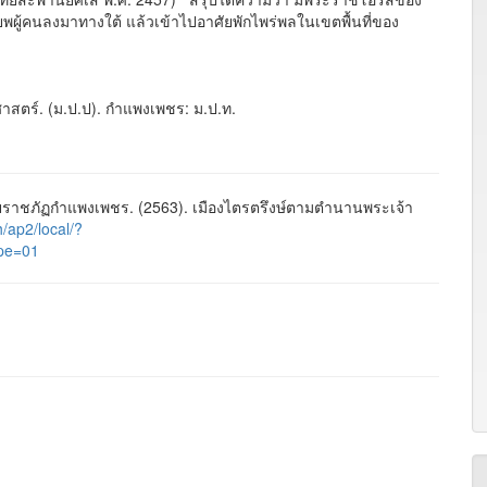
ู้คนลงมาทางใต้ แล้วเข้าไปอาศัยพักไพร่พลในเขตพื้นที่ของ
ศาสตร์. (ม.ป.ป). กำแพงเพชร: ม.ป.ท.
ราชภัฏกำแพงเพชร. (2563). เมืองไตรตรึงษ์ตามตำนานพระเจ้า
th/ap2/local/?
pe=01