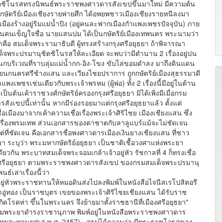
นรสทรงนิพนธ์พระราชพงศาวดารสังเขปขึ้นมาใหม่ มีความต้น
วยกษัตริย์เมืองเชียงรายพ่ายศึก ได้อพยพชาวเมืองเชียงรายหนีลงมา
เมืองร้างอยู่ริมแม่น้ำปิง (อยู่คนละฟากเมืองกำแพงเพชรปัจจุบัน) ภาย
ัญชนคนเข็ญใจชื่อ นายแสนปม ได้เป็นกษัตริย์เมืองเทพนคร พระนามว่า
อมาคือ สมเด็จพระรามาธิบดี ผู้ทรงสร้างกรุงศรีอยุธยา ถ้าพิจารณา
พระปรมานุชิตชิโนรสให้ละเอียด จะพบว่ามีตำนาน 2 เรื่องอยู่ปน
โยนกบริเวณที่ราบลุ่มแม่น้ำกก-อิง-โขง ขับไล่ขอมดำลง มาถึงดินแดน
ืองโยนกนครศรีช้างแสน และเวียงไชยปราการ ถูกกษัตริย์เมืองสุธรรมวดี
งเพชรเช่นเดียวกับพระเจ้าพรหม (ผู้พ่อ) ทั้ง 2 เรื่องนี้มีอยู่ในต้าน
็นต้นเค้าราชวงศ์กษัตริย์ครองกรุงศรีอยุธยา มิได้เพิ่งมีเมื่อกรม
ขปนี้เท่านั้น หากมีร่องรอยมาแต่กรุงศรีอยุธยาแล้ว ตั้งแต่
อเมืองมาจากเค้าความเชื่อเรื่องพระเจ้าศิริไชย เมืองเชียงแสน ซึ่ง
เรื่องพรมเทพ ส่วนเอกสารของตาชาตกับลาลูแบร์แม้จะไม่ชัดเจน
่ที่ชัดเจน คือเอกสารชื่อพงศาวดารเมืองเงินยางเชียงแสน ที่ชาว
ยา ระบุว่า พระมหากษัตริย์อยุธยา เป็นชาติเชื้อวงศาแห่งพระยา
ียวกัน พระบาทสมเด็จพระจอมเกล้าเจ้าอยู่หัว รัชกาลที่ 4 ก็ทรงเชื่อ
รุงศรีอยุธยา ตามพระราชพงศาวดารสังเขป ของกรมสมเด็จพระปรมานุ
เล่าเรื่องนี้ว่า
ัวพระราชทานให้หมอดินส่งไปลงพิมพ์ในหนังสือไจนีสเรโปสิตอรี
ะเจ้าอู่ทอง เป็นราชบุตร เขยของพระเจ้าศิริไชยเชียงแสน ได้รับราช
กิดโรคห่า ขึ้นในพระนคร จึงย้ายมาตั้งราชธานีที่เมืองศรีอยุธยา"
มพระยาดำรงราชานุภาพ พิมพ์อยู่ในหนังสือพระราชพงศาวดาร
ิมพ์ไทยสะพานยศเส พ.ศ. 2457) สรุปได้ความว่า มีพระราชโอรสของ