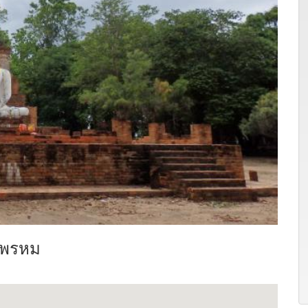
าพรหม