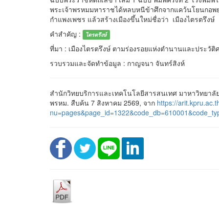
พระเจ้าพรหมมหาราชได้หลบหนีข้าศึกจากแคว้นโยนกอพยพผ
กำแพงเพชร แล้วสร้างเมืองขึ้นใหม่ชื่อว่า เมืองไตรตรึงษ์
คำสำคัญ :
ไตรตรึงษ์
ที่มา : เมืองไตรตรึงษ์ ตามร่องรอยแห่งตำนานและประวัติ
รวบรวมและจัดทำข้อมูล : กาญจนา จันทร์สิงห์
สำนักวิทยบริการและเทคโนโลยีสารสนเทศ มาหาวิทยาลัย
พรหม. สืบค้น 7 สิงหาคม 2569, จาก
https://arit.kpru.ac.
nu=pages&page_id=1322&code_db=610001&code_ty