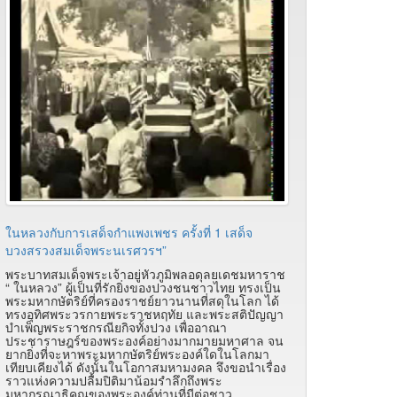
ในหลวงกับการเสด็จกำแพงเพชร ครั้งที่ 1 เสด็จ
บวงสรวงสมเด็จพระนเรศวรฯ”
พระบาทสมเด็จพระเจ้าอยู่หัวภูมิพลอดุลยเดชมหาราช
“ ในหลวง” ผู้เป็นที่รักยิ่งของปวงชนชาวไทย ทรงเป็น
พระมหากษัตริย์ที่ครองราชย์ยาวนานที่สดุในโลก ได้
ทรงอุทิศพระวรกายพระราชหฤทัย และพระสติปัญญา
บำเพ็ญพระราชกรณียกิจทั้งปวง เพื่ออาณา
ประชาราษฎร์ของพระองค์อย่างมากมายมหาศาล จน
ยากยิ่งที่จะหาพระมหากษัตริย์พระองค์ใดในโลกมา
เทียบเคียงได้ ดังนั้นในโอกาสมหามงคล จึงขอนำเรื่อง
ราวแห่งความปลื้มปิติมาน้อมรำลึกถึงพระ
มหากรุณาธิคุณของพระองค์ท่านที่มีต่อชาว