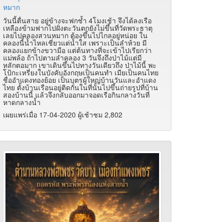
หมาก
วันนี้ตื่นสาย อยู่ข้างจะฟกช้ำ 4โมงเช้า จึงได้ลงเรือ
เหลืองข้ามฟากไปฝั่งตะวันตกยังไม่ขึ้นที่วัดพระธาตุ
เลยไปคลองสวนหมาก ต้องขึ้นไปไกลอยู่หน่อย ใน
คลองนี้น้ำไหลเชี่ยวแต่น้ำใส เพราะเป็นลำห้วย มี
คลองแยกข้างขวามือ แต่ต้นทางที่จะเข้าไปเรียกว่า
แม่พล้อ ถ้าไปตามลำคลอง 3 วันจึงถึงป่าไม้แต่มี
หลักตอมาก เขาเดินขึ้นไปทางวันเดียวถึง ป่าไม้นี้ พะ
โป้กะเหรี่ยงในบังคับอังกฤษเป็นคนทำ เมียเป็นคนไทย
ชื่ออำแดงทองย้อย เป็นบุตรผู้ใหญ่บ้านวันและอำแดง
ไทย ตั้งบ้านเรือนอยู่ติดกันในที่นั้นไปขึ้นถ่ายรูปที่บ้าน
สองบ้านนี้ แล้วจึงกลับออกมาจอดเรือกินกลางวันที่
หาดกลางน้ำ
เผยแพร่เมื่อ 17-04-2020 ผู้เช้าชม 2,802