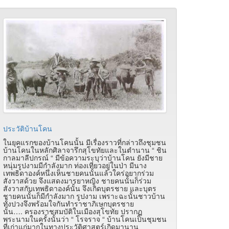
ประวัติบ้านโคน
ในยุคแรกของบ้านโคนนั้น มีเรื่องราวที่กล่าวถึงชุมชน
บ้านโคนในหลักศิลาจารึกสุโขทัยและในตำนาน “ ชิน
กาลมาลีปกรณ์ “ มีข้อความระบุว่าบ้านโคน ยังมีชาย
หนุ่มรูปงามมีกำลังมาก ท่องเที่ยวอยู่ในป่า มีนาง
เทพธิดาองค์หนึ่งเห็นชายคนนั้นแล้วใคร่อยากร่วม
สังวาสด้วย จึงแสดงมารยาหญิง ชายคนนั้นก็ร่วม
สังวาสกับเทพธิดาองค์นั้น จึงเกิดบุตรชาย และบุตร
ชายคนนั้นก็มีกำลังมาก รูปงาม เพราะฉะนั้นชาวบ้าน
ทั้งปวงจึงพร้อมใจกันทำราชาภิเษกบุตรชาย
นั้น…. ครองราชสมบัติในเมืองสุโขทัย ปรากฏ
พระนามในครั้งนั้นว่า “ โรจราจ “ บ้านโคนเป็นชุมชน
ที่เก่าแก่มากในทางประวัติศาสตร์เกิดมานาน