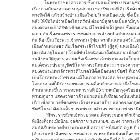
ในพระราชพงศาวดาร ซึ่งกรมสมเด็จพระปรมานุชิตชิโ
เรื่องต่างกับพงศาวดารกรุงสยาม (ของรัชกาลที่ 2) เริ่มด้
ทางทิศใต้ แล้วสร้างบ้านเมืองใหม่บริเวณเมืองแปบ ซึ่งเป็น
หลังให้ชื่อใหม่ว่าเมืองไตรตรึงษ์ ต่อมามีลูกเขยเป็นสาม
สมเด็จพระเจ้าศิริชัยเชียงแสน มีโอรสชื่อเจ้าอู่ทอง ซึ่งต่
ความต้นเรื่องของพระราชพงศาวดารสังเขป ฉบับกรมสมเด็จ
กัน คือ เป็นเรื่องพระเจ้าพรหม (ผู้พ่อ) จากดินแดนแคว้น
เมืองกำแพงเพชร กับเรื่องพระเจ้าไชยสิริ (ผู้ลูก) แห่งเม
(สะเทิม อยู่ในพม่า) โจมตีขับไล่หนีลงมาถึงดินแดน เมืองกำแพ
านสิงหนวัติกุมาร ความเชื่อเรื่องพระเจ้าพรหมแคว้นโยนก เป
สมเด็จพระปรมานุชิตชิโนรส ทรงนิพนธ์พระราชพงศาวดารสังเ
สมเด็จพระมหาจักรพรรดิโปรดให้ตั้งเมืองนครชัยศรี ก็เอาชื่
เป็นโอรสพระเจ้าพรหม แม้ในเอกสารวันวลิต ก็ระบุนิทาน
โดยตรง แต่ก็มีร่องรอยของการเคลื่อนย้ายจากสองฝั่งโขงแต
ล้านนาแต่งขึ้นราวพุทธศตวรรษที่ 23 ร่วมสมัยกรุงศรีอยุธ
พรหมกุมาร แสดงว่าชาวล้านนายุคนั้นก็เชื่ออย่างนั้นเช่นเด
เรื่องเชื้อสายวงศ์ของพระเจ้าพรหมมาสร้าง แล้วครองก
ชิตชิโนรส ดังสมเด็จฯ กรมพระยาดำรงราชานุภาพ ทรงนิพนธ์
"มีพระราชนิพนธ์พระบาทสมเด็จพระจอมเกล้าเจ้าอยู่ห
ที่เมืองกิ่งตังเมื่อปีกุน จุลศักราช 1213 พ.ศ. 2394 ว่าพร
สมบัติสืบพระวงศ์ทางพระมเหสี ครองราชย์สมบัติ อยู่ 6 ปี เ
(ตำนานหนังสือพระราชพงศาวดาร พระนิพนธ์สมเด็จฯ กร
ฉบับพระราชหัตถเลขา เล่ม 1 ฉบับ พิมพ์ครั้งที่ 2 โรงพ