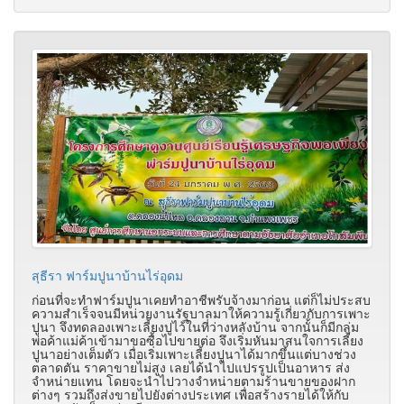
สุธีรา ฟาร์มปูนาบ้านไร่อุดม
ก่อนที่จะทำฟาร์มปูนาเคยทำอาชีพรับจ้างมาก่อน แต่ก็ไม่ประสบ
ความสำเร็จจนมีหน่วยงานรัฐบาลมาให้ความรู้เกี่ยวกับการเพาะ
ปูนา จึงทดลองเพาะเลี้ยงปูไว้ในที่ว่างหลังบ้าน จากนั้นก็มีกลุ่ม
พ่อค้าแม่ค้าเข้ามาขอซื้อไปขายต่อ จึงเริ่มหันมาสนใจการเลี้ยง
ปูนาอย่างเต็มตัว เมื่อเริ่มเพาะเลี้ยงปูนาได้มากขึ้นแต่บางช่วง
ตลาดตัน ราคาขายไม่สูง เลยได้นำไปแปรรูปเป็นอาหาร ส่ง
จำหน่ายแทน โดยจะนำไปวางจำหน่ายตามร้านขายของฝาก
ต่างๆ รวมถึงส่งขายไปยังต่างประเทศ เพื่อสร้างรายได้ให้กับ