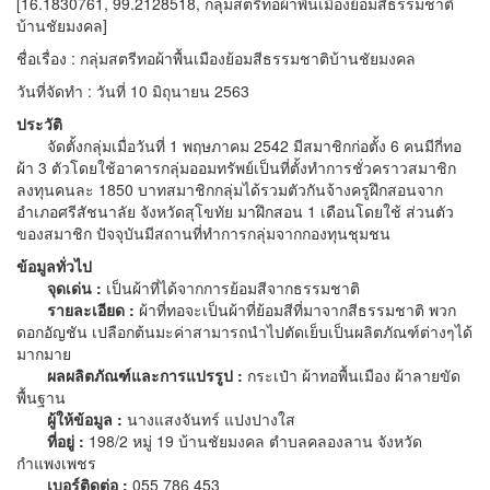
[16.1830761, 99.2128518, กลุ่มสตรีทอผ้าพื้นเมืองย้อมสีธรรมชาติ
บ้านชัยมงคล]
ชื่อเรื่อง : กลุ่มสตรีทอผ้าพื้นเมืองย้อมสีธรรมชาติบ้านชัยมงคล
วันที่จัดทำ : วันที่ 10 มิถุนายน 2563
ประวัติ
จัดตั้งกลุ่มเมื่อวันที่ 1 พฤษภาคม 2542 มีสมาชิกก่อตั้ง 6 คนมีกี่ทอ
ผ้า 3 ตัวโดยใช้อาคารกลุ่มออมทรัพย์เป็นที่ตั้งทำการชั่วคราวสมาชิก
ลงทุนคนละ 1850 บาทสมาชิกกลุ่มได้รวมตัวกันจ้างครูฝึกสอนจาก
อำเภอศรีสัชนาลัย จังหวัดสุโขทัย มาฝึกสอน 1 เดือนโดยใช้ ส่วนตัว
ของสมาชิก ปัจจุบันมีสถานที่ทำการกลุ่มจากกองทุนชุมชน
ข้อมูลทั่วไป
จุดเด่น :
เป็นผ้าที่ได้จากการย้อมสีจากธรรมชาติ
รายละเอียด :
ผ้าที่ทอจะเป็นผ้าที่ย้อมสีที่มาจากสีธรรมชาติ พวก
ดอกอัญชัน เปลือกต้นมะค่าสามารถนำไปตัดเย็บเป็นผลิตภัณฑ์ต่างๆได้
มากมาย
ผลผลิตภัณฑ์และการแปรรูป :
กระเป๋า ผ้าทอพื้นเมือง ผ้าลายขัด
พื้นฐาน
ผู้ให้ข้อมูล :
นางแสงจันทร์ แปงปางใส
ที่อยู่ :
198/2 หมู่ 19 บ้านชัยมงคล ตำบลคลองลาน จังหวัด
กำแพงเพชร
เบอร์ติดต่อ :
055 786 453