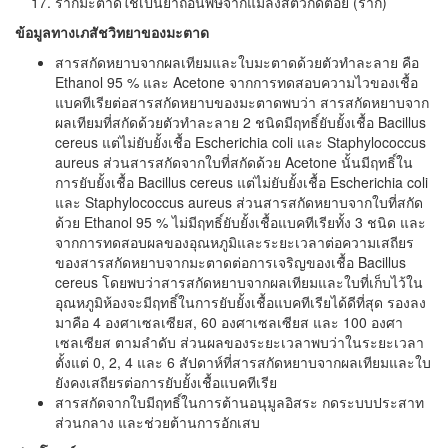
รากมะตาดใช้เป็นยาถอนพิษจากแมลงสัตว์กัดต่อย (ราก)
ข้อมูลทางเภสัชวิทยาของมะตาด
สารสกัดหยาบจากผลเทียมและใบมะตาดด้วยตัวทำละลาย คือ
Ethanol 95 % และ Acetone จากการทดสอบความไวของเชื้อ
แบคทีเรียต่อสารสกัดหยาบของมะตาดพบว่า สารสกัดหยาบจาก
ผลเทียมที่สกัดด้วยตัวทำละลาย 2 ชนิดมีฤทธิ์ยับยั้งเชื้อ Bacillus
cereus แต่ไม่ยับยั้งเชื้อ Escherichia coli และ Staphylococcus
aureus ส่วนสารสกัดจากใบที่สกัดด้วย Acetone นั้นมีฤทธิ์ใน
การยับยั้งเชื้อ Bacillus cereus แต่ไม่ยับยั้งเชื้อ Escherichia coli
และ Staphylococcus aureus ส่วนสารสกัดหยาบจากใบที่สกัด
ด้วย Ethanol 95 % ไม่มีฤทธิ์ยับยั้งเชื้อแบคทีเรียทั้ง 3 ชนิด และ
จากการทดสอบผลของอุณหภูมิและระยะเวลาต่อความเสถียร
ของสารสกัดหยาบจากมะตาดต่อการเจริญของเชื้อ Bacillus
cereus โดยพบว่าสารสกัดหยาบจากผลเทียมและใบที่เก็บไว้ใน
อุณหภูมิห้องจะมีฤทธิ์ในการยับยั้งเชื้อแบคทีเรียได้ดีที่สุด รองลง
มาคือ 4 องศาเซลเซียส, 60 องศาเซลเซียส และ 100 องศา
เซลเซียส ตามลำดับ ส่วนผลของระยะเวลาพบว่าในระยะเวลา
ตั้งแต่ 0, 2, 4 และ 6 สัปดาห์ที่สารสกัดหยาบจากผลเทียมและใบ
ยังคงเสถียรต่อการยับยั้งเชื้อแบคทีเรีย
สารสกัดจากใบมีฤทธิ์ในการต้านอนุมูลอิสระ กดระบบประสาท
ส่วนกลาง และช่วยต้านการอักเสบ