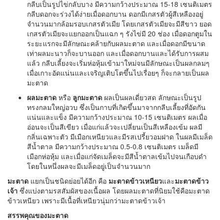
กลีบเป็นรูปไข่กลับบาง มีความกว้างประมาณ 15-18 เซนติเมตร
กลีบดอกจะร่วงได้ง่ายเมื่อดอกบาน ดอกมีเกสรตัวผู้สีเหลืองอยู่
จำนวนมากล้อมรอบเกสรตัวเมีย โดยเกสรตัวเมียจะมีสีขาว ยอด
เกสรตัวเมียจะแยกออกเป็นแฉก ๆ รังไข่มี 20 ช่อง เมื่อดอกตูมใน
ระยะแรกจะมีลักษณะคล้ายกับผลมะตาด และเมื่อดอกมีขนาด
เท่าผลมะนาวก็จะบานออก และเมื่อดอกบานและได้รับการผสม
แล้ว กลีบเลี้ยงจะเริ่มห่อหุ้มเข้ามาใหม่จนมีลักษณะเป็นผลกลมๆ
เมื่อเกาะอัดแน่นและเจริญเติบโตขึ้นไปเรื่อยๆ ก็จะกลายเป็นผล
มะตาด
ผลมะตาด
หรือ
ลูกมะตาด
ผลเป็นผลเดี่ยวสด ลักษณะเป็นรูป
ทรงกลมใหญ่อวบ ซึ่งเป็นกาบที่เกิดขึ้นมาจากกลีบเลี้ยงที่อัดกัน
แน่นและแข็ง มีความกว้างประมาณ 10-15 เซนติเมตร ผลเมื่อ
อ่อนจะเป็นสีเขียว เมื่อแก่แล้วจะเปลี่ยนเป็นสีเหลืองเข้ม ผลมี
กลิ่นเฉพาะตัว มีเมือกเหนียวและมีรสเปรี้ยวอมฝาด ในผลมีเมล็ด
สีน้ำตาล มีความกว้างประมาณ 0.5-0.8 เซนติเมตร เมล็ดมี
เมือกห่อหุ้ม และเมื่อแก่จัดเมล็ดจะมีสีน้ำตาลเข้มไปจนเกือบดำ
โดยในหนึ่งผลจะมีเมล็ดอยู่เป็นจำนวนมาก
มะตาด
แยกเป็นชนิดย่อยได้อีก คือ
มะตาดข้าวเหนียว
และ
มะตาดข้าว
เจ้า
ซึ่งแบ่งตามรสสัมผัสของเนื้อผล โดยผลมะตาดที่นิยมใช้คือมะตาด
ข้าวเหนียว เพราะมีเนื้อที่เหนียวนุ่มกว่ามะตาดข้าวเจ้า
สรรพคุณของมะตาด