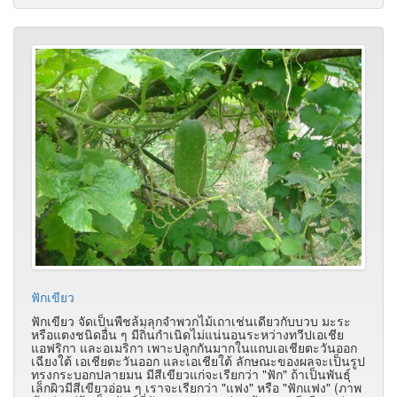
ฟักเขียว
ฟักเขียว จัดเป็นพืชล้มลุกจำพวกไม้เถาเช่นเดียวกับบวบ มะระ
หรือแตงชนิดอื่น ๆ มีถิ่นกำเนิดไม่แน่นอนระหว่างทวีปเอเชีย
แอฟริกา และอเมริกา เพาะปลูกกันมากในแถบเอเชียตะวันออก
เฉียงใต้ เอเชียตะวันออก และเอเชียใต้ ลักษณะของผลจะเป็นรูป
ทรงกระบอกปลายมน มีสีเขียวแก่จะเรียกว่า "ฟัก" ถ้าเป็นพันธุ์
เล็กผิวมีสีเขียวอ่อน ๆ เราจะเรียกว่า "แฟง" หรือ "ฟักแฟง" (ภาพ