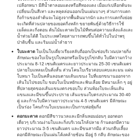
เปลือกหนา มีสีน้ำตาลอมแดงหรือสีทองแดง เมื่อแก่เปลือกต้นจะ
เปลี่ยนเป็นสีเทา และหลุดล่อนออกเป็นแผ่นบางๆ ส่วนการแตก
กิ่งก้านของลำต้นจะไม่สูงจากพื้นดินมากนัก และการแตกกิ่งย่อย
จะเกิดที่ส่วนปลายของยอดกิ่งหลัก ขยายพันธุ์ด้วยวิธีการใช้
เมล็ดและกิ่งตอน ต้นไม้มะตาดเป็นไม้ที่ทนต่อความแห้งแล้งและ
น้ำท่วมได้ดี ในประเทศไทยสามารถพบขึ้นได้ทั่วไปในป่าพรุ
ป่าดิบชื้น และริมแม่น้ำลำธาร
ใบมะตาด
ใบเป็นใบเดี่ยวเรียงสลับถี่ออกเป็นช่อบริเวณปลายกิ่ง
ลักษณะของใบเป็นรูปใบหอกหรือเป็นรูปไข่กลับ ใบมีความกว้าง
ประมาณ 8-12 เซนติเมตรและยาวประมาณ 25-30 เซนติเมตร
ปลายใบแหลมเป็นติ่งสั้น ส่วนโคนใบเรียวสอบแคบและมน แผ่น
ใบหนา ใบเป็นคลื่นลอนตามเส้นแขนง ใบที่แยกขนานออกจาก
เส้นใบไปขอบใบ ขอบใบเป็นหยักและฟันเลื่อย มีหนามเล็ก ๆ อยู่
ที่ปลายสุดของเส้นแขนงตรงขอบใบ ส่วนท้องใบจะเห็นเส้น
แขนงและมีขนขึ้นประปราย เส้นแขนงใบตรงประมาณ 30-40
คู่ และก้านใบมีความยาวประมาณ 4-5 เซนติเมตร มีลักษณะ
เป็นร่อง โคนก้านใบแบนและเป็นกาบห่อหุ้มกิ่ง
ดอกมะตาด
ดอกมีสีขาวนวลและมีกลิ่นหอมอ่อนๆ ออกดอก
เดี่ยวๆ บริเวณง่ามใบและกิ่งบริเวณใกล้ปลาย ก้านดอกมีความ
ยาวประมาณ 3-5 เซนติเมตร และมีขนสากมือ ส่วนกลีบเลี้ยง
ดอกมีลักษณะเป็นแผ่นโค้งคล้ายช้อน มีอยู่ 5 กลีบ ลักษณะของ