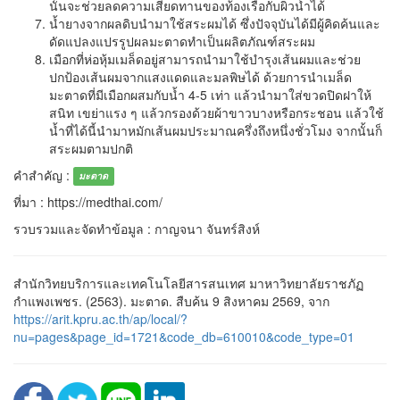
นั้นจะช่วยลดความเสียดทานของท้องเรือกับผิวน้ำได้
น้ำยางจากผลดิบนำมาใช้สระผมได้ ซึ่งปัจจุบันได้มีผู้คิดค้นและ
ดัดแปลงแปรรูปผลมะตาดทำเป็นผลิตภัณฑ์สระผม
เมือกที่ห่อหุ้มเมล็ดอยู่สามารถนำมาใช้บำรุงเส้นผมและช่วย
ปกป้องเส้นผมจากแสงแดดและมลพิษได้ ด้วยการนำเมล็ด
มะตาดที่มีเมือกผสมกับน้ำ 4-5 เท่า แล้วนำมาใส่ขวดปิดฝาให้
สนิท เขย่าแรง ๆ แล้วกรองด้วยผ้าขาวบางหรือกระชอน แล้วใช้
น้ำที่ได้นี้นำมาหมักเส้นผมประมาณครึ่งถึงหนึ่งชั่วโมง จากนั้นก็
สระผมตามปกติ
คำสำคัญ :
มะตาด
ที่มา : https://medthai.com/
รวบรวมและจัดทำข้อมูล : กาญจนา จันทร์สิงห์
สำนักวิทยบริการและเทคโนโลยีสารสนเทศ มาหาวิทยาลัยราชภัฏ
กำแพงเพชร. (2563). มะตาด. สืบค้น 9 สิงหาคม 2569, จาก
https://arit.kpru.ac.th/ap/local/?
nu=pages&page_id=1721&code_db=610010&code_type=01