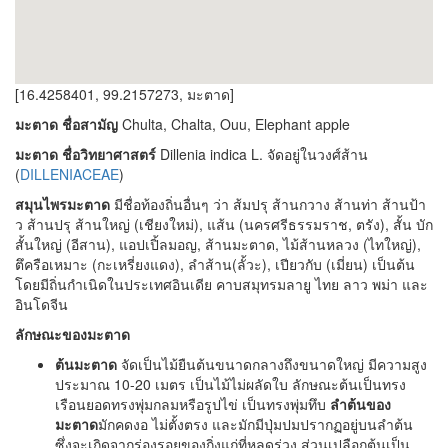
[16.4258401, 99.2157273, มะตาด]
มะตาด ชื่อสามัญ
Chulta, Chalta, Ouu, Elephant apple
มะตาด ชื่อวิทยาศาสตร์
Dillenia indica L. จัดอยู่ในวงศ์ส้าน
(
DILLENIACEAE
)
สมุนไพรมะตาด
มีชื่อท้องถิ่นอื่นๆ ว่า ส้มปรุ ส้านกวาง ส้านท่า ส้านป้า
ว ส้านปรุ ส้านใหญ่ (เชียงใหม่), แส้น (นครศรีธรรมราช, ตรัง), สั้น บัก
สั้นใหญ่ (อีสาน), แอปเปิ้ลมอญ, ส้านมะตาด, ไม้ส้านหลวง (ไทใหญ่),
ตึครือเหมาะ (กะเหรี่ยงแดง), ลำส้าน(ลั้วะ), เปียวกับ (เมี่ยน) เป็นต้น
โดยมีถิ่นกำเนิดในประเทศอินเดีย คาบสมุทรมลายู ไทย ลาว พม่า และ
อินโดจีน
ลักษณะของมะตาด
ต้นมะตาด
จัดเป็นไม้ยืนต้นขนาดกลางถึงขนาดใหญ่ มีความสูง
ประมาณ 10-20 เมตร เป็นไม้ไม่ผลัดใบ ลักษณะต้นเป็นทรง
เรือนยอดทรงพุ่มกลมหรือรูปไข่ เป็นทรงพุ่มทึบ
ลำต้นของ
มะตาด
มักคดงอ ไม่ตั้งตรง และมักมีปุ่มปมปรากฏอยู่บนลำต้น
ซึ่งจะเกิดจากร่องรอยของกิ่งแก่ที่หลุดร่วง ส่วนเปลือกต้นเป็น