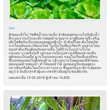
จอก
ลักษณะทั่วไป วัชพืชน้ำขนาดเล็ก ลำต้นทอดขนานไปกับผิวน้ำ
มีระบบรากแก้วและมีรากฝอยจำนวนมาก อายุยืนหลายปี เจริญ
เติบโตติดกันเป็นกลุ่มลอยอยู่บนผิวน้ำ ลำต้นมีไหล ต้นใหม่เกิด
จากโคนต้นและเกิดบนไหล ใบเป็นใบเดี่ยวเกิดบริเวณส่วนโคน
ของลำต้นเรียงซ้อนกันหลายชั้น ไม่มีก้านใบรูปร่างใบไม่
แน่นอน บางครั้งรูปรี แต่วนมากเป็นรูปสามเหลี่ยมปลายกลีบ
หยักลอนเป็นคลื่น ฐานใบมนสอบแคบ ขอบใบเรียบสีแดงมีขน
ขึ้นปกคลุมแผ่นใบทั้งสองด้าน บริเวณบานใบพองออกมีลักษณะ
อ่อนนุ่มคล้ายฟองน้ำ ทำให้ลอยน้ำได้ ออกดอกเป็นช่ออยู่ตรง
กลางต้นหรือต้นโคนใบระหว่างกลาง ซึ่งดอกนั้นจะมีกาบหุ้มดอก
อยู่ 2-3 อันมีเกสรตัวผู้และเกสรตัวเมียอยู่ในช่อเดียวกัน
เผยแพร่เมื่อ 13-02-2018 ผู้เช้าชม 10,835