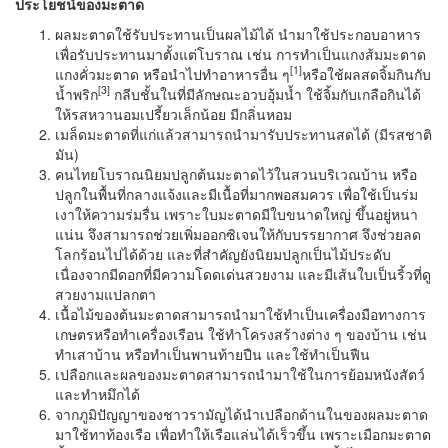
ประโยชน์ของมะตาด
ผลมะตาดใช้รับประทานเป็นผลไม้ได้ นำมาใช้ประกอบอาหาร
เพื่อรับประทานมาตั้งแต่โบราณ เช่น การทำเป็นแกงส้มมะตาด
[
1]
แกงคั่วมะตาด หรือนำไปทำอาหารอื่น ๆ
หรือใช้ผลสดจิ้มกินกับ
[
3]
น้ำพริก
กลีบชั้นในที่มีลักษณะอวบอุ้มน้ำ ใช้จิ้มกับเกลือกินได้
ให้รสหวานอมเปรี้ยวเล็กน้อย มีกลิ่นหอม
เมล็ดมะตาดที่แก่แล้วสามารถนำมารับประทานสดได้ (มีรสชาติ
มัน)
คนไทยโบราณนิยมปลูกต้นมะตาดไว้ในสวนบริเวณบ้าน หรือ
ปลูกในพื้นที่กลางแจ้งและมีเนื้อที่มากพอสมควร เพื่อใช้เป็นร่ม
เงาให้ความร่มรื่น เพราะใบมะตาดมีใบขนาดใหญ่ ขึ้นอยู่หนา
แน่น จึงสามารถช่วยเพิ่มออกซิเจนให้กับบรรยากาศ จึงช่วยลด
โลกร้อนไปได้ด้วย และที่สำคัญยังนิยมปลูกเป็นไม้ประดับ
เนื่องจากมีดอกที่มีความโดดเด่นสวยงาม และมีเส้นใบเป็นริ้วที่ดู
สวยงามแปลกตา
เนื้อไม้ของต้นมะตาดสามารถนำมาใช้ทำเป็นเครื่องมือทางการ
เกษตรหรือทำเครื่องเรือน ใช้ทำโครงสร้างต่าง ๆ ของบ้าน เช่น
ทำเสาบ้าน หรือทำเป็นพานท้ายปืน และใช้ทำเป็นฟืน
เปลือกและผลของมะตาดสามารถนำมาใช้ในการย้อมหนังสัตว์
และทำหมึกได้
จากภูมิปัญญาของชาวรามัญได้นำเปลือกด้านในของผลมะตาด
มาใช้ทาท้องเรือ เพื่อทำให้เรือแล่นได้เร็วขึ้น เพราะเมือกมะตาด