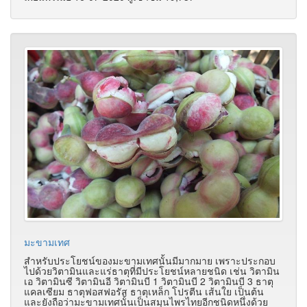
มะขามเทศ
สำหรับประโยชน์ของมะขามเทศนั้นมีมากมาย เพราะประกอบ
ไปด้วยวิตามินและแร่ธาตุที่มีประโยชน์หลายชนิด เช่น วิตามิน
เอ วิตามินซี วิตามินอี วิตามินบี 1 วิตามินบี 2 วิตามินบี 3 ธาตุ
แคลเซียม ธาตุฟอสฟอรัส ธาตุเหล็ก โปรตีน เส้นใย เป็นต้น
และยังถือว่ามะขามเทศนั้นเป็นสมุนไพรไทยอีกชนิดหนึ่งด้วย