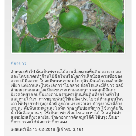
ขีกาขาว
ลักษณะทั่วไป ต้นเป็นพรรณไม้เถาเลื้อยตามพื้นดิน เถาจะกลม
และโตขนาดเท่าก้านไม้ขีดไฟหรือโตกว่าเล็กน้อย ตามข้อของ
เถาจะมีมือเกาะ ใบจะมีขนหนากลมโต ดูผิวเผินแล้วจะคล้ายผัก
เขียว แต่เถาและใบจะเล็กกว่าไม่กลวง ดอกโตและมีสีขาว ผลมี
ลักษณะกลมและโต มีผลขนาดเท่าผลมะนาว ผลสุกมีสีแดง
นิเวศวิทยาชอบขึ้นเองตามธรรมชาติบนพื้นดินที่รกร้างทั่วไป
และตามไร่นา การขยายพันธุ์ใช้เมล็ด ประโยชน์ด้านสมุนไพร
เถาใช้ปรุงยาบำรุงถุงน้ำดี ลูกถ่ายแรงกว่าเถา บำรุงงาน้ำดีล้าง
เสมหะ ดับพิษเสมหะและโลหิต รักษาตับปอดพิการ ใช้เถาต้มกับ
น้ำให้เดือดนาน ๆ ใช้เป็นยาฆ่าเรือดไรและเหาได้ ใบสดใช้ตำ
สุมขม่อมเด็กเวลาเย็น รักษาอาการคัดจมูกได้ดี ใช้ปรุงเป็นยา
ขี้กาขาวจะใช้น้อยกว่าขี้กาแดง
เผยแพร่เมื่อ 13-02-2018 ผู้เช้าชม 3,161