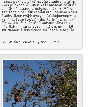
แหลมมากเหมือนใบโพธิ์ ขอบใบเป็นหยัก ฐานใบโค้ง
มนเว้าเข้าหาก้านใบเป็นรูปหัวใจ ออกตามซอกใบ เป็น
ดอกเดี่ยว ก้านดอกยาว ใกล้ฐานดอกมีรอยต่อที่ก้าน
ดอก ดอกจะมีกลีบเลี้ยงติดกันสีเขียว มีกลีบดอก 5 กลีบ
สีเหลือง มีเกสรตัวผู้จำนวนมาก รังไข่อยู่ปลายสุดของ
ดอกมีผนังรังไข่เรียงติดกันเป็นกลีบ รัศมีวงกลม ผลมี
ลักษณะเป็นกลีบๆ เรียงติดกันคล้ายฟันเฟือง 15-20
กลีบ มีเส้นผ่าศูนย์กลางประมาณ 2 ซม. หนา 1-1.5
ซม. ผลอ่อนมีสีเขียวเมื่อแก่จะมีสีน้ำตาล เมล็ดรูปไต
เผยแพร่เมื่อ 13-02-2018 ผู้เช้าชม 7,757