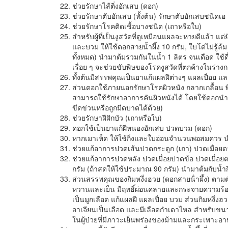
ช่วยรักษาไส้ติ่งอักเสบ (ดอก)
ช่วยรักษาตับอักเสบ (ทั้งต้น) รักษาตับอักเสบชนิดเอ
ช่วยรักษาโรคติดเชื้อบางชนิด (เถาหรือใบ)
สำหรับผู้ที่เป็นงูสวัดที่ดูเหมือนแผลจะหายดีแล้ว
และบวม ให้ใช้ดอกสายน้ำผึ้ง 10 กรัม, ใบโด่ไม่รู้ล้
ทั้งหมด) นำมาต้มรวมกันในน้ำ 1 ลิตร จนเดือด ใช้ดื่
เรื่อย ๆ จะช่วยขับพิษของโรคงูสวัดที่ตกค้างในร่า
ทั้งต้นมีสรรพคุณเป็นยาแก้แผลฝีต่างๆ แผลเปื่อย แล
ส่วนดอกใช้ภายนอกรักษาโรคผิวหนัง กลากเกลื้อน พิ
สามารถใช้รักษาอาการคันผิวหนังได้ โดยใช้ดอกนำ
ขีดข่วนหรือถูกมีดบาดได้ด้วย)
ช่วยรักษาฝีฝักบัว (เถาหรือใบ)
ดอกใช้เป็นยาแก้ฝีหนองอักเสบ ปวดบวม (ดอก)
หากเมาเห็ด ให้ใช้กิ่งและใบอ่อนจำนวนพอสมควร นำมา
ช่วยแก้อาการปวดเส้นปวดกระดูก (เถา) ปวดเมื่อยตาม
ช่วยแก้อาการปวดหลัง ปวดเมื่อยปวดข้อ ปวดเมื่
กรัม (ถ้าสดให้ใช้ประมาณ 90 กรัม) นำมาต้มกับน้ำก
ส่วนสรรพคุณของกิมหงึ่งฮวย (ดอกสายน้ําผึ้ง) ตาม
หวานและเย็น มีฤทธิ์ผ่อนคลายและกระจายความร้อน 
เป็นมูกเลือด แก้แผลฝี แผลเปื่อย บวม ส่วนกิมหงึ่งฮ
อาเจียนเป็นเลือด และมีเลือดกำเดาไหล สำหรับขนาด
ในผู้ป่วยที่มีภาวะเย็นพร่องของม้ามและกระเพาะอ