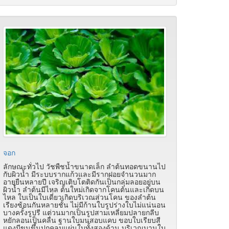
จอก
ลักษณะทั่วไป วัชพืชน้ำขนาดเล็ก ลำต้นทอดขนานไป
กับผิวน้ำ มีระบบรากแก้วและมีรากฝอยจำนวนมาก
อายุยืนหลายปี เจริญเติบโตติดกันเป็นกลุ่มลอยอยู่บน
ผิวน้ำ ลำต้นมีไหล ต้นใหม่เกิดจากโคนต้นและเกิดบน
ไหล ใบเป็นใบเดี่ยวเกิดบริเวณส่วนโคน ของลำต้น
เรียงซ้อนกันหลายชั้น ไม่มีก้านใบรูปร่างใบไม่แน่นอน
บางครั้งรูปรี แต่วนมากเป็นรูปสามเหลี่ยมปลายกลีบ
หยักลอนเป็นคลื่น ฐานใบมนสอบแคบ ขอบใบเรียบสี
แดงมีขนขึ้นปกคลุมแผ่นใบทั้งสองด้าน บริเวณบานใบ