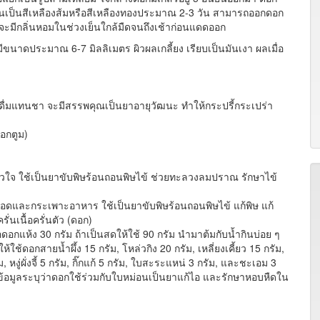
่ยนเป็นสีเหลืองส้มหรือสีเหลืองทองประมาณ 2-3 วัน สามารถออกดอก
มีกลิ่นหอมในช่วงเย็นใกล้มืดจนถึงเช้าก่อนแดดออก
นาดประมาณ 6-7 มิลลิเมตร ผิวผลเกลี้ยง เรียบเป็นมันเงา ผลเมื่อ
่มแทนชา จะมีสรรพคุณเป็นยาอายุวัฒนะ ทำให้กระปรี้กระเปร่า
อกตูม)
หัวใจ ใช้เป็นยาขับพิษร้อนถอนพิษไข้ ช่วยทะลวงลมปราณ รักษาไข้
ปอดและกระเพาะอาหาร ใช้เป็นยาขับพิษร้อนถอนพิษไข้ แก้พิษ แก้
่นเนื้อครั่นตัว (ดอก)
อดอกแห้ง 30 กรัม ถ้าเป็นสดให้ใช้ 90 กรัม นำมาต้มกับน้ำกินบ่อย ๆ
้ใช้ดอกสายน้ำผึ้ง 15 กรัม, โหล่วกิง 20 กรัม, เหลี่ยงเคี้ยว 15 กรัม,
ัม, หงู่ผั่งจี้ 5 กรัม, กิ๊กแก้ 5 กรัม, ใบสะระแหน่ 3 กรัม, และชะเอม 3
้อมูลระบุว่าดอกใช้ร่วมกับใบหม่อนเป็นยาแก้ไอ และรักษาหอบหืดใน