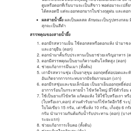
ตูมหรือดอกที่เริ่มบานจะเป็นสีขาว พอต่อมาจะเปลี
ได้ตลอดปี แต่จะออกดอกมากในช่วงฤดูฝน และดอกจะ
ผลสายน้ำผึ้ง
ผลเป็นผลสด ลักษณะเป็นรูปทรงกลม มีข
สุกจะเป็นสีดำ
สรรพคุณของสายน้ำผึ้ง
ดอกมีรสหวานเย็น ใช้ดอกสดหรือดอกแห้ง นำมาชงดื
และอายุยืน (ดอก)
ดอกนำมาคั้นรับประทานเป็นยาช่วยเจริญอาหาร (ด
ดอกมีสรรพคุณเป็นยาแก้ความดันโลหิตสูง (ดอก)
ช่วยแก้อาการมึนเมา (ทั้งต้น)
เถามีรสหวานชุ่ม เป็นยาสุขุม ออกฤทธิ์ต่อปอดและ
อันเกิดจากการกระทบจากปัจจัยภายนอก (เถา)
ดอกมีรสชุ่มและขมเล็กน้อย เป็นยาเย็นออกฤทธิ์ต่อ
อาการร้อนในกระหายน้ำ ไข้หวัดใหญ่ มีไข้ตัวร้อน ครั
ใช้เป็นยาแก้ไข้หวัด แก้คอแห้ง ให้ใช้ใบหรือเถา หรื
(ใบหรือเถา,ดอก) ส่วนตำรับยาแก้ไข้หวัดอีกวิธี ระบุให
ใบไผ่เขียว 15 กรัม, เต่าซี่แห้ง 10 กรัม, เก็งสุ่ย 6 กร
กรัม นำมารวมกันต้มกับน้ำรับประทาน (ดอก) (บางข
ระยะแรก)
ช่วยแก้อาการเจ็บคอ (ทั้งต้น)
ช่วยแก้เหงือกอักเสบ (ต้น)