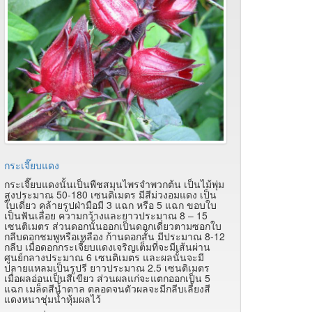
กระเจี๊ยบแดง
กระเจี๊ยบแดงนั้นเป็นพืชสมุนไพรจำพวกต้น เป็นไม้พุ่ม
สูงประมาณ 50-180 เซนติเมตร มีสีม่วงอมแดง เป็น
ใบเดี่ยว คล้ายรูปฝ่ามือมี 3 แฉก หรือ 5 แฉก ขอบใบ
เป็นฟันเลื่อย ความกว้างและยาวประมาณ 8 – 15
เซนติเมตร ส่วนดอกนั้นออกเป็นดอกเดี่ยวตามซอกใบ
กลีบดอกชมพูหรือเหลือง ก้านดอกสั้น มีประมาณ 8-12
กลีบ เมื่อดอกกระเจี๊ยบแดงเจริญเต็มที่จะมีเส้นผ่าน
ศูนย์กลางประมาณ 6 เซนติเมตร และผลนั้นจะมี
ปลายแหลมเป็นรูปรี ยาวประมาณ 2.5 เซนติเมตร
เมื่อผลอ่อนเป็นสีเขียว ส่วนผลแก่จะแตกออกเป็น 5
แฉก เมล็ดสีน้ำตาล ตลอดจนตัวผลจะมีกลีบเลี้ยงสี
แดงหนาชุ่มน้ำหุ้มผลไว้