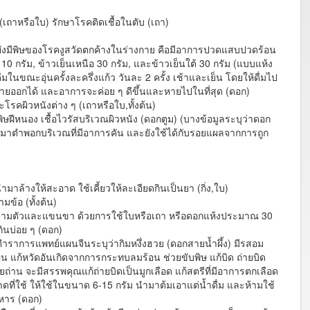
 (เถาหรือใบ) รักษาโรคติดเชื้อในตับ (เถา)
 แต่ยังมีพิษของโรคงูสวัดตกค้างในร่างกาย คือมีอาการปวดแสบปวดร้อน
ม 10 กรัม, ข้าวเย็นเหนือ 30 กรัม, และข้าวเย็นใต้ 30 กรัม (แบบแห้ง
มในขณะอุ่นครั้งละครึ่งแก้ว วันละ 2 ครั้ง เช้าและเย็น โดยให้ดื่มไป
งกายออกได้ และอาการจะค่อย ๆ ดีขึ้นและหายไปในที่สุด (ดอก)
ะโรคผิวหนังต่าง ๆ (เถาหรือใบ,ทั้งต้น)
ษฝีหนอง เชื้อไวรัสบริเวณผิวหนัง (ดอกตูม) (บางข้อมูลระบุว่าดอก
มาตำพอกบริเวณที่มีอาการคัน และยังใช้ได้กับรอยแผลจากการถูก
ล้างให้สะอาด ใช้เคี้ยวให้ละเอียดกินเป็นยา (กิ่ง,ใบ)
ข้อ (ทั้งต้น)
อยตามตัวและแขนขา ด้วยการใช้ใบหรือเถา หรือดอกแห้งประมาณ 30
ินบ่อย ๆ (ดอก)
ตำราการแพทย์แผนจีนระบุว่ากิมหงึ่งฮวย (ดอกสายน้ำผึ้ง) มีรสอม
แก้หวัดอันเกิดจากการกระทบลมร้อน ช่วยขับพิษ แก้บิด ถ่ายบิด
วยถ่าน จะมีสรรพคุณแก้ถ่ายบิดเป็นมูกเลือด แก้สตรีที่มีอาการตกเลือด
ที่ใช้ ให้ใช้ในขนาด 6-15 กรัม นำมาต้มเอาแต่น้ำดื่ม และห้ามใช้
าหาร (ดอก)