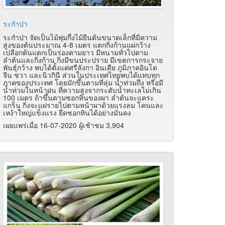
ระกำป่า
ระกำป่า จัดเป็นไม้พุ่มกึ่งไม้ยืนต้นขนาดเล็กที่มีความ
สูงของต้นประมาณ 4-8 เมตร แตกกิ่งก้านแผ่กว้าง
เปลือกต้นแตกเป็นร่องตามยาว มีหนามทั่วไปตาม
ลำต้นและกิ่งก้าน กิ่งมีขนประปราย มีเขตการกระจาย
พันธุ์กว้าง พบได้ตั้งแต่ศรีลังกา อินเดีย ภูมิภาคอินโด
จีน ชวา และนิวกินี ส่วนในประเทศไทยพบได้แทบทุก
ภาคของประเทศ โดยมักขึ้นตามที่ลุ่ม น้ำท่วมถึง หรือมี
น้ำท่วมในหน้าฝน ที่ความสูงจากระดับน้ำทะเลไม่เกิน
100 เมตร ถ้าขึ้นตามซอกหินของผา ลำต้นจะแคระ
แกร็น กิ่งจะแผ่รายไปตามหน้าผาด้วยแรงลม โคนและ
เหง้าใหญ่แข็งแรง ยึดซอกหินได้อย่างมั่นคง
เผยแพร่เมื่อ 16-07-2020 ผู้เช้าชม 3,904