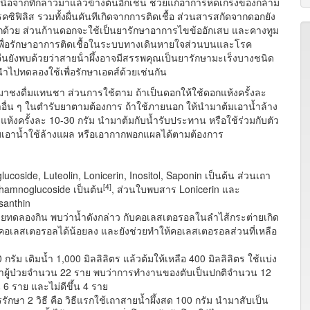
เหนือจากที่กล่าวมาแล้วข้างต้นอีกเช่น ช่วยแก้อาการหดเกร็งของกล้าม
ซิฟิลิส รวมทั้งผื่นคันทีเกิดจากการติดเชื้อ ส่วนสารสกัดจากดอกยัง
ด้วย ส่วนก้านดอกจะใช้เป็นยารักษาอาการไขข้ออักเสบ และคางทูม
พื่อรักษาอาการติดเชื้อในระบบทางเดินหายใจส่วนบนและโรค
นยังพบด้วยว่าสายน้ําผึ้งอาจมีสรรพคุณเป็นยารักษามะเร็งบางชนิด
รนำไปทดลองใช้เพื่อรักษาเอดส์ด้วยเช่นกัน
ชงดื่มแทนชา ส่วนการใช้ตาม ถ้าเป็นดอกให้ใช้ดอกแห้งครั้งละ
าอื่น ๆ ในตำรับยาตามต้องการ ถ้าใช้ภายนอก ให้นำมาต้มเอาน้ำล้าง
้งครั้งละ 10-30 กรัม นำมาต้มกับน้ำรับประทาน หรือใช้ร่วมกับตัว
มเอาน้ำใช้ล้างแผล หรือเอากากพอกแผลได้ตามต้องการ
coside, Luteolin, Lonicerin, Inositol, Saponin เป็นต้น ส่วนเถา
[
4]
rhamnoglucoside เป็นต้น
, ส่วนใบพบสาร Lonicerin และ
santhin
ะต่ายทดลองกิน พบว่าน้ำดังกล่าว กับคอเลสเตอรอลในลำไส้กระต่ายเกิด
ึมคอเลสเตอรอลได้น้อยลง และยังช่วยทำให้คอเลสเตอรอลส่วนที่เหลือ
ัม เติมน้ำ 1,000 มิลลิลิตร แล้วต้มให้เหลือ 400 มิลลิลิตร ใช้แบ่ง
กษาผู้ป่วยจำนวน 22 ราย พบว่าการทำงานของตับเป็นปกติจำนวน 12
6 ราย และไม่ดีขึ้น 4 ราย
กษา 2 วิธี คือ วิธีแรกใช้เถาสายน้ำผึ้งสด 100 กรัม นำมาสับเป็น