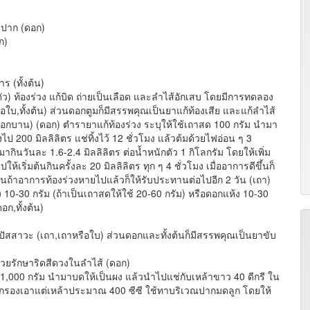
นปาก (ดอก)
ก)
(ทั้งต้น)
ตัว) ท้องร่วง แก้บิด ถ่ายเป็นเลือด และลำไส้อักเสบ โดยมีการทดลอง
หรือใบ,ทั้งต้น) ส่วนดอกตูมก็มีสรรพคุณเป็นยาแก้ท้องเสีย และแก้ลำไส้
ดอกบาน) (ดอก) ตำรายาแก้ท้องร่วง ระบุให้ใช้เถาสด 100 กรัม นำมา
ไป 200 มิลลิลิตร แช่ทิ้งไว้ 12 ชั่วโมง แล้วต้มด้วยไฟอ่อน ๆ 3
มากินวันละ 1.6-2.4 มิลลิลิตร ต่อน้ำหนักตัว 1 กิโลกรัม โดยให้เพิ่ม
ริ่มต้นกินครั้งละ 20 มิลลิลิตร ทุก ๆ 4 ชั่วโมง เมื่ออาการดีขึ้นก็
กนั้นถ้าอาการท้องร่วงหายไปแล้วก็ให้รับประทานต่อไปอีก 2 วัน (เถา)
ห้ง 10-30 กรัม (ถ้าเป็นเถาสดให้ใช้ 20-60 กรัม) หรือดอกแห้ง 10-30
อก,ทั้งต้น)
ัสสาวะ (เถา,เถาหรือใบ) ส่วนดอกและทั้งต้นก็มีสรรพคุณเป็นยาขับ
่วยรักษาริดสีดวงในลำไส้ (ดอก)
ง 1,000 กรัม นำมาบดให้เป็นผง แล้วนำไปแช่กับเหล้าขาว 40 ดีกรี ใน
นให้กรองเอาแต่เหล้าประมาณ 400 ซีซี ใช้ทาบริเวณปากมดลูก โดยให้