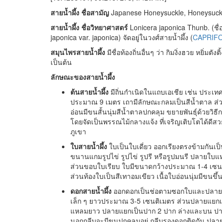
สายน้ำผึ้ง ชื่อสามัญ
Japanese Honeysuckle, Honeysuckl
สายน้ำผึ้ง ชื่อวิทยาศาสตร์
Lonicera japonica Thunb. (ชื
japonica var. japonica) จัดอยู่ในวงศ์สายน้ำผึ้ง (
CAPRIF
สมุนไพรสายน้ำผึ้ง
มีชื่อท้องถิ่นอื่นๆ ว่า กิมงิ่งฮวย หยิ่มตั
เป็นต้น
ลักษณะของสายน้ำผึ้ง
ต้นสายน้ำผึ้ง
มีถิ่นกำเนิดในแถบเอเชีย เช่น ประเทศไท
ประมาณ 9 เมตร เถามีลักษณะกลมเป็นสีน้ำตาล ส่ว
อ่อนมีขนสั้นนุ่มสีน้ำตาลปกคลุม ขยายพันธุ์ด้วยวิธีก
โดยจัดเป็นพรรณไม้กลางแจ้ง ที่เจริญเติบโตได้ดี
ภูเขา
ใบสายน้ำผึ้ง
ใบเป็นใบเดี่ยว ออกเรียงตรงข้ามกันเ
ขนานแกมรูปไข่ รูปไข่ รูปรี หรือรูปมนรี ปลายใบแ
ส่วนขอบใบเรียบ ใบมีขนาดกว้างประมาณ 1-4 เซนต
ส่วนท้องใบเป็นสีเทาอมเขียว เนื้อใบอ่อนนุ่มมีขนขึ้
ดอกสายน้ำผึ้ง
ออกดอกเป็นช่อตามซอกใบและปลายกิ่ง
เล็ก ๆ ยาวประมาณ 3-5 เซนติเมตร ส่วนปลายแยกเป็
แหลมยาว ปลายแยกเป็นปาก 2 ปาก ล่างและบน ปากล่
นอกกลีบจะมีขนปกคลุมอยู่ กลีบรองดอกติดกัน ปลาย