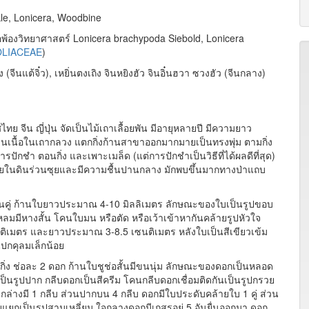
e, Lonicera, Woodbine
่อพ้องวิทยาศาสตร์ Lonicera brachypoda Siebold, Lonicera
OLIACEAE
)
งติ้ง (จีนแต้จิ๋ว), เหยิ่นตงเถิง จินหยิงฮัว จินอิ๋นฮวา ซวงฮัว (จีนกลาง)
ย จีน ญี่ปุ่น จัดเป็นไม้เถาเลื้อยพัน มีอายุหลายปี มีความยาว
นเนื้อในเถากลวง แตกกิ่งก้านสาขาออกมากมายเป็นทรงพุ่ม ตามกิ่ง
ารปักชำ ตอนกิ่ง และเพาะเมล็ด (แต่การปักชำเป็นวิธีที่ได้ผลดีที่สุด)
สวยในดินร่วนซุยและมีความชื้นปานกลาง มักพบขึ้นมากทางป่าแถบ
ป็นคู่ ก้านใบยาวประมาณ 4-10 มิลลิเมตร ลักษณะของใบเป็นรูปขอบ
หลมมีหางสั้น โคนใบมน หรือตัด หรือเว้าเข้าหากันคล้ายรูปหัวใจ
ิเมตร และยาวประมาณ 3-8.5 เซนติเมตร หลังใบเป็นสีเขียวเข้ม
นปกคุลมเล็กน้อย
 ช่อละ 2 ดอก ก้านใบชูช่อสั้นมีขนนุ่ม ลักษณะของดอกเป็นหลอด
นรูปปาก กลีบดอกเป็นสีครีม โคนกลีบดอกเชื่อมติดกันเป็นรูปกรวย
างมี 1 กลีบ ส่วนปากบน 4 กลีบ ดอกมีใบประดับคล้ายใบ 1 คู่ ส่วน
แยกเป็นรูปสามเหลี่ยม ใจกลางดอกมีเกสรอยู่ 5 อันยื่นออกมา ดอก