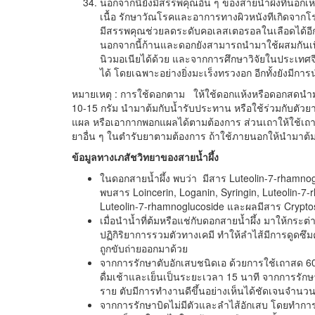
นอกจากนี้ยังมีสรรพคุณอื่น ๆ ของสายน้ำผึ้งที่นอก
เนื้อ รักษาวัณโรคและอาการทางผิวหนังทีเกิดจากโรค
มีสรรพคุณช่วยลดระดับคอเลสเตอรอลในเลือดได้อีก
นอกจากนี้ก้านและดอกยังสามารถนำมาใช้ผสมกันเ
นิวมอเนียได้ด้วย และจากการศึกษาวิจัยในประเทศจี
ได้ โดยเฉพาะอย่างยิ่งมะเร็งทรวงอก อีกทั้งยังมีกา
หมายเหตุ : การใช้ดอกตาม ให้ใช้ดอกแห้งหรือดอกสดนำมา
10-15 กรัม นำมาต้มกับน้ำรับประทาน หรือใช้ร่วมกับตัวย
แผล หรือเอากากพอกแผลได้ตามต้องการ ส่วนเถาให้ใช้เถาแห
ยาอื่น ๆ ในตำรับยาตามต้องการ ถ้าใช้ภายนอกให้นำมาต้
ข้อมูลทางเภสัชวิทยาของสายน้ำผึ้ง
ในดอกสายน้ำผึ้ง พบว่า มีสาร Luteolin-7-rhamnoglu
พบสาร Loincerin, Loganin, Syringin, Luteolin-7-
Luteolin-7-rhamnoglucoside และผลมีสาร Crypto
เมื่อนำน้ำที่ต้มหรือแช่กับดอกสายน้ำผึ้ง มาให้กร
ปฏิกิริยาการรวมตัวทางเคมี ทำให้ลำไส้มีการดูดซ
ถูกขับถ่ายออกมาด้วย
จากการรักษาตับอักเสบชนิดเอ ด้วยการใช้เถาสด 60 กร
ดื่มเช้าและเย็นเป็นระยะเวลา 15 นาที จากการรั
ราย ตับมีการทำงานดีขึ้นอย่างเห็นได้ชัดเจนจำนวน 
จากการรักษาบิดไม่มีตัวและลำไส้อักเสบ โดยทำการรั