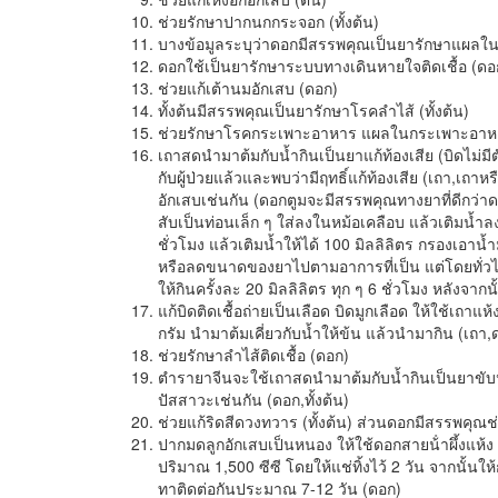
ช่วยรักษาปากนกกระจอก (ทั้งต้น)
บางข้อมูลระบุว่าดอกมีสรรพคุณเป็นยารักษาแผลใ
ดอกใช้เป็นยารักษาระบบทางเดินหายใจติดเชื้อ (ดอ
ช่วยแก้เต้านมอักเสบ (ดอก)
ทั้งต้นมีสรรพคุณเป็นยารักษาโรคลำไส้ (ทั้งต้น)
ช่วยรักษาโรคกระเพาะอาหาร แผลในกระเพาะอาหาร 
เถาสดนำมาต้มกับน้ำกินเป็นยาแก้ท้องเสีย (บิดไม่มี
กับผู้ป่วยแล้วและพบว่ามีฤทธิ์แก้ท้องเสีย (เถา,เถา
อักเสบเช่นกัน (ดอกตูมจะมีสรรพคุณทางยาที่ดีกว่า
สับเป็นท่อนเล็ก ๆ ใส่ลงในหม้อเคลือบ แล้วเติมน้ำลง
ชั่วโมง แล้วเติมน้ำให้ได้ 100 มิลลิลิตร กรองเอาน้ำ
หรือลดขนาดของยาไปตามอาการที่เป็น แต่โดยทั่วไปให้เ
ให้กินครั้งละ 20 มิลลิลิตร ทุก ๆ 6 ชั่วโมง หลังจา
แก้บิดติดเชื้อถ่ายเป็นเลือด บิดมูกเลือด ให้ใช้เถาแ
กรัม นำมาต้มเคี่ยวกับน้ำให้ข้น แล้วนำมากิน (เถา,ด
ช่วยรักษาลำไส้ติดเชื้อ (ดอก)
ตำรายาจีนจะใช้เถาสดนำมาต้มกับน้ำกินเป็นยาขับป
ปัสสาวะเช่นกัน (ดอก,ทั้งต้น)
ช่วยแก้ริดสีดวงทวาร (ทั้งต้น) ส่วนดอกมีสรรพคุณช
ปากมดลูกอักเสบเป็นหนอง ให้ใช้ดอกสายน้ําผึ้งแห้
ปริมาณ 1,500 ซีซี โดยให้แช่ทิ้งไว้ 2 วัน จากนั้
ทาติดต่อกันประมาณ 7-12 วัน (ดอก)