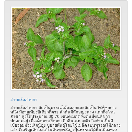
สาบแร้งสาบกา
สาบแร้งสาบกา จัดเป็นพรรณไม้ล้มลุกและจัดเป็นวัชพืชอย่าง
หนึ่ง มีอายุเพียงปีเดียวก็ตาย ลำต้นมีลักษณะตรง แตกกิ่งก้าน
สาขา สูงได้ประมาณ 30-70 เซนติเมตร ทั้งต้นมีขนสีขาว
ปกคลุมอยู่ เมื่อเด็ดมาขยี้ดมจะมีกลิ่นเฉพาะตัว กิ่งก้านเป็นสี
เขียวอมม่วงเล็กน้อย ขยายพันธุ์โดยใช้เมล็ด เป็นพรรณไม้กลาง
แจ้ง ที่เจริญเติบโตได้ในดินทุกชนิด เป็นพรรณไม้พื้นเมืองของ