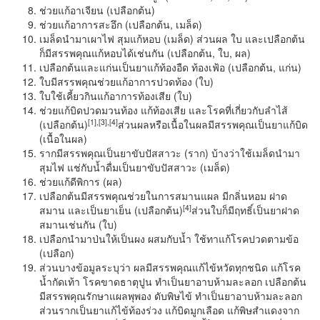
ช่วยแก้อาเจียน (เปลือกต้น)
ช่วยแก้อาการสะอึก (เปลือกต้น, เมล็ด)
เมล็ดนำมาเผาไฟ สุมแก้หอบ (เมล็ด) ส่วนผล ใบ และเปลือกต้น
ก็มีสรรพคุณแก้หอบได้เช่นกัน (เปลือกต้น, ใบ, ผล)
เปลือกต้นและแก่นเป็นยาแก้ท้องอืด ท้องเฟ้อ (เปลือกต้น, แก่น)
ใบมีสรรพคุณช่วยแก้อาการปวดท้อง (ใบ)
ใบใช้เคี้ยวกินแก้อาการท้องเสีย (ใบ)
ช่วยแก้บิดปวดมวนท้อง แก้ท้องเสีย และโรคที่เกี่ยวกับลำไส้
[
1],[3],[4]
(เปลือกต้น)
ส่วนผลหรือเนื้อในผลมีสรรพคุณเป็นยาแก้บิด
(เนื้อในผล)
รากมีสรรพคุณเป็นยาขับปัสสาวะ (ราก) บ้างว่าใช้เมล็ดนำมา
สุมไฟ แช่กับน้ำดื่มเป็นยาขับปัสสาวะ (เมล็ด)
ช่วยแก้ดีพิการ (ผล)
เปลือกต้นมีสรรพคุณช่วยในการสมานแผล มีกลิ่นหอม ฝาด
[
4]
สมาน และเป็นยาเย็น (เปลือกต้น)
ส่วนใบก็มีฤทธิ์เป็นยาฝาด
สมานเช่นกัน (ใบ)
เปลือกนำมาป่นให้เป็นผง ผสมกับน้ำ ใช้ทาแก้โรคปวดตามข้อ
(เปลือก)
ส่วนบางข้อมูลระบุว่า ผลมีสรรพคุณแก้ไข้หวัดทุกชนิด แก้โรค
น้ำกัดเท้า โรคขาดธาตุปูน ทำเป็นยาอาบห้ามละลอก เปลือกต้น
มีสรรพคุณรักษาแผลพุพอง ดับพิษไข้ ทำเป็นยาอาบห้ามละลอก
ส่วนรากเป็นยาแก้ไข้ท้องร่วง แก้บิดมูกเลือด แก้พิษสำแดงจาก