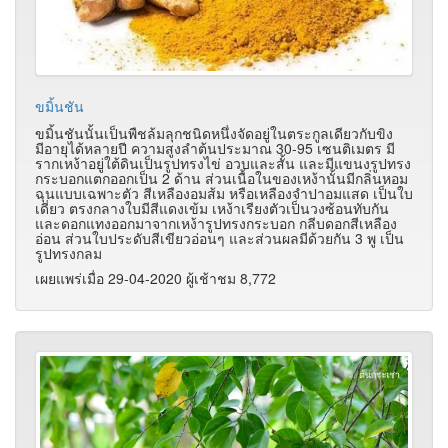
ขมิ้นชัน
ขมิ้นชันนั้นเป็นพืชล้มลุกชนิดหนึ่งจัดอยู่ในตระกูลเดียวกับขิง
มีอายุได้หลายปี ความสูงลำต้นประมาณ 30-95 เซนติเมตร มี
รากเหง้าอยู่ใต้ดินเป็นรูปทรงไข่ อวบและสั้น และมีแขนงรูปทรง
กระบอกแตกออกเป็น 2 ด้าน ส่วนเนื้อในของเหง้านั้นมีกลิ่นหอม
ฉุนแบบเฉพาะตัว สีเหลืองอมส้ม หรือเหลืองจำปาอมแสด เป็นใบ
เดี่ยว ตรงกลางใบมีสีแดงเข้ม เหง้าเรียงตัวเป็นวงซ้อนทับกัน
และดอกแทงออกมาจากเหง้ารูปทรงกระบอก กลีบดอกสีเหลือง
อ่อน ส่วนใบประดับสีเขียวอ่อนๆ และส่วนผลมีด้วยกัน 3 พู เป็น
รูปทรงกลม
เผยแพร่เมื่อ 29-04-2020 ผู้เช้าชม 8,772