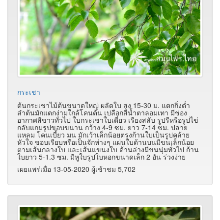
กระเชา
ต้นกระเชาไม้ต้นขนาดใหญ่ ผลัดใบ สูง 15-30 ม. แตกกิ่งต่ำ
ลำต้นมักแตกง่ามใกล้โคนต้น เปลือกสีน้ำตาลอมเทา มีช่อง
อากาศสีขาวทั่วไป ใบกระเชาใบเดี่ยว เรียงสลับ รูปรีหรือรูปไข่
กลับแกมรูปขอบขนาน กว้าง 4-9 ซม. ยาว 7-14 ซม. ปลาย
แหลม โคนเบี้ยว มน มักเว้าเล็กน้อยตรงก้านใบเป็นรูปคล้าย
หัวใจ ขอบเรียบหรือเป็นจักห่างๆ แผ่นใบด้านบนมีขนเล็กน้อย
ตามเส้นกลางใบ และเส้นแขนงใบ ด้านล่างมีขนนุ่มทั่วไป ก้าน
ใบยาว 5-1.3 ซม. มีหูใบรูปใบหอกขนาดเล็ก 2 อัน ร่วงง่าย
เผยแพร่เมื่อ 13-05-2020 ผู้เช้าชม 5,702