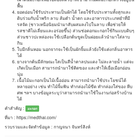
พื้น
ยอดอ่อนใช้รับประทานเป็นผักได้ โดยใช้รับประทานทั้งสุกและ
ดิบร่วมกับน้ำพริก ลาบ ส้มตำ น้ำตก และอาหารประเภทยำที่มี
รสจัด (ชาวเหนือนิยมนำมาสับผสมลงไปในลาบ เพื่อช่วยให้
รสชาติไม่เลี่ยนและอร่อยขึ้น) ส่วนช่อดอกมะกอกใช้กินแบบดิบๆ
ส่วนชาวปะหล่องจะใช้เปลือกต้นขูดเป็นฝอยแล้วนำมาใส่ลาบ
กิน
ใบมีกลิ่นหอม นอกจากจะใช้เป็นผักจิ้มแล้วยังใช้แต่งกลิ่นอาหาร
ได้
ยางจากต้นมีลักษณะใสเป็นสีน้ำตาลปนแดง ไม่ละลายน้ำ แต่จะ
เกิดเป็นเมือก สามารถนำมาใช้ติดของ และทำให้เยื่อเมือกอ่อน
นุ่ม
เนื้อไม้มะกอกเป็นไม้เนื้ออ่อน สามารถนำมาใช้ประโยชน์ได้
หลายอย่าง เช่น ทำไม้จิ้มฟัน ทำกล่องไม้ขีด ทำกล่องใส่ของ หีบ
ศพ ฯลฯ บางข้อมูลระบุว่าสามารถนำมาใช้ในงานก่อสร้างบ้าน
ได้
คำสำคัญ :
มะกอก
ที่มา : https://medthai.com/
รวบรวมและจัดทำข้อมูล : กาญจนา จันทร์สิงห์