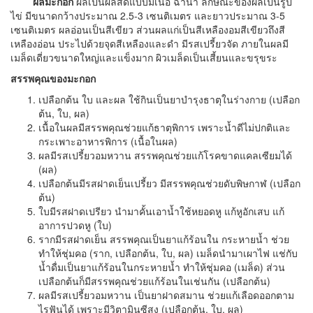
ผลมะกอก
ผลเป็นผลสดแบบมีเนื้อ ฉ่ำน้ำ ลักษณะของผลเป็นรูป
ไข่ มีขนาดกว้างประมาณ 2.5-3 เซนติเมตร และยาวประมาณ 3-5
เซนติเมตร ผลอ่อนเป็นสีเขียว ส่วนผลแก่เป็นสีเหลืองอมสีเขียวถึงสี
เหลืองอ่อน ประไปด้วยจุดสีเหลืองและดำ มีรสเปรี้ยวจัด ภายในผลมี
เมล็ดเดี่ยวขนาดใหญ่และแข็งมาก ผิวเมล็ดเป็นเสี้ยนและขรุขระ
สรรพคุณของมะกอก
เปลือกต้น ใบ และผล ใช้กินเป็นยาบำรุงธาตุในร่างกาย (เปลือก
ต้น, ใบ, ผล)
เนื้อในผลมีสรรพคุณช่วยแก้ธาตุพิการ เพราะน้ำดีไม่ปกติและ
กระเพาะอาหารพิการ (เนื้อในผล)
ผลมีรสเปรี้ยวอมหวาน สรรพคุณช่วยแก้โรคขาดแคลเซียมได้
(ผล)
เปลือกต้นมีรสฝาดเย็นเปรี้ยว มีสรรพคุณช่วยดับพิษกาฬ (เปลือก
ต้น)
ใบมีรสฝาดเปรียว นำมาคั้นเอาน้ำใช้หยอดหู แก้หูอักเสบ แก้
อาการปวดหู (ใบ)
รากมีรสฝาดเย็น สรรพคุณเป็นยาแก้ร้อนใน กระหายน้ำ ช่วย
ทำให้ชุ่มคอ (ราก, เปลือกต้น, ใบ, ผล) เมล็ดนำมาเผาไฟ แช่กับ
น้ำดื่มเป็นยาแก้ร้อนในกระหายน้ำ ทำให้ชุ่มคอ (เมล็ด) ส่วน
เปลือกต้นก็มีสรรพคุณช่วยแก้ร้อนในเช่นกัน (เปลือกต้น)
ผลมีรสเปรี้ยวอมหวาน เป็นยาฝาดสมาน ช่วยแก้เลือดออกตาม
ไรฟันได้ เพราะมีวิตามินซีสูง (เปลือกต้น, ใบ, ผล)