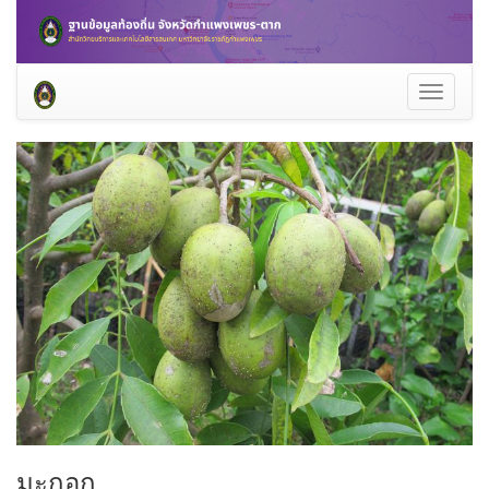
Toggle
navigati
มะกอก