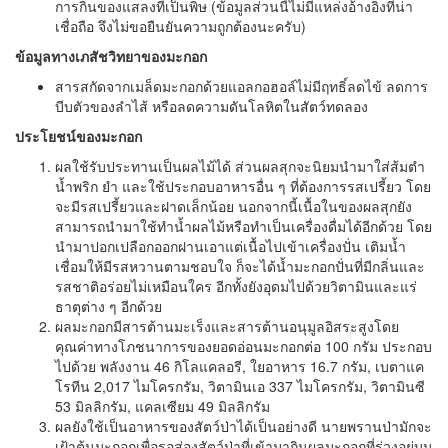
การกินของแสลงที่เป็นพิษ (ข้อมูลส่วนนี้ไม่มีแหล่งอ้างอิงที่น่า
เชื่อถือ จึงไม่ขอยืนยันความถูกต้องนะครับ)
ข้อมูลทางเภสัชวิทยาของมะกอก
สารสกัดจากเมล็ดมะกอกด้วยแอลกอฮอล์ไม่มีฤทธิ์ลดไข้ ลดการ
บีบตัวของลำไส้ หรือลดความดันโลหิตในสัตว์ทดลอง
ประโยชน์ของมะกอก
ผลใช้รับประทานเป็นผลไม้ได้ ส่วนผลสุกจะนิยมนำมาใส่ส้มตำ
น้ำพริก ยำ และใช้ประกอบอาหารอื่น ๆ ที่ต้องการรสเปรี้ยว โดย
จะมีรสเปรี้ยวและฝาดเล็กน้อย นอกจากนี้เนื้อในของผลสุกยัง
สามารถนำมาใช้ทำน้ำผลไม้หรือทำเป็นเครื่องดื่มได้อีกด้วย โดย
นำมาปอกเปลือกออกฝานเอาแต่เนื้อไปเข้าเครื่องปั่น เติมน้ำ
เชื่อมให้มีรสหวานตามชอบใจ ก็จะได้น้ำมะกอกปั่นที่มีกลิ่นและ
รสชาติอร่อยไม่เหมือนใคร อีกทั้งยังอุดมไปด้วยวิตามินและแร่
ธาตุต่าง ๆ อีกด้วย
ผลมะกอกมีสารต้านมะเร็งและสารต้านอนุมูลอิสระสูงโดย
คุณค่าทางโภชนาการของยอดอ่อนมะกอกต่อ 100 กรัม ประกอบ
ไปด้วย พลังงาน 46 กิโลแคลอรี, ใยอาหาร 16.7 กรัม, เบตาแค
โรทีน 2,017 ไมโครกรัม, วิตามินเอ 337 ไมโครกรัม, วิตามินซี
53 มิลลิกรัม, แคลเซียม 49 มิลลิกรัม
ผลยังใช้เป็นอาหารของสัตว์ป่าได้เป็นอย่างดี นายพรานป่ามักจะ
เฝ้าต้นมะกอกเพื่อรอส่องสัตว์ป่าที่เข้ามากินผลมะกอกที่ร่วงอยู่บน