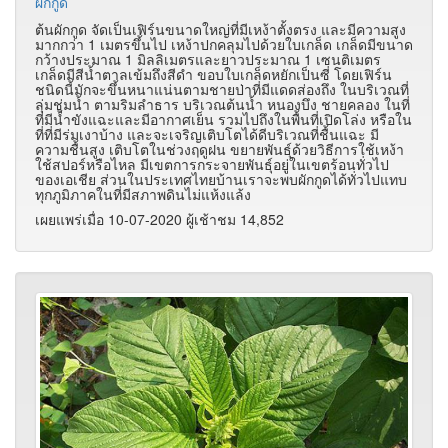
ผักกูด
ต้นผักกูด จัดเป็นเฟิร์นขนาดใหญ่ที่มีเหง้าตั้งตรง และมีความสูง
มากกว่า 1 เมตรขึ้นไป เหง้าปกคลุมไปด้วยใบเกล็ด เกล็ดมีขนาด
กว้างประมาณ 1 มิลลิเมตรและยาวประมาณ 1 เซนติเมตร
เกล็ดมีสีน้ำตาลเข้มถึงสีดำ ขอบใบเกล็ดหยักเป็นซี่ โดยเฟิร์น
ชนิดนี้มักจะขึ้นหนาแน่นตามชายป่าที่มีแดดส่องถึง ในบริเวณที่
ลุ่มชุ่มน้ำ ตามริมลำธาร บริเวณต้นน้ำ หนองบึง ชายคลอง ในที่
ที่มีน้ำขังแฉะและมีอากาศเย็น รวมไปถึงในพื้นที่เปิดโล่ง หรือใน
ที่ที่มีร่มเงาบ้าง และจะเจริญเติบโตได้ดีบริเวณที่ชื้นแฉะ มี
ความชื้นสูง เติบโตในช่วงฤดูฝน ขยายพันธุ์ด้วยวิธีการใช้เหง้า
ใช้สปอร์หรือไหล มีเขตการกระจายพันธุ์อยู่ในเขตร้อนทั่วไป
ของเอเชีย ส่วนในประเทศไทยบ้านเราจะพบผักกูดได้ทั่วไปแทบ
ทุกภูมิภาคในที่มีสภาพดินไม่แห้งแล้ง
เผยแพร่เมื่อ 10-07-2020 ผู้เช้าชม 14,852