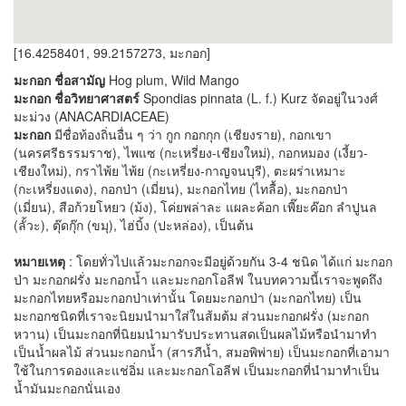
[16.4258401, 99.2157273, มะกอก]
มะกอก ชื่อสามัญ
Hog plum, Wild Mango
มะกอก ชื่อวิทยาศาสตร์
Spondias pinnata (L. f.) Kurz จัดอยู่ในวงศ์
มะม่วง (ANACARDIACEAE)
มะกอก
มีชื่อท้องถิ่นอื่น ๆ ว่า กูก กอกกุก (เชียงราย), กอกเขา
(นครศรีธรรมราช), ไพแซ (กะเหรี่ยง-เชียงใหม่), กอกหมอง (เงี้ยว-
เชียงใหม่), กราไพ้ย ไพ้ย (กะเหรี่ยง-กาญจนบุรี), ตะผร่าเหมาะ
(กะเหรี่ยงแดง), กอกป่า (เมี่ยน), มะกอกไทย (ไทลื้อ), มะกอกป่า
(เมี่ยน), สือก้วยโหยว (ม้ง), โค่ยพล่าละ แผละค้อก เพี๊ยะค๊อก ลำปูนล
(ลั้วะ), ตุ๊ดกุ๊ก (ขมุ), ไฮ่บิ้ง (ปะหล่อง), เป็นต้น
หมายเหตุ
: โดยทั่วไปแล้วมะกอกจะมีอยู่ด้วยกัน 3-4 ชนิด ได้แก่ มะกอก
ป่า มะกอกฝรั่ง มะกอกน้ำ และมะกอกโอลีฟ ในบทความนี้เราจะพูดถึง
มะกอกไทยหรือมะกอกป่าเท่านั้น โดยมะกอกป่า (มะกอกไทย) เป็น
มะกอกชนิดที่เราจะนิยมนำมาใส่ในส้มต้ม ส่วนมะกอกฝรั่ง (มะกอก
หวาน) เป็นมะกอกที่นิยมนำมารับประทานสดเป็นผลไม้หรือนำมาทำ
เป็นน้ำผลไม้ ส่วนมะกอกน้ำ (สารภีน้ำ, สมอพิพ่าย) เป็นมะกอกที่เอามา
ใช้ในการดองและแช่อิ่ม และมะกอกโอลีฟ เป็นมะกอกที่นำมาทำเป็น
น้ำมันมะกอกนั่นเอง