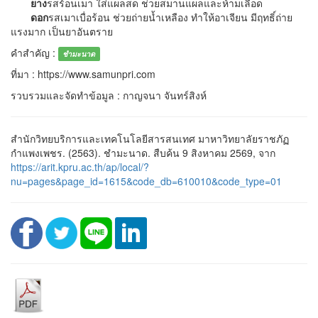
ยาง
รสร้อนเมา ใส่แผลสด ช่วยสมานแผลและห้ามเลือด
ดอก
รสเมาเบื่อร้อน ช่วยถ่ายน้ำเหลือง ทำให้อาเจียน มีฤทธิ์ถ่าย
แรงมาก เป็นยาอันตราย
คำสำคัญ :
ชำมะนาด
ที่มา : https://www.samunpri.com
รวบรวมและจัดทำข้อมูล : กาญจนา จันทร์สิงห์
สำนักวิทยบริการและเทคโนโลยีสารสนเทศ มาหาวิทยาลัยราชภัฏ
กำแพงเพชร. (2563). ชำมะนาด. สืบค้น 9 สิงหาคม 2569, จาก
https://arit.kpru.ac.th/ap/local/?
nu=pages&page_id=1615&code_db=610010&code_type=01