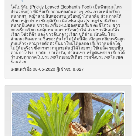
โด่ไม่รู้ล้ม (Prickly Leaved Elephant’s Foot) เป็นพืชสมุนไพร
จำพวกหญ้า ที่มีชื่อเรียกตามท้องถิ่นต่างๆ เช่น ภาคเหนือเรียก
หนาดผา, หญ้าสามสิบสองหาบ หรือหญ้าไก่นกคุ้ม ส่วนภาคใต้
เรียก หญ้าปราบ ชัยภูมิเรียก คิงไฟนกคุ้ม สุราษฎร์ธานีเรียก
หนาดมีแคลน ชาวกะเหรี่ยง-แม่ฮ่องสอนเรียก ตะชีโกวะ ชาว
กะเหรี่ยงเรียก นกคุ้มหนาดผา หรือหญ้าไฟ ส่วนชาวจีนแต้จิ๋ว
เรียก โช่วตี่ต้า และชาวจีนกลางเรียก ขู่ตี่ต่าน เป็นต้น โดย
ลักษณะพิเศษตามชื่อของต้นโด่ไม่รู้ล้มนี้คือ เมื่อถูกเหยียบหรือถูก
ทับแล้วจะสามารถดีดตัวขึ้นมาใหม่ได้ตลอด เรียกว่าสมชื่อโด่
ไม่รู้ล้มจริงๆ ซึ่งสามารถขยายพันธุ์ได้โดยการใช้เมล็ด ชอบขึ้น
ตามป่าโปร่ง, ป่าดิบ, ป่าเต็งรัง, ป่าสนเขา หรือดินทราย เรียกได้
ว่าแทบทุกภาคในประเทศไทยเลยทีเดียว รวมทั้งประเทศในเขต
ร้อนด้วย
เผยแพร่เมื่อ 08-05-2020 ผู้เช้าชม 8,627