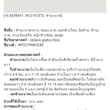
[16.4258401, 99.2157273, ชำมะนาด]
ชื่ออื่น :
ชำมะนาดกลาง, ชมมะนาด, ดอกข้างใหม่, อ้มส้าย, ชำปะ
นาด, หางเม้นเครือ, หญ้าช้างย้อย, อุ่มฟูม
ชื่อวิทยาศาสตร์ :
Vallaris glabra
Ktze.
ชื่อวงศ์ :
APOCYNACEAE
ลักษณะทางพฤกษศาสตร์ :
ชำมะนาด
เป็นไม้เถาเลื้อย ลำต้นแข็งสีเขียวคล้ำตกกระ มีน้ำยาง
ขาว
ใบชำมะนาด
เป็นใบเดี่ยว ออกตรงข้าม รูปรีกว้างแกมรูปไข่กลับ
กว้าง 4-8 ซม. ยาว 7-15 เซนติเมตร ก้านใบยาว 2-3 เซนติเมตร
ดอกชำมะนาด
สีขาว มีกลิ่นหอม ออกเป็นช่อที่ซอกใบ ใกล้ปลายกิ่ง
ช่อดอกยาว 2-6 เซนติเมตร มี 10-15 ดอก กลีบดอกเชื่อมกันเป็นรูปถ้วย
ปลายแยกเป็น 5 แฉก เกสรผู้ 5 อัน ติดกันกลางดอกเป็นรูปลูกศร
ผลชำมะนาด
เมื่อแก่แห้งแตกตามรอยตะเข็บเพียงด้านเดียว
ส่วนที่ใช้เป็นยา
: ยาง, ดอก
สรรพคุณชำมะนาด
: