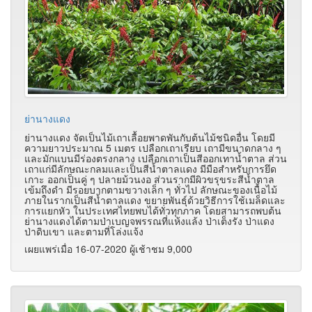
ย่านางแดง
ย่านางแดง จัดเป็นไม้เถาเลื้อยพาดพันกับต้นไม้ชนิดอื่น โดยมี
ความยาวประมาณ 5 เมตร เปลือกเถาเรียบ เถามีขนาดกลาง ๆ
และมักแบนมีร่องตรงกลาง เปลือกเถาเป็นสีออกเทาน้ำตาล ส่วน
เถาแก่มีลักษณะกลมและเป็นสีน้ำตาลแดง มีมือสำหรับการยึด
เกาะ ออกเป็นคู่ ๆ ปลายม้วนงอ ส่วนรากมีผิวขรุขระสีน้ำตาล
เข้มถึงดำ มีรอยบากตามขวางเล็ก ๆ ทั่วไป ลักษณะของเนื้อไม้
ภายในรากเป็นสีน้ำตาลแดง ขยายพันธุ์ด้วยวิธีการใช้เมล็ดและ
การแยกหัว ในประเทศไทยพบได้ทั่วทุกภาค โดยสามารถพบต้น
ย่านางแดงได้ตามป่าเบญจพรรณที่แห้งแล้ง ป่าเต็งรัง ป่าแดง
ป่าดิบเขา และตามที่โล่งแจ้ง
เผยแพร่เมื่อ 16-07-2020 ผู้เช้าชม 9,000