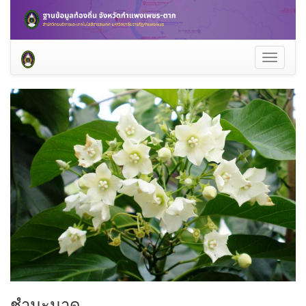
Toggle
navigati
ชำมะนาด