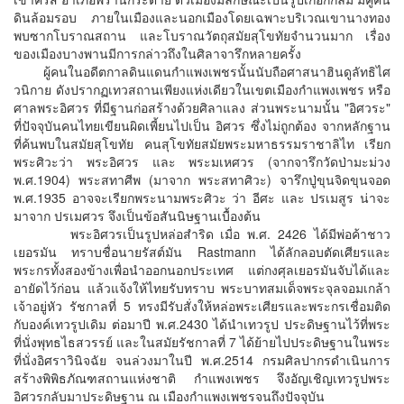
ดินล้อมรอบ ภายในเมืองและนอกเมืองโดยเฉพาะบริเวณเขานางทอง
พบซากโบราณสถาน และโบราณวัตถุสมัยสุโขทัยจำนวนมาก เรื่อง
ของเมืองบางพานมีการกล่าวถึงในศิลาจารึกหลายครั้ง
ผู้คนในอดีตกาลดินแดนกำแพงเพชรนั้นนับถือศาสนาฮินดูลัทธิไศ
วนิกาย ดังปรากฏเทวสถานเพียงแห่งเดียวในเขตเมืองกำแพงเพชร หรือ
ศาลพระอิศวร ที่มีฐานก่อสร้างด้วยศิลาแลง ส่วนพระนามนั้น "อิศวระ"
ที่ปัจจุบันคนไทยเขียนผิดเพี้ยนไปเป็น อิศวร ซึ่งไม่ถูกต้อง จากหลักฐาน
ที่ค้นพบในสมัยสุโขทัย คนสุโขทัยสมัยพระมหาธรรมราชาลิไท เรียก
พระศิวะว่า พระอิศวร และ พระมเหศวร (จากจารึกวัดป่ามะม่วง
พ.ศ.1904) พระสทาศีพ (มาจาก พระสทาศิวะ) จารึกปู่ขุนจิดขุนจอด
พ.ศ.1935 อาจจะเรียกพระนามพระศิวะ ว่า อีศะ และ ปรเมสูร น่าจะ
มาจาก ปรเมศวร จึงเป็นข้อสันนิษฐานเบื้องต้น
พระอิศวรเป็นรูปหล่อสำริด เมื่อ พ.ศ. 2426 ได้มีพ่อค้าชาว
เยอรมัน ทราบชื่อนายรัสต์มัน Rastmann ได้ลักลอบตัดเศียรและ
พระกรทั้งสองข้างเพื่อนำออกนอกประเทศ แต่กงศุลเยอรมันจับได้และ
อายัดไว้ก่อน แล้วแจ้งให้ไทยรับทราบ พระบาทสมเด็จพระจุลจอมเกล้า
เจ้าอยู่หัว รัชกาลที่ 5 ทรงมีรับสั่งให้หล่อพระเศียรและพระกรเชื่อมติด
กับองค์เทวรูปเดิม ต่อมาปี พ.ศ.2430 ได้นำเทวรูป ประดิษฐานไว้ที่พระ
ที่นั่งพุทธไธสวรรย์ และในสมัยรัชกาลที่ 7 ได้ย้ายไปประดิษฐานในพระ
ที่นั่งอิศราวินิจฉัย จนล่วงมาในปี พ.ศ.2514 กรมศิลปากรดำเนินการ
สร้างพิพิธภัณฑสถานแห่งชาติ กำแพงเพชร จึงอัญเชิญเทวรูปพระ
อิศวรกลับมาประดิษฐาน ณ เมืองกำแพงเพชรจนถึงปัจจุบัน