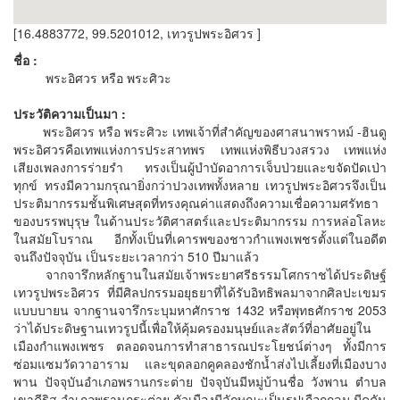
[16.4883772, 99.5201012, เทวรูปพระอิศวร ]
ชื่อ :
พระอิศวร หรือ พระศิวะ
ประวัติความเป็นมา :
พระอิศวร หรือ พระศิวะ เทพเจ้าที่สำคัญของศาสนาพราหม์ -ฮินดู
พระอิศวรคือเทพแห่งการประสาทพร เทพแห่งพิธีบวงสรวง เทพแห่ง
เสียงเพลงการร่ายรำ ทรงเป็นผู้บำบัดอาการเจ็บป่วยและขจัดปัดเป่า
ทุกข์ ทรงมีความกรุณายิ่งกว่าปวงเทพทั้งหลาย เทวรูปพระอิศวรจึงเป็น
ประติมากรรมชั้นพิเศษสุดที่ทรงคุณค่าแสดงถึงความเชื่อความศรัทธา
ของบรรพบุรุษ ในด้านประวัติศาสตร์และประติมากรรม การหล่อโลหะ
ในสมัยโบราณ อีกทั้งเป็นที่เคารพของชาวกำแพงเพชรตั้งแต่ในอดีต
จนถึงปัจจุบัน เป็นระยะเวลากว่า 510 ปีมาแล้ว
จากจารึกหลักฐานในสมัยเจ้าพระยาศรีธรรมโศกราชได้ประดิษฐ์
เทวรูปพระอิศวร ที่มีศิลปกรรมอยุธยาที่ได้รับอิทธิพลมาจากศิลปะเขมร
แบบบายน จากฐานจารึกระบุมหาศักราช 1432 หรือพุทธศักราช 2053
ว่าได้ประดิษฐานเทวรูปนี้เพื่อให้คุ้มครองมนุษย์และสัตว์ที่อาศัยอยู่ใน
เมืองกำแพงเพชร ตลอดจนการทำสาธารณประโยชน์ต่างๆ ทั้งมีการ
ซ่อมแซมวัดวาอาราม และขุดลอกคูคลองชักน้ำส่งไปเลี้ยงที่เมืองบาง
พาน ปัจจุบันอำเภอพรานกระต่าย ปัจจุบันมีหมู่บ้านชื่อ วังพาน ตำบล
เขาคีริส อำเภอพรานกระต่าย ตัวเมืองมีลักษณะเป็นรูปเกือกกลม มีคูคัน