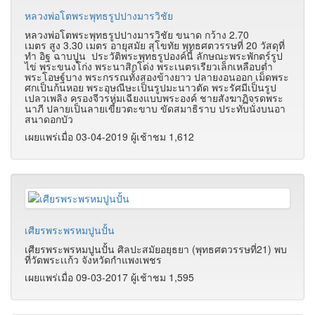
หลวงพ่อโตพระพุทธรูปปางมารวิชัย
หลวงพ่อโตพระพุทธรูปปางมารวิชัย ขนาด กว้าง 2.70
เมตร สูง 3.30 เมตร อายุสมัย สุโขทัย พุทธศตวรรษที่ 20 วัสดุที่
ทำ อิฐ ฉาบปูน ประวัติพระพุทธรูปองค์นี้ ลักษณะพระพักตร์รูป
ไข่ พระขนงโก่ง พระนาสิกโด่ง พระเนตรเรียวเล็กเหลือบต่ำ
พระโอษฐ์บาง พระกรรณทั้งสองข้างยาว ปลายงอนออก เม็ดพระ
ศกเป็นก้นหอย พระอุษณีษะเป็นรูปมะนาวตัด พระรัศมีเป็นรูป
เปลวเพลิง ครองจีวรห่มเฉียงแบบพระองค์ ชายสังฆาฏิจรดพระ
นาภี ปลายเป็นลายเขี้ยวตะขาบ ขัดสมาธิราบ ประทับนั่งบนอา
สนาดอกบัว
เผยแพร่เมื่อ 03-04-2019 ผู้เช้าชม 1,612
เศียรพระพรหมปูนปั้น
เศียรพระพรหมปูนปั้น ศิลปะสมัยอยุธยา (พุทธศตวรรษที่21) พบ
ที่วัดพระเเก้ว จังหวัดกำแพงเพชร
เผยแพร่เมื่อ 09-03-2017 ผู้เช้าชม 1,595