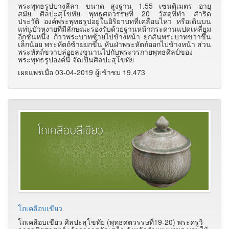
พระพุทธรูปปางลีลา ขนาด สูงฐาน 1.55 เซนติเมตร อายุ
สมัย ศิลปะสุโขทัย พุทธศตวรรษที่ 20 วัสดุที่ทำ สำริด
ประวัติ องค์พระพุทธรูปอยู่ในอิริยาบทที่เคลื่อนไหว หรือเดินบน
แท่นบัวหงายที่มีลักษณะรองรับด้วยฐานหน้ากระดานแปดเหลี่ยม
อีกชั้นหนึ่ง ก้าวพระบาทซ้ายไปข้างหน้า ยกสันพระบาทขวาขึ้น
เล็กน้อย พระหัตถ์ซ้ายยกขึ้น หันฝ่าพระหัตถ์ออกไปข้างหน้า ส่วน
พระหัตถ์ขวาปล่อยลงขนานไปกับพระวรกายพุทธศิลป์ของ
พระพุทธรูปองค์นี้ จัดเป็นศิลปะสุโขทัย
เผยแพร่เมื่อ 03-04-2019 ผู้เช้าชม 19,473
โถเคลือบเขียว
โถเคลือบเขียว ศิลปะสุโขทัย (พุทธศตวรรษที่19-20) พระครูวิ