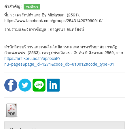
คำสำคัญ :
พระอิศวร
ที่มา : เพจรักษ์กำแพง By Mickysun. (2561).
https://www.facebook.com/groups/254314207990910/
รวบรวมและจัดทำข้อมูล : กาญจนา จันทร์สิงห์
สำนักวิทยบริการและเทคโนโลยีสารสนเทศ มาหาวิทยาลัยราชภัฏ
กำแพงเพชร. (2563). เทวรูปพระอิศวร . สืบค้น 9 สิงหาคม 2569, จาก
https://arit.kpru.ac.th/ap/local/?
nu=pages&page_id=1271&code_db=610012&code_type=01