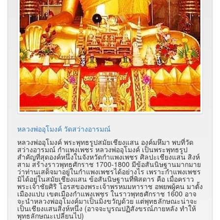
หลวงพ่ออุโมงค์ วัดสว่างอารมณ์
หลวงพ่ออุโมงค์ พระพุทธรูปสมัยเชียงแสน องค์มหึมา พบที่วัด
สว่างอารมณ์ กำแพงเพชร หลวงพ่ออุโมงค์ เป็นพระพุทธรูป
สำคัญที่สุดองค์หนึ่งในจังหวัดกำแพงเพชร ศิลปะเชียงแสน สิงห์
สาม สร้างราวพุทธศักราช 1700-1800 มีข้อสันนิษฐานมากมาย
ว่าท่านเสด็จมาอยู่ในกำแพงเพชรได้อย่างไร เพราะกำแพงเพชร
มิได้อยู่ในสมัยเชียงแสน ข้อสันนิษฐานที่พิสดาร คือ เมื่อคราว
พระเจ้าชัยศิริ โอรสของพระเจ้าพรหมมหาราช อพยพผู้คน มาตั้ง
เมืองแปบ เขตเมืองกำแพงเพชร ในราวพุทธศักราช 1600 อาจ
จะนำหลวงพ่ออุโมงค์มาเป็นมิ่งขวัญด้วย แต่พุทธลักษณะน่าจะ
เป็นเชียงแสนสิงห์หนึ่ง (อาจจะบูรณปฏิสังขรณ์ภายหลัง ทำให้
พุทธลักษณะเปลี่ยนไป)