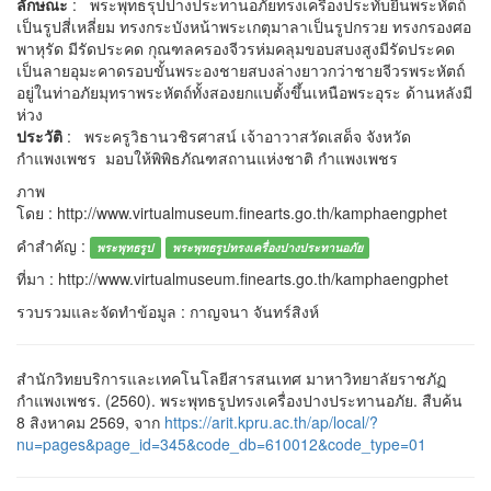
ลักษณะ
: พระพุทธรุปปางประทานอภัยทรงเครื่องประทับยืนพระหัตถ์
เป็นรูปสี่เหลี่ยม ทรงกระบังหน้าพระเกตุมาลาเป็นรูปกรวย ทรงกรองศอ
พาหุรัด มีรัดประคด กุณฑลครองจีวรห่มคลุมขอบสบงสูงมีรัดประคด
เป็นลายอุมะคาดรอบขั้นพระองชายสบงล่างยาวกว่าชายจีวรพระหัตถ์
อยู่ในท่าอภัยมุทราพระหัตถ์ทั้งสองยกแบตั้งขึ้นเหนือพระอุระ ด้านหลังมี
ห่วง
ประวัติ
: พระครูวิธานวชิรศาสน์ เจ้าอาวาสวัดเสด็จ จังหวัด
กำแพงเพชร มอบให้พิพิธภัณฑสถานแห่งชาติ กำแพงเพชร
ภาพ
โดย : http://www.virtualmuseum.finearts.go.th/kamphaengphet
คำสำคัญ :
พระพุทธรูป
พระพุทธรูปทรงเครื่องปางประทานอภัย
ที่มา : http://www.virtualmuseum.finearts.go.th/kamphaengphet
รวบรวมและจัดทำข้อมูล : กาญจนา จันทร์สิงห์
สำนักวิทยบริการและเทคโนโลยีสารสนเทศ มาหาวิทยาลัยราชภัฏ
กำแพงเพชร. (2560). พระพุทธรูปทรงเครื่องปางประทานอภัย. สืบค้น
8 สิงหาคม 2569, จาก
https://arit.kpru.ac.th/ap/local/?
nu=pages&page_id=345&code_db=610012&code_type=01