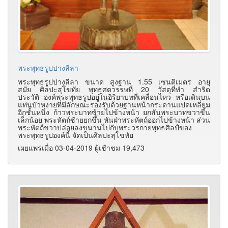
พระพุทธรูปปางลีลา
พระพุทธรูปปางลีลา ขนาด สูงฐาน 1.55 เซนติเมตร อายุ
สมัย ศิลปะสุโขทัย พุทธศตวรรษที่ 20 วัสดุที่ทำ สำริด
ประวัติ องค์พระพุทธรูปอยู่ในอิริยาบทที่เคลื่อนไหว หรือเดินบน
แท่นบัวหงายที่มีลักษณะรองรับด้วยฐานหน้ากระดานแปดเหลี่ยม
อีกชั้นหนึ่ง ก้าวพระบาทซ้ายไปข้างหน้า ยกสันพระบาทขวาขึ้น
เล็กน้อย พระหัตถ์ซ้ายยกขึ้น หันฝ่าพระหัตถ์ออกไปข้างหน้า ส่วน
พระหัตถ์ขวาปล่อยลงขนานไปกับพระวรกายพุทธศิลป์ของ
พระพุทธรูปองค์นี้ จัดเป็นศิลปะสุโขทัย
เผยแพร่เมื่อ 03-04-2019 ผู้เช้าชม 19,473