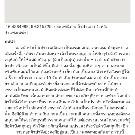
[16.4264988, 99.215725, ประเพณีทอดผ้าป่าแถว จังหวัด
กำแพงเพชร]
บทนำ
ทอดผ้าป่าเป็นประเพณีและเป็นมรดกตกทอดมาแต่สมัยพุทธกาล
เมื่อครั้งที่องค์พระสัมมาสัมพุทธเจ้าไม่ทรงอนุญาตให้ภิกษุรับผ้าจีวรจาก
คฤหัสถ์ ให้ใช้แต่ผ้าบังสุกุล (ผ้าเปื้อนฝุ่น) เท่านั้น ชาวบ้านมักเรียกว่า
ผ้าป่า เนื่องจากเป็นผ้าที่ไม่มีเจ้าของ ทิ้งอยู่ตามที่ต่าง ๆ ตามกองขยะ
หรือพันห่อศพไว้และต้องนำมาซัก เย็บ ย้อมเป็นสบง จีวรหรือสังฆาฏิให้
เสร็จภายในระยะเวลา 10 วัน ถ้าเกินกำหนดต้องสละผ้านับเป็นความ
ยากลำบากแก่ภิกษุสงฆ์อย่างยิ่ง นอกจากนี้ผ้าห่อศพมักจะหาได้ยาก
เพราะเป็นศพคนจน ผ้าที่จะพันห่อศพ ก็ไม่ค่อยมีชาวบ้านที่มีผ้าป่า
สามัคคีศรัทธาเห็นความยากลำบากของพระภิกษุจึงหาทางช่วย โดยนำ
ผ้าไปทิ้งไว้ตามทางที่พระท่านเดินผ่านไปมาเป็นประจำ หรือทิ้งตามกอง
ขยะ หรือนำไปห่อศพไว้ เพราะถ้าไม่ทำเช่นนี้พระภิกษุจะไม่ยอมรับผ้า
นั้น จึงมีผู้นิยมทำตามกันมาจนเป็นประเพณี จนกระทั่งพระพุทธองค์ทรง
อนุญาตให้พระภิกษุรับจีวรจากคฤหัสถ์ได้ แต่ยังทรงสรรเสริญพระสงฆ์ผู้
ถือผ้าบังสุกุลอยู่ ทำให้พระภิกษุทั้งหลายประสงค์จะรับผ้าบังสุกุลจีวรอีก
การทอดผ้าป่าจึงยังคงมีอยู่และเป็นมรดกตกทอดกันมาทุกวันนี้