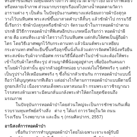
หรือทำขึ้นเพื่อรวมทุนจัดสร้างถาวรวัตถุในวัด ผ้าป่าโยง มีเจ้าภาพเดียว
หรือหลายเจ้าภาพ ส่วนมากบรรทุกเรือแห่ไปทางนํ้าทอดตามวัดวา
อารามต่าง ๆ เป็นต้น ในปัจจุบันงานศพบางแห่งนิยมถวายผ้าบังสุกุล
วางไว้บนหีบศพ พระสงฆ์ขึ้นมาสวดคำบาลีสั้นๆ แล้วชักผ้าไป กรรมวิธี
นี้เรียกว่า ชักผ้าบังสุกุลหรือชักผ้าป่า จัดรวมเข้าในการทอดผ้าป่าตาม
ปรกติ มีวิธีการทอดผ้าป่าที่พิเศษอีกประเภทหนึ่งเรียกว่า ทอดผ้าป่าผี
ตาย คือ แทนที่จะเอาผ้าไตรวางไว้บนหีบศพ แต่กลับให้ศพเป็นผู้ถือผ้า
ไตร โดยวิธีเอาศพผูกไว้กับกระดานหก แล้วนิมนต์พระมาเหยียบ
กระดานหก ศพก็จะยืนขึ้นหรือลุกขึ้นนั่งก็แล้วแต่การจัดศพให้นั่งหรือยืน
พระสงฆ์จะรับผ้าจากมือศพ กรรมวิธีนี้ต้องทำในป่าช้าและต้องให้พระ
เข้าไปรับผ้าไตรทีละรูป ส่วนญาติพี่น้องดูอยู่ห่างๆ เพื่อป้องกันคนมา
ขโมยผ้าไปเท่านั้น ดูน่ากลัวอยู่สักหน่อย บางแห่งไม่ใช้ศพจริง ๆ แต่ทำ
เป็นรูปร่างให้เหมือนศพจริง ๆ ซึ่งก็น่ากลัวเช่นกัน การทอดผ้าป่าแบบนี้
ถือว่าได้บุญกุศลมากทีเดียว แต่อย่างไรก็ตามการทอดผ้าป่าแบบผีตายนี้
ถูกยกเลิกไป เนื่องจากสมเด็จพระมหาสมณเจ้า กรมพระยาวชิรญาณว
โรรสทรงห้ามเพราะมีคนกลั่นแกล้งพระทำให้ตกใจสุดขีดจนถึง
มรณภาพ
ในปัจจุบันการทอดผ้าป่าโดยส่วนใหญ่จะเป็นการชักชวนกันเพื่อ
รวบรวมทุนทรัพย์สร้างสิ่ง ต่าง ๆ ได้แก่ ถาวรวัตถุในวัด ถนน
โรงเรียน โรงพยาบาล และอื่น ๆ (กรมศิลปากร, 2557)
อานิสงส์การทอดผ้าป่า
เชื่อกันว่าการทำบุญทอดผ้าป่าโดยไม่เฉพาะเจาะจงผู้รับมี