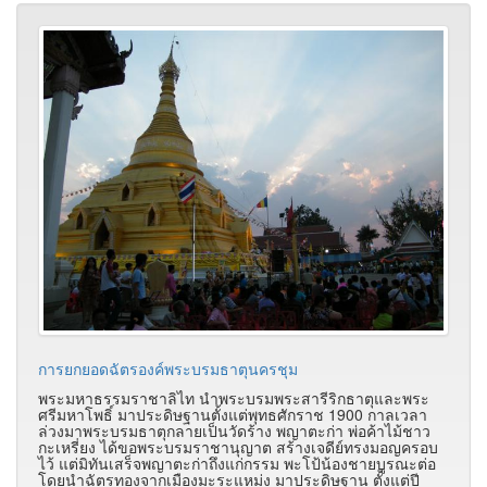
การยกยอดฉัตรองค์พระบรมธาตุนครชุม
พระมหาธรรมราชาลิไท นำพระบรมพระสารีริกธาตุและพระ
ศรีมหาโพธิ์ มาประดิษฐานตั้งแต่พุทธศักราช 1900 กาลเวลา
ล่วงมาพระบรมธาตุกลายเป็นวัดร้าง พญาตะก่า พ่อค้าไม้ชาว
กะเหรี่ยง ได้ขอพระบรมราชานุญาต สร้างเจดีย์ทรงมอญครอบ
ไว้ แต่มิทันเสร็จพญาตะก่าถึงแก่กรรม พะโป้น้องชายบูรณะต่อ
โดยนำฉัตรทองจากเมืองมะระแหม่ง มาประดิษฐาน ตั้งแต่ปี