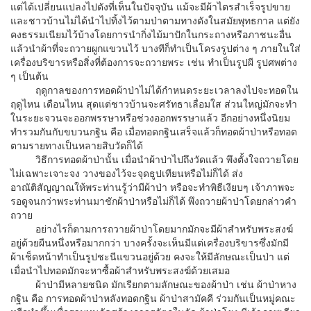
แต่ได้เปลี่ยนแปลงไปดังที่เห็นในปัจจุบัน แม้จะมีผ้าไตรสำเร็จรูปขาย
และชาวบ้านไม่ได้นำไปทิ้งไว้ตามป่าตามทางดังในสมัยพุทธกาล แต่ยัง
คงธรรมเนียมไว้บ้างโดยการนำกิ่งไม้มาปักในกระถางหรือภาชนะอื่น
แล้วนำผ้าที่จะถวายผูกแขวนไว้ บางทีก็ทำเป็นโครงรูปต่าง ๆ ภายในใส่
เครื่องบริขารหรือสิ่งที่ต้องการจะถวายพระ เช่น ทำเป็นรูปผี รูปศพต่าง
ๆ เป็นต้น
ฤดูกาลของการทอดผ้าป่าไม่ได้กำหนดระยะเวลาลงไปจะทอดใน
ฤดูไหน เดือนไหน สุดแต่ชาวบ้านจะศรัทธาเลื่อมใส ส่วนใหญ่มักจะทำ
ในระยะจวนจะออกพรรษาหรือช่วงออกพรรษาแล้ว อีกอย่างหนึ่งนิยม
ทำรวมกันกับขบวนกฐิน คือ เมื่อทอดกฐินเสร็จแล้วก็ทอดผ้าป่าหรือทอด
ตามรายทางเป็นหลายสิบวัดก็ได้
วิธีการทอดผ้าป่านั้น เมื่อนำผ้าป่าไปถึงวัดแล้ว พึงตั้งใจถวายโดย
ไม่เฉพาะเจาะจง วางของไว้จะจุดธูปเทียนหรือไม่ก็ได้ ส่ง
อาณัติสัญญาณให้พระท่านรู้ว่ามีผ้าป่า หรือจะทำพิธีเงียบๆ เจ้าภาพจะ
รอดูจนกว่าพระท่านมาชักผ้าป่าหรือไม่ก็ได้ พึงถวายผ้าป่าโดยกล่าวคำ
ถวาย
อย่างไรก็ตามการถวายผ้าป่าโดยมากมักจะมีผ้าสำหรับพระสงฆ์
อยู่ด้วยผืนหนึ่งหรือมากกว่า บางครั้งจะเห็นมีแต่เครื่องบริขารซึ่งมักมี
ผ้าเช็ดหน้าทำเป็นรูปชะนีแขวนอยู่ด้วย คงจะให้มีลักษณะเป็นป่า แต่
เมื่อนำไปทอดมักจะหาซื้อผ้าสำหรับพระสงฆ์ด้วยเสมอ
ผ้าป่ามีหลายชนิด มักเรียกตามลักษณะของผ้าป่า เช่น ผ้าป่าหาง
กฐิน คือ การทอดผ้าป่าหลังทอดกฐิน ผ้าป่าสามัคคี ร่วมกันเป็นหมู่คณะ