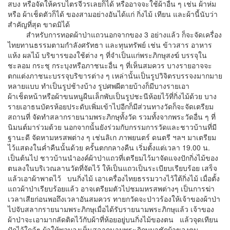
สบง หรือจัดให้ครบไตรจีวรเลยก็ได้ หรืออาจจะใช้ผ้าอื่น ๆ เช่น ผ้าห่ม
หรือ ผ้าเช็ดตัวก็ได้ ของสามอย่างอันได้แก่ กิ่งไม้ เทียน และผ้านี้นับว่า
สำคัญที่สุด ขาดมิได้
สำหรับการทอดผ้าป่าแถวนอกจากของ 3 อย่างแล้ว ก็จะจัดเครื่อง
ไทยทานธรรมตามกำลังศรัทธา และทุนทรัพย์ เช่น ข้าวสาร อาหาร
แห้ง ผลไม้ บริขารของใช้ต่าง ๆ ที่จำเป็นแก่พระภิกษุสงฆ์ บรรจุใน
ชะลอม กระชุ กระบุงหรือภาชนะอื่น ๆ ที่เห็นสมควร บางรายอาจจะ
ตกแต่งภาชนะบรรจุบริขารต่าง ๆ เหล่านั้นเป็นรูปวิจิตรบรรจงมากมาย
หลายแบบ ทำเป็นรูปช้างบ้าง รูปศพผีตายบ้างก็มีบางรายเอา
ผ้าเช็ดหน้าหรือผ้าขนหนูผืนเล็กพับเป็นรูปชะนีห้อยไว้ที่กิ่งไม้ด้วย บาง
รายเอาธนบัตรห้อยประดับเพิ่มเข้าไปอีกก็มีส่วนทางวัดก็จะจัดเตรียม
สถานที่ จัดทำสลากรายนามพระภิกษุทั้งวัด รวมทั้งจากพระวัดอื่น ๆ ที่
นิมนต์มาร่วมด้วย นอกจากนั้นยังร่วมกับกรรมการวัดและชาวบ้านที่มี
ฐานะดี จัดหามหรสพต่าง ๆ เช่นลิเก ภาพยนตร์ ดนตรี ฯลฯ มาเตรียม
ไว้แสดงในค่ำคืนนั้นด้วย ครั้นตกกลางคืน เริ่มตั้งแต่เวลา 19.00 น.
เป็นต้นไป ชาวบ้านนำองค์ผ้าป่าแถวที่เตรียมไว้มาจัดแจงปักกิ่งไม้ของ
ตนลงในบริเวณลานวัดที่จัดไว้ ให้เป็นแถวเป็นระเบียบเรียบร้อย เสร็จ
แล้วเอาผ้าพาดไว้ บนกิ่งไม้ เอาเครื่องไทยธรรมวางไว้ใต้กิ่งไม้ เมื่อตั้ง
แถวผ้าป่าเรียบร้อยแล้ว อาจเตรียมตัวไปชมมหรสพต่างๆ เป็นการฆ่า
เวลาเสียก่อนพอถึงเวลาอันสมควร ทายกวัดจะป่าวร้องให้เจ้าของผ้าป่า
ไปจับสลากรายนามพระภิกษุเมื่อได้รับรายนามพระภิกษุแล้ว เจ้าของ
ผ้าป่าจะเอามากลัดติดไว้กับผ้าที่ห้อยอยู่บนกิ่งไม้ของตน แล้วจุดเทียน
ปักไว้ใกล้ๆ ผ้าให้พอมองเห็นสลากนามพระภิกษุมาชักผ้าของตน