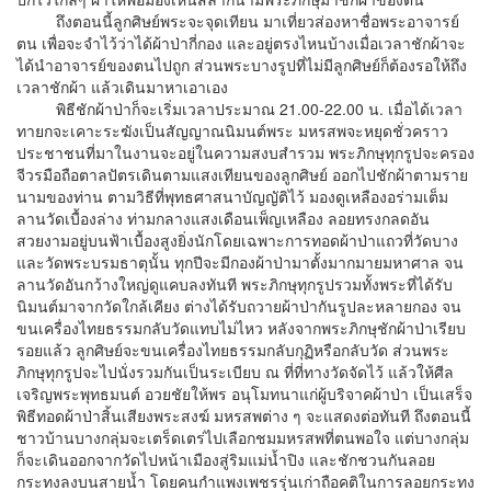
ถึงตอนนี้ลูกศิษย์พระจะจุดเทียน มาเที่ยวส่องหาชื่อพระอาจารย์
ตน เพื่อจะจำไว้ว่าได้ผ้าป่ากี่กอง และอยู่ตรงไหนบ้างเมื่อเวลาชักผ้าจะ
ได้นำอาจารย์ของตนไปถูก ส่วนพระบางรูปที่ไม่มีลูกศิษย์ก็ต้องรอให้ถึง
เวลาชักผ้า แล้วเดินมาหาเอาเอง
พิธีชักผ้าป่าก็จะเริ่มเวลาประมาณ 21.00-22.00 น. เมื่อได้เวลา
ทายกจะเคาะระฆังเป็นสัญญาณนิมนต์พระ มหรสพจะหยุดชั่วคราว
ประชาชนที่มาในงานจะอยู่ในความสงบสำรวม พระภิกษุทุกรูปจะครอง
จีวรมือถือตาลปัตรเดินตามแสงเทียนของลูกศิษย์ ออกไปชักผ้าตามราย
นามของท่าน ตามวิธีที่พุทธศาสนาบัญญัติไว้ มองดูเหลืองอร่ามเต็ม
ลานวัดเบื้องล่าง ท่ามกลางแสงเดือนเพ็ญเหลือง ลอยทรงกลดอัน
สวยงามอยู่บนฟ้าเบื้องสูงยิ่งนักโดยเฉพาะการทอดผ้าป่าแถวที่วัดบาง
และวัดพระบรมธาตุนั้น ทุกปีจะมีกองผ้าป่ามาตั้งมากมายมหาศาล จน
ลานวัดอันกว้างใหญ่ดูแคบลงทันที พระภิกษุทุกรูปรวมทั้งพระที่ได้รับ
นิมนต์มาจากวัดใกล้เคียง ต่างได้รับถวายผ้าป่ากันรูปละหลายกอง จน
ขนเครื่องไทยธรรมกลับวัดแทบไม่ไหว หลังจากพระภิกษุชักผ้าป่าเรียบ
รอยแล้ว ลูกศิษย์จะขนเครื่องไทยธรรมกลับกุฏิหรือกลับวัด ส่วนพระ
ภิกษุทุกรูปจะไปนั่งรวมกันเป็นระเบียบ ณ ที่ที่ทางวัดจัดไว้ แล้วให้ศีล
เจริญพระพุทธมนต์ อวยชัยให้พร อนุโมทนาแก่ผู้บริจาคผ้าป่า เป็นเสร็จ
พิธีทอดผ้าป่าสิ้นเสียงพระสงฆ์ มหรสพต่าง ๆ จะแสดงต่อทันที ถึงตอนนี้
ชาวบ้านบางกลุ่มจะเตร็ดเตร่ไปเลือกชมมหรสพที่ตนพอใจ แต่บางกลุ่ม
ก็จะเดินออกจากวัดไปหน้าเมืองสู่ริมแม่น้ำปิง และชักชวนกันลอย
กระทงลงบนสายน้ำ โดยคนกำแพงเพชรรุ่นเก่าถือคติในการลอยกระทง