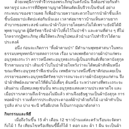
ด้วยเหตุนี้การทำจีวรของพระภิกษุในครั้งนั้น จึงต้องช่วยกันทำ
หลายรูป และการที่มีพุทธานุญาตให้คนตัดเย็บจีวรเป็นขันธ์ อย่าง
กระทงนาของชาวมคธ ก็เพื่ออำนวยความสะดวกในการนำผ้าชิ้นเล็ก
ชิ้นน้อยมาปะติดปะต่อกันนั่นเอง เวลาต่อมาชาวบ้านเห็นความยาก
ลำบากของพระสงฆ์ แต่จะนำผ้าไปถวายโดยตรงไม่ได้เพราะยังมิได้มี
พุทธานุญาต ผู้มีศรัทธาจึงนำผ้าไปทิ้งไว้ในป่าช้า และตามที่ต่าง ๆ ที่ไม่
ไกลจากกุฏิพระภิกษุ เพื่อให้พระภิกษุไปพบเล้วนำเอาไปทำจีวรได้ตาม
ประสงค์
อนึ่ง ก่อนจะเกิดการ “ทิ้งผ้าตามป่า” มีตำนานพุทธศาสนาในพระ
ธรรมบทขุททกนิกายสคถาวรรค เรื่อง นาคเพทธิดาถวายผ้าป่าแก่พระ
อนุรุทธเถระว่า คราวหนึ่งพระอนุรุทธเถระผู้เป็นอรหันต์เที่ยวหาบังสุกุล
จีวรตามแนวป่า เดินเข้าไปในป่าด้วยใจหวังว่าจะได้พบผ้าสักผืนหนึ่ง
ขณะที่พระอนุรุทธรำพึงเช่นนั้น เทพธิดานางหนึ่งซึ่งชาติก่อนเคยเป็น
ภรรยาของพระอนุรุทธมีศรัทธาปรารถนาจะถวายผ้าบังสุกุลแก่ท่าน จึง
นำผ้าทิพย์ลงมาพาดไว้ที่ต้นไม้เตี้ยๆ ต้นหนึ่ง ระหว่างทางที่พระเถระจะ
เดินผ่าน เมื่อพบเหตุเช่นนั้น พระอนุรุทธแสดงความประหลาดใจ และ
เมื่อปรารภความถึงเจ้าของไม่มีแล้ว ท่านจึงอธิษฐานเป็นผ้าบังสุกุล การ
ทอดผ้าป่า รวมทั้งการประดับประดาองค์ผ้าป่าด้วยกิ่งไม้ เอาผ้าทำเป็น
รูปลิง ค่าง บ่าง ชะนี หรือผีเปรต ก็เป็นการอุปมาดังกล่าว
กิจกรรมและพิธี
เมื่อถึงวันขึ้น 15 ค่ำ เดือน 12 ชาวบ้านแต่ละครัวเรือนจะจัดหา
กิ่งไม้ 1 กิ่ง เทียนไขหรือเทียนขี้ผึ้งก็ได้ 1 ดอก และ ผ้า 1 ผืน จะเป็นผ้า