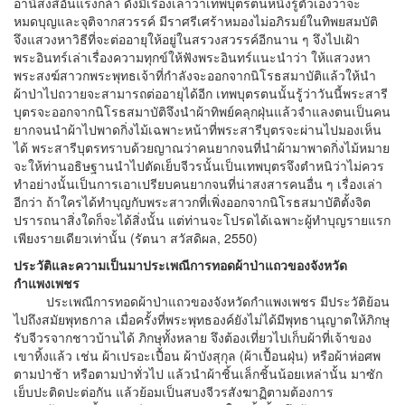
อานิสงส์อันแรงกล้า ดังมีเรื่องเล่าว่าเทพบุตรตนหนึ่งรู้ตัวเองว่าจะ
หมดบุญและจุติจากสวรรค์ มีราศรีเศร้าหมองไม่อภิรมย์ในทิพยสมบัติ
จึงแสวงหาวิธีที่จะต่ออายุให้อยู่ในสรวงสวรรค์อีกนาน ๆ จึงไปเฝ้า
พระอินทร์เล่าเรื่องความทุกข์ให้ฟังพระอินทร์แนะนำว่า ให้แสวงหา
พระสงฆ์สาวกพระพุทธเจ้าที่กำลังจะออกจากนิโรธสมาบัติแล้วให้นำ
ผ้าป่าไปถวายจะสามารถต่ออายุได้อีก เทพบุตรตนนั้นรู้ว่าวันนี้พระสารี
บุตรจะออกจากนิโรธสมาบัติจึงนำผ้าทิพย์คลุกฝุ่นแล้วจำแลงตนเป็นคน
ยากจนนำผ้าไปพาดกิ่งไม้เฉพาะหน้าที่พระสารีบุตรจะผ่านไปมองเห็น
ได้ พระสารีบุตรทราบด้วยญาณว่าคนยากจนที่นำผ้ามาพาดกิ่งไม้หมาย
จะให้ท่านอธิษฐานนำไปตัดเย็บจีวรนั้นเป็นเทพบุตรจึงตำหนิว่าไม่ควร
ทำอย่างนั้นเป็นการเอาเปรียบคนยากจนที่น่าสงสารคนอื่น ๆ เรื่องเล่า
อีกว่า ถ้าใครได้ทำบุญกับพระสาวกที่เพิ่งออกจากนิโรธสมาบัติตั้งจิต
ปรารถนาสิ่งใดก็จะได้สิ่งนั้น แต่ท่านจะโปรดได้เฉพาะผู้ทำบุญรายแรก
เพียงรายเดียวเท่านั้น (รัตนา สวัสดิผล, 2550)
ประวัติและความเป็นมาประเพณีการทอดผ้าป่าแถวของจังหวัด
กำแพงเพชร
ประเพณีการทอดผ้าป่าแถวของจังหวัดกำแพงเพชร มีประวัติย้อน
ไปถึงสมัยพุทธกาล เมื่อครั้งที่พระพุทธองค์ยังไม่ได้มีพุทธานุญาตให้ภิกษุ
รับจีวรจากชาวบ้านได้ ภิกษุทั้งหลาย จึงต้องเที่ยวไปเก็บผ้าที่เจ้าของ
เขาทิ้งแล้ว เช่น ผ้าเปรอะเปื้อน ผ้าบังสุกุล (ผ้าเปื้อนฝุ่น) หรือผ้าห่อศพ
ตามป่าช้า หรือตามป่าทั่วไป แล้วนำผ้าชิ้นเล็กชิ้นน้อยเหล่านั้น มาซัก
เย็บปะติดปะต่อกัน แล้วย้อมเป็นสบงจีวรสังฆาฏิตามต้องการ