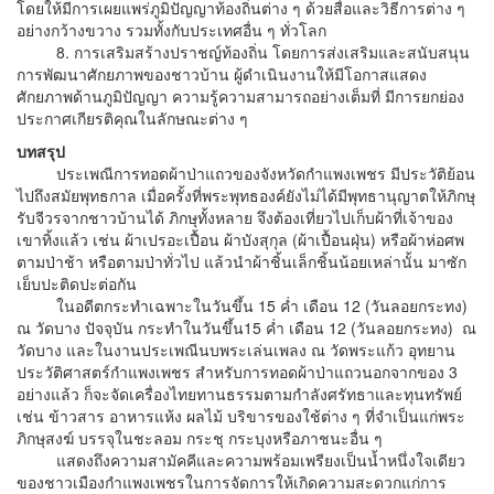
โดยให้มีการเผยแพร่ภูมิปัญญาท้องถิ่นต่าง ๆ ด้วยสื่อและวิธีการต่าง ๆ
อย่างกว้างขวาง รวมทั้งกับประเทศอื่น ๆ ทั่วโลก
8. การเสริมสร้างปราชญ์ท้องถิ่น โดยการส่งเสริมและสนับสนุน
การพัฒนาศักยภาพของชาวบ้าน ผู้ดำเนินงานให้มีโอกาสแสดง
ศักยภาพด้านภูมิปัญญา ความรู้ความสามารถอย่างเต็มที่ มีการยกย่อง
ประกาศเกียรติคุณในลักษณะต่าง ๆ
บทสรุป
ประเพณีการทอดผ้าป่าแถวของจังหวัดกำแพงเพชร มีประวัติย้อน
ไปถึงสมัยพุทธกาล เมื่อครั้งที่พระพุทธองค์ยังไม่ได้มีพุทธานุญาตให้ภิกษุ
รับจีวรจากชาวบ้านได้ ภิกษุทั้งหลาย จึงต้องเที่ยวไปเก็บผ้าที่เจ้าของ
เขาทิ้งแล้ว เช่น ผ้าเปรอะเปื้อน ผ้าบังสุกุล (ผ้าเปื้อนฝุ่น) หรือผ้าห่อศพ
ตามป่าช้า หรือตามป่าทั่วไป แล้วนำผ้าชิ้นเล็กชิ้นน้อยเหล่านั้น มาซัก
เย็บปะติดปะต่อกัน
ในอดีตกระทำเฉพาะในวันขึ้น 15 ค่ำ เดือน 12 (วันลอยกระทง)
ณ วัดบาง ปัจจุบัน กระทำในวันขึ้น15 ค่ำ เดือน 12 (วันลอยกระทง) ณ
วัดบาง และในงานประเพณีนบพระเล่นเพลง ณ วัดพระแก้ว อุทยาน
ประวัติศาสตร์กำแพงเพชร สำหรับการทอดผ้าป่าแถวนอกจากของ 3
อย่างแล้ว ก็จะจัดเครื่องไทยทานธรรมตามกำลังศรัทธาและทุนทรัพย์
เช่น ข้าวสาร อาหารแห้ง ผลไม้ บริขารของใช้ต่าง ๆ ที่จำเป็นแก่พระ
ภิกษุสงฆ์ บรรจุในชะลอม กระชุ กระบุงหรือภาชนะอื่น ๆ
แสดงถึงความสามัคคีและความพร้อมเพรียงเป็นน้ำหนึ่งใจเดียว
ของชาวเมืองกำแพงเพชรในการจัดการให้เกิดความสะดวกแก่การ