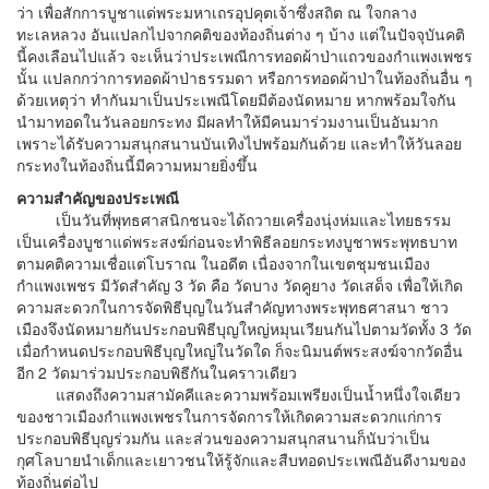
ว่า เพื่อสักการบูชาแด่พระมหาเถรอุปคุตเจ้าซึ่งสถิต ณ ใจกลาง
ทะเลหลวง อันแปลกไปจากคติของท้องถิ่นต่าง ๆ บ้าง แต่ในปัจจุบันคติ
นี้คงเลือนไปแล้ว จะเห็นว่าประเพณีการทอดผ้าป่าแถวของกำแพงเพชร
นั้น แปลกกว่าการทอดผ้าป่าธรรมดา หรือการทอดผ้าป่าในท้องถิ่นอื่น ๆ
ด้วยเหตุว่า ทำกันมาเป็นประเพณีโดยมีต้องนัดหมาย หากพร้อมใจกัน
นำมาทอดในวันลอยกระทง มีผลทำให้มีคนมาร่วมงานเป็นอันมาก
เพราะได้รับความสนุกสนานบันเทิงไปพร้อมกันด้วย และทำให้วันลอย
กระทงในท้องถิ่นนี้มีความหมายยิ่งขึ้น
ความสำคัญของประเพณี
เป็นวันที่พุทธศาสนิกชนจะได้ถวายเครื่องนุ่งห่มและไทยธรรม
เป็นเครื่องบูชาแด่พระสงฆ์ก่อนจะทำพิธีลอยกระทงบูชาพระพุทธบาท
ตามคติความเชื่อแต่โบราณ ในอดีต เนื่องจากในเขตชุมชนเมือง
กำแพงเพชร มีวัดสำคัญ 3 วัด คือ วัดบาง วัดคูยาง วัดเสด็จ เพื่อให้เกิด
ความสะดวกในการจัดพิธีบุญในวันสำคัญทางพระพุทธศาสนา ชาว
เมืองจึงนัดหมายกันประกอบพิธีบุญใหญ่หมุนเวียนกันไปตามวัดทั้ง 3 วัด
เมื่อกำหนดประกอบพิธีบุญใหญ่ในวัดใด ก็จะนิมนต์พระสงฆ์จากวัดอื่น
อีก 2 วัดมาร่วมประกอบพิธีกันในคราวเดียว
แสดงถึงความสามัคคีและความพร้อมเพรียงเป็นน้ำหนึ่งใจเดียว
ของชาวเมืองกำแพงเพชรในการจัดการให้เกิดความสะดวกแก่การ
ประกอบพิธีบุญร่วมกัน และส่วนของความสนุกสนานก็นับว่าเป็น
กุศโลบายนำเด็กและเยาวชนให้รู้จักและสืบทอดประเพณีอันดีงามของ
ท้องถิ่นต่อไป