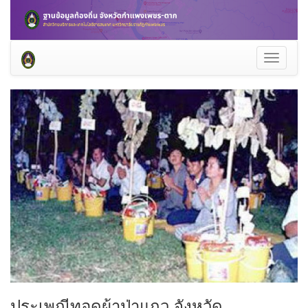
Toggle
navigati
ประเพณีทอดผ้าป่าแถว จังหวัด