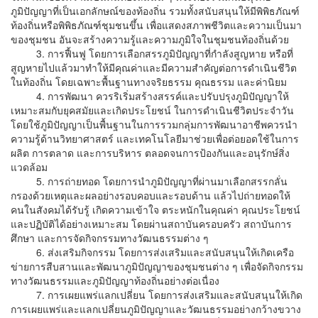
ภูมิปัญญาที่เป็นเอกลักษณ์ของท้องถิ่น รวมทั้งสนับสนุนให้มีพิพิธภัณฑ์
ท้องถิ่นหรือพิพิธภัณฑ์ชุมชนขึ้น เพื่อแสดงสภาพชีวิตและความเป็นมา
ของชุมชน อันจะสร้างความรู้และความภูมิใจในชุมชนท้องถิ่นด้วย
3. การฟื้นฟู โดยการเลือกสรรภูมิปัญญาที่กำลังสูญหาย หรือที่
สูญหายไปแล้วมาทำให้มีคุณค่าและมีความสำคัญต่อการดำเนินชีวิต
ในท้องถิ่น โดยเฉพาะพื้นฐานทางจริยธรรม คุณธรรม และค่านิยม
4. การพัฒนา ควรริเริ่มสร้างสรรค์และปรับปรุงภูมิปัญญาให้
เหมาะสมกับยุคสมัยและเกิดประโยชน์ ในการดำเนินชีวิตประจำวัน
โดยใช้ภูมิปัญญาเป็นพื้นฐานในการรวมกลุ่มการพัฒนาอาชีพควรนำ
ความรู้ด้านวิทยาศาสตร์ และเทคโนโลยีมาช่วยเพื่อต่อยอดใช้ในการ
ผลิต การตลาด และการบริหาร ตลอดจนการป้องกันและอนุรักษ์สิ่ง
แวดล้อม
5. การถ่ายทอด โดยการนำภูมิปัญญาที่ผ่านมาเลือกสรรกลั่น
กรองด้วยเหตุและผลอย่างรอบคอบและรอบด้าน แล้วไปถ่ายทอดให้
คนในสังคมได้รับรู้ เกิดความเข้าใจ ตระหนักในคุณค่า คุณประโยชน์
และปฏิบัติได้อย่างเหมาะสม โดยผ่านสถาบันครอบครัว สถาบันการ
ศึกษา และการจัดกิจกรรมทางวัฒนธรรมต่าง ๆ
6. ส่งเสริมกิจกรรม โดยการส่งเสริมและสนับสนุนให้เกิดเครือ
ข่ายการสืบสานและพัฒนาภูมิปัญญาของชุมชนต่าง ๆ เพื่อจัดกิจกรรม
ทางวัฒนธรรมและภูมิปัญญาท้องถิ่นอย่างต่อเนื่อง
7. การเผยแพร่แลกเปลี่ยน โดยการส่งเสริมและสนับสนุนให้เกิด
การเผยแพร่และแลกเปลี่ยนภูมิปัญญาและวัฒนธรรมอย่างกว้างขวาง