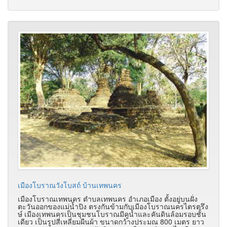
เมืองโบราณวังโบสถ์ บ้านเทพนคร
เมืองโบราณเทพนคร ตำบลเทพนคร อำเภอเมือง ตั้งอยู่บนฝั่ง
ตะวันออกของแม่น้ำปิง ตรงกันข้ามกับเมืองโบราณนครไตรตรึง
ษ์ เมืองเทพนครเป็นชุมชนโบราณมีคูน้ำและคันดินล้อมรอบชั้น
เดียว เป็นรูปสี่เหลี่ยมผืนผ้า ขนาดกว้างประมณ 800 เมตร ยาว