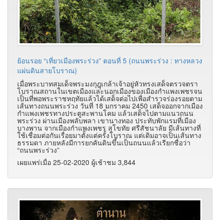
ย้อนรอย “เที่ยวเมืองพระร่วง” ตอนที่ 5 (ถนนพระร่วง : ทางหลวง
แผ่นดินสายโบราณ)
เมื่อพระบาทสมเด็จพระมงกุฎุเกล้าเจ้าอยู่หัวทรงเสด็จตรวจตรา
โบราณสถานในเขตเมืองและนอกเมืองของเมืองกำแพงเพชรจน
เป็นที่พอพระราชหฤทัยแล้วได้เสด็จต่อไปเพื่อสำรวจร่องรอยตาม
เส้นทางถนนพระร่วง วันที่ 18 มกราคม 2450 เสด็จออกจากเมือง
กำแพงเพชรทางประตูสะพานโคม แล้วเสด็จไปตามแนวถนน
พระร่วง ผ่านเมืองพลับพลา เขานางทอง ประทับพักแรมที่เมือง
บางพาน จากเมืองกำแพงเพชร สุโขทัย ศรีสัชนาลัย มีเส้นทางที่
ใช้เชื่อมต่อกันเรื่อยมาตั้งแต่ครั้งโบราณ แต่เดิมอาจเป็นเส้นทาง
ธรรมดา ภายหลังมีการยกคันดินขึ้นเป็นถนนแล้วเรียกชื่อว่า
“ถนนพระร่วง”
เผยแพร่เมื่อ 25-02-2020 ผู้เช้าชม 3,844