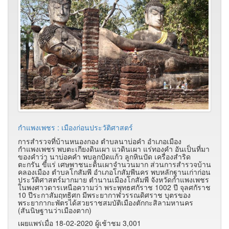
กำแพงเพชร : เมืองก่อนประวัติศาสตร์
การสำรวจที่บ้านหนองกอง ตำบลนาบ่อคำ อำเภอเมือง
กำแพงเพชร พบตะเกียงดินเผา แวดินเผา แร่ทองคำ อันเป็นที่มา
ของคำว่า นาบ่อคคำ พบลูกปัดแก้ว ลูกหินปัด เครื่องสำริด
ตะกรัน ขี้แร่ เศษพาชนะดินเผาจำนวนมาก ส่วนการสำรวจบ้าน
คลองเมือง ตำบลโกสัมพี อำเภอโกสัมพีนคร พบหลักฐานเก่าก่อน
ประวัติศาสตร์มากมาย ตำนานเมืองโกสัมพี จังหวัดกำแพงเพชร
ในพงศาวดารเหนือความว่า พระพุทธศกัราช 1002 ปี จุลศกัราช
10 ปีระกาสัมฤทธิศก มีพระยากาฬวรรณดิศราช บุตรของ
พระยากากะพัตรได้สวยราชสมบัติเมืองตักกะสิลามหานคร
(สันนิษฐานว่าเมืองตาก)
เผยแพร่เมื่อ 18-02-2020 ผู้เช้าชม 3,001