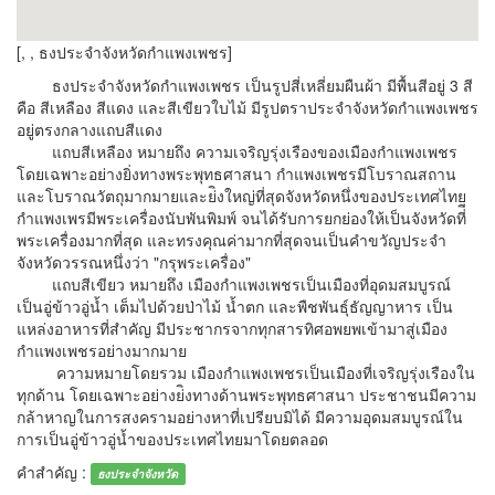
[, , ธงประจำจังหวัดกำแพงเพชร]
ธงประจำจังหวัดกำแพงเพชร เป็นรูปสี่เหลี่ยมผืนผ้า มีพื้นสีอยู่ 3 สี
คือ สีเหลือง สีแดง และสีเขียวใบไม้ มีรูปตราประจำจังหวัดกำแพงเพชร
อยู่ตรงกลางแถบสีแดง
แถบสีเหลือง หมายถึง ความเจริญรุ่งเรืองของเมืองกำแพงเพชร
โดยเฉพาะอย่างยิ่งทางพระพุทธศาสนา กำแพงเพชรมีโบราณสถาน
และโบราณวัตถุมากมายและย่ิงใหญ่ที่สุดจังหวัดหนึ่งของประเทศไทย
กำแพงเพรมีพระเครื่องนับพันพิมพ์ จนได้รับการยกย่องให้เป็นจังหวัดที่ี
พระเครื่องมากที่สุด และทรงคุณค่ามากที่สุดจนเป็นคำขวัญประจำ
จังหวัดวรรณหนึ่งว่า "กรุพระเครื่อง"
แถบสีเขียว หมายถึง เมืองกำแพงเพชรเป็นเมืองที่อุดมสมบูรณ์
เป็นอู่ข้าวอู่น้ำ เต็มไปด้วยป่าไม้ น้ำตก และพืชพันธุ์ธัญญาหาร เป็น
แหล่งอาหารที่สำคัญ มีประชากรจากทุกสารทิศอพยพเข้ามาสู่เมือง
กำแพงเพชรอย่างมากมาย
ความหมายโดยรวม เมืองกำแพงเพชรเป็นเมืองที่เจริญรุ่งเรืองใน
ทุกด้าน โดยเฉพาะอย่างย่ิงทางด้านพระพุทธศาสนา ประชาชนมีความ
กล้าหาญในการสงครามอย่างหาที่เปรียบมิได้ มีความอุดมสมบูรณ์ใน
การเป็นอู่ข้าวอู่น้ำของประเทศไทยมาโดยตลอด
คำสำคัญ :
ธงประจำจังหวัด