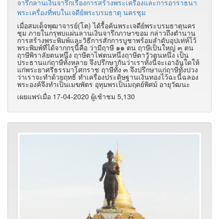
จารึกลานเงินจารึกเรื่องการสร้างพระเครื่องและการอาราธนา
พระเครื่องที่พบในเจดีย์พระบรมธาตุ นครชุม
เมื่อสมเด็จพุฒาจารย์(โต) ได้รื้อค้นพระเจดีย์พระบรมธาตุนคร
ชุม ภายในกรุพบแผ่นลานเงินจารึกภาษาขอม กล่าวถึงตำนาน
การสร้างพระพิมพ์และวิธีการสักการบูชาพร้อมลำดับอุปเท่ห์ไว้
พระพิมพ์ที่ได้จากกรุนี้คือ ว่ามีฤาษี ๑๑ ตน ฤาษีเป็นใหญ่ ๓ ตน
ฤาษีพิราลัยตนหนึ่ง ฤาษีตาไฟตนหนึ่งฤาษีตาวัวตนหนึ่ง เป็น
ประธานแก่ฤาษีทั้งหลาย จึงปรึกษากันว่าเราทั้งนี้จะเอาอันใดให้
แก่พระยาศรีธรรมาโศกราช ฤาษีทั้ง ๓ จึงปรึกษาแก่ฤาษีทั้งปวง
ว่าเราจะทำด้วยฤทธิ์ ทำเครื่องประดิษฐานเงินทองไว้ฉะนี้ฉลอง
พระองค์จึงทำเป็นเมฆพัตร อุทุมพรเป็นมฤตย์พิศม์ อายุวัฒนะ
เผยแพร่เมื่อ 17-04-2020 ผู้เช้าชม 5,130