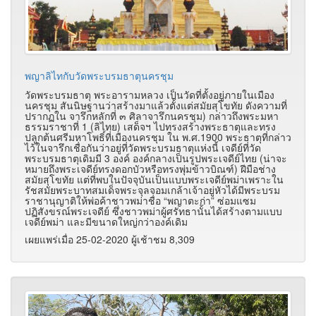
พญาลิไทกับวัดพระบรมธาตุนครชุม
วัดพระบรมธาตุ พระอารามหลวง เป็นวัดที่ตั้งอยู่ภายในเมือง
นครชุม สันนิษฐานว่าสร้างมาแล้วตั้งแต่สมัยสุโขทัย ดังความที่
ปรากฏใน จารึกหลักที่ ๓ ศิลาจารึกนครชุม) กล่าวถึงพระมหา
ธรรมราชาที่ 1 (ลิไทย) เสด็จฯ ไปทรงสร้างพระธาตุและทรง
ปลูกต้นศรีมหาโพธิ์ที่เมืองนครชุม ใน พ.ศ.1900 พระธาตุที่กล่าว
ไว้ในจารึกเชื่อกันว่าอยู่ที่วัดพระบรมธาตุแห่งนี้ เจดีย์ที่วัด
พระบรมธาตุเดิมมี 3 องค์ องค์กลางเป็นรูปพระเจดีย์ไทย (น่าจะ
หมายถึงพระเจดีย์ทรงดอกบัวหรือทรงพุ่มข้าวบิณฑ์) ฝีมือช่าง
สมัยสุโขทัย แต่ที่พบในปัจจุบันเป็นแบบพระเจดีย์พม่าเพราะใน
รัชสมัยพระบาทสมเด็จพระจุลจอมเกล้าเจ้าอยู่หัวได้มีพระบรม
ราชานุญาติให้พ่อค้าชาวพม่าชื่อ “พญาตะก่า” ซ่อมแซม
ปฏิสังขรณ์พระเจดีย์ ซึ่งชาวพม่าผู้ศรัทธานั้นได้สร้างตามแบบ
เจดีย์พม่า และมีขนาดใหญ่กว่าองค์เดิม
เผยแพร่เมื่อ 25-02-2020 ผู้เช้าชม 8,309