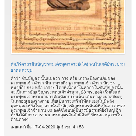
คัมภีร์คาถาชินบัญชรสมเด็จพุฒาจารย์(โต) พบในเจดีย์พระบรม
ธาตุนครชุม
คำว่า ชินบัญชร นั้นแปลว่า กรง หรือ เกราะป้องกันภัยของ
พระพุทธเจ้า คำว่า ชิน หมายถึง พระพุทธเจ้า คำว่า บัญชร
หมายถึง กรง หรือ เกราะ โดยที่เนื้อหาในคาถาในชินบัญชรนั้น
จะเป็นการอัญเชิญพระพุทธเจ้าจำนวน 28 พระองค์ เริ่มตั้งแต่
พระพุทธเจ้าพระนามว่าตัณหังกร เป็นต้น เดินทางลงมาสถิตอยู่
ในทุกอณูของร่างกาย เพื่อเป็นการเสริมให้ตนเองนั้นมีพลัง
พุทธคุณให้ยิ่งใหญ่ จากนั้นจึงอัญเชิญพระอรหันต์ที่เป็นสาวกของ
พระพุทธเจ้าจำนวน 80 องค์ซึ่งเป็นผู้มีบารมีธรรมที่ยิ่งใหญ่ อีก
ทั้งยังได้มีการอาราธนาพระสูตรอันศักดิ์สิทธิ์ ที่ทรงอานุภาพใน
ด้านต่างๆ
เผยแพร่เมื่อ 17-04-2020 ผู้เช้าชม 4,158