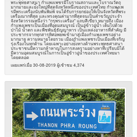
พระพุทธศาสนา กำแพงเพชรมีโบราณสถานและโบราณวัตถุ
มากมายและย่ิงใหญ่ที่สุดจังหวัดหนึ่งของประเทศไทย กำแพงเพ
รมีพระเครื่องนับพันพิมพ์ จนได้รับการยกย่องให้เป็นจังหวัดที่ีพระ
เครื่องมากที่สุด และทรงคุณค่ามากที่สุดจนเป็นคำขวัญประจำ
จังหวัดวรรณหนึ่งว่า "กรุพระเครื่อง" แถบสีเขียว หมายถึง เมือง
กำแพงเพชรเป็นเมืองที่อุดมสมบูรณ์ เป็นอู่ข้าวอู่น้ำ เต็มไปด้วย
ป่าไม้ น้ำตก และพืชพันธุ์ธัญญาหาร เป็นแหล่งอาหารที่สำคัญ มี
ประชากรจากทุกสารทิศอพยพเข้ามาสู่เมืองกำแพงเพชรอย่าง
มากมาย ความหมายโดยรวม เมืองกำแพงเพชรเป็นเมืองที่เจริญ
รุ่งเรืองในทุกด้าน โดยเฉพาะอย่างย่ิงทางด้านพระพุทธศาสนา
ประชาชนมีความกล้าหาญในการสงครามอย่างหาที่เปรียบมิได้
มีความอุดมสมบูรณ์ในการเป็นอู่ข้าวอู่น้ำของประเทศไทยมา
โดยตลอด
เผยแพร่เมื่อ 30-08-2019 ผู้เช้าชม 4,374