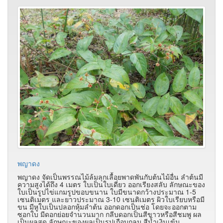
พญาดง
พญาดง จัดเป็นพรรณไม้ล้มลุกเลื้อยพาดพันกับต้นไม้อื่น ลำต้นมี
ความสูงได้ถึง 4 เมตร ใบเป็นใบเดี่ยว ออกเรียงสลับ ลักษณะของ
ใบเป็นรูปไข่แกมรูปขอบขนาน ใบมีขนาดกว้างประมาณ 1-5
เซนติเมตร และยาวประมาณ 3-10 เซนติเมตร ผิวใบเรียบหรือมี
ขน มีหูใบเป็นปลอกหุ้มลำต้น ออกดอกเป็นช่อ โดยจะออกตาม
ซอกใบ มีดอกย่อยจำนวนมาก กลีบดอกเป็นสีขาวหรือสีชมพู ผล
เป็นผลสด ลักษณะของผลเป็นรูปเกือบกลม สีน้ำเงินเข้ม