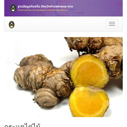
Toggle
navigati
กระแตไต่ไม้