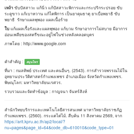
เหง้า
ขับปัสสาวะ แก้นิ่ว แก้ปัสสาวะพิการและกระปริกระปรอย ขับ
ระดูขาว แก้เบาหวาน แก้ไตพิการ เป็นยาคุมธาตุ ยาเบื่อพยาธิ ขับ
พยาธิ รักษาแผลพุพอง แผลเนื้อร้าย
ใบ
แก้แผลเรื้อรังและแผลพุพอง แก้บวม รักษาอาการไม่สบาย มีอาการ
อ่อนเพลียของสตรีขณะอยู่ไฟในช่วงหลังคลอดบุตร
ภาพโดย : http://www.google.com
คำสำคัญ :
สมุนไพร
ที่มา : กมลทิพย์ ประเทศ และคนอื่นๆ. (2543). การสำรวจพรรณไม้ใน
อุทยานประวัติศาสตร์กำแพงเพชร อำเภอเมือง จังหวัดกำแพงเพชร.
พิษณุโลก: มหาวิทยาลัยนเรศวร.
รวบรวมและจัดทำข้อมูล : กาญจนา จันทร์สิงห์
สำนักวิทยบริการและเทคโนโลยีสารสนเทศ มาหาวิทยาลัยราชภัฏ
กำแพงเพชร. (2560). กระแตไต่ไม้. สืบค้น 11 สิงหาคม 2569, จาก
https://arit.kpru.ac.th/ap2/local/?
nu=pages&page_id=64&code_db=610010&code_type=01