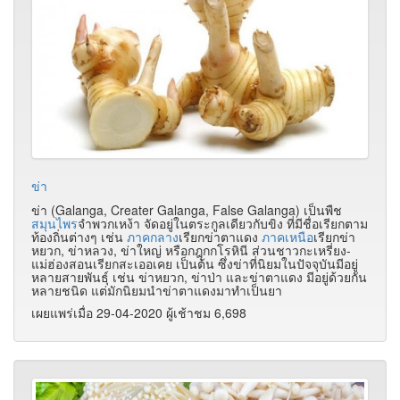
ข่า
ข่า (Galanga, Creater Galanga, False Galanga) เป็นพืช
สมุนไพร
จำพวกเหง้า จัดอยู่ในตระกูลเดียวกับขิง ที่มีชื่อเรียกตาม
ท้องถิ่นต่างๆ เช่น
ภาคกลาง
เรียกข่าตาแดง
ภาคเหนือ
เรียกข่า
หยวก, ข่าหลวง, ข่าใหญ่ หรือกฎุกกโรหินี ส่วนชาวกะเหรี่ยง-
แม่ฮ่องสอนเรียกสะเออเคย เป็นต้น ซึ่งข่าที่นิยมในปัจจุบันมีอยู่
หลายสายพันธุ์ เช่น ข่าหยวก, ข่าป่า และข่าตาแดง มีอยู่ด้วยกัน
หลายชนิด แต่มักนิยมนำข่าตาแดงมาทำเป็นยา
เผยแพร่เมื่อ 29-04-2020 ผู้เช้าชม 6,698