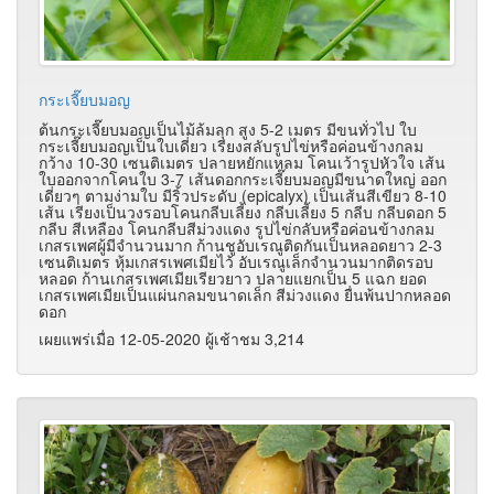
กระเจี๊ยบมอญ
ต้นกระเจี๊ยบมอญเป็นไม้ล้มลุก สูง 5-2 เมตร มีขนทั่วไป ใบ
กระเจี๊ยบมอญเป็นใบเดี่ยว เรียงสลับรูปไข่หรือค่อนข้างกลม
กว้าง 10-30 เซนติเมตร ปลายหยักแหลม โคนเว้ารูปหัวใจ เส้น
ใบออกจากโคนใบ 3-7 เส้นดอกกระเจี๊ยบมอญมีขนาดใหญ่ ออก
เดี่ยวๆ ตามง่ามใบ มีริ้วประดับ (epicalyx) เป็นเส้นสีเขียว 8-10
เส้น เรียงเป็นวงรอบโคนกลีบเลี้ยง กลีบเลี้ยง 5 กลีบ กลีบดอก 5
กลีบ สีเหลือง โคนกลีบสีม่วงแดง รูปไข่กลับหรือค่อนข้างกลม
เกสรเพศผู้มีจำนวนมาก ก้านชูอับเรณูติดกันเป็นหลอดยาว 2-3
เซนติเมตร หุ้มเกสรเพศเมียไว้ อับเรณูเล็กจำนวนมากติดรอบ
หลอด ก้านเกสรเพศเมียเรียวยาว ปลายแยกเป็น 5 แฉก ยอด
เกสรเพศเมียเป็นแผ่นกลมขนาดเล็ก สีม่วงแดง ยื่นพ้นปากหลอด
ดอก
เผยแพร่เมื่อ 12-05-2020 ผู้เช้าชม 3,214