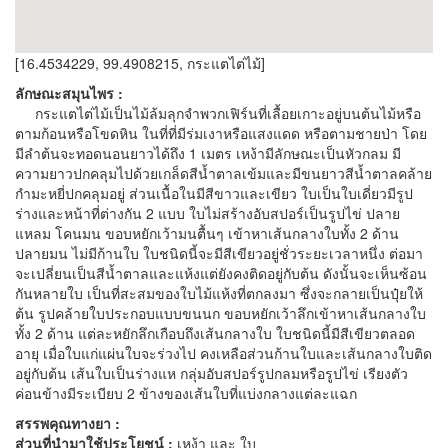
[16.4534229, 99.4908215, กระแตไต่ไม้]
ลักษณะสมุนไพร :
กระแตไต่ไม้เป็นไม้ล้มลุกจำพวกเฟิร์นที่เลื้อยเกาะอยู่บนต้นไม้หรือ
ตามก้อนหรือโขดหิน ในที่ที่มีร่มเงาหรือแสงแดด หรือตามชายป่า โดย
มีลำต้นจะทอดนอนยาวได้ถึง 1 เมตร เหง้ามีลักษณะเป็นหัวกลม มี
ความยาวปกคลุมไปด้วยเกล็ดสีน้ำตาลเข้มและมีขนยาวสีน้ำตาลคล้าย
กำมะหยี่ปกคลุมอยู่ ส่วนเนื้อในมีสีขาวและเขียว ใบเป็นใบเดี่ยวมีรูป
ร่างและหน้าที่ต่างกัน 2 แบบ ใบไม่สร้างอับสปอร์เป็นรูปไข่ ปลาย
แหลม โคนมน ขอบหยักเว้ามนตื้นๆ เข้าหาเส้นกลางใบทั้ง 2 ด้าน
ปลายมน ไม่มีก้านใบ ใบชนิดนี้จะมีสีเขียวอยู่ชั่วระยะเวลาหนึ่ง ต่อมา
จะเปลี่ยนเป็นสีน้ำตาลและแห้งแต่ยังคงติดอยู่กับต้น ดังนั้นจะเห็นซ้อน
กันหลายใบ เป็นที่สะสมของใบไม้แห้งที่ตกลงมา ซึ่งจะกลายเป็นปุ๋ยให้
ต้น รูปคล้ายใบประกอบแบบขนนก ขอบหยักเว้าลึกเข้าหาเส้นกลางใบ
ทั้ง 2 ด้าน แต่ละหยักลึกเกือบถึงเส้นกลางใบ ใบชนิดนี้มีสีเขียวตลอด
อายุ เมื่อใบแก่แผ่นใบจะร่วงไป คงเหลือส่วนก้านใบและเส้นกลางใบติด
อยู่กับต้น เส้นใบเป็นร่างแห กลุ่มอับสปอร์รูปกลมหรือรูปไข่ เรียงตัว
ค่อนข้างมีระเบียบ 2 ข้างของเส้นใบที่แบ่งกลางแต่ละแฉก
สรรพคุณทางยา :
ส่วนที่นำมาใช้ประโยชน์ :
เหง้า และ ใบ