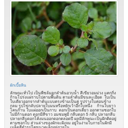
ผักเบี้ยหิน
ลักษณะทั่วไป เป็นพืชล้มลุกลำต้นอวบน้ำ สีเขียวอมม่วง แตกกิ่ง
ก้านโปร่งแผ่ราบไปตามพื้นดิน ตามลำต้นมีขนละเอียด ใบเป็น
ใบเดียวออกจากลำต้นแบบตรงข้ามเป็นคู่ รูปร่างใบค่อนข้าง
กลม รูปไข่กลับปลายใบมนหรือหยักเว้าอีกใบหนึ่ง ก้านใบยาว
โคนก้าน ใบแผ่ออกเป็นกาบ ดอกเป็นดอกเดี่ยว ออกตามซอกใบ
ไม่มีก้านดอก ดอกมีสีขาว อมชมพูมี กลีบดอก 5 กลีบ ปลายกลีบ
ปลายกลีบดอกโค้งมนออกดอกตลอดปี ผลมีลักษณะเป็นฝักติดอยู่
ตามซอกใบ ส่วนล่างของผักจะฝังจม อยู่ในง่ามใบภายในฝักมี
เมล็ดสีดำรูปไตขนาดเล็กอยู่ภายใน