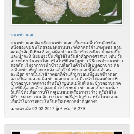
ขนมข้าวตอก
ขนมข้าวตอกตัด หรือขนมข้าวตอก เป็นขนมพื้นบ้านอีกชนิด
หนึ่งของชุมชนโดยรอบอุทยานประวัติศาสตร์กำแพงเพชร ส่วน
ผสมสำคัญมีเพียง 3 อย่างคือ ข้าวเปลือกข้าวเหนียว น้ำตาลปี๊บ
และน้ำกะทิ นิยมปรุงขึ้นเพื่อใช้ในวันสำคัญทางศาสนา เช่น วัน
สารทไทย วันตรุษไทย หรือในพิธีสู่ขวัญข้าว วิธีการทำขนมข้าว
ตอกตัด เริ่มจากการนำข้าวเปลือกไปคั่วไฟให้เป็นดอกขาว คัด
เปลือกข้าวทิ้งด้วยกระด้ง แล้วจึงนำข้าวตอกที่ได้ไปตำจน
ละเอียด จากนั้นนำข้าวตอกที่ตำแล้วมาร่อนเพื่อแยกข้าวตอก
ออกเป็นสามส่วน คือ ข้าวตอกขนาดโตที่จะนำไปผสมกับกะทิ
ข้าวตอกขนาดกลางสำหรับโรยบนแม่พิมพ์ และข้าวตอกขนาด
เล็กที่มีเนื้อละเอียดสุดจะนำไปโรยหน้า
ข้าวตอกเป็นขนมท้อง
ถิ่นที่ใช้ทั้งเพื่อการบริโภคเป็นขนมหรืออาหารว่าง หรือใช้ใน
พิธีการต่างๆ เช่น จัดวางในบายศรีสู่ขวัญข้าว หรือในชะลอม
เพื่อนำไปถวายพระในวันหรือเทศกาลสำคัญต่างๆ
เผยแพร่เมื่อ 02-02-2017 ผู้เช้าชม 16,279