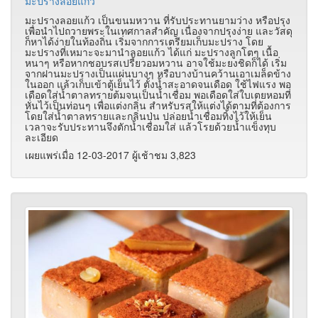
มะปรางลอยแก้ว
มะปรางลอยแก้ว เป็นขนมหวาน ที่รับประทานยามว่าง หรือปรุง
เพื่อนำไปถวายพระในเทศกาลสำคัญ เนื่องจากปรุงง่าย และวัสดุ
ก็หาได้ง่ายในท้องถิ่น
เริ่มจากการเตรียมเก็บมะปราง โดย
มะปรางที่เหมาะจะมานำลอยแก้ว ได้แก่ มะปรางลูกโตๆ เนื้อ
หนาๆ หรือหากชอบรสเปรี้ยวอมหวาน อาจใช้มะยงชิดก็ได้ เริ่ม
จากฝานมะปรางเป็นแผ่นบางๆ หรือบางบ้านคว้านเอาเมล็ดข้าง
ในออก แล้วเก็บเข้าตู้เย็นไว้ ตั้งน้ำสะอาดจนเดือด ใช้ไฟแรง พอ
เดือดใส่น้ำตาลทรายต้มจนเป็นน้ำเชื่อม พอเดือดใส่ใบเตยหอมที่
หั่นไว้เป็นท่อนๆ เพื่อแต่งกลิ่น สำหรับรสให้แต่งได้ตามที่ต้องการ
โดยใส่น้ำตาลทรายและกลิ่นป่น ปล่อยน้ำเชื่อมทิ้งไว้ให้เย็น
เวลาจะรับประทานจึงตักน้ำเชื่อมใส่ แล้วโรยด้วยน้ำแข็งทุบ
ละเอียด
เผยแพร่เมื่อ 12-03-2017 ผู้เช้าชม 3,823