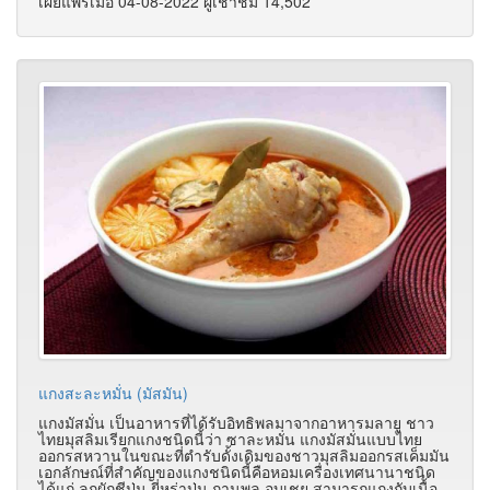
เผยแพร่เมื่อ 04-08-2022 ผู้เช้าชม 14,502
แกงสะละหมั่น (มัสมัน)
แกงมัสมั่น เป็นอาหารที่ได้รับอิทธิพลมาจากอาหารมลายู ชาว
ไทยมุสลิมเรียกแกงชนิดนี้ว่า ซาละหมั่น แกงมัสมั่นแบบไทย
ออกรสหวานในขณะที่ตำรับดั้งเดิมของชาวมุสลิมออกรสเค็มมัน
เอกลักษณ์ที่สำคัญของแกงชนิดนี้คือหอมเครื่องเทศนานาชนิด
ได้แก่ ลูกผักชีป่น ยี่หร่าป่น กานพลู อบเชย สามารถแกงกับเนื้อ