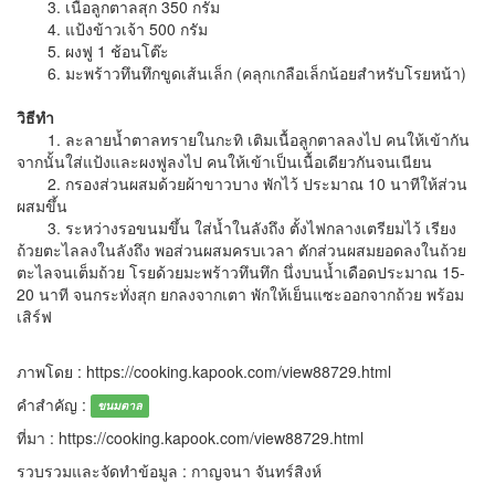
3. เนื้อลูกตาลสุก 350 กรัม
4. แป้งข้าวเจ้า 500 กรัม
5. ผงฟู 1 ช้อนโต๊ะ
6. มะพร้าวทึนทึกขูดเส้นเล็ก (คลุกเกลือเล็กน้อยสำหรับโรยหน้า)
วิธีทำ
1. ละลายน้ำตาลทรายในกะทิ เติมเนื้อลูกตาลลงไป คนให้เข้ากัน
จากนั้นใส่แป้งและผงฟูลงไป คนให้เข้าเป็นเนื้อเดียวกันจนเนียน
2. กรองส่วนผสมด้วยผ้าขาวบาง พักไว้ ประมาณ 10 นาทีให้ส่วน
ผสมขึ้น
3. ระหว่างรอขนมขึ้น ใส่น้ำในลังถึง ตั้งไฟกลางเตรียมไว้ เรียง
ถ้วยตะไลลงในลังถึง พอส่วนผสมครบเวลา ตักส่วนผสมยอดลงในถ้วย
ตะไลจนเต็มถ้วย โรยด้วยมะพร้าวทึนทึก นึ่งบนน้ำเดือดประมาณ 15-
20 นาที จนกระทั่งสุก ยกลงจากเตา พักให้เย็นแซะออกจากถ้วย พร้อม
เสิร์ฟ
ภาพโดย : https://cooking.kapook.com/view88729.html
คำสำคัญ :
ขนมตาล
ที่มา : https://cooking.kapook.com/view88729.html
รวบรวมและจัดทำข้อมูล : กาญจนา จันทร์สิงห์