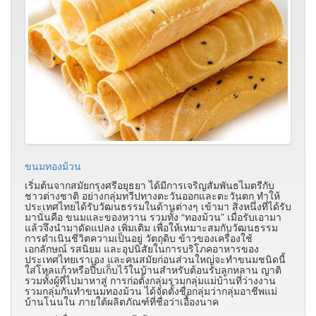
ขนมทองม้วน
เริ่มต้นจากสมัยกรุงศรีอยุธยา ได้มีการเจริญสัมพันธไมตรีกับ
ชาวต่างชาติ อย่างกลุ่มทวีปทางตะวันออกและตะวันตก ทำให้
ประเทศไทยได้รับวัฒนธรรมในด้านต่างๆ เข้ามา สิ่งหนึ่งที่ได้รับ
มานั่นคือ ขนมและของหวาน รวมทั้ง “ทองม้วน” เมื่อรับเอามา
แล้วจึงนำมาดัดแปลง เพิ่มเติม เพื่อให้เหมาะสมกับวัฒนธรรม
การดำเนินชีวิตความเป็นอยู่ วัตถุดิบ ข้าวของเครื่องใช้
เอกลักษณ์ รสนิยม และอุปนิสัยในการบริโภคอาหารของ
ประเทศไทยเราเอง และคนสมัยก่อนส่วนใหญ่จะทำขนมชนิดนี้
ใส่โหลแก้วหรือปี๊บเก็บไว้ในบ้านสำหรับต้อนรับลูกหลาน ญาติ
รวมทั้งผู้ที่ไปมาหาสู่ การก่อตั้งกลุ่มรวมกลุ่มแม่บ้านที่ว่างงาน
รวมกลุ่มกันทำขนมทองม้วน ได้จัดตั้งชื่อกลุ่มว่ากลุ่มอาชีพแม่
บ้านโนนใน ภายใต้ผลิตภัณฑ์ที่ชื่อว่าเอื้องนาค