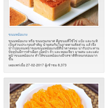
ขนมหม้อแกง
ขนมหม้อแกง หรือ ขนมกุมภมาศ คือขนมที่ใช้ไข่ แป้ง และกะทิ
เป็นส่วนประกอบสำคัญ นำผสมกันในถาดตามสัดส่วน แล้วจึง
นำไปอบจนหน้าของขนมหม้อแกงมีสีน้ำตาลทอง น่ารับประทาน
ปัจจุบันมีการทำเผือก เม็ดบัว ถั่ว และหอมเจียว มาผสม และแต่ง
หน้าขนมหม้อแกง ทำให้ขนมหม้อแกงมีรสชาติที่กลมกล่อมมาก
ขึ้น
เผยแพร่เมื่อ 27-02-2017 ผู้เช้าชม 8,373