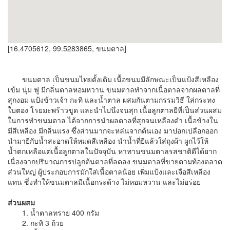
[16.4705612, 99.5283865, ขนมตาล]
ขนมตาล เป็นขนมไทยดั้งเดิม เนื้อขนมมีลักษณะเป็นแป้งสีเหลือง
เข้ม นุ่ม ฟู มีกลิ่นตาลหอมหวาน ขนมตาลทำจากเนื้อตาลจากผลตาลที่
สุกงอม แป้งข้าวเจ้า กะทิ และน้ำตาล ผสมกันตามกรรมวิธี ใส่กระทง
ใบตอง โรยมะพร้าวขูด และนำไปนึ่งจนสุก เนื้อลูกตาลยีที่เป็นส่วนผสม
ในการทำขนมตาล ได้จากการนำผลตาลที่สุกจนเหลืองดำ เนื้อข้างใน
มีสีเหลือง มีกลิ่นแรง ซึ่งส่วนมากจะหล่นจากต้นเอง มาปอกเปลือกออก
นำมายีกับน้ำสะอาดให้หมดสีเหลือง นำน้ำที่ยีแล้วใส่ถุงผ้า ผูกไว้ให้
น้ำตกเหลือแต่เนื้อลูกตาลในปัจจุบัน หาทานขนมตาลรสชาติดีได้ยาก
เนื่องจากปริมาณการปลูกต้นตาลที่ลดลง ขนมตาลที่ขายตามท้องตลาด
ส่วนใหญ่ ผู้ประกอบการมักใส่เนื้อตาลน้อย เพิ่มแป้งและเจือสีเหลือง
แทน ซึ่งทำให้ขนมตาลมีเนื้อกระด้าง ไม่หอมหวาน และไม่อร่อย
ส่วนผสม
1. น้ำตาลทราย 400 กรัม
2. กะทิ 3 ถ้วย