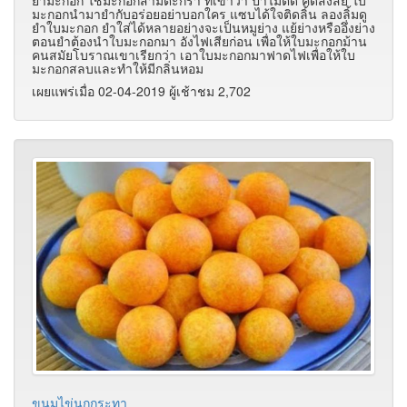
ยำมะกอก ใช่มะกอกสามตะกร้า ที่เขาว่า ปาไม่ติด คิดสงสัย ใบ
มะกอกนำมายำกับอร่อยอย่าบอกใคร แซบได้ใจติดลิ้น ลองลิ้มดู
ยำใบมะกอก ยำใส่ได้หลายอย่างจะเป็นหมูย่าง แย้ย่างหรืออึ่งย่าง
ตอนยำต้องนำใบมะกอกมา อังไฟเสียก่อน เพื่อให้ใบมะกอกม้าน
คนสมัยโบราณเขาเรียกว่า เอาใบมะกอกมาฟาดไฟเพื่อให้ใบ
มะกอกสลบและทำให้มีกลิ่นหอม
เผยแพร่เมื่อ 02-04-2019 ผู้เช้าชม 2,702
ขนมไข่นกกระทา