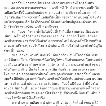
เฉาก๊วยชากังราวเป็นของดีเมืองกำแพงเพชรที่โด่งดังไปทั่ว
ประเทศ เพราะความแตกต่างจากเฉาก๊วยทั่วไป ด้วยความนุ่มหนึบไม่
เหมือนใครที่เป็นเอกลักษณ์เฉพาะ ส่วนคำว่าชากังราวนั้นมาจากคำ
เรียกชื่อเมืองกำแพงเพชรในอดีตที่ยังเป็นเมืองหน้าด่านของสุโขทัย ดัง
นั้นไม่ว่าคุณจะเป็นใครก็ต้องเคยได้ยินเสียงเรียกที่ถูกอัดแล้วเล่นซ้ำ
ด้วยโทรโข่งของร้านเฉาก๊วยชากังราว
เฉาก๊วยชากังราวนั้นไม่ได้เป็นที่รู้จักกันที่ความอร่อยเพียงอย่าง
เดียว แต่เป็นที่รู้จักด้วยเสียงพูดของ เสริมวุฒิ สุวรรณโรจน์ เจ้าของ
เฉาก๊วยชากังราว ที่อัดไว้แล้วเปิดออกจากโทรโข่งทุกครั้งที่ไปออกร้าน
ตามสถานที่ต่างๆ รวมไปถึงการนำต้นเฉาก๊วยจริงไปทำเฉาก๊วยให้ดูกัน
สดๆ ที่ร้านเลย
“และสำหรับท่านที่ไม่เคยเห็นต้นเฉาก๊วย วันนี้โอกาสดีนะครับ
เรามีต้นเฉาก๊วยมาให้พ่อแม่พี่น้องได้ดูได้ชมกันด้วยนะครับ โอกาสหน้า
อย่าลืมนะครับ เฉาก๊วยชากังราวแท้ๆ เราทำจากยางเฉาก๊วยจริงๆ นะ
ครับ” ต้นเฉาก๊วยเป็นพืชในตระกูลเดียวกับสะระแหน่ กะเพรา และ
โหระพา คุณอาจสงสัยว่าพี่น้องในตระกูลเดียวกันของเฉาก๊วยนั้นล้วน
เป็นพืชที่มีกลิ่นฉุน แต่ทำไมต้นเฉาก๊วยจึงไม่มีกลิ่นเหล่านั้นเลย นั่นเป็น
เพราะปริมาณน้ำมันหอมระเหยในต้นเฉาก๊วยนั้นมีน้อยกว่าพี่น้องใน
ตระกูลเดียวกันนั่นเอง แม้ต้นเฉาก๊วยจะมีรูปร่างหน้าตาดูห่างไกลจาก
เฉาก๊วยที่เรากินกัน จนคุณอาจไม่เชื่อว่าวุ้นสีดำเด้งดึ๋งนี้เคยเป็นพืชมา
ก่อนจริงหรือ แต่นี่คือเรื่องจริง
การทำเฉาก๊วยคือการนำต้นเฉาก๊วยแห้งมาต้มในน้ำจนยางไม้