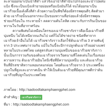
ละลายออกมาเป็นน้ำสีดำ แล้วจึงเอาน้ำสีดำนั้นไปกรองและนำไปผสม
แป้ง ซึ่งจะเป็นแป้งเท้ายายม่อมหรือแป้งมันก็ได้ จนได้ออกมาเป็น
เฉาก๊วยเนื้อเด้งดึ๋งสีดำ ด้วยความเป็นพืชก็ต้องมีสรรพคุณดีๆ ติดตัวมา
ด้วย เฉาก๊วยนั้นนอกจากจะเป็นของหวานที่อร่อยแล้วยังมีสรรพคุณ
ช่วยแก้ร้อนใน กระหายน้ำ ลดความดันโลหิต เหมาะกับการกินเป็นของ
หวานในวันที่อากาศร้อน
ความพิเศษไม่เหมือนใครของเฉาก๊วยชากังราวคือเนื้อเฉาก๊วยที่
นุ่มหนึบ ไม่ได้เหนียวจนเกินไป แต่ก็ไม่ได้ขาดง่าย ชนิดที่หาจาก
เฉาก๊วยเจ้าอื่นไม่ได้ เฉาก๊วยชากังราวเลือกใช้ต้นเฉาก๊วย 3 สายพันธุ์
จาก 3 ประเทศมารวมกัน แม้ในวันนี้จะมีการปลูกต้นเฉาก๊วยอย่างแพร่
หลายในประเทศไทย แต่สูตรลับความนุ่มหนึบของเฉาก๊วยชากังราว
นั้นเป็นการรวมกันของต้นเฉาก๊วยจากเวียดนามที่โดดเด่นในเรื่องของ
ความหวาน ต้นเฉาก๊วยอินโดนีเซียที่มีความนุ่มหนึบ และต้นเฉาก๊วย
จีนที่มีรสชาติหวานหอมกลมกล่อม โดยต้นเฉาก๊วยจาก 3 ประเทศนี้จะ
ปลูกในที่สูงและอากาศเย็น ทำให้เป็นต้นเฉาก๊วยที่มีคุณภาพดีกว่าต้น
เฉาก๊วยที่ปลูกในประเทศไทย
ภาพโดย : http://sadoodtakamphaengphet.com
คำสำคัญ :
เฉาก๊วยชากังราว
ที่มา : http://sadoodtakamphaengphet.com