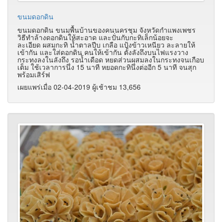
ขนมดอกดิน
ขนมดอกดิน ขนมพื้นบ้านของคนนครชุม จังหวัดกำแพงเพชร
วิธีทำล้างดอกดินให้สะอาด และปั่นกับกะทิเล็กน้อยจะ
ละเอียด ผสมกะทิ น้ำตาลปีบ เกลือ แป้งข้าวเหนียว ละลายให้
เข้ากัน และใส่ดอกดิน คนให้เข้ากัน ตั้งลังถึงบนไฟแรงวาง
กระทงลงในลังถึง รอน้ำเดือด หยดส่วนผสมลงในกระทงจนเกือบ
เต็ม ใช้เวลาการนึ่ง 15 นาที หยอดกะทินึ่งต่ออีก 5 นาที จนสุก
พร้อมเสิร์ฟ
เผยแพร่เมื่อ 02-04-2019 ผู้เช้าชม 13,656