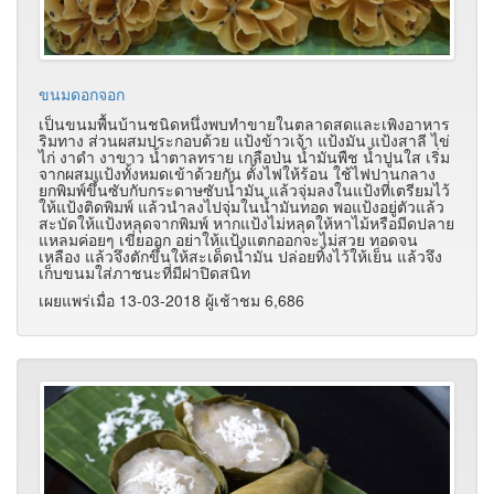
ขนมดอกจอก
เป็นขนมพื้นบ้านชนิดหนึ่งพบทำขายในตลาดสดและเพิงอาหาร
ริมทาง ส่วนผสมประกอบด้วย แป้งข้าวเจ้า แป้งมัน แป้งสาลี ไข่
ไก่ งาดำ งาขาว น้ำตาลทราย
เกลือป่น น้ำมันพืช น้ำปูนใส
เริ่ม
จากผสมแป้งทั้งหมดเข้าด้วยกัน ตั้งไฟให้ร้อน ใช้ไฟปานกลาง
ยกพิมพ์ขึ้นซับกับกระดาษซับน้ำมัน แล้วจุ่มลงในแป้งที่เตรียมไว้
ให้แป้งติดพิมพ์ แล้วนำลงไปจุ่มในน้ำมันทอด พอแป้งอยู่ตัวแล้ว
สะบัดให้แป้งหลุดจากพิมพ์ หากแป้งไม่หลุดให้หาไม้หรือมีดปลาย
แหลมค่อยๆ เขี่ยออก อย่าให้แป้งแตกออกจะไม่สวย ทอดจน
เหลือง แล้วจึงตักขึ้นให้สะเด็ดน้ำมัน ปล่อยทิ้งไว้ให้เย็น แล้วจึง
เก็บขนมใส่ภาชนะที่มีฝาปิดสนิท
เผยแพร่เมื่อ 13-03-2018 ผู้เช้าชม 6,686