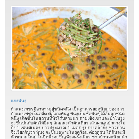
แกงพันงู
กำแพงเพชรมีอาหารอยู่ชนิดหนึ่ง เป็นอาหารยอดนิยมของชาว
กำแพงเพชรในอดีต คือแกงพันงู พันงูเป็นชื่อพันธุ์ไม้ล้มลุกชนิด
หนึ่ง เกิดขึ้นในสถานที่หัวไร่ปลายนา ตามเชิงเขาและป่าโปร่ง
จะขึ้นปนกับต้นไม้อื่นๆ ลักษณะลำต้นเดี่ยว เส้นผ่าศูนย์กลางไม่
ถึง 1 เซนติเมตร ยาวประมาณ 1 เมตร รูปร่างคล้ายงู ชาวบ้าน
จึงเรียกกันว่า พันงู จะขึ้นเฉพาะในฤดูร้อน ต่อฤดูฝน ใต้ดินจะมี
หัวขนาดใหญ่ ในปีหนึ่งจะขึ้นเพียงครั้งเดียว ชาวบ้านจะนิยมนำ