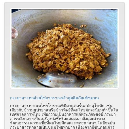
กระยาสารทกล้วยไข่จากรากเหง้าสู่ผลิตภัณฑ์ชุมชน
กระยาสารท ขนมไทยโบราณที่มีมาแต่ครั้นสมัยสุโขทัย เช่น
เดียวกับข้าวมธุปายาสหรือข้าวทิพย์ที่คนไทยมักจะนิยมทำขึ้นใน
เทศกาลสารทไทย เพื่อถวายเป็นอาหารแก่พระภิกษุสงฆ์ กระยา
สารทจึงกลายเป็นเครื่องบ่งชี้หรือแสดงออกถึงคุณค่าทาง
วัฒนธรรม ความเชื่อที่คนไทยมีต่อพระพุทธศาสนา ในปัจจุบัน
กระยาสารทกลายเป็นขนมไทยหายาก เนื่องจากมีขั้นตอนการ