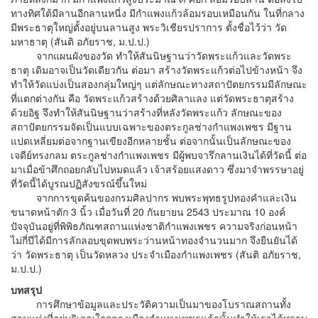
ทางทิศใต้มีลานอีกลานหนี่ง มีกำแพงแก้วล้อมรอบเหมือนกัน ในที่กลาง
มีพระธาตุใหญ่ตั้งอยู่บนลานสูง พระวิเชียรปราการ ตั้งชื่อไว้ว่า วัด
มหาธาตุ (สันติ อภัยราช, ม.ป.ป.)
จากแผนผังของวัด ทำให้สันนิษฐานว่าวัดพระแก้วและวัดพระ
ธาตุ เดิมอาจเป็นวัดเดียวกัน ต่อมา สร้างวัดพระแก้วต่อไปข้างหน้า จึง
ทำให้วัดแบ่งเป็นสองกลุ่มใหญ่ๆ แต่ลักษณะทางสถาปัตยกรรมมีลักษณะ
ที่แตกต่างกัน คือ วัดพระแก้วสร้างด้วยศิลาแลง แต่วัดพระธาตุสร้าง
ด้วยอิฐ จึงทำให้สันนิษฐานว่าสร้างที่หลังวัดพระแก้ว ลักษณะของ
สถาปัตยกรรมจัดเป็นแบบเฉพาะของตระกูลช่างกำแพงเพชร มีฐาน
แปดเหลี่ยมต่อจากฐานเขียงอีกหลายชั้น ต่อจากนั้นเป็นลักษณะของ
เจดีย์ทรงกลม ตระกูลช่างกำแพงเพชร มีผู้พบจารึกลานเงินได้ที่วัดนี้ ต่อ
มาเมื่อข้าศึกถอยกลับไปหมดแล้ว เจ้าสร้อยแสงดาว ซึ่งมาจำพรรษาอยู่
ที่วัดนี้ได้บูรณปฏิสังขรณ์ขึ้นใหม่
จากการขุดค้นของกรมศิลปากร พบพระพุทธรูปทองคำและเงิน
ขนาดหน้าตัก 3 นิ้ว เมื่อวันที่ 20 กันยายน 2543 ประมาณ 10 องค์
ปัจจุบันอยู่ที่พิพิธภัณฑสถานแห่งชาติกำแพงเพชร ความจริงก่อนหน้า
ไม่กี่ปีได้มีการลักลอบขุดพบพระว่านหน้าทองจำนวนมาก จึงยืนยันได้
ว่า วัดพระธาตุ เป็นวัดหลวง ประจำเมืองกำแพงเพชร (สันติ อภัยราช,
ม.ป.ป.)
บทสรุป
การศึกษาข้อมูลและประวัติความเป็นมาของโบราณสถานทั้ง
สามแห่งที่อยู่บริเวณใจกลางเมืองกำแพงเพชรแล้วนั้นทำให้เราได้ทราบ