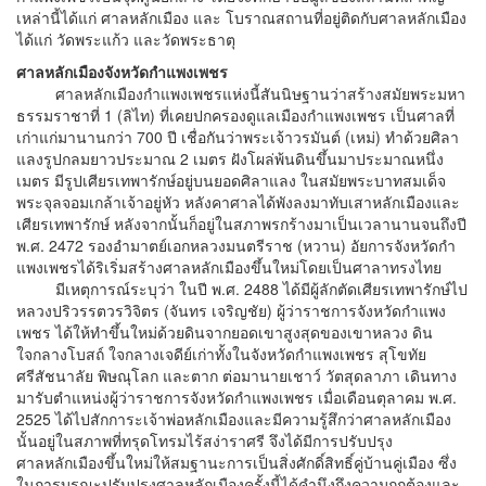
เหล่านี้ได้แก่ ศาลหลักเมือง และ โบราณสถานที่อยู่ติดกับศาลหลักเมือง
ได้แก่ วัดพระแก้ว และวัดพระธาตุ
ศาลหลักเมืองจังหวัดกำแพงเพชร
ศาลหลักเมืองกำแพงเพชรแห่งนี้สันนิษฐานว่าสร้างสมัยพระมหา
ธรรมราชาที่ 1 (ลิไท) ที่เคยปกครองดูแลเมืองกําแพงเพชร เป็นศาลที่
เก่าแก่มานานกว่า 700 ปี เชื่อกันว่าพระเจ้าวรมันต์ (เหม่) ทําด้วยศิลา
แลงรูปกลมยาวประมาณ 2 เมตร ฝังโผล่พ้นดินขึ้นมาประมาณหนึ่ง
เมตร มีรูปเศียรเทพารักษ์อยู่บนยอดศิลาแลง ในสมัยพระบาทสมเด็จ
พระจุลจอมเกล้าเจ้าอยู่หัว หลังคาศาลได้พังลงมาทับเสาหลักเมืองและ
เศียรเทพารักษ์ หลังจากนั้นก็อยู่ในสภาพรกร้างมาเป็นเวลานานจนถึงปี
พ.ศ. 2472 รองอํามาตย์เอกหลวงมนตรีราช (หวาน) อัยการจังหวัดกํา
แพงเพชรได้ริเริ่มสร้างศาลหลักเมืองขึ้นใหม่โดยเป็นศาลาทรงไทย
มีเหตุการณ์ระบุว่า ในปี พ.ศ. 2488 ได้มีผู้ลักตัดเศียรเทพารักษ์ไป
หลวงปริวรรตวรวิจิตร (จันทร เจริญชัย) ผู้ว่าราชการจังหวัดกําแพง
เพชร ได้ให้ทําขึ้นใหม่ด้วยดินจากยอดเขาสูงสุดของเขาหลวง ดิน
ใจกลางโบสถ์ ใจกลางเจดีย์เก่าทั้งในจังหวัดกําแพงเพชร สุโขทัย
ศรีสัชนาลัย พิษณุโลก และตาก ต่อมานายเชาว์ วัตสุดลาภา เดินทาง
มารับตำแหน่งผู้ว่าราชการจังหวัดกำแพงเพชร เมื่อเดือนตุลาคม พ.ศ.
2525 ได้ไปสักการะเจ้าพ่อหลักเมืองและมีความรู้สึกว่าศาลหลักเมือง
นั้นอยู่ในสภาพที่ทรุดโทรมไร้สง่าราศรี จึงได้มีการปรับปรุง
ศาลหลักเมืองขึ้นใหม่ให้สมฐานะการเป็นสิ่งศักดิ์สิทธิ์คู่บ้านคู่เมือง ซึ่ง
ในการบูรณะปรับปรุงศาลหลักเมืองครั้งนี้ได้คำนึงถึงความถูกต้องและ