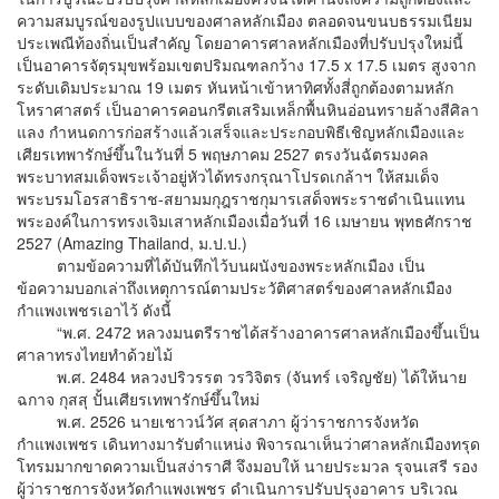
ความสมบูรณ์ของรูปแบบของศาลหลักเมือง ตลอดจนขนบธรรมเนียม
ประเพณีท้องถิ่นเป็นสำคัญ โดยอาคารศาลหลักเมืองที่ปรับปรุงใหม่นี้
เป็นอาคารจัตุรมุขพร้อมเขตปริมณฑลกว้าง 17.5 x 17.5 เมตร สูงจาก
ระดับเดิมประมาณ 19 เมตร หันหน้าเข้าหาทิศทั้งสี่ถูกต้องตามหลัก
โหราศาสตร์ เป็นอาคารคอนกรีตเสริมเหล็กพื้นหินอ่อนทรายล้างสีศิลา
แลง กำหนดการก่อสร้างแล้วเสร็จและประกอบพิธีเชิญหลักเมืองและ
เศียรเทพารักษ์ขึ้นในวันที่ 5 พฤษภาคม 2527 ตรงวันฉัตรมงคล
พระบาทสมเด็จพระเจ้าอยู่หัวได้ทรงกรุณาโปรดเกล้าฯ ให้สมเด็จ
พระบรมโอรสาธิราช-สยามมกุฎราชกุมารเสด็จพระราชดำเนินแทน
พระองค์ในการทรงเจิมเสาหลักเมืองเมื่อวันที่ 16 เมษายน พุทธศักราช
2527 (Amazing Thailand, ม.ป.ป.)
ตามข้อความที่ได้บันทึกไว้บนผนังของพระหลักเมือง เป็น
ข้อความบอกเล่าถึงเหตุการณ์ตามประวัติศาสตร์ของศาลหลักเมือง
กำแพงเพชรเอาไว้ ดังนี้
“พ.ศ. 2472 หลวงมนตรีราชได้สร้างอาคารศาลหลักเมืองขึ้นเป็น
ศาลาทรงไทยทำด้วยไม้
พ.ศ. 2484 หลวงปริวรรต วรวิจิตร (จันทร์ เจริญชัย) ได้ให้นาย
ฉกาจ กุสสุ ปั้นเศียรเทพารักษ์ขึ้นใหม่
พ.ศ. 2526 นายเชาวน์วัศ สุดสาภา ผู้ว่าราชการจังหวัด
กำแพงเพชร เดินทางมารับตำแหน่ง พิจารณาเห็นว่าศาลหลักเมืองทรุด
โทรมมากขาดความเป็นสง่าราศี จึงมอบให้ นายประมวล รุจนเสรี รอง
ผู้ว่าราชการจังหวัดกำแพงเพชร ดำเนินการปรับปรุงอาคาร บริเวณ