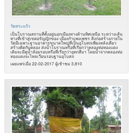
วัดสระแก้ว
เป็นโบราณสถานที่ตั้งอยู่นอกเมืองทางด้านทิศเหนือ ระหว่างเส้น
ทางที่เข้าสู่เขตอรัญญิกของ เมืองกําแพงเพชร สิ่งก่อสร้างภายใน
วัดมีเฉพาะฐานอาคารขนาดใหญ่ที่เป็นอุโบสถเพียงหลังเดียว
สร้างติดกับคลอง ส่งน้ำโบราณหรือที่เรียกว่าคลองท่อทองแดง
เดิมจะมีคูน้ำล้อมรอบหรือที่เรียกว่าอุทกสีมา โดยน้ำจากคลองท่อ
ทองแดงจะไหลเวียนรอบฐานอุโบสถ
เผยแพร่เมื่อ 22-02-2017 ผู้เช้าชม 3,810