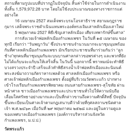
สถานที่ตามรูปแบบที่ปรากฏในปัจจุบัน สิ้นค่าใช้จ่ายในการดำเนินงาน
ทั้งสิ้น 1,579,972.28 บาท โดยไม่ใช้งบประมาณของทางราชการแต่
อย่างใด
16 เมษายน 2527 สมเด็จพระบรมโอรสาธิราช สยามมกุฎราช
กุมาร เสด็จพระราชดำเนินแทนพระองค์ทรงเจิมเสาหลักเมืองเสาใหม่
5 พฤษภาคม 2527 พิธีเชิญเสาหลักเมือง เศียรเทพารักษ์ขึ้นศาล”
การสังเวยเจ้าพ่อหลักเมืองกำแพงเพชร ในวันที่ ๑๕ เมษายน ของ
ทุกปี เรียกว่า “วันพญาวัน” ซึ่งประชาชนจำนวนมากจะมาชุมนุมพร้อม
กันที่ศาลหลักเมืองกำแพงเพชร มักเรียกประชาชนที่มาร่วมกันว่า “ลูก
ช้าง”ทุกคนที่มาชุมนุมกันจะบนบานศาลกล่าวขอพรต่างๆ และพวกที่ยัง
ไม่ได้แก้บนจะแก้บนให้เสร็จสิ้น ในวันนี้ นอกจากนี้ พราหมณ์จะทำพิธี
บวงสรวงประจำปี เสร็จแล้วทำพิธีสรงน้ำเจ้าพ่อหลักเมืองและนิมนต์
พระสงฆ์มาถวายภัตราหารเพลด้วย ศาลหลักเมืองกำแพงเพชร หรือ
ศาลเจ้าพ่อหลักเมืองกำแพงเพชร ตั้งอยู่ที่บริเวณวัดพระแก้ว ปากทาง
เข้าโรงเรียนกำแพงเพชรพิทยาคม ถนนสายกำแพงเพชร-สุโขทัย ผ่าน
หน้าศาล ชาวเมืองกำแพงเพชรและประชาชนทั่วไปให้ความนับถือ
เลื่อมใสศรัทธาอย่างมากและเป็นที่กล่าวขานถึงความศักดิ์สิทธิ์ ปัจจุบัน
ขึ้นทะเบียนเป็นศาลเจ้าตามกฎเสนาบดีว่าด้วยที่กุศลสถานชนิดศาล
เจ้า พ.ศ.๒๔๖๓ เมื่อวันที่ ๒๙ พฤษภาคม ๒๕๒๘ และอยู่ในความดูแล
ของเทศบาลเมืองกำแพงเพชร (องค์การบริหารส่วนจังหวัด
กำแพงเพชร, ม.ป.ป.)
วัดพระแก้ว