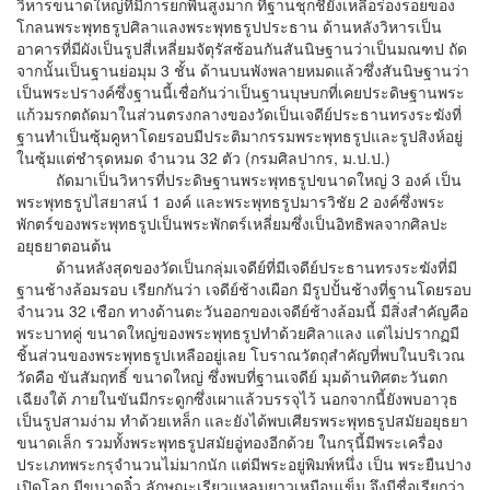
วิหารขนาดใหญ่ที่มีการยกพื้นสูงมาก ที่ฐานชุกชียังเหลือร่องรอยของ
โกลนพระพุทธรูปศิลาแลงพระพุทธรูปประธาน ด้านหลังวิหารเป็น
อาคารที่มีผังเป็นรูปสี่เหลี่ยมจัตุรัสซ้อนกันสันนิษฐานว่าเป็นมณฑป ถัด
จากนั้นเป็นฐานย่อมุม 3 ชั้น ด้านบนพังพลายหมดแล้วซึ่งสันนิษฐานว่า
เป็นพระปรางค์ซึ่งฐานนี้เชื่อกันว่าเป็นฐานบุษบกที่เคยประดิษฐานพระ
แก้วมรกตถัดมาในส่วนตรงกลางของวัดเป็นเจดีย์ประธานทรงระฆังที่
ฐานทำเป็นซุ้มคูหาโดยรอบมีประติมากรรมพระพุทธรูปและรูปสิงห์อยู่
ในซุ้มแต่ชำรุดหมด จำนวน 32 ตัว (กรมศิลปากร, ม.ป.ป.)
ถัดมาเป็นวิหารที่ประดิษฐานพระพุทธรูปขนาดใหญ่ 3 องค์ เป็น
พระพุทธรูปไสยาสน์ 1 องค์ และพระพุทธรูปมารวิชัย 2 องค์ซึ่งพระ
พักตร์ของพระพุทธรูปเป็นพระพักตร์เหลี่ยมซึ่งเป็นอิทธิพลจากศิลปะ
อยุธยาตอนต้น
ด้านหลังสุดของวัดเป็นกลุ่มเจดีย์ที่มีเจดีย์ประธานทรงระฆังที่มี
ฐานช้างล้อมรอบ เรียกกันว่า เจดีย์ช้างเผือก มีรูปปั้นช้างที่ฐานโดยรอบ
จำนวน 32 เชือก ทางด้านตะวันออกของเจดีย์ช้างล้อมนี้ มีสิ่งสำคัญคือ
พระบาทคู่ ขนาดใหญ่ของพระพุทธรูปทำด้วยศิลาแลง แต่ไม่ปรากฏมี
ชิ้นส่วนของพระพุทธรูปเหลืออยู่เลย โบราณวัตถุสำคัญที่พบในบริเวณ
วัดคือ ขันสัมฤทธิ์ ขนาดใหญ่ ซึ่งพบที่ฐานเจดีย์ มุมด้านทิศตะวันตก
เฉียงใต้ ภายในขันมีกระดูกซึ่งเผาแล้วบรรจุไว้ นอกจากนี้ยังพบอาวุธ
เป็นรูปสามง่าม ทำด้วยเหล็ก และยังได้พบเศียรพระพุทธรูปสมัยอยุธยา
ขนาดเล็ก รวมทั้งพระพุทธรูปสมัยอู่ทองอีกด้วย ในกรุนี้มีพระเครื่อง
ประเภทพระกรุจำนวนไม่มากนัก แต่มีพระอยู่พิมพ์หนึ่ง เป็น พระยืนปาง
เปิดโลก มีขนาดจิ๋ว ลักษณะเรียวแหลมยาวเหมือนเข็ม จึงมีชื่อเรียกว่า