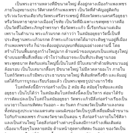
เป็นพระอารามหลวงที่มีขนาดใหญ่ ตั้งอยู่กลางเมืองกำแพงเพชร
ภายในอุทยานประวัติศาสตร์กำแพงเพชร เป็นวัดที่สำคัญอยู่ติดกับ
บริเวณวังเช่นเดียวกับวัดพระศรีสรรเพชญ์ ที่จังหวัดพระนครศรีอยุธยา
หรือวัดมหาธาตุกลางเมืองสุโขทัย เป็นวัดที่มีเฉพาะเขตพุทธาวาสคือ
เป็นวัดที่ไม่มีพระภิกษุจำพรรษา ชื่อวัดพระแก้ว นี้เรียกกันมาแต่เดิม
เพราะในตำนาน พระแก้วมรกต กล่าวว่า ในสมัยอยุธยาวัดนี้เป็นที่
ประดิษฐานพระแก้วมรกต ถ้าพระแก้วมรกตได้มาประดิษฐานอยู่ที่เมือง
กำแพงเพชรจริง ก็น่าจะต้องอยู่บนบุษบกที่ย่อมุมอย่างงดงามนี้ โดย
สร้างไว้บนพื้นยกสูงกว้างใหญ่มาก ด้านหน้าของบุษบกเป็นแท่นสูงใหญ่
ข้างบนยกพื้นสี่เหลี่ยม เข้าใจว่าเดิมอาจจะเป็นที่ประดิษฐานรอย
พระพุทธบาท ติดกับแท่นใหญ่นี้เป็นโบสถ์ มีใบเสมาทำด้วยหินชนวนอยู่
ล้อมรอบ เป็นใบเสมาเกลี้ยงๆ มีขนาดใหญ่ ไม่มีลวดลายอะไร ภายใน
โบสถ์วัดพระแก้วมีพระประธานขนาดใหญ่ ที่เดิมหักครึ่งซีก และล้มอยู่
แต่ได้รับการบูรณะเรียบร้อยแล้ว เป็นพระพุทธรูปปางมารวิชัย
โบสถ์หลังนี้มีการก่อสร้างเป็น 2 สมัย คือ สมัยสุโขทัยและสมัย
อยุธยา เป็นไปได้ว่า ในสมัยเดิมโบสถ์หลังนี้คงเป็นวิหาร ต่อมาได้รับ
การดัดแปลงเป็นโบสถ์ในสมัยอยุธยา วัดพระแก้วมีสิ่งก่อสร้างเรียงเป็น
แนวยาวในแกนทิศตะวันออก – ตะวันตก กำแพงวัดเป็นศิลาแลงกลม
ทั้งท่อนสูงประมาณเมตรเศษ แผนผังของวัดเป็นรูปสี่เหลี่ยมผืนผ้าขนาน
ไปกับกำแพงเพชร กำแพงวัดขาดเป็นตอน ๆ สิ่งก่อสร้างภายในใช้ศิลา
แลงเป็นส่วนใหญ่ โดยสิ่งก่อสร้างต่างๆนั้นคงมีการสร้างเพิ่มเติมต่อ
เนื่องมาเรื่อยๆในหลายสมัย ด้านหน้าสุดทางทิศตะวันออก ของวัดเป็น