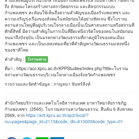
ถึง ลักษณะโครงสร้างทางสถาปัตยกรรม และศิลปกรรมแบบ
กำแพงเพชร สะท้อนให้เห็นถึงความสำคัญของเมืองกำแพงเพชร และ
ความเจริญรุ่งเรื่องของสังคมในสมัยก่อนได้อย่างชัดเจน ซึ่งโบราณ
สถานส่วนใหญ่ที่อยู่บริเวณใจกลางเมืองนั้นเป็นศาสนสถานหรือสถานที่
ศักดิ์สิทธิ์ มีความสำคัญในการเป็นที่ยึดเหนี่ยวจิตใจของคนในสมัยก่อน
จนมาถึงปัจจุบัน เป็นมรดกทางวัฒนธรรมที่ภาคภูมิใจของคนเมือง
กำแพงเพชร และเป็นแหล่งท่องเที่ยวที่สำคัญทางวัฒนธรรมแห่งหนึ่ง
ของชาติไทย
คำสำคัญ :
โบราณสถาน
ที่มา : https://acc.kpru.ac.th/KPPStudies/index.php?title=โบราณ
สถานทางวัฒนธรรมบริเวณใจกลางเมืองจังหวัดกำแพงเพชร
รวบรวมและจัดทำข้อมูล : กาญจนา จันทร์สิงห์
สำนักวิทยบริการและเทคโนโลยีสารสนเทศ มาหาวิทยาลัยราชภัฏ
กำแพงเพชร. (2565). โบราณสถานทางวัฒนธรรม. สืบค้น 6 สิงหาคม
2569, จาก
https://arit.kpru.ac.th/ap2/local/?
nu=pages&page_id=2113&code_db=610009&code_type=01