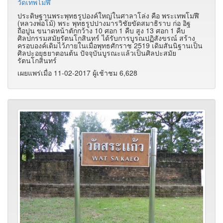
วัดเทพโมฬี
ประดิษฐานพระพุทธรูปองค์ใหญ่ในศาลาโล่ง คือ พระเทพโมฬี
(หลวงพ่อโม้) พระ พุทธรูปปางมารวิชัยขัดสมาธิราบ ก่อ อิฐ
ถือปูน ขนาดหน้าตักกว้าง 10 ศอก 1 คืบ สูง 13 ศอก 1 คืบ
ศิลปกรรมสมัยรัตนโกสินทร์ ได้รับการบูรณปฏิสังขรณ์ สร้าง
ครอบองค์เดิมไว้ภายในเมื่อพุทธศักราช 2519 เดิมสันนิฐานเป็น
ศิลปะอยุธยาตอนต้น ปัจจุบันบูรณะแล้วเป็นศิลปะสมัย
รัตนโกสินทร์
เผยแพร่เมื่อ 11-02-2017 ผู้เช้าชม 6,628