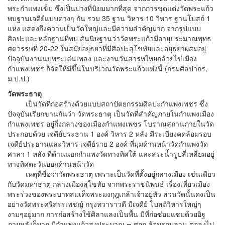
พระกำแพงเข็ม ซึ่งเป็นปางที่นิยมมากที่สุด จากการขุดแต่งวัดพระแก้ว
พบฐานเจดีย์แบบต่างๆ กัน รวม 35 ฐาน วิหาร 10 วิหาร ฐานโบสถ์ 1
แห่ง แสดงถึงความเป็นวัดใหญ่และมีความสำคัญมาก จากรูปแบบ
ศิลปะและหลักฐานที่พบ สันนิษฐานว่าวัดพระแก้วมีอายุประมาณพุทธ
ศตวรรษที่ 20-22 ในสมัยอยุธยาที่มีศิลปะสุโขทัยและอยุธยาผสมอยู่
ปัจจุบันงานนบพระเล่นเพลง และงานวันสารทไทยกล้วยไข่เมือง
กำแพงเพชร ก็จัดให้มีขึ้นในบริเวณวัดพระแก้วแห่งนี้ (กรมศิลปากร,
ม.ป.ป.)
วัดพระธาตุ
เป็นวัดที่ก่อสร้างด้วยแบบสถาปัตยกรรมศิลปะกำแพงเพชร ซึ่ง
ปัจจุบันเรียกขานกันว่า วัดพระธาตุ เป็นวัดที่สำคัญภายในกำแพงเมือง
กำแพงเพชร อยู่กึ่งกลางของเมืองกำแพงเพชร โบราณสถานภายในวัด
ประกอบด้วย เจดีย์ประธาน 1 องค์ วิหาร 2 หลัง มีระเบียงคดล้อมรอบ
เจดีย์ประธานและวิหาร เจดีย์ราย 2 องค์ ที่มุมด้านหน้าวัดกำแพงวัด
ศาลา 1 หลัง ที่ด้านนอกกำแพงวัดทางทิศใต้ และสระน้ำรูปสี่เหลี่ยมอยู่
ทางทิศตะวันออกด้านหน้าวัด
เหตุที่ชื่อว่าวัดพระธาตุ เพราะเป็นวัดที่ตั้งอยู่กลางเมือง เช่นเดียว
กับวัดมหาธาตุ กลางเมืองสุโขทัย จากพระราชนิพนธ์ เรื่องเที่ยวเมือง
พระร่วงของพระบาทสมเด็จพระมงกุฎเกล้าเจ้าอยู่หัว ส่วนวัดนั้นคงเป็น
อย่างวัดพระศรีสรรเพชญ์ กรุงทวาราวดี มีเจดีย์ โบสถ์วิหารใหญ่ๆ
งามๆอยู่มาก การก่อสร้างใช้ศิลาแลงเป็นพื้น มีที่ก่อซ่อมแซมด้วยอิฐ
ภายหลังก็มาก มีกำแพงแก้วสูงประมาณ ๓ ศอก ล้อมรอบลาน ต่อลงไป