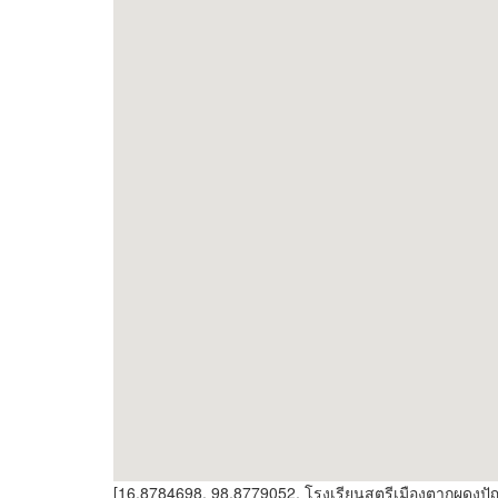
[16.8784698, 98.8779052, โรงเรียนสตรีเมืองตากผดุงป