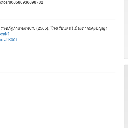
photos/800580936698782
าชภัฏกำแพงเพชร. (2565). โรงเรียนสตรีเมืองตากผดุงปัญญา.
ocal/?
pe=TK001