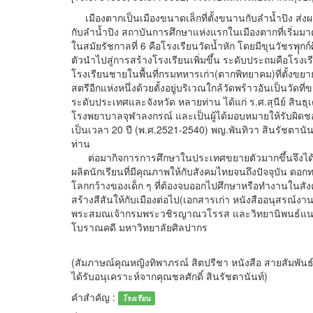
เมืองตากเป็นเมืองขนาดเล็กที่ตั้งขนานกับลำน้ำปิง ส่งผ
กับลำน้ำปิง สถาบันการศึกษาแห่งแรกในเมืองตากที่เริ่มม
ในสมัยรัชกาลที่ 6 คือโรงเรียนวัดน้ำหัก โดยมีขุนวัชรพ
ตัวนำไปสู่การสร้างโรงเรียนเพิ่มขึ้น ระดับประถมคือโรงเ
โรงเรียนชายในพื้นที่กรมทหารเก่า(ตากพิทยาคม)ที่ตั้งขย
สตรีอีกแห่งหนึ่งด้วยตั้งอยู่บริเวณใกล้วัดพร้าวอันเป็นวัดท
ระดับประเทศและจังหวัด หลายท่าน ได้แก่ ร.ศ.สุนีย์ สินธ
โรงพยาบาลจุฬาลงกรณ์ และเป็นผู้ได้มอบหมายให้รับผิด
เป็นเวลา 20 ปี (พ.ศ.2521-2540) พญ.พันทิวา สินรัชตานันท
ท่าน
ต่อมากิจการการศึกษาในประเทศขยายตัวมากขึ้นจึงได้ย้า
ผลิตนักเรียนที่มีคุณภาพให้กับสังคมไทยจนถึงปัจจุบัน ด
โลกกว้างของเด็ก ๆ ที่ต้องจบออกไปศึกษาหรือทำงานในสัง
สร้างสีสันให้กับเมืองต่อไป(เอกสารเก่า หนังสืออนุสรณ์ง
พระสมณเจ้ากรมพระวชิรญาณวโรรส และวิทยานิพนธ์แนวทา
โบราณคดี มหาวิทยาลัยศิลปากร
(สัมภาษณ์คุณหญิงทิพาภรณ์ สิตปรีชา หนังสือ สายสัมพัน
ได้รับอนุเคราะห์จากคุณชลศักดิ์ สินรัชตานันท์)
คำสำคัญ :
โรงเรียน