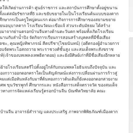
ลให้เกิดย่านการค้า ศูนย์ราชการ และสถาบันการศึกษาตั้งอยู่ขนาน
าตั้งแต่สมัยรัชกาลที่5 และขยับขยายในเป็นโรงเรียนต้นแบบของตาก
ุุกก์ศึกษากรเป็นครูใหญ่คนแรก ต่อมากิจการการศึกษาของสยามขยาย
รียนอนุบาลตาก โรงเรียนวัดมะเขือแจ้ ส่วนระดับมัธยม ได้สร้าง
ายมาจากย่านตรอกบ้านจีนทางด้านตะวันตก พร้อมทั้งเกิดโรงเรียน
ี่ขนานกับลำน้ำปิง จัดกิจการเรียนการสอนสร้างบุคคลที่มีชื่อเสียง
ุเดชะ, คุณหญิงทิพาภรณ์ สีตปรีชา(ไชยนันทน์) (อดีตรองผู้อำนวยการ
ชอบจัดพระโอสถถวาย พระราชวงศ์ชั้นสูง และสมเด็จพระสังฆราช
์(เจ้าของบทเพลงเทพธิดาดอย) และยังมีศิษย์เก่าที่มีชื่อเสียงอีกหลาย
ยโรงเรียนสตรีไปตั้งอยู่ใกล้กับถนนพหลโยธินจนถึงปัจจุบัน และ
อกทองกวาวออกดอกคราใดเป็นสัญลักษณ์แห่งการเปลี่ยนผ่านการก้าวสู่
คมแต่เมือหันหลังกับมาที่ต้นทองกวาวต้นเดิมก็ยังคงออกดอกสวยงาม
านศพ ขุนวัชรพุุกก์ ศึกษากรและ หนังสือการเสด็จตรวจวัด ของสมเด็จ
งการจัดแหล่งเรียนรู้ตรอกบ้านจีน บัณฑิตวิทยาลัย คณะ
ธ์บ้านจีน อาจารย์สำราญ แดงประเสริฐ ภาพจากพิพิธภัณฑ์เมืองตาก