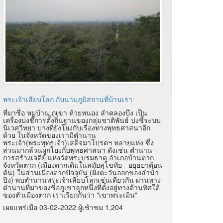
พระเจ้าเลียบโลก กับนามภูมิสถานที่บ้านเรา
ที่มาชื่อ หมู่บ้าน ภูเขา ห้วยหนอง ลำคลองบึง เป็น
เครื่องบ่งชี้การตั้งถิ่นฐานของกลุ่มชาติพันธ์ บ่งชี้ระบบ
นิเวศวิทยา บางทียังโยงกับเรื่องทางพุทธศาสนาอีก
ด้วย ในจังหวัดของเรามีตำนาน
พระเจ้า(พระพุทธเจ้า)เสด็จมาโปรดฯ หลายแห่ง ซึ่ง
ส่วนมากล้วนผูกโยงกับพุทธศาสนา ดังเช่น ตำนาน
การสร้างเจดีย์ แห่งวัดพระบรมธาตุ อำเภอบ้านตาก
จังหวัดตาก (เมืองตากเดิมในสมัยสุโขทัย - อยุธยาต้อน
ต้น) ในส่วนเมืองตากปัจจุบัน (ฝั่งตะวันออกของลำน้ำ
ปิง) พบตำนานพระเจ้าเลียบโลกเช่นเดียวกัน ผ่านทาง
ตำนานที่มาของชื่อภูเขาลูกหนึ่งที่ตั้งอยู่ทางด้านทิศใต้
ของตัวเมืองตาก เราเรียกกันว่า "เขาพระเมิน"
เผยแพร่เมื่อ 03-02-2022 ผู้เช้าชม 1,204