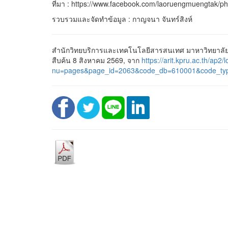
ที่มา : https://www.facebook.com/laoruengmuengtak/
รวบรวมและจัดทำข้อมูล : กาญจนา จันทร์สิงห์
สำนักวิทยบริการและเทคโนโลยีสารสนเทศ มาหาวิทยาลัยร
สืบค้น 8 สิงหาคม 2569, จาก
https://arit.kpru.ac.th/ap2/l
nu=pages&page_id=2063&code_db=610001&code_ty