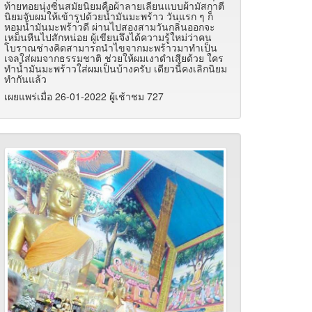
ท้ายทอยนุ่งซิ่นสมัยนิยมคือผ้าลายเลียนแบบผ้ามัสกาตี
นิยมจับผมให้เข้ารูปด้วยน้ำมันมะพร้าว วันแรก ๆ ก็
หอมน้ำมันมะพร้าวดี ผ่านไปสองสามวันกลิ่นออกจะ
เหม็นหืนไปสักหน่อย ผู้เขียนจึงได้ความรู้ใหม่ว่าคน
โบราณช่างคิดสามารถนำไขจากมะพร้าวมาทำเป็น
เจลใส่ผมจากธรรมชาติ ช่วยให้ผมเงาดำเสียด้วย ใคร
ทำน้ำมันมะพร้าวใส่ผมเป็นบ้างครับ เดียวนี้คงเลิกนิยม
ทำกันแล้ว
เผยแพร่เมื่อ 26-01-2022 ผู้เช้าชม 727