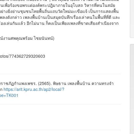
ละเล่นเพื่อร้องขอพรแด่องค์พระปฎิมาภายในอุโบสถ วิหารที่คนในสมัย
างยิ่งย่านชุมชนไทยพื้นถิ่นแถบวัดใหม่มะเขือแจ้ เป็นการแสดงพื้น
ลงดังกล่าว เพลงพื้นบ้านเป็นสมุดบันทึกเรื่องเล่าคนในพื้นที่ที่ดี และ
งเล่นกันแล้ว อีกไม่นาน ก็คงเป็นเพียงเพลงที่ขาดเสียงสำเนียงจาก
รณ์งานศพคุณพร้อม ไชยนันทน์)
photos/774362729320603
ราชภัฏกำแพงเพชร. (2565). พิษธาน เพลงพื้นบ้าน ความทรงจำ
าก
https://arit.kpru.ac.th/ap2/local/?
pe=TK001