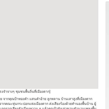
จำจางๆ ชุมชนพื้นถิ่นที่เมืองตาก]
นเอย จากคุณป้าทองคำ แสนคำอ้าย ลูกหลาน บ้านเสาสูงที่เมืองตาก
าจากคณะหุ่นกระปอกแห่งเมืองตาก ส่งเสียงร้องด้วยทำนองพื้นบ้าน ผู้
าน นอกจากเสียงสำเนียงหวาน ๆ แล้วคุณป้ายังเล่าขานตำนานเพลงพื้น