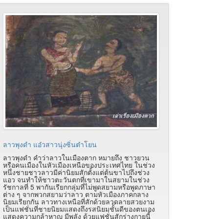
ลาวพุงดำ แอ๋วสาวนุ่งซิ่นต๋าโยน
ลาวพุงดำ คำว่าลาวในเมืองตาก หมายถึง ชาวยวน
หรือคนเมืองในหัวเมืองเหนือของประเทศไทย ในช่วง
หนึ่งชายชาวลาวมีค่านิยมสักตั้งแต่ต้นขาไปถึงช่วง
แอว จนทำให้ชาวตะวันตกที่เขามาในสยามในช่วง
รัชกาลที่ 5 พากันเรียกกลุ่มที่ไม่พูดสยามหรือพูดภาษา
ต่าง ๆ จากพวกสยามว่าลาว ตามหัวเมืองภาคกลาง
นิยมเรียกกัน ลาวทางเหนือที่สักด้วยลวดลายสวยงาม
เป็นแฟชั่นที่ชายนิยมแสดงถึงรสนิยมชั้นดีของตนเอง
แสดงความกล้าหาญ มีพลัง ด้วยแฟชั่นสักร่างกายนี้