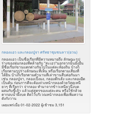
กลองแอว และกลองปู่จา ศรัทธาชุมชนลาว(ยวน)
กลองแอว เป็นชื่อเรียกที่มีความหมายถึง ลักษณะรูป
ร่างของหุ่นกลองที่คล้ายกับ "สะเอว"นอกจากนั้นยังอื่น
มีชื่อเรียกขานแตกต่างกันไปในแต่ละท้องถิ่น บ้างก็
เรียกตามรูปร่างลักษณะที่เห็น หรือเรียกตามเสียงที่
ได้ยิน บ้างก็เรียกตามตำนานที่เล่าขานสืบต่อกันมา
เช่น กลองปู่จา, กลองเปิ้งมง, กลองต๊กเส้ง และกลองอืด
เป็นต้น ก่อนการตีจะต้องถ่วงหน้ากลองด้วยวัสดุเหนี
ยวๆ ที่เรียกว่า จ่ากลอง ทำมาจากข้าวเหนียวนึ่งบด
ผสมกับขี้เถ้า แล้วแต่สูตรของแต่ละคน หรือใช้กล้วย
ตากอบน้ำผึ้งบด ติดไว้บริเวณหน้ากลองเพื่อเพิ่มความ
ดังกังวาน
เผยแพร่เมื่อ 01-02-2022 ผู้เช้าชม 3,151