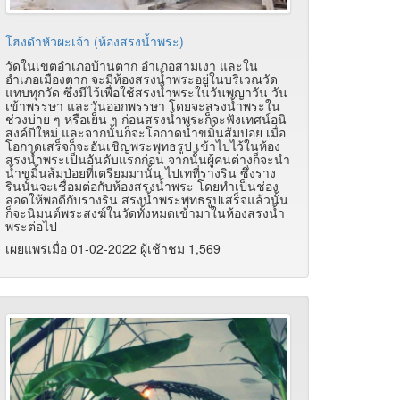
โฮงดำหัวผะเจ้า (ห้องสรงน้ำพระ)
วัดในเขตอำเภอบ้านตาก อำเภอสามเงา และใน
อำเภอเมืองตาก จะมีห้องสรงน้ำพระอยู่ในบริเวณวัด
แทบทุกวัด ซึ่งมีไว้เพื่อใช้สรงน้ำพระในวันพญาวัน วัน
เข้าพรรษา และวันออกพรรษา โดยจะสรงน้ำพระใน
ช่วงบ่าย ๆ หรือเย็น ๆ ก่อนสรงน้ำพระก็จะฟังเทศน์อนิ
สงค์ปีใหม่ และจากนั้นก็จะโอกาดน้ำขมิ้นส้มป่อย เมื่อ
โอกาดเสร็จก็จะอันเชิญพระพุทธรูป เข้าไปไว้ในห้อง
สรงน้ำพระเป็นอันดับแรกก่อน จากนั้นผู้คนต่างก็จะนำ
น้ำขมิ้นส้มป่อยที่เตรียมมานั้น ไปเทที่รางริน ซึ่งราง
รินนั้นจะเชื่อมต่อกับห้องสรงน้ำพระ โดยทำเป็นช่อง
ลอดให้พอดีกับรางริน สรงน้ำพระพุทธรูปเสร็จแล้วนั้น
ก็จะนิมนต์พระสงฆ์ในวัดทั้งหมดเข้ามาในห้องสรงน้ำ
พระต่อไป
เผยแพร่เมื่อ 01-02-2022 ผู้เช้าชม 1,569