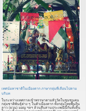
เทศน์มหาชาติในเมืองตาก ภาษากลุ่มที่เลือนไปตาม
บริบท
ในระหว่างเทศกาลเข้าพรรษาตามหัววัดในชุมชนคน
กลุ่มชาติพันธุ์ต่าง ๆ ในตัวเมืองตาก ทั้งกลุ่มไทยพื้นถิ่น
ลาว (ยวน) มอญ ฯลฯ ล้วนสืบสานประเพณีนี้กันทั้งสิ้น