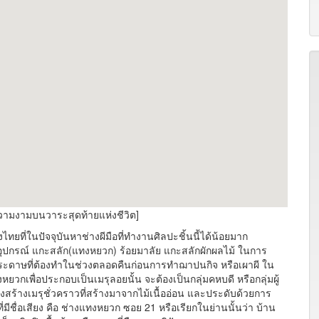
ามงามบนวาระสุดท้ายแห่งชีวิต]
ี่ในปัจจุบันหาช่างผีมือที่ทำงานศิลปะชิ้นนี้ได้น้อยมาก
ุปกรณ์ แกะสลัก(แทงหยวก) ร้อยมาลัย แกะสลักผักผลไม้ ในการ
ะดาษที่ต้องทำในช่วงตลอดคืนก่อนการทำฌาปนกิจ หรือเผาผี ใน
งหยวกเพื่อประกอบเป็นเมรุลอยนั้น จะต้องเป็นกลุ่มคหบดี หรือกลุ่มผู้
สร้างเมรุชั่วคราวที่สร้างมาจากไม้เนื้ออ่อน และประดับด้วยการ
มีชื่อเสียง คือ ช่างแทงหยวก ซอย 21 หรือเรียกในย่านนั้นว่า บ้าน