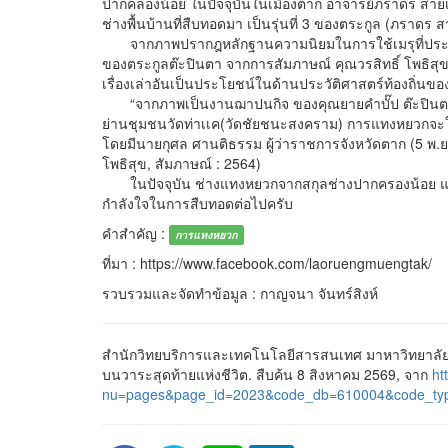
ปากคลองน้อย ในปัจจุบันในเมืองตาก อาจารย์ภราดร สายเพ
ช่างพื้นบ้านที่สืบทอดมา เป็นรุ่นที่ 3 ของตระกูล (ภราดร 
จากภาพปรากฎหลักฐานความนิยมในการใช้เมรุที่ประดับ
ของตระกูลต๊ะปินตา จากการสัมภาษณ์ คุณวรสิทธิ์ โพธิสุข
เรื่องเล่าอันเป็นประโยชน์ในด้านประวัติศาสตร์ท้องถิ่นขอ
“จากภาพเป็นงานฌาปนกิจ ของคุณยายคำบั๊ป ต๊ะปินตา เม
ย่านชุมชนวัดท่าเเค(วัดชัยชนะสงคราม) การแทงหยวกจะใช้ต
โดยมีนายกุศล ศานติธรรม ผู้ว่าราชการจังหวัดตาก (5 พ.ย 
โพธิสุข, สัมภาษณ์ : 2564)
ในปัจจุบัน ช่างแทงหยวกจากสกุลช่างปากครองน้อย และส
กำลังใจในการสืบทอดต่อไปครับ
คำสำคัญ :
การแทงหยวก
ที่มา : https://www.facebook.com/laoruengmuengtak/
รวบรวมและจัดทำข้อมูล : กาญจนา จันทร์สิงห์
สำนักวิทยบริการและเทคโนโลยีสารสนเทศ มาหาวิทยาลั
บนวาระสุดท้ายแห่งชีวิต. สืบค้น 8 สิงหาคม 2569, จาก
ht
nu=pages&page_id=2023&code_db=610004&code_ty