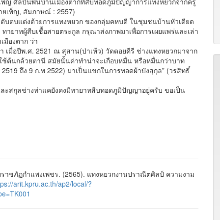
็ญ ศิลปินพื้นบ้านเมืองตากที่สืบทอดภูมิปัญญาการแทงหยวกจากครู
สายเพ็ญ, สัมภาษณ์ : 2557)
ตบแต่งด้วยการแทงหยวก ของกลุ่มคหบดี ในชุมชนบ้านหัวเดียด
 ทายาทผู้สืบเชื้อสายตระกูล กรุณาส่งภาพมาเพื่อการเผยแพร่และเล่า
งเมืองตาก ว่า
ื่อปีพ.ศ. 2521 ณ สุสาน(ป่าเห้ว) วัดดอยคีรี ช่างแทงหยวกมาจาก
้นกล้วยตานี สมัยนั้นค่าทำน่าจะเกือบหมื่น หรือหมื่นกว่าบาท
2519 ถึง 9 ก.พ 2522) มาเป็นแขกในการทอดผ้าบังสุกุล” (วรสิทธิ์
กุลช่างท่าแคยังคงมีทายาทสืบทอดภูมิปัญญาอยู่ครับ ขอเป็น
ยราชภัฏกำแพงเพชร. (2565). แทงหยวกงานปราณีตศิลป์ ความงาม
tps://arit.kpru.ac.th/ap2/local/?
pe=TK001