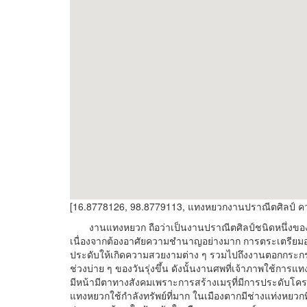
[16.8778126, 98.8779113, แทงหยวกงานปราณีตศิลป์ คว
งานแทงหยวก ถือว่าเป็นงานปราณีตศิลป์ชนิดหนึ่งของไทยท
เนื่องจากต้องอาศัยความชำนาญอย่างมาก การตระเตรียมอ
ประดับให้เกิดความสวยงามต่าง ๆ รวมไปถึงงานตอกกระกร
ช่วงบ่าย ๆ ของวันรุ่งขึ้น ดังนั้นงานศพที่เจ้าภาพใช้การแท
มีหน้ามีตาทางสังคมเพราะการสร้างเมรุที่มีการประดับโครง
แทงหยวกใช้กำลังทรัพย์ที่มาก ในเมืองตากมีช่างแท่งหยวกที่