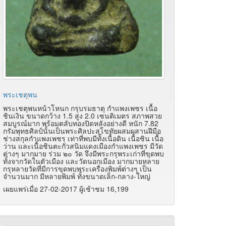
พระเชตุพน
พระเชตุพนหน้าโหนก กรุบรมธาตุ กำแพงเพชร เนื้อ
ชินเงิน ขนาดกว้าง 1.5 สูง 2.0 เซนติเมตร สภาพสวย
สมบูรณ์มาก พร้อมตลับทองปิดหลังอย่างดี หนัก 7.82
กรัมพุทธศิลป์นั้นเป็นพระศิลปะสุโขทัยผสมผสานฝีมือ
ช่างสกุลกำแพงเพชร เท่าที่พบมีทั้งเนื้อดิน เนื้อชิน เนื้อ
ว่าน และเนื้อชินตะกั่วสนิมแดงเมืองกำแพงเพชร มีวัด
ต่างๆ มากมาย ร่วม ๒๐ วัด จึงมีพระกรุพระเก่าที่ขุดพบ
ทั้งจากวัดในตัวเมือง และวัดนอกเมือง มากมายหลาย
กรุหลายวัดที่มีการขุดพบพระเครื่องพิมพ์ต่างๆ เป็น
จำนวนมาก มีหลายพิมพ์ ทั้งขนาดเล็ก-กลาง-ใหญ่
เผยแพร่เมื่อ 27-02-2017 ผู้เช้าชม 16,199