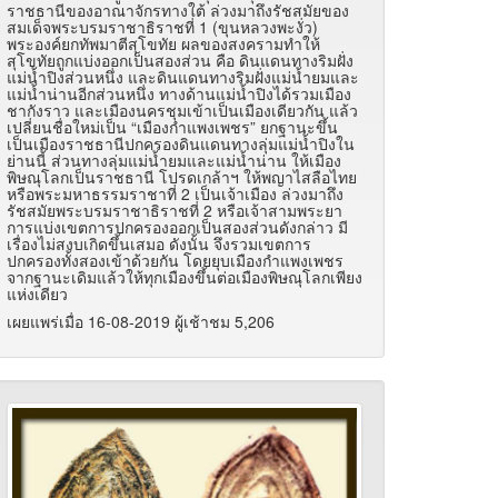
ราชธานีของอาณาจักรทางใต้ ล่วงมาถึงรัชสมัยของ
สมเด็จพระบรมราชาธิราชที่ 1 (ขุนหลวงพะงั่ว)
พระองค์ยกทัพมาตีสุโขทัย ผลของสงครามทำให้
สุโขทัยถูกแบ่งออกเป็นสองส่วน คือ ดินแดนทางริมฝั่ง
แม่น้ำปิงส่วนหนึ่ง และดินแดนทางริมฝั่งแม่น้ำยมและ
แม่น้ำน่านอีกส่วนหนึ่ง ทางด้านแม่น้ำปิงได้รวมเมือง
ชากังราว และเมืองนครชุมเข้าเป็นเมืองเดียวกัน แล้ว
เปลี่ยนชื่อใหม่เป็น “เมืองกำแพงเพชร” ยกฐานะขึ้น
เป็นเมืองราชธานีปกครองดินแดนทางลุ่มแม่น้ำปิงใน
ย่านนี้ ส่วนทางลุ่มแม่น้ำยมและแม่น้ำน่าน ให้เมือง
พิษณุโลกเป็นราชธานี โปรดเกล้าฯ ให้พญาไสลือไทย
หรือพระมหาธรรมราชาที่ 2 เป็นเจ้าเมือง ล่วงมาถึง
รัชสมัยพระบรมราชาธิราชที่ 2 หรือเจ้าสามพระยา
การแบ่งเขตการปกครองออกเป็นสองส่วนดังกล่าว มี
เรื่องไม่สงบเกิดขึ้นเสมอ ดังนั้น จึงรวมเขตการ
ปกครองทั้งสองเข้าด้วยกัน โดยยุบเมืองกำแพงเพชร
จากฐานะเดิมแล้วให้ทุกเมืองขึ้นต่อเมืองพิษณุโลกเพียง
แห่งเดียว
เผยแพร่เมื่อ 16-08-2019 ผู้เช้าชม 5,206