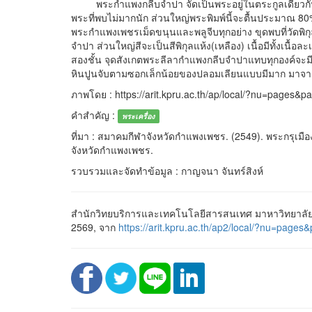
พระกำแพงกลีบจำปา จัดเป็นพระอยู่ในตระกูลเดียวกันกับพ
พระที่พบไม่มากนัก ส่วนใหญ่พระพิมพ์นี้จะตื้นประมาณ 80
พระกำแพงเพชรเม็ดขนุนและพลูจีบทุกอย่าง ขุดพบที่วัดพิก
จำปา ส่วนใหญ่สีจะเป็นสีพิกุลแห้ง(เหลือง) เนื้อมีทั้งเนื้อ
สองชั้น จุดสังเกตพระลีลากำแพงกลีบจำปาแทบทุกองค์จะมีรา
หินปูนจับตามซอกเล็กน้อยของปลอมเลียนแบบมีมาก มาจากสา
ภาพโดย : https://arit.kpru.ac.th/ap/local/?nu=pag
คำสำคัญ :
พระเครื่อง
ที่มา : สมาคมกีฬาจังหวัดกำแพงเพชร. (2549). พระกรุเ
จังหวัดกำแพงเพชร.
รวบรวมและจัดทำข้อมูล : กาญจนา จันทร์สิงห์
สำนักวิทยบริการและเทคโนโลยีสารสนเทศ มาหาวิทยาลัยร
2569, จาก
https://arit.kpru.ac.th/ap2/local/?nu=p