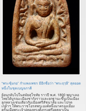
“พระซุ้มกอ” กำแพงเพชร มีอีกชื่อว่า “พระฤๅษี” สุดยอด
หนึ่งในชุดเบญจภาคี
ย้อนกลับไปในสมัยสุโขทัย ราวปี พ.ศ. 1800 พญาเลอ
ไทยได้บูรณะเมืองชากังราวและยกฐานะขึ้นเป็นเมือง
ลูกหลวงเช่นเดียวกับเมืองศรีสัชนาลัย และโปรด
เกล้าฯ ให้พระราชโอรสพระองค์หนึ่งมาครองเมือง
ครั้นเมื่อพระเจ้าอู่ทองทรงตั้งกรุงศรีอยุธยาเป็น