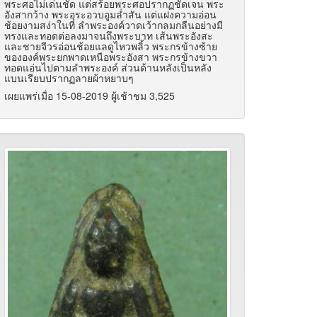
พระศอไม่เด่นชัด แต่สร้อยพระศอปรากฏชัดเจน พระ
อังสากว้าง พระอุระอวบอูมล่ำสัน แต่แฝงความอ่อน
ช้อยงามสง่าในที ลำพระองค์วาดเว้ากลมกลืนอย่างมี
ทรงและทอดต่อลงมาจนถึงพระบาท เส้นพระอังสะ
และชายจีวรอ่อนช้อยแลดูไหวพลิ้ว พระกรข้างซ้าย
ขององค์พระยกพาดเหนือพระอังสา พระกรข้างขวา
ทอดแอ่นไปตามลำพระองค์ ส่วนด้านหลังเป็นหลัง
แบนเรียบปรากฏลายผ้าหยาบๆ
เผยแพร่เมื่อ 15-08-2019 ผู้เช้าชม 3,525