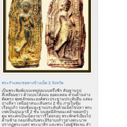
พระกำแพงเชยคางข้างเม็ด 2 จังหวัด
เป็นพระพิมพ์แบบเทหล่อแบบครึ่งซีก สัณฐานรูป
สี่เหลี่ยมยาว ด้านบนโค้งมน ยอดแหลม ส่วนด้านล่าง
ตัดตรง พุทธลักษณะองค์พระประธานประทับยืน แสดง
ปางลีลา เหนืออาสนะเส้นตรง 2 ชั้น ภายในซุ้ม
เรือนแก้ว รอบซุ้มและฐานประดับด้วยเม็ดไข่ปลา พระ
เกศเป็นมุ่นเมาลี 2 ชั้น บนสุดมีลักษณะคล้ายดอกบัว
ตูม พระศกเป็นเม็ดงายาวรีโดยรอบ พระพักตร์เอียงไป
ด้านซ้าย กลมกลืนกับพระอิริยาบถก้าวย่างพระบาท
ปรากฏพระเนตร พระนาสิก และพระโอษฐ์ชัดเจน ลำ