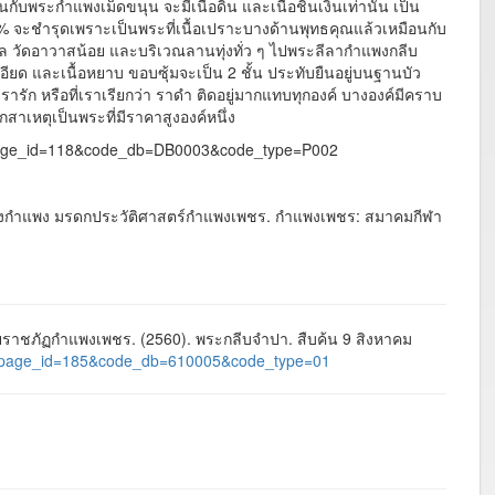
ระกำแพงเม็ดขนุน จะมีเนื้อดิน และเนื้อชินเงินเท่านั้น เป็น
% จะชำรุดเพราะเป็นพระที่เนื้อเปราะบางด้านพุทธคุณแล้วเหมือนกับ
ุล วัดอาวาสน้อย และบริเวณลานทุ่งทั่ว ๆ ไปพระลีลากำแพงกลีบ
ละเอียด และเนื้อหยาบ ขอบซุ้มจะเป็น 2 ชั้น ประทับยืนอยู่บนฐานบัว
รัก หรือที่เราเรียกว่า ราดำ ติดอยู่มากแทบทุกองค์ บางองค์มีคราบ
เหตุเป็นพระที่มีราคาสูงองค์หนึ่ง
es&page_id=118&code_db=DB0003&code_type=P002
มืองกำแพง มรดกประวัติศาสตร์กำแพงเพชร. กำแพงเพชร: สมาคมกีฬา
าชภัฏกำแพงเพชร. (2560). พระกลีบจำปา. สืบค้น 9 สิงหาคม
ages&page_id=185&code_db=610005&code_type=01