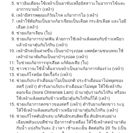
ชาวอินเดียจะใช้เหง้าเป็นยาขับเหงื่อปัสสาวะในอาการไข้และ
อาการบวมน้ำ (เหง้า)
เหง้ามีสรรพคุณแก้วัณโรค แก้อาการไอ (เหง้า)
เหง้าใช้ต้มกินเป็นยาแก้อาเจียนเป็นเลือด กระอักเลือด และไอมี
เลือด (เหง้า)
ช่วยแก้อาเจียน (ใบ)
ช่วยแก้อาการปวดฟัน ด้วยการใช้เหง้าแห้งผสมกับข้าวเหนียว
แล้วนำมาตุ๋นกับไก่กิน (เหง้า)
เหง้ามีรสเย็นฝาดขื่น เป็นยาบำรุงปอด แพทย์ตามชนบทจะใช้
เหง้านำมาต้มกินเป็นยาบำรุงปอด (เหง้า)
ใบช่วยแก้อาการจุกเสียด แก้ท้องเสีย (ใบ)
ชาวชวาจะใช้น้ำคั้นจากเหง้าเป็นยาแก้อาการท้องร่วง (เหง้า)
ช่วยแก้โรคบิด บิดเรื้อรัง (เหง้า)
ช่วยแก้ประจำเดือนมาไม่เป็นปกติ ประจำเดือนมาไม่หยุดของ
สตรี (เหง้า) ตำรับยาแก้ประจำเดือนมาไม่หยุด ให้ใช้เหง้ากับ
ดอกเข็ม (Ixora Chinensis Lam) นำมาตุ๋นร่วมกับไก่กิน หรือจะ
ใช้เหง้าแห้งผสมกับข้าวเหนียวตุ๋นกับไก่กินก็ได้ (เหง้า)
ช่วยแก้อาการตกขาวของสตรี (เหง้า) ตำรับยาแก้ตกขาว ระบุ
ให้ใช้เหง้าแห้งผสมกับข้าวเหนียวนำมาตุ๋นกับไก่กิน (เหง้า)
ช่วยแก้โรคตับอักเสบ แก้ตับอักเสบติดเชื้อ ตับอักเสบอย่าง
เฉียบพลันแบบดีซ่าน มีอาการตัวเหลือง ให้ใช้เหง้าสดนำมาต้ม
กับน้ำ แบ่งกินวันละ 2 เวลา เช้าและเย็น ติดต่อกัน 20 วัน (เป็น