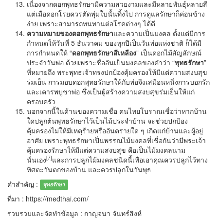
เนื่องจากดอกพุทธรักษามีความสวยงามและมีหลายพันธุ์หลายสี
แต่เมื่อดอกโรยควรตัดพุ่มใบนั้นทิ้งไป การดูแลรักษาก็ค่อนข้าง
ง่าย เพราะสามารถทนทานต่อโรคต่างๆ ได้ดี
ความหมายของดอกพุทธรักษา
และความเป็นมงคล ตั้งแต่มีการ
กำหนดให้วันที่ 5 ธันวาคม ของทุกปีเป็นวันพ่อแห่งชาติ ก็ได้มี
การกำหนดให้ “
ดอกพุทธรักษาสีเหลือง
” เป็นดอกไม้สัญลักษณ์
ประจำวันพ่อ ด้วยเพราะชื่ออันเป็นมงคลของคำว่า “
พุทธรักษา
”
ที่หมายถึง พระพุทธเจ้าทรงปกป้องคุ้มครองให้มีแต่ความสงบสุข
ร่มเย็น การมอบดอกพุทธรักษาให้กับพ่อจึงเสมือนหนึ่งการบอกรัก
และเคารพบูชาพ่อ ซึ่งเป็นผู้สร้างความสงบสุขร่มเย็นให้แก่
ครอบครัว
นอกจากนี้ในด้านของความเชื่อ คนไทยโบราณเชื่อว่าหากบ้าน
ใดปลูกต้นพุทธรักษาไว้เป็นไม้ประจำบ้าน จะช่วยปกป้อง
คุ้มครองไม่ให้มีเหตุร้ายหรืออันตรายใด ๆ เกิดแก่บ้านและผู้อยู่
อาศัย เพราะพุทธรักษาเป็นพรรณไม้มงคลที่เชื่อกันว่ามีพระเจ้า
คุ้มครองรักษาให้มีแต่ความสงบสุข คือเป็นไม้มงคลนาม
[
7]
นั่นเอง
และการปลูกไม้มงคลชนิดนี้เพื่อเอาคุณควรปลูกไว้ทาง
ทิศตะวันตกของบ้าน และควรปลูกในวันพุธ
คำสำคัญ :
พุทธรักษา
ที่มา : https://medthai.com/
รวบรวมและจัดทำข้อมูล : กาญจนา จันทร์สิงห์