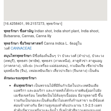
[16.4258401, 99.2157273, พุทธรักษา]
พุทธรักษา ชื่อสามัญ
Indian shot, India short plant, India shoot,
Butsarana, Cannas, Canna lily
พุทธรักษา ชื่อวิทยาศาสตร์
Canna indica L. จัดอยู่ใน
วงศ์
CANNACEAE
สมุนไพรพุทธรักษา
มีชื่อท้องถิ่นอื่นๆ ว่า บัวละวงศ์ (ลำปาง), บัวละวง
(ลพบุรี), พุทธศร (พายัพ), พุทธสร (ภาคเหนือ), สาคูหัวข่า สาคูมอญ
(ภาคกลาง), ปล้ะย่ะ (กะเหรี่ยง-แม่ฮ่องสอน), กวงอิมเกีย เซียวปาเจีย
มุยหยิ่งเจีย (จีน), เหม่ยเหยินเจียว เสี่ยวปาเจียว (จีนกลาง) เป็นต้น
ลักษณะของพุทธรักษา
ต้นพุทธรักษา
เป็นพรรณไม้ที่มีถิ่นกำเนิดในประเทศอินเดีย
แอฟริกา และอเมริกา และภายหลังได้กระจายพันธุ์ออกไปยัง
เอเชียเขตร้อน โดยจัดเป็นไม้ล้มลุกเนื้ออ่อน มีอายุหลายปี ขึ้น
รวมกันเป็นกอและเป็นต้นเดี่ยวไม่แตกกิ่งก้านสาขา จะมีข้อแต่
ค่อนข้างห่างกัน มีความสูงของลำต้นประมาณ 1.5-2.5 เมตร
ลำต้นมีความเหนียวและอุ้มน้ำ มีเหง้าหัวสีขาวแตกแขนงอยู่