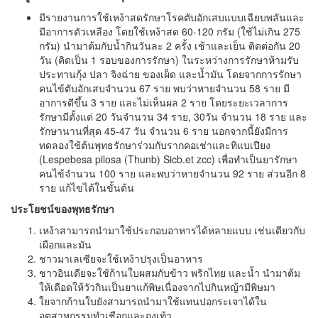
มีรายงานการใช้เหง้าสดรักษาโรคตับอักเสบแบบเฉียบพลันและ
มีอาการตัวเหลือง โดยใช้เหง้าสด 60-120 กรัม (ใช้ไม่เกิน 275
กรัม) นำมาต้มกับน้ำกินวันละ 2 ครั้ง เช้าและเย็น ติดต่อกัน 20
วัน (คิดเป็น 1 รอบของการรักษา) ในระหว่างการรักษาห้ามรับ
ประทานกุ้ง ปลา จิงฉ่าย ของเผ็ด และน้ำมัน โดยจากการรักษา
คนไข้ตับอักเสบจำนวน 67 ราย พบว่าหายจำนวน 58 ราย มี
อาการดีขึ้น 3 ราย และไม่เห็นผล 2 ราย โดยระยะเวลาการ
รักษามีตั้งแต่ 20 วันจำนวน 34 ราย, 30วัน จำนวน 18 ราย และ
รักษานานที่สุด 45-47 วัน จำนวน 6 ราย นอกจากนี้ยังมีการ
ทดลองใช้ต้นพุทธรักษาร่วมกับรากคอเช่าและทิแบเปียง
(Lespebesa pilosa (Thunb) Sicb.et zcc) เพื่อทำเป็นยารักษา
คนไข้จำนวน 100 ราย และพบว่าหายจำนวน 92 ราย ส่วนอีก 8
ราย แก้ไขได้ในขั้นต้น
ประโยชน์ของพุทธรักษา
เหง้าสามารถนำมาใช้ประกอบอาหารได้หลายแบบ เช่นเดียวกับ
เผือกและมัน
ชาวมาเลเซียจะใช้เหง้าปรุงเป็นอาหาร
ชาวอินเดียจะใช้ก้านใบผสมกับข้าว พริกไทย และน้ำ นำมาต้ม
ให้เดือดให้วัวกินเป็นยาแก้พิษเนื่องจากไปกินหญ้ามีพิษมา
ใยจากก้านใบยังสามารถนำมาใช้แทนปอกระเจาได้ใน
อุตสาหกรรมทำเชือกและถุงเท้า