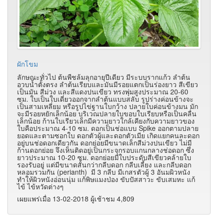
ผักโขม
ลักษณะทั่วไป ต้นพืชล้มลุกอายุปีเดียว มีระบบรากแก้ว ลำต้น
อวบน้ำตั้งตรง ลำต้นเรียบและมันมีรอยแตกเป็นร่องยาว สีเขียว
เป็นมัน สีม่วง และสีแดงปนเขียว ทรงพุ่มสูงประมาณ 20-60
ซม. ใบเป็นใบเดี่ยวออกจากลำต้นแบบสลับ รูปร่างค่อนข้างจะ
เป็นสามเหลี่ยม หรือรูปไข่ฐานใบกว้าง ปลายใบค่อนข้างมน มัก
จะมีรอยหยักเล็กน้อย บริเวณปลายใบขอบใบเรียบหรือเป็นคลื่น
เล็กน้อย ก้านใบเรียวเล็กมีความยาวใกล้เคียงกับความยาวของ
ใบคือประมาณ 4-10 ซม. ดอกเป็นช่อแบบ Spike ออกตามปลาย
ยอดและตามซอกใบ ดอกตัวผู้และดอกตัวเมีย เกิดแยกคนละดอก
อยู่บนช่อดอกเดียวกัน ดอกย่อยมีขนาดเล็กสีม่วงปนเขียว ไม่มี
ก้านดอกย่อย จึงเห็นติดอยู่เป็นกระจุกรอบแกนกลางช่อดอก ซึ่ง
ยาวประมาณ 10-20 ซม. ดอกย่อยมีใบประดับสีเขียวคล้ายใบ
รองรับอยู่ แต่มีขนาดสั้นกว่ากลีบดอก กลีบเลี้ยง และกลีบดอก
หลอมรวมกัน (perianth) มี 3 กลีบ มีเกสรตัวผู้ 3 อันมผิวหนัง
ทำให้ผิวหนังอ่อนนุ่ม แก้พิษแมงป่อง ขับปัสสาวะ ขับเสมหะ แก้
ไข้ ไข้หวัดต่างๆ
เผยแพร่เมื่อ 13-02-2018 ผู้เช้าชม 4,809