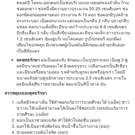
ตลอดปี โดยจะออกดอกเป็นช่อบริเวณปลายยอดของลำต้น ก้าน
ช่อดอกยาว ช่อหนึ่งมีความยาวประมาณ 20-25 เซนติเมตร ช่อ
ดอกมีดอกย่อยหลายดอก ประมาณ 8-10 ดอก ช่อดอกมีรูปคล้าย
ทรงกระบอก เมื่อดอกบานจะแตกออกเป็นกลีบ 3 กลีบ ปลายกลีบ
แหลม ดอกบานเต็มที่จะมีขนาดกว้างประมาณ 8-9 เซนติเมตร
มีกลีบเลี้ยง 3 กลีบ เป็นสีเขียวอ่อนและมีขนาดเล็ก ยาวประมาณ
1.2 เซนติเมตร หุ้มอยู่บริเวณโคนดอก รูปไข่กลมรี ดอกมีผง
เทียนไขปกคลุม มีเกสรเพศผู้เป็นหมันมีลักษณะคล้ายกลีบดอก
เป็นสีส้มแดง
ผลพุทธรักษา
ผลเป็นผลแห้ง ลักษณะเป็นรูปทรงกลม เป็นพู 3 พู
ผลมีขนาดเท่ากับผลมะไฟ ผิวผลขรุขระ เปลือกนอกเป็นสีเขียว
และมีขนหรือหนามอ่อน ๆ คล้ายกับลูกละหุ่งหรือลูกเร่ว โดยมี
ขนาดเส้นผ่านศูนย์กลางยาวประมาณ 2.5 เซนติเมตร ภายใน
ผลมีเมล็ดสีขาวหลายเมล็ด พอแก่เป็นสีน้ำตาล มัน
สรรพคุณของพุทธรักษา
เมล็ดมีรสเมาเย็น ใช้ตำพอกแก้อาการปวดศีรษะได้ (เมล็ด) ชาว
ชวาจะใช้เมล็ดนำมาบดให้เป็นผงใช้พอกบริเวณขมับแก้อาการ
ปวดศีรษะ (เมล็ด)
ดอกเป็นยาช่วยสงบจิต ทำให้หัวใจสดชื่น (ดอก)
ดอกใช้เป็นยาขับพิษร้อน ขับน้ำชื้นในร่างกาย (ดอก)
ช่วยลดความดันโลหิต (ดอก)