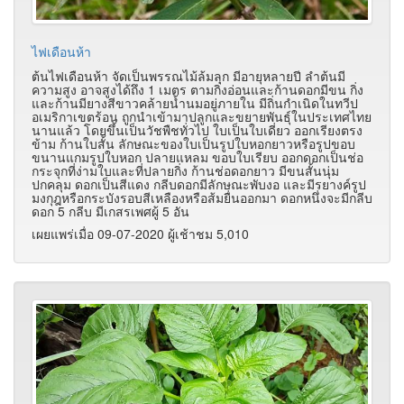
ไฟเดือนห้า
ต้นไฟเดือนห้า จัดเป็นพรรณไม้ล้มลุก มีอายุหลายปี ลำต้นมี
ความสูง อาจสูงได้ถึง 1 เมตร ตามกิ่งอ่อนและก้านดอกมีขน กิ่ง
และก้านมียางสีขาวคล้ายน้ำนมอยู่ภายใน มีถิ่นกำเนิดในทวีป
อเมริกาเขตร้อน ถูกนำเข้ามาปลูกและขยายพันธุ์ในประเทศไทย
นานแล้ว โดยขึ้นเป็นวัชพืชทั่วไป ใบเป็นใบเดี่ยว ออกเรียงตรง
ข้าม ก้านใบสั้น ลักษณะของใบเป็นรูปใบหอกยาวหรือรูปขอบ
ขนานแกมรูปใบหอก ปลายแหลม ขอบใบเรียบ ออกดอกเป็นช่อ
กระจุกที่ง่ามใบและที่ปลายกิ่ง ก้านช่อดอกยาว มีขนสั้นนุ่ม
ปกคลุม ดอกเป็นสีแดง กลีบดอกมีลักษณะพับงอ และมีรยางค์รูป
มงกุฎหรือกระบังรอบสีเหลืองหรือส้มยื่นออกมา ดอกหนึ่งจะมีกลีบ
ดอก 5 กลีบ มีเกสรเพศผู้ 5 อัน
เผยแพร่เมื่อ 09-07-2020 ผู้เช้าชม 5,010