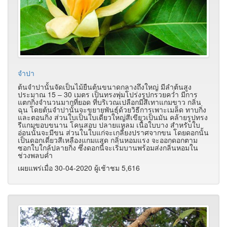
จำปา
ต้นจำปานั้นจัดเป็นไม้ยืนต้นขนาดกลางถึงใหญ่ มีลำต้นสูง
ประมาณ 15 – 30 เมตร เป็นทรงพุ่มโปร่งรูปกรวยคว่ำ มีการ
แตกกิ่งจำนวนมากที่ยอด ที่บริเวณเปลือกมีสีเทาแกมขาว กลิ่น
ฉุน โดยต้นจำปานั้นจะขยายพันธุ์ด้วยวิธีการเพาะเมล็ด ทาบกิ่ง
และตอนกิ่ง ส่วนใบเป็นใบเดี่ยวใหญ่สีเขียวเป็นมัน คล้ายรูปทรง
รีแกมขอบขนาน โคนสอบ ปลายแหลม เนื้อใบบาง สำหรับใบ
อ่อนนั้นจะมีขน ส่วนในใบแก่จะเกลี้ยงปราศจากขน โดยดอกนั้น
เป็นดอกเดี่ยวสีเหลืองแกมแสด กลิ่นหอมแรง จะออกดอกตาม
ซอกใบใกล้ปลายกิ่ง ซึ่งดอกนี้จะเริ่มบานพร้อมส่งกลิ่นหอมใน
ช่วงพลบค่ำ
เผยแพร่เมื่อ 30-04-2020 ผู้เช้าชม 5,616