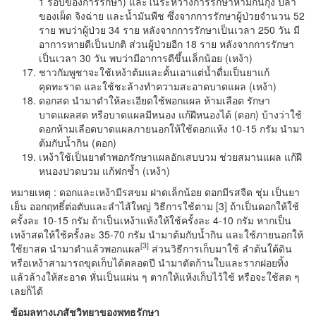
1 รอบของการรักษา) และในระหว่างการรักษาห้ามกินกุ้ง ปลา
ของเผ็ด จิงฉ่าย และน้ำมันพืช ซึ่งจากการรักษาผู้ป่วยจำนวน 52
ราย พบว่าผู้ป่วย 34 ราย หลังจากการรักษาเป็นเวลา 250 วัน มี
อาการหายดีเป็นปกติ ส่วนผู้ป่วยอีก 18 ราย หลังจากการรักษา
เป็นเวลา 30 วัน พบว่ามีอาการดีขึ้นเล็กน้อย (เหง้า)
ชาวกัมพูชาจะใช้เหง้าต้มและคั้นเอาแต่น้ำดื่มเป็นยาแก้
คุดทะราด และใช้ชะล้างทำความสะอาดบาดแผล (เหง้า)
ดอกสด นำมาตำให้ละเอียดใช้พอกแผล ห้ามเลือด รักษา
บาดแผลสด หรือบาดแผลมีหนอง แก้ฝีหนองได้ (ดอก) บ้างว่าใช้
ดอกห้ามเลือดบาดแผลภายนอกให้ใช้ดอกแห้ง 10-15 กรัม นำมา
ต้มกับน้ำกิน (ดอก)
เหง้าใช้เป็นยาตำพอกรักษาแผลอักเสบบวม ช่วยสมานแผล แก้ฝี
หนองปวดบวม แก้ฟกช้ำ (เหง้า)
หมายเหตุ : ดอกและเหง้ามีรสขม ฝาดเล็กน้อย ดอกมีรสจืด ชุ่ม เป็นยา
เย็น ออกฤทธิ์ต่อตับและลำไส้ใหญ่ วิธีการใช้ตาม [3] ถ้าเป็นดอกให้ใช้
ครั้งละ 10-15 กรัม ถ้าเป็นเหง้าแห้งให้ใช้ครั้งละ 4-10 กรัม หากเป็น
เหง้าสดให้ใช้ครั้งละ 35-70 กรัม นำมาต้มกับน้ำกิน และใช้ภายนอกให้
[
3]
ใช้ยาสด นำมาตำแล้วพอกแผล
ส่วนวิธีการเก็บมาใช้ ลำต้นใต้ดิน
หรือเหง้าสามารถขุดเก็บได้ตลอดปี นำมาตัดก้านใบและรากฝอยทิ้ง
แล้วล้างให้สะอาด หั่นเป็นแผ่น ๆ ตากให้แห้งเก็บไว้ใช้ หรือจะใช้สด ๆ
เลยก็ได้
ข้อมูลทางเภสัชวิทยาของพุทธรักษา