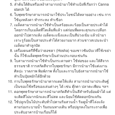
ลำต้นใต้ดินหรือเหง้าสามารถนำมาใช้ทำแป้งที่เรียกว่า Canna
starch ได้
ใบพุทธรักษาสามารถนำมาใช้ประโยชน์ได้หลายอย่าง เช่น การ
ใช้มุงหลังคา ทำกระทง ทำเชือก
เมล็ดสามารถนำมาใช้ทำเป็นสร้อยและร้อยเป็นสายประคำได้
โดยการเก็บเมล็ดที่โตเต็มที่แล้ว แต่ก่อนที่ผลจะสุกแกะเปลือก
ออกนำไปตากแห้ง เมล็ดจะแข็งและเป็นสีม่วงเข้ม แล้วนำมา
เจาะรูร้อยเป็นสายประคำได้สวยงามมาก ส่วนชาวสเปนจะนำ
เมล็ดมาทำลูกปัด
เครื่องดนตรีที่ชื่อว่าฮอชฮา (Hosha) ของชาวซิมบับเวที่ใช้เขย่า
นั้น ก็ใช้เมล็ดพุทธรักษาเป็นส่วนประกอบเช่นกัน
ใบสามารถนำมาใช้ทำเป็นกระดาษสา ใช้ห่อของ และให้สีจาก
ธรรมชาติ การสกัดสีจากใบพุทธรักษา มีการนำมาใช้แต่งงาน
ศิลปะ วาดภาพ พิมพ์ภาพ ทั้งใบและกาบใบยังสามารถนำมาใช้
ทำเป็นปุ๋ยหมักได้อีกด้วย
กาบใบพุทธรักษานำมาตากแดดให้แห้ง สามารถนำมาประดิษฐ์
เป็นของใช้หรือของเล่นต่างๆ ได้ เช่น ตุ๊กตา ปลาตะเพียน ฯลฯ
ดอกพุทธรักษาสามารถนำมาสกัดสีทำเป็นสีสำหรับย้อมผ้าได้ แต่
จะติดสีไม่มากนักและสีไม่สด และนิยมใช้ตัดดอกปักแจกัน
ใช้ปลูกเป็นไม้ประดับทั่วไปตามริมสวนน้ำ ริมคูน้ำที่โล่งแจ้ง
ตามร่องระบายน้ำ ริมถนนทางเดิน หรือปลูกลงในกระถางเพื่อ
ประดับอาคารบ้านเรือนก็ได้