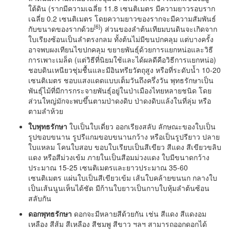
ใต้ดิน (รากมีความเฉลี่ย 11.8 เซนติเมตร มีความยาวรอบราก
เฉลี่ย 0.2 เซนติเมตร โดยความยาวของรากจะมีความสัมพันธ์
[
6]
กับขนาดของรากด้วย
) ส่วนของลำต้นเทียมบนดินจะเกิดจาก
ใบเรียงซ้อนเป็นลำตรงกลม ทั้งต้นไม่มีขนปกคลุม แต่บางครั้ง
อาจพบผงเทียนไขปกคลุม ขยายพันธุ์ด้วยการแยกหน่อและวิธี
การเพาะเมล็ด (แต่วิธีที่นิยมใช้และได้ผลดีคือวิธีการแยกหน่อ)
ชอบดินเหนียวชุ่มชื้นและมีอินทรียวัตถุสูง หรือที่ระดับน้ำ 10-20
เซนติเมตร ชอบแสงแดดแบบเต็มวันถึงครึ่งวัน พุทธรักษาเป็น
พันธุ์ไม้ที่มีการกระจายพันธุ์อยู่ในป่าเมืองไทยหลายชนิด โดย
ส่วนใหญ่มักจะพบขึ้นตามป่าดงดิบ ป่าดงดิบแล้งในที่ลุ่ม หรือ
ตามลำห้วย
ใบพุทธรักษา
ใบเป็นใบเดี่ยว ออกเรียงสลับ ลักษณะของใบเป็น
รูปขอบขนาน รูปรีแกมขอบขนานกว้าง หรือเป็นรูปรียาว ปลาย
ใบแหลม โคนใบสอบ ขอบใบเรียบเป็นสีเขียว สีแดง สีเขียวขลิบ
แดง หรือสีม่วงเข้ม ภายในเป็นสีอมม่วงแดง ใบมีขนาดกว้าง
ประมาณ 15-25 เซนติเมตรและยาวประมาณ 35-60
เซนติเมตร แผ่นใบเป็นสีเขียวเข้ม เส้นใบคล้ายขนนก กลางใบ
เป็นเส้นนูนเห็นได้ชัด มีก้านใบยาวเป็นกาบใบหุ้มลำต้นซ้อน
สลับกัน
ดอกพุทธรักษา
ดอกจะมีหลายสีด้วยกัน เช่น สีแดง สีแดงอม
เหลือง สีส้ม สีเหลือง สีชมพู สีขาว ฯลฯ สามารถออกดอกได้