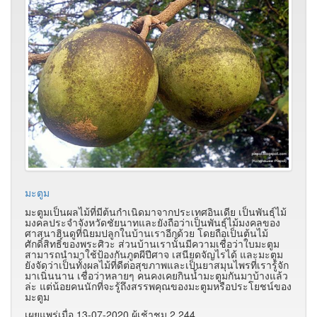
มะตูม
มะตูมเป็นผลไม้ที่มีต้นกำเนิดมาจากประเทศอินเดีย เป็นพันธุ์ไม้
มงคลประจำจังหวัดชัยนาทและยังถือว่าเป็นพันธุ์ไม้มงคลของ
ศาสนาฮินดูที่นิยมปลูกในบ้านเราอีกด้วย โดยถือเป็นต้นไม้
ศักดิ์สิทธิ์ของพระศิวะ ส่วนบ้านเรานั้นมีความเชื่อว่าใบมะตูม
สามารถนำมาใช้ป้องกันภูตผีปีศาจ เสนียดจัญไรได้ และมะตูม
ยังจัดว่าเป็นทั้งผลไม้ที่ดีต่อสุขภาพและเป็นยาสมุนไพรที่เรารู้จัก
มาเนิ่นนาน เชื่อว่าหลายๆ คนคงเคยกินน้ำมะตูมกันมาบ้างแล้ว
ล่ะ แต่น้อยคนนักที่จะรู้ถึงสรรพคุณของมะตูมหรือประโยชน์ของ
มะตูม
เผยแพร่เมื่อ 13-07-2020 ผู้เช้าชม 2,244