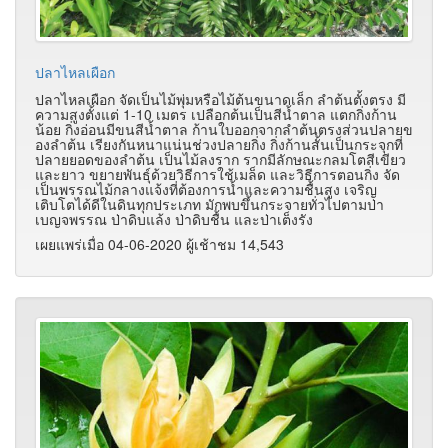
ปลาไหลเผือก
ปลาไหลเผือก จัดเป็นไม้พุ่มหรือไม้ต้นขนาดเล็ก ลำต้นตั้งตรง มี
ความสูงตั้งแต่ 1-10 เมตร เปลือกต้นเป็นสีน้ำตาล แตกกิ่งก้าน
น้อย กิ่งอ่อนมีขนสีน้ำตาล ก้านใบออกจากลำต้นตรงส่วนปลายข
องลำต้น เรียงกันหนาแน่นช่วงปลายกิ่ง กิ่งก้านสั้นเป็นกระจุกที่
ปลายยอดของลำต้น เป็นไม้ลงราก รากมีลักษณะกลมโตสีเขียว
และยาว ขยายพันธุ์ด้วยวิธีการใช้เมล็ด และวิธีการตอนกิ่ง จัด
เป็นพรรณไม้กลางแจ้งที่ต้องการน้ำและความชื้นสูง เจริญ
เติบโตได้ดีในดินทุกประเภท มักพบขึ้นกระจายทั่วไปตามป่า
เบญจพรรณ ป่าดิบแล้ง ป่าดิบชื้น และป่าเต็งรัง
เผยแพร่เมื่อ 04-06-2020 ผู้เช้าชม 14,543