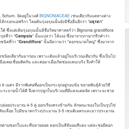
 Schum. จัดอยู่ในวงศ์
BIGNONIACEAE
เช่นเดียวกับแคหางค่าง
รอกแอฟริกา โดยต้นรุ่งอรุณนั้นยังมีชื่ออื่นอีกว่า "
มธุรดา
"
ต้ ซึ่งแต่เดิมรุ่งอรุณนั้นมีชื่อวิทยาศาสตร์ว่า Bignonia grandiflora
ลที่ว่า "
Campsis
" นั้นแปลว่า โค้งงอ ซึ่งมาจากภาษากรีกคำว่า
นิดที่ว่า "
Grandiflora
" นั้นมีความว่า "ดอกขนาดใหญ่" ซึ่งมาจาก
ชชนิดเดียวกันมาก่อน เพราะเดิมแล้วอยู่ในบริเวณเดียวกัน ซึ่งเป็นไป
ือเคยเชื่อมติดกัน และต่อมาเมื่อเกิดช่องแคบเบริง จึงทำให้
ง 6 เมตร มีรากพิเศษที่ออกเป็นกระจุกอยู่รอบข้อ ขยายพันธุ์ด้วยวิธี
และระบายน้ำได้ดี จึงควรปลูกในบริเวณที่มีแสงแดดจัด เพราะจะช่วย
ย่อยประมาณ 4-5 คู่ ออกเรียงตรงข้ามกัน ลักษณะของใบเป็นรูปไข่
ันเลื่อย ใบมีขนาดกว้างประมาณ 3-5 เซนติเมตรและยาวประมาณ
ตามซอกใบและที่ปลายยอด ดอกเป็นสีส้มอมสีแดง แต่ละช่อมีดอก