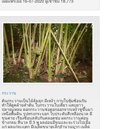
เผยแพร่เมื่อ 16-07-2020 ผู้เช้าชม 18,773
กระวาน
ต้นกระวานเป็นไม้ล้มลุก มีเหง้า กาบใบหุ้มซ้อนกัน
ทำให้ดูคล้ายลำต้น ใบกระวานใบเดี่ยว แคบยาว
ปลายแหลม ดอกกระวานช่อดอกออกจากเหง้าชูขึ้นมา
เหนือพื้นดิน รูปทรงกระบอก ใบประดับสีเหลืองนวล มี
ขนคาย เรียงซ้อนสลับกันตลอดช่อ ผลกระวานค่อน
ข้างกลม สีนวล มี 3 พู ผลอ่อนมีขนและจะร่วงไปเมื่อ
แก่ ผลแก่จะแตก มีเมล็ดขนาดเล็กจำนวนมาก เมล็ด