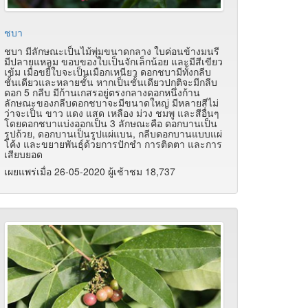
ชบา
ชบา มีลักษณะเป็นไม้พุ่มขนาดกลาง ใบค่อนข้างมนรี
มีปลายแหลม ขอบของใบเป็นจักเล็กน้อย และมีสีเขียว
เข้ม เมื่อขยี้ใบจะเป็นเมือกเหนียว ดอกชบามีทั้งกลีบ
ชั้นเดียวและหลายชั้น หากเป็นชั้นเดียวปกติจะมีกลีบ
ดอก 5 กลีบ มีก้านเกสรอยู่ตรงกลางดอกหนึ่งก้าน
ลักษณะของกลีบดอกชบาจะมีขนาดใหญ่ มีหลายสีไม่
ว่าจะเป็น ขาว แดง แสด เหลือง ม่วง ชมพู และสีอื่นๆ
โดยดอกชบาแบ่งออกเป็น 3 ลักษณะคือ ดอกบานเป็น
รูปถ้วย, ดอกบานเป็นรูปแผ่แบน, กลีบดอกบานแบบแผ่
โค้ง และขยายพันธุ์ด้วยการปักชำ การติดตา และการ
เสียบยอด
เผยแพร่เมื่อ 26-05-2020 ผู้เช้าชม 18,737