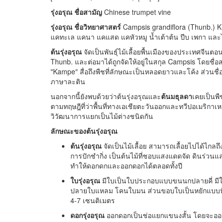
รุ่งอรุณ ชื่อสามัญ
Chinese trumpet vine
รุ่งอรุณ ชื่อวิทยาศาสตร์
Campsis grandiflora (Thunb.) K.
แคทะเล แคนา แคแสด แคหัวหมู น้ำเต้าต้น ปีบ เพกา และไส้ก
ต้นรุ่งอรุณ
จัดเป็นพันธุ์ไม้เลื้อยพื้นเมืองของประเทศจีนตอนใ
Thunb. และต่อมาได้ถูกจัดให้อยู่ในสกุล Campsis โดยชื่อสกุ
"Kampe" สื่อถึงพืชที่ลักษณะเป็นหลอดยาวและโค้ง ส่วนชื่อช
ภาษาละติน
นอกจากนี้ยังพบด้วยว่าต้นรุ่งอรุณและ
ต้นมธุลดา
เคยเป็นพื
ตามทฤษฎีที่ว่าพื้นที่ทางเอเชียตะวันออกและทวีปอเมริกาเหน
วิวัฒนาการแยกเป็นไม้ต่างชนิดกัน
ลักษณะของต้นรุ่งอรุณ
ต้นรุ่งอรุณ
จัดเป็นไม้เลื้อย สามารถเลื้อยไปได้ไกลถึ
การปักชำกิ่ง เป็นต้นไม้ที่ชอบแสงแดดจัด ดินร่วน
ทำให้ดอกดกและออกดอกได้ตลอดทั้งปี
ใบรุ่งอรุณ
มีใบเป็นใบประกอบแบบขนนกปลายคี่ มีใบ
ปลายใบแหลม โคนใบมน ส่วนขอบใบเป็นหยักแบบฟ
4-7 เซนติเมตร
ดอกรุ่งอรุณ
ออกดอกเป็นช่อแยกแขนงสั้น โดยจะออก