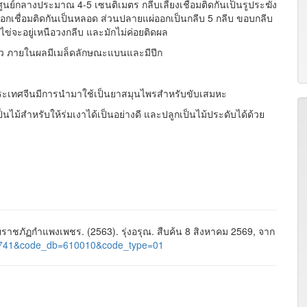
ย์กลางประมาณ 4-5 เซนติเมตร กลีบเลี้ยงเชื่อมติดกันเป็นรูประฆัง
กเชื่อมติดกันเป็นหลอด ส่วนปลายแผ่ออกเป็นกลีบ 5 กลีบ ขอบกลีบ
งไข่จะอยู่เหนือวงกลีบ และมักไม่ค่อยติดผล
ียว ภายในผลมีเมล็ดลักษณะแบนและมีปีก
ประเทศจีนมีการนำมาใช้เป็นยาสมุนไพรสำหรับขับเสมหะ
นไม้สำหรับให้ร่มเงาได้เป็นอย่างดี และปลูกเป็นไม้ประดับได้ด้วย
ชภัฏกำแพงเพชร. (2563). รุ่งอรุณ. สืบค้น 8 สิงหาคม 2569, จาก
id=1741&code_db=610010&code_type=01