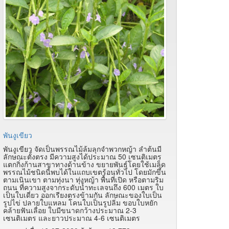
พันงูเขียว
พันงูเขียว จัดเป็นพรรณไม้ล้มลุกจำพวกหญ้า ลำต้นมี
ลักษณะตั้งตรง มีความสูงได้ประมาณ 50 เซนติเมตร
แตกกิ่งก้านสาขาทางด้านข้าง ขยายพันธุ์โดยใช้เมล็ด
พรรณไม้ชนิดนี้พบได้ในแถบเขตร้อนทั่วไป โดยมักขึ้น
ตามเนินเขา ตามทุ่งนา ทุ่งหญ้า พื้นที่เปิด หรือตามริม
ถนน ที่ความสูงจากระดับน้ำทะเลจนถึง 600 เมตร ใบ
เป็นใบเดี่ยว ออกเรียงตรงข้ามกัน ลักษณะของใบเป็น
รูปไข่ ปลายใบแหลม โคนใบเป็นรูปลิ่ม ขอบใบหยัก
คล้ายฟันเลื่อย ใบมีขนาดกว้างประมาณ 2-3
เซนติเมตร และยาวประมาณ 4-6 เซนติเมตร