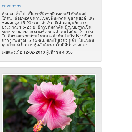
กกดอกขาว
ลักษณะทั่วไป เป็นกกที่มีอายุยืนหลายปี ลำต้นอยู่
ใต้ดิน เลื้อยทอดขนานไปกับพื้นผิวดิน ชูส่วนยอด และ
ช่อดอกสูง 15-20 ซม ลำต้น มีเส้นผ่าศูนย์กลาง
ประมาณ 1.5-2 มม. มีกาบหุ้มลำต้น มีระบบรากเป็น
ระบบรากฝอยออก ตามข้อ ของลำต้นใต้ดิน ใบ เป็น
ใบเดี่ยวออกจากส่วนโคนของลำต้น ใบมีรูปร่างเรียว
ยาว ประมาณ 5-15 ซม. ขอบใบเรียว ปลายใบแหลม
ฐานใบแผ่เป็นกาบหุ้มลำต้นฐานใบมีสีน้ำตาลแดง
เผยแพร่เมื่อ 12-02-2018 ผู้เช้าชม 4,896