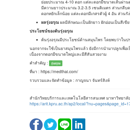
ย่อยประมาณ 4-10 ดอก แต่ละดอกมีขนาดเส้นผ่านศูน
มีความยาวประมาณ 3.2-3.5 เซนติเมตร ส่วนกลีบดอ
ดอกหยักเล็กน้อย แต่ละดอกมีเกสรตัวผู้ 4 อัน ส่วนรั
ผลรุ่งอรุณ
ผลมีลักษณะเป็นฝักยาว ฝักอ่อนเป็นสีเข
ประโยชน์ของต้นรุ่งอรุณ
ต้นรุ่งอรุณมีประโยชน์ด้านสมุนไพร โดยพบว่าใน
นอกจากจะใช้เป็นยาสมุนไพรแล้ว ยังมีการนำมาปลูกเพื่อเป็
เนื่องจากดอกมีขนาดใหญ่และมีสีสันสวยงาม
คำสำคัญ :
รุ่งอรุณ
ที่มา : https://medthai.com/
รวบรวมและจัดทำข้อมูล : กาญจนา จันทร์สิงห์
สำนักวิทยบริการและเทคโนโลยีสารสนเทศ มาหาวิทยาลัยรา
https://arit.kpru.ac.th/ap2/local/?nu=pages&page_