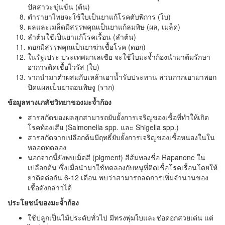
ปัสสาวะขุ่นข้น (ต้น)
ตำรายาไทยจะใช้ใบเป็นยาแก้โรคตับพิการ (ใบ)
ผลและเมล็ดมีสรรพคุณเป็นยาแก้ลมพิษ (ผล, เมล็ด)
ลำต้นใช้เป็นยาแก้โรคเรื้อน (ลำต้น)
ดอกมีสรรพคุณเป็นยาฆ่าเชื้อโรค (ดอก)
ในรัฐเประ ประเทศมาเลเซีย จะใช้ใบมะจ้ำก้องนำมาต้มรักษา
อาการติดเชื้อไวรัส (ใบ)
รากนำมาตำผสมกับเหล้าเอาน้ำรับประทาน ส่วนกากเอามาพอก
ปิดแผลเป็นยาถอนพิษงู (ราก)
ข้อมูลทางเภสัชวิทยาของมะจ้ำก้อง
สารสกัดของผลสุกสามารถยับยั้งการเจริญของเชื้อที่ทำให้เกิด
โรคท้องเสีย (Salmonella spp. และ Shigella spp.)
สารสกัดจากเปลือกต้นมีฤทธิ์ยับยั้งการเจริญของเชื้อหนองในใน
หลอดทดลอง
นอกจากนี้ยังพบเม็ดสี (pigment) สีส้มทองชื่อ Rapanone ใน
เปลือกต้น ซึ่งเมื่อนำมาใช้ทดลองกับหนูที่ติดเชื้อโรคเรื้อนโดยให้
ยาติดต่อกัน 6-12 เดือน พบว่าสามารถลดการเพิ่มจำนวนของ
เชื้อดังกล่าวได้
ประโยชน์ของมะจ้ำก้อง
ใช้ปลูกเป็นไม้ประดับทั่วไป มีทรงพุ่มใบและช่อดอกสวยเด่น แต่