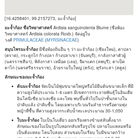
[16.4258401, 99.2157273, มะจ้ำก้อง]
มะจ้ำก้อง ชื่อวิทยาศาสตร์
Ardisia sanguinolenta Blume (ชื่อพ้อง
วิทยาศาสตร์ Ardisia colorata Roxb.) จัดอยู่ใน
วงศ์
PRIMULACEAE
(
MYRSINACEAE
)
สมุนไพรมะจ้ำก้อง
มีชื่อท้องถิ่นอื่น ๆ ว่า มะจำก้อง (เชียงใหม่), ตาปลา
(ตราด), กระดูกไก่ ก้างปลา ก้างปลาเขา (จันทบุรี), กาลังกาสาตัวผู้
(นครราชสีมา), พิลังกาสา เหมือด (เลย), จีผาแตก (ลพบุรี), ตาเป็ด
ตาไก่ (นครศรีธรรมราช), อ้ายรามใบใหญ่ (ตรัง), ทุรังกะสา (สตูล)
ลักษณะของมะจ้ำก้อง
ต้นมะจ้ำก้อง
จัดเป็นไม้พุ่มขนาดใหญ่หรือไม้ยืนต้นขนาดเล็ก ที่มี
ความสูงได้ประมาณ 1-4 เมตร มีเขตการกระจายพันธุ์ในอินเดีย
อินโดนีเซีย มาเลเซีย และไทย พบขึ้นทั่วไปในป่าชั้นกลางใน
ป่าดิบแล้ง ป่าดิบชื้น โดยเฉพาะบริเวณริมลำธารหรือตามทุ่ง
หญ้าที่ชื้น ที่ความสูงจากระดับน้ำทะเลประมาณ 30-1,050
ใบมะจ้ำก้อง
ใบเป็นใบเดี่ยว ออกเรียงตรงข้ามสลับตั้งฉาก
ลักษณะของใบเป็นรูปใบหอกกลับหรือรูปไข่ ปลายใบแหลมหรือ
เป็นติ่งแหลม โคนใบสอบ ส่วนขอบใบเรียบ ใบมีขนาดกว้าง