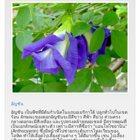
อัญชัน
อัญชัน เป็นพืชที่มีต้นกำเนิดในแถบอเมริกาใต้ ปลูกทั่วไปในเขต
ร้อน ลักษณะของดอกอัญชันจะมีสีขาว สีฟ้า สีม่วง ส่วนตรง
กลางดอกจะมีสีเหลือง และรูปทรงคล้ายหอยเชลล์ มีสรรพคุณที่
เป็นเอกลักษณ์เฉพาะตัว เพราะมีสารที่ชื่อว่า "แอนโทไซยานิน"
(Anthocyanin) ซึ่งมีหน้าที่ไปช่วยกระตุ้นการไหลเวียนของ
โลหิต ทำให้เลือดไปเลี้ยงส่วนต่าง ๆ ได้ดีมากขึ้น เช่น ไปเลี้ยง
บริเวณรากผม ซึ่งช่วยทำให้ผมดกดำ เงางาม หรือไปเลี้ยง