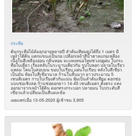
กระทือ
ต้นกระทือไม้ล้มลุกอายุหลายปี ลำต้นเทียมสูงได้ถึง 1 เมตร มี
เหง้าใต้ดิน แตกแขนงเป็นกอ เปลือกเหง้าสีน้ำตาลแกมเหลือง
เนื้อในสีเหลืองอ่อน กลิ่นหอม จะแทงหน่อใหม่ช่วงฤดูฝน ใบกระ
ทือใบเดี่ยว เรียงสลับในระนาบเดียวกัน รูปใบหอก ปลายใบเรียว
แหลม โคนใบสอบมน ขอบใบเรียบ แผ่นใบเรียบ หลังใบสีเขียว
เป็นมัน ท้องใบสีเขียวนวล ก้านใบสั้นมาก ยาวประมาณ 5
เซนติเมตร กาบใบเรียงตัวกันแน่น หุ้มเป็นลำต้นเทียม ดอกช่อ
แบบช่อเชิงลด ก้านช่อดอกยาว 14-45 เซนติเมตร ตั้งตรง แทง
ออกมาจากเหง้าใต้ดิน ดอกทรงกระบอก ปลายมน ใบประดับสี
เขียวแล้วเปลี่ยนเป็นสีแดงเข้ม
เผยแพร่เมื่อ 13-05-2020 ผู้เช้าชม 3,905