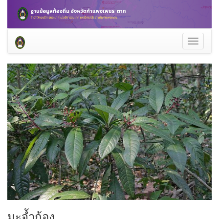
Toggle
navigati
มะจ้ำก้อง