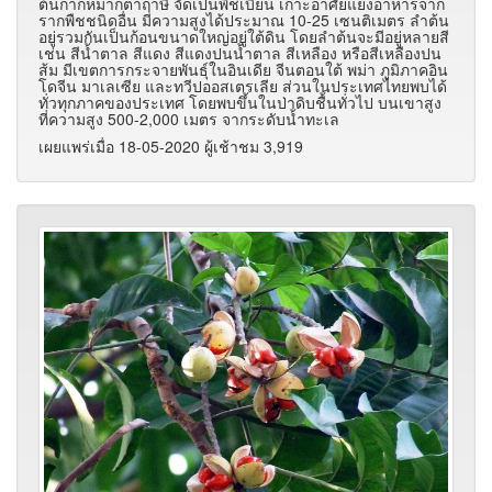
ต้นกากหมากตาฤาษี จัดเป็นพืชเบียน เกาะอาศัยแย่งอาหารจาก
รากพืชชนิดอื่น มีความสูงได้ประมาณ 10-25 เซนติเมตร ลำต้น
อยู่รวมกันเป็นก้อนขนาดใหญ่อยู่ใต้ดิน โดยลำต้นจะมีอยู่หลายสี
เช่น สีน้ำตาล สีแดง สีแดงปนน้ำตาล สีเหลือง หรือสีเหลืองปน
ส้ม มีเขตการกระจายพันธุ์ในอินเดีย จีนตอนใต้ พม่า ภูมิภาคอิน
โดจีน มาเลเซีย และทวีปออสเตรเลีย ส่วนในประเทศไทยพบได้
ทั่วทุกภาคของประเทศ โดยพบขึ้นในป่าดิบชื้นทั่วไป บนเขาสูง
ที่ความสูง 500-2,000 เมตร จากระดับน้ำทะเล
เผยแพร่เมื่อ 18-05-2020 ผู้เช้าชม 3,919