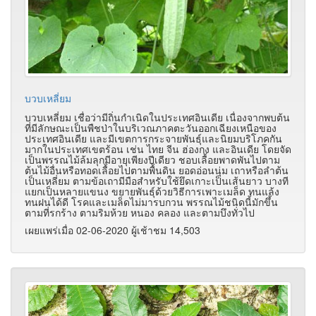
บวบเหลี่ยม
บวบเหลี่ยม เชื่อว่ามีถิ่นกำเนิดในประเทศอินเดีย เนื่องจากพบต้น
ที่มีลักษณะเป็นพืชป่าในบริเวณภาคตะวันออกเฉียงเหนือของ
ประเทศอินเดีย และมีเขตการกระจายพันธุ์และนิยมบริโภคกัน
มากในประเทศเขตร้อน เช่น ไทย จีน ฮ่องกง และอินเดีย โดยจัด
เป็นพรรณไม้ล้มลุกมีอายุเพียงปีเดียว ชอบเลื้อยพาดพันไปตาม
ต้นไม้อื่นหรือทอดเลื้อยไปตามพื้นดิน ยอดอ่อนนุ่ม เถาหรือลำต้น
เป็นเหลี่ยม ตามข้อเถามีมือสำหรับใช้ยึดเกาะเป็นเส้นยาว บางที
แยกเป็นหลายแขนง ขยายพันธุ์ด้วยวิธีการเพาะเมล็ด ทนแล้ง
ทนฝนได้ดี โรคและเมล็ดไม่มารบกวน พรรณไม้ชนิดนี้มักขึ้น
ตามที่รกร้าง ตามริมห้วย หนอง คลอง และตามบึงทั่วไป
เผยแพร่เมื่อ 02-06-2020 ผู้เช้าชม 14,503