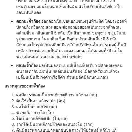
ประมาณ 3.8-7.5 เซนติเมตร และยาวประมาณ 12.5-25
เซนติเมตร แผ่นใบหนาแข็งเป็นมัน ผิวใบเรียบเป็นสีเขียว ใบ
อ่อนเป็นสีแดง
ดอกมะจ้ำก้อง
ออกดอกเป็นช่อแยกแขนงรูปพีระมิด โดยจะออกที่
ปลายกิ่งหรือตามส่วนยอด ช่อดอกย่อยออกเป็นกระจุกลักษณะ
คล้ายซี่ร่ม กลีบดอกมี 5 กลีบ เป็นสีขาวแกมชมพูจาง ๆ รูปรีแกม
รูปขอบขนาน โคนกลีบเชื่อมติดกัน ส่วนกลีบเลี้ยงมี 5 กลีบ
ลักษณะเป็นรูปสามเหลี่ยมมีจุดสีดำหรือมีขนสั้นเกสรเพศผู้เป็นสี
เหลือง ก้านช่อดอกเป็นสีม่วงแดง ออกดอกได้ตลอดทั้งปี แต่ใน
ช่วงเดือนตุลาคมจะออกมากเป็นพิเศษ
ผลมะจ้ำก้อง
ผลเป็นผลสดแบบมีเนื้อเมล็ดเดี่ยว มีลักษณะกลม
ขนาดเท่ากับเม็ดนุ่น ผลอ่อนเป็นสีแดง เมื่อสุกหรือแก่แล้วจะ
เปลี่ยนเป็นสีม่วงดำหรือสีดำ ส่วนเมล็ดมีลักษณะกลม
สรรพคุณของมะจ้ำก้อง
ผลมีสรรพคุณเป็นยาแก้ธาตุพิการ แก้ซาง (ผล)
ต้นใช้เป็นยาแก้กระษัย (ต้น)
ผลใช้เป็นยาแก้ไข้ (ผล)
ช่วยแก้อาการไอ (ใบ)
ใช้เป็นยาแก้ท้องเสีย (ใบ, ผล)
รากใช้เป็นยาแก้กามโรคและหนองใน (ราก)
ต้นมีสรรพคุณเป็นยาฟอกขับปัสสาวะให้บริสุทธิ์ แก้นิ่ว แก้