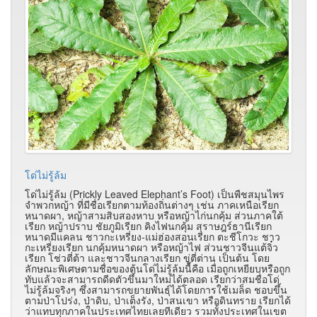
โด่ไม่รู้ล้ม
โด่ไม่รู้ล้ม (Prickly Leaved Elephant’s Foot) เป็นพืชสมุนไพร
จำพวกหญ้า ที่มีชื่อเรียกตามท้องถิ่นต่างๆ เช่น ภาคเหนือเรียก
หนาดผา, หญ้าสามสิบสองหาบ หรือหญ้าไก่นกคุ้ม ส่วนภาคใต้
เรียก หญ้าปราบ ชัยภูมิเรียก คิงไฟนกคุ้ม สุราษฎร์ธานีเรียก
หนาดมีแคลน ชาวกะเหรี่ยง-แม่ฮ่องสอนเรียก ตะชีโกวะ ชาว
กะเหรี่ยงเรียก นกคุ้มหนาดผา หรือหญ้าไฟ ส่วนชาวจีนแต้จิ๋ว
เรียก โช่วตี่ต้า และชาวจีนกลางเรียก ขู่ตี่ต่าน เป็นต้น โดย
ลักษณะพิเศษตามชื่อของต้นโด่ไม่รู้ล้มนี้คือ เมื่อถูกเหยียบหรือถูก
ทับแล้วจะสามารถดีดตัวขึ้นมาใหม่ได้ตลอด เรียกว่าสมชื่อโด่
ไม่รู้ล้มจริงๆ ซึ่งสามารถขยายพันธุ์ได้โดยการใช้เมล็ด ชอบขึ้น
ตามป่าโปร่ง, ป่าดิบ, ป่าเต็งรัง, ป่าสนเขา หรือดินทราย เรียกได้
ว่าแทบทุกภาคในประเทศไทยเลยทีเดียว รวมทั้งประเทศในเขต