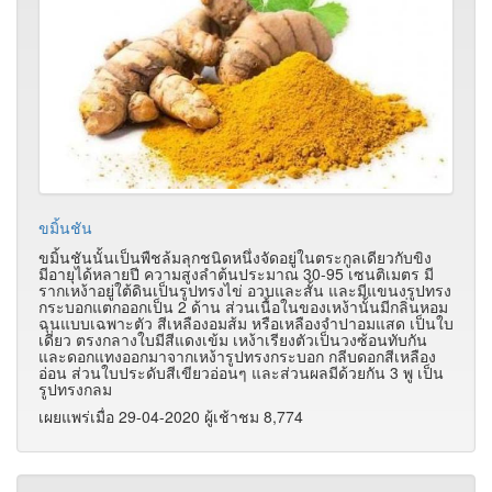
ขมิ้นชัน
ขมิ้นชันนั้นเป็นพืชล้มลุกชนิดหนึ่งจัดอยู่ในตระกูลเดียวกับขิง
มีอายุได้หลายปี ความสูงลำต้นประมาณ 30-95 เซนติเมตร มี
รากเหง้าอยู่ใต้ดินเป็นรูปทรงไข่ อวบและสั้น และมีแขนงรูปทรง
กระบอกแตกออกเป็น 2 ด้าน ส่วนเนื้อในของเหง้านั้นมีกลิ่นหอม
ฉุนแบบเฉพาะตัว สีเหลืองอมส้ม หรือเหลืองจำปาอมแสด เป็นใบ
เดี่ยว ตรงกลางใบมีสีแดงเข้ม เหง้าเรียงตัวเป็นวงซ้อนทับกัน
และดอกแทงออกมาจากเหง้ารูปทรงกระบอก กลีบดอกสีเหลือง
อ่อน ส่วนใบประดับสีเขียวอ่อนๆ และส่วนผลมีด้วยกัน 3 พู เป็น
รูปทรงกลม
เผยแพร่เมื่อ 29-04-2020 ผู้เช้าชม 8,774