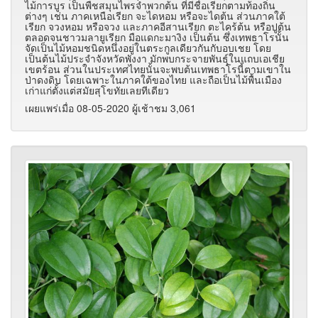
ไม้การบูร เป็นพืชสมุนไพรจำพวกต้น ที่มีชื่อเรียกตามท้องถิ่น
ต่างๆ เช่น ภาคเหนือเรียก จะไดหอม หรือจะไดต้น ส่วนภาคใต้
เรียก จวงหอม หรือจวง และภาคอีสานเรียก ตะไคร้ต้น หรือปูต้น
ตลอดจนชาวมลายูเรียก มือแดกะมางิง เป็นต้น ซึ่งเทพธาโรนั้น
จัดเป็นไม้หอมชนิดหนึ่งอยู่ในตระกูลเดียวกันกับอบเชย โดย
เป็นต้นไม้ประจำจังหวัดพังงา มักพบกระจายพันธุ์ในแถบเอเชีย
เขตร้อน ส่วนในประเทศไทยนั้นจะพบต้นเทพธาโรนี้ตามเขาใน
ป่าดงดิบ โดยเฉพาะในภาคใต้ของไทย และถือเป็นไม้พื้นเมือง
เก่าแก่ตั้งแต่สมัยสุโขทัยเลยทีเดียว
เผยแพร่เมื่อ 08-05-2020 ผู้เช้าชม 3,061