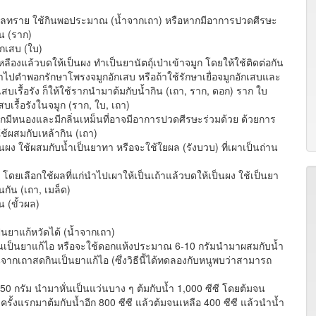
าลทราย ใช้กินพอประมาณ (น้ำจากเถา) หรือหากมีอาการปวดศีรษะ
ิน (ราก)
ักเสบ (ใบ)
ืองแล้วบดให้เป็นผง ทำเป็นยานัตถุ์เป่าเข้าจมูก โดยให้ใช้ติดต่อกัน
ไปตำพอกรักษาโพรงจมูกอักเสบ หรือถ้าใช้รักษาเยื่อจมูกอักเสบและ
ื้อรัง ก็ให้ใช้รากนำมาต้มกับน้ำกิน (เถา, ราก, ดอก) ราก ใบ
เรื้อรังในจมูก (ราก, ใบ, เถา)
มูกมีหนองและมีกลิ่นเหม็นที่อาจมีอาการปวดศีรษะร่วมด้วย ด้วยการ
ช้ผสมกับเหล้ากิน (เถา)
นผง ใช้ผสมกับน้ำเป็นยาทา หรือจะใช้ใยผล (รังบวบ) ที่เผาเป็นถ่าน
ดยเลือกใช้ผลที่แก่นำไปเผาให้เป็นเถ้าแล้วบดให้เป็นผง ใช้เป็นยา
กัน (เถา, เมล็ด)
น (ขั้วผล)
นยาแก้หวัดได้ (น้ำจากเถา)
เป็นยาแก้ไอ หรือจะใช้ดอกแห้งประมาณ 6-10 กรัมนำมาผสมกับน้ำ
ั้นจากเถาสดกินเป็นยาแก้ไอ (ซึ่งวิธีนี้ได้ทดลองกับหนูพบว่าสามารถ
 กรัม นำมาหั่นเป็นแว่นบาง ๆ ต้มกับน้ำ 1,000 ซีซี โดยต้มจน
ครั้งแรกมาต้มกับน้ำอีก 800 ซีซี แล้วต้มจนเหลือ 400 ซีซี แล้วนำน้ำ