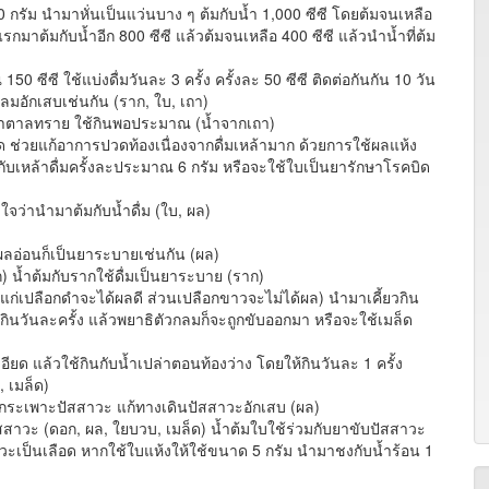
ัม นำมาหั่นเป็นแว่นบาง ๆ ต้มกับน้ำ 1,000 ซีซี โดยต้มจนเหลือ
รกมาต้มกับน้ำอีก 800 ซีซี แล้วต้มจนเหลือ 400 ซีซี แล้วนำน้ำที่ต้ม
ซี ใช้แบ่งดื่มวันละ 3 ครั้ง ครั้งละ 50 ซีซี ติดต่อกันกัน 10 วัน
มอักเสบเช่นกัน (ราก, ใบ, เถา)
น้ำตาลทราย ใช้กินพอประมาณ (น้ำจากเถา)
อด ช่วยแก้อาการปวดท้องเนื่องจากดื่มเหล้ามาก ด้วยการใช้ผลแห้ง
บเหล้าดื่มครั้งละประมาณ 6 กรัม หรือจะใช้ใบเป็นยารักษาโรคบิด
่านำมาต้มกับน้ำดื่ม (ใบ, ผล)
ผลอ่อนก็เป็นยาระบายเช่นกัน (ผล)
) น้ำต้มกับรากใช้ดื่มเป็นยาระบาย (ราก)
แก่เปลือกดำจะได้ผลดี ส่วนเปลือกขาวจะไม่ได้ผล) นำมาเคี้ยวกิน
นวันละครั้ง แล้วพยาธิตัวกลมก็จะถูกขับออกมา หรือจะใช้เมล็ด
ยด แล้วใช้กินกับน้ำเปล่าตอนท้องว่าง โดยให้กินวันละ 1 ครั้ง
, เมล็ด)
ระเพาะปัสสาวะ แก้ทางเดินปัสสาวะอักเสบ (ผล)
สาวะ (ดอก, ผล, ใยบวบ, เมล็ด) น้ำต้มใบใช้ร่วมกับยาขับปัสสาวะ
าวะเป็นเลือด หากใช้ใบแห้งให้ใช้ขนาด 5 กรัม นำมาชงกับน้ำร้อน 1