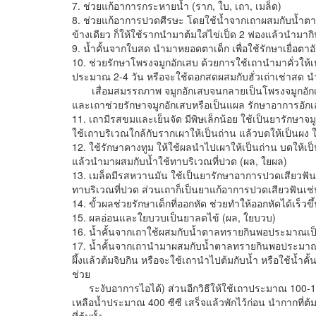
7. ช่วยแก้อาการกระหายน้ำ (ราก, ใบ, เถา, เมล็ด)
8. ช่วยแก้อาการปวดศีรษะ โดยใช้น้ำจากเถาผสมกับน้ำต
ข้างเดียว ก็ให้ใช้รากนำมาต้มใส่ไข่เป็ด 2 ฟองแล้วนำมาก
9. น้ำคั้นจากใบสด นำมาหยอดตาเด็ก เพื่อใช้รักษาเยื่อตาอ
10. ช่วยรักษาโพรงจมูกอักเสบ ด้วยการใช้เถานำมาคั่วให้เหล
ประมาณ 2-4 วัน หรือจะใช้ดอกสดผสมกับฮั่วเถ่าเช่าสด นำ
เสื่อมสมรรถภาพ จมูกอักเสบจนกลายเป็นโพรงจมูกอักเสบเร
และเถาช่วยรักษาจมูกอักเสบหรือเป็นแผล รักษาอาการอักเสบ
11. เถามีรสขมและเย็นจัด มีพิษเล็กน้อย ใช้เป็นยารักษาจ
ใช้เถาบริเวณใกล้กับรากเผาให้เป็นถ่าน แล้วบดให้เป็นผง ใ
12. ใช้รักษาคางทูม ให้ใช้ผลนำไปเผาให้เป็นถ่าน บดให้เป็
แล้วนำมาผสมกับน้ำใช้ทาบริเวณที่ปวด (ผล, ใยผล)
13. เมล็ดมีรสหวานมัน ใช้เป็นยารักษาอาการปวดเสียวฟัน โ
ทาบริเวณที่ปวด ส่วนเถาก็เป็นยาแก้อาการปวดเสียวฟันเช่น
14. ขั้วผลช่วยรักษาเด็กที่ออกหัด ช่วยทำให้ออกหัดได้เร็วขึ้
15. ผลอ่อนและใยบวบเป็นยาลดไข้ (ผล, ใยบวบ)
16. น้ำคั้นจากเถาใช้ผสมกับน้ำตาลทรายกินพอประมาณเป็
17. น้ำคั้นจากเถานำมาผสมกับน้ำตาลทรายกินพอประมาณ
ผึ้งแล้วต้มจิบกิน หรือจะใช้เถานำไปต้มกับน้ำ หรือใช้น้ำค
ช่วย
ระงับอาการไอได้) ส่วนอีกวิธีให้ใช้เถาประมาณ 100-150
เหลือน้ำประมาณ 400 ซีซี เสร็จแล้วพักไว้ก่อน นำกากที่ต้ม
ที่ต้มทั้ง