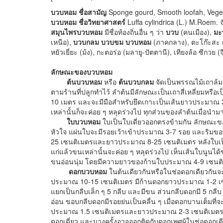
บวบหอม ชื่อสามัญ
Sponge gourd, Smooth loofah, Vege
บวบหอม ชื่อวิทยาศาสตร์
Luffa cylindrica (L.) M.Roem
สมุนไพรบวบหอม
มีชื่อท้องถิ่นอื่น ๆ ว่า
บวบ
(คนเมือง),
มะ
เหนือ),
บวบกลม
บวบขม
บวบหอม
(ภาคกลาง), ตะโก๊ะสะ (กะ
หยัวเยี่ยะ (ม้ง), กะตอร่อ (มลายู-ปัตตานี), เทียงล้อ ซีกวย (
ลักษณะของบวบหอม
ต้นบวบหอม
หรือ
ต้นบวบกลม
จัดเป็นพรรณไม้เถาล้มลุ
ตามร้านที่ปลูกทำไว้ ลำต้นมีลักษณะเป็นเถาสี่เหลี่ยมหร
10 เมตร และจะมีมือสำหรับยึดเกาะเป็นเส้นยาวประมาณ 3 
เหล่านั้นก็จะค่อย ๆ หลุดร่วงไป ทุกส่วนของลำต้นเมื่อนำมา
ใบบวบหอม
ใบเป็นใบเดี่ยวออกตรงข้ามกัน ลักษณะ
หัวใจ แผ่นใบจะมีรอยเว้าเข้าประมาณ 3-7 รอย และริมขอ
25 เซนติเมตรและยาวประมาณ 8-25 เซนติเมตร หลังใบเป็นส
แก่แล้วขนเหล่านั้นจะค่อย ๆ หลุดร่วงไป เห็นเส้นใบนูนได
ขนอ่อนนุ่ม โดยมีความยาวของก้านใบประมาณ 4-9 เซนต
ดอกบวบหอม
ในต้นเดียวกันหรือในช่อดอกเดียวกันจ
ประมาณ 10-15 เซนติเมตร มีก้านดอกยาวประมาณ 1-2 เซนต
แยกเป็นกลีบเล็ก ๆ 5 กลีบ และมีขน ส่วนกลีบดอกมี 5 กลีบ 
อ่อน ขอบกลีบดอกมีรอยย่นเป็นคลื่น ๆ เมื่อดอกบานเต็ม
ประมาณ 1.5 เซนติเมตรและยาวประมาณ 2-3 เซนติเมตร ด
ดอกเดี่ยว และบางครั้งอาจออกติดกับดอกเพศผู้ในช่อดอก