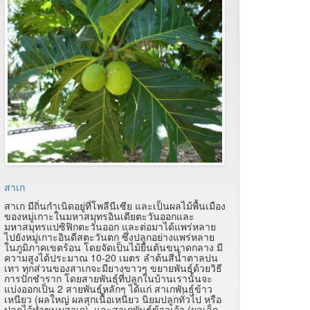
สาเก
สาเก มีถิ่นกำเนิดอยู่ที่โพลีนีเซีย และเป็นผลไม้พื้นเมือง
ของหมู่เกาะในมหาสมุทรอินเดียตะวันออกและ
มหาสมุทรแปซิฟิกตะวันออก และต่อมาได้แพร่หลาย
ไปยังหมู่เกาะอินดีสตะวันตก ซึ่งปลูกอย่างแพร่หลาย
ในภูมิภาคเขตร้อน โดยจัดเป็นไม้ยืนต้นขนาดกลาง มี
ความสูงได้ประมาณ 10-20 เมตร ลำต้นสีน้ำตาลปน
เทา ทุกส่วนของสาเกจะมียางขาวๆ ขยายพันธุ์ด้วยวิธี
การปักชำราก โดยสายพันธุ์ที่ปลูกในบ้านเรานั้นจะ
แบ่งออกเป็น 2 สายพันธุ์หลักๆ ได้แก่ สาเกพันธุ์ข้าว
เหนียว (ผลใหญ่ ผลสุกเนื้อเหนียว นิยมปลูกทั่วไป หรือ
ปลูกไว้ทำขนมสาเก), และสาเกพันธุ์ข้าวเจ้า (ผลเล็ก