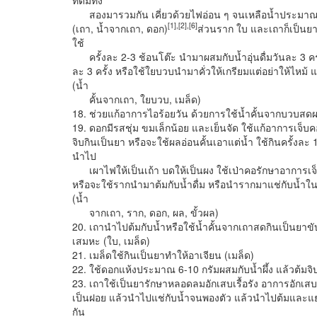
สองมารวมกัน เคี่ยวด้วยไฟอ่อน ๆ จนเหลือน้ำประมาณ 150 ซี
[1],[2],[6]
(เถา, น้ำจากเถา, ดอก)
ส่วนราก ใบ และเถาก็เป็นยาแ
ใช้
ครั้งละ 2-3 ช้อนโต๊ะ นำมาผสมกับน้ำอุ่นดื่มวันละ 3 ครั้ง
ละ 3 ครั้ง หรือใช้ใยบวบนำมาคั่วให้เกรียมแต่อย่าให้ไหม้
(น้ำ
คั้นจากเถา, ใยบวบ, เมล็ด)
18. ช่วยแก้อาการไอร้อยวัน ด้วยการใช้น้ำคั้นจากบวบสดผสมก
19. ดอกมีรสชุ่ม ขมเล็กน้อย และเย็นจัด ใช้แก้อาการเจ็บ
จิบกินเป็นยา หรือจะใช้ผลอ่อนคั้นเอาแต่น้ำ ใช้กินครั้งละ 
นำไป
เผาไฟให้เป็นเถ้า บดให้เป็นผง ใช้เป่าคอรักษาอาการเ
หรือจะใช้รากนำมาต้มกับน้ำดื่ม หรือนำรากมาแช่กับน้ำใน
(น้ำ
จากเถา, ราก, ดอก, ผล, ขั้วผล)
20. เถานำไปต้มกับน้ำหรือใช้น้ำคั้นจากเถาสดกินเป็นยาข
เสมหะ (ใบ, เมล็ด)
21. เมล็ดใช้กินเป็นยาทำให้อาเจียน (เมล็ด)
22. ใช้ดอกแห้งประมาณ 6-10 กรัมผสมกับน้ำผึ้ง แล้วต้มจิ
23. เถาใช้เป็นยารักษาหลอดลมอักเสบเรื้อรัง อาการอักเส
เป็นฝอย แล้วนำไปแช่กับน้ำจนพองตัว แล้วนำไปต้มและแย
กัน