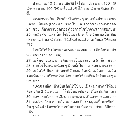
ประมาณ 10 วัน ส่วนอีกวิธีให้ใช้เถาประมาณ 100-150 กร
น้ำประมาณ 400 ซีซี เสร็จแล้วพักไว้ก่อน นำกากที่ต้มครั้งแ
ทั้ง
สองมารวมกัน เคี่ยวด้วยไฟอ่อน ๆ จนเหลือน้ำประมาณ 150 ซี
แล้วจะเห็นผล (เถา) ส่วนราก ใบ และเถาก็ช่วยรักษาหลอดล
24. ช่วยแก้อาการปวดท้อง ด้วยการใช้น้ำจากเถาผสมกับ
25. ผลมีรสชุ่มและเย็น ใช้เป็นยารักษาโรคบิดถ่ายเป็นเลื
ประมาณ 1 ผล นำไปเผาให้เป็นถ่านแล้วบดเป็นผง ใช้ผสมกั
ก็ได้
โดยให้ใช้ใบในขนาดประมาณ 300-600 มิลลิกรัม เข้าใจว
26. ผลช่วยขับลม (ผล)
27. เมล็ดช่วยแก้อาการท้องผูก เป็นยาระบาย (เมล็ด) ส่วน
28. รากใช้ในขนาดน้อย ๆ มีฤทธิ์เป็นยาถ่ายอย่างแรง (ราก
29. เมล็ดใช้เป็นยาขับพยาธิตัวกลม โดยนำเมล็ดแก่ (เมล็ด
ตอนท้องว่าง หรือจะนำเมล็ดมาบดให้ละเอียดใส่ในแคปซูลกิ
ประมาณ
40-50 เมล็ด (ถ้าเป็นเด็กให้ใช้ 30 เม็ด) นำมาตำให้ละเอี
ติดต่อกัน 2 วัน ส่วนเถาก็ใช้เป็นยาขับพยาธิได้เช่นกัน (เถา
30. ผลช่วยแก้อาการเลือดออกตามทางเดินอาหารและจากก
31. ผลอ่อน ใยบวบ เมล็ด และดอก มีสรรพคุณเป็นยาขับปัส
อื่น ๆ หรือน้ำต้มจากใบสดเป็นยาขับปัสสาวะ ช่วยแก้ปัสส
แก้ว
[4],[6]