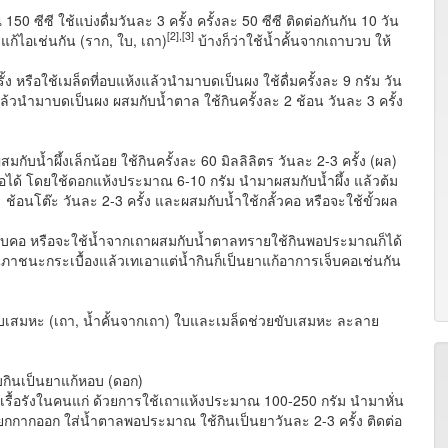
ซี ใช้แบ่งดื่มวันละ 3 ครั้ง ครั้งละ 50 ซีซี ติดต่อกันกัน 10 วัน
[2],[3]
ก้ไอเช่นกัน (ราก, ใบ, เถา)
บ้างก็ว่าใช้น้ำคั้นจากเถาบวบ ให้
 หรือใช้เมล็ดที่อบแห้งแล้วนำมาบดเป็นผง ใช้ดื่มครั้งละ 9 กรัม วัน
 แล้วนำมาบดเป็นผง ผสมกับน้ำตาล ใช้กินครั้งละ 2 ช้อน วันละ 3 ครั้ง
ับน้ำผึ้งเล็กน้อย ใช้กินครั้งละ 60 มิลลิลิตร วันละ 2-3 ครั้ง (ผล)
คอได้ โดยใช้ดอกแห้งประมาณ 6-10 กรัม นำมาผสมกับน้ำผึ้ง แล้วต้ม
1 ช้อนโต๊ะ วันละ 2-3 ครั้ง และผสมกับน้ำใช้กลั้วคอ หรือจะใช้ขั้วผล
จ็บคอ หรือจะใช้น้ำจากเถาผสมกับน้ำตาลทรายใช้กินพอประมาณก็ได้
ภาชนะกระเบื้องแล้วเทเอาแต่น้ำกินก็เป็นยาแก้อาการเจ็บคอเช่นกัน
ับเสมหะ (เถา, น้ำคั้นจากเถา) ใบและเมล็ดช่วยขับเสมหะ ละลาย
บกินเป็นยาแก้หอบ (ดอก)
บเรื้อรังในคนแก่ ด้วยการใช้เถาแห้งประมาณ 100-250 กรัม นำมาหั่น
กกากออก ใส่น้ำตาลพอประมาณ ใช้กินเป็นยาวันละ 2-3 ครั้ง ติดต่อ