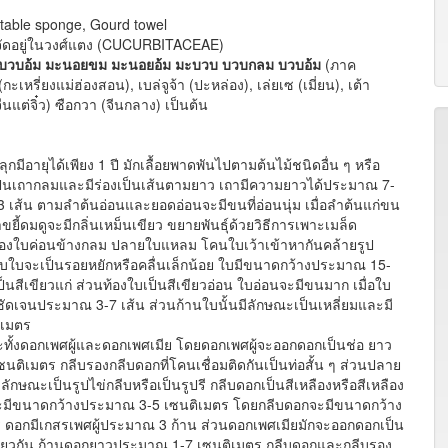
table sponge, Gourd towel
. จัดอยู่ในวงศ์แตง (CUCURBITACEAE)
บวบอ้ม
มะนอยขม
มะนอยอ้ม
มะบวบ
บวบกลม
บวบอ้ม
(ภาค
เหรี่ยงแม่ฮ่องสอน), เบล่จูจ้า (ปะหล่อง), เล่ยเซ (เมี่ยน), เต้า
จีนแต่จิ๋ว) ซือกวา (จีนกลาง) เป็นต้น
กมีอายุได้เพียง 1 ปี มักเลื้อยพาดพันไปตามต้นไม้ชนิดอื่น ๆ หรือ
ือเป็นเถากลมและมีร่องเป็นเส้นตามยาว เถามีความยาวได้ประมาณ 7-
เส้น ตามลำต้นอ่อนและยอดอ่อนจะมีขนที่อ่อนนุ่ม เมื่อลำต้นแก่ขน
ขยี้ดมดูจะมีกลิ่นเหม็นเขียว ขยายพันธุ์ด้วยวิธีการเพาะเมล็ด
ของใบค่อนข้างกลม ปลายใบแหลม โคนใบเว้าเข้าหากันคล้ายรูป
บใบจะเป็นรอยหยักหรือคลื่นเล็กน้อย ใบมีขนาดกว้างประมาณ 15-
ีเขียวแก่ ส่วนท้องใบเป็นสีเขียวอ่อน ใบอ่อนจะมีขนมาก เมื่อใบ
้ชัดเจนประมาณ 3-7 เส้น ส่วนก้านใบนั้นมีลักษณะเป็นเหลี่ยมและมี
ิเมตร
ะทั้งดอกเพศผู้และดอกเพศเมีย โดยดอกเพศผู้จะออกดอกเป็นช่อ ยาว
ิเมตร กลีบรองกลีบดอกที่โคนเชื่อมติดกันเป็นท่อสั้น ๆ ส่วนปลาย
ลักษณะเป็นรูปไข่กลีบหรือเป็นรูปรี กลีบดอกเป็นสีเหลืองหรือสีเหลือง
ที่จะมีขนาดกว้างประมาณ 3-5 เซนติเมตร โดยกลีบดอกจะมีขนาดกว้าง
อกมีเกสรเพศผู้ประมาณ 3 ก้าน ส่วนดอกเพศเมียมักจะออกดอกเป็น
เดียวกัน ก้านดอกยาวประมาณ 1-7 เซนติเมตร กลีบดอกและกลีบรอง