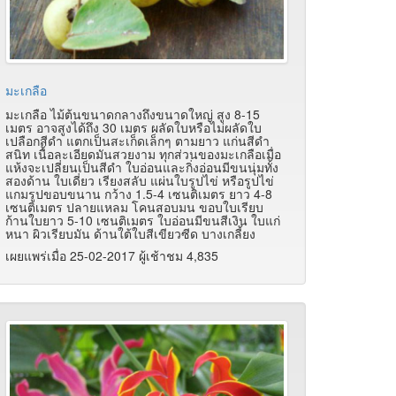
มะเกลือ
มะเกลือ ไม้ต้นขนาดกลางถึงขนาดใหญ่ สูง 8-15
เมตร อาจสูงได้ถึง 30 เมตร ผลัดใบหรือไม่ผลัดใบ
เปลือกสีดำ แตกเป็นสะเก็ดเล็กๆ ตามยาว แก่นสีดำ
สนิท เนื้อละเอียดมันสวยงาม ทุกส่วนของมะเกลือเมื่อ
แห้งจะเปลี่ยนเป็นสีดำ ใบอ่อนและกิ่งอ่อนมีขนนุ่มทั้ง
สองด้าน ใบเดี่ยว เรียงสลับ แผ่นใบรูปไข่ หรือรูปไข่
แกมรูปขอบขนาน กว้าง 1.5-4 เซนติเมตร ยาว 4-8
เซนติเมตร ปลายแหลม โคนสอบมน ขอบใบเรียบ
ก้านใบยาว 5-10 เซนติเมตร ใบอ่อนมีขนสีเงิน ใบแก่
หนา ผิวเรียบมัน ด้านใต้ใบสีเขียวซีด บางเกลี้ยง
เผยแพร่เมื่อ 25-02-2017 ผู้เช้าชม 4,835