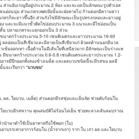
น ส่วนอับเรณูมีอยู่ประมาณ 2 ห้อง และจะงอเป็นลักษณะรูปตัวเอส
นอ่อนนุ่ม ส่วนเกสรเพศเมียนั้นจะฝ่อหายไป ก้านดอกมีความยาว
สรก็จะยาวขึ้นอีก ส่วนรังไข่มีลักษณะเป็นรูปทรงกลมและยาวอยู่
 ห้อง และจะมีแนวขั้วติดไข่อ่อนประมาณ 3 แนวและมีไข่อ่อนเป็น
ั้น ปลายเกสรจะแยกออกเป็น 3 ส่วน
ีขนาดกว้างประมาณ 5-10 เซนติเมตรและยาวประมาณ 16-60
 ผลอ่อนเป็นสีเขียวและมีลายเป็นสีเขียวแก่ ผิวผลด้านนอกมีนวล
ยวเข้มออกเทา เนื้อด้านในมีเส้นใยที่เหนียวมาก มีลักษณะเป็นร่างแห
แบน มีขนาดกว้างประมาณ 0.6-0.8 เซนติเมตรและยาวประมาณ 1.2-
ืออาจมีปีกออกทั้งสองข้างเมล็ด และผลบวบชนิดนี้จะมีรสขม ผลมี
้นจะเรียกว่า "
บวบขม
"
, ผล, ใยบวบ, เมล็ด) ส่วนดอกมีรสชุ่มและเย็นจัด ช่วยดับร้อนใน
) ใยบวบมีรสหวาน คุณสมบัติไม่ร้อนไม่เย็น ช่วยทะลวงเส้นลมปราณ
้วนำมาตำใช้เป็นยาทาหรือใช้พอก (ใบ)
็นยาบรรเทาอาการร้อนใน (น้ำจากเถา) ราก ใบ เถา ผล และใยบวบ