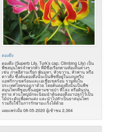
ดองดึง
ดองดึง (Superb Lily, Turk’s cap, Climbing Lily) เป็น
พืชสมุนไพรจำพวกหัว ที่มีชื่อเรียกตามท้องถิ่นต่างๆ
เช่น ภาคอีสานเรียก พันมหา, หัวขวาน, หัวฟาน หรือ
ดาวดึง ซึ่งต้นดองดึงนั้นเป็นพืชที่อยู่ในแถบทวีป
แอฟริกาเขตร้อนและเอเชียเขตร้อน รวมทั้งใน
ประเทศไทยของเราด้วย โดยต้นดองดึงนั้นเป็นพืช
สมุนไพรที่ชอบขึ้นอยู่ตามชายป่า ที่โล่ง หรือดินปน
ทราย ส่วนใหญ่มักจะนิยมนำต้นดองดึงมาปลูกไว้เป็น
ไม้ประดับเพื่อตกแต่ง และนำไปทำเป็นยาสมุนไพร
รวมถึงใช้ในการรักษามะเร็งได้ด้วย
เผยแพร่เมื่อ 08-05-2020 ผู้เช้าชม 2,364