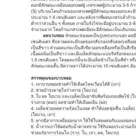
ดอกมีลักษณะเหมือนดอกเพศผู้ เกสรเพศผู้ประมาณ 3-5 ก้า
(S) บริเวณโคนก้านของเกสรเพศผู้มีลักษณะพองออกและมีข
ประมาณ 1-5 เซนติเมตร และหลังจากที่ผสมเกสรแล้วก้านเก
ต่ำกว่าส่วนอื่น ๆ ทั้งหมด ภายในรังไข่จะมีอยู่ประมาณ 3
จำนวนมาก โดยก้านเกสรเพศเมียจะมีลักษณะเป็นเส้นกลมส
ผลบวบหอม
ลักษณะของผลเป็นรูปทรงกระบอก ผลม
เซนติเมตร ที่ปลายผลจะมีรอยของกลีบรองกลีบดอกเหลืออยู่
เป็นสีขาว ส่วนผลแก่จะเป็นสีเขียวออกเหลืองหรือเป็นสีเขี
เนื้อผลนิ่มเป็นสีขาว และมีเมล็ดลักษณะแบนรีหรือกลม
1.5 เซนติเมตร โดยผลแก่นั้นจะมีเมล็ดข้างในเป็นสีดำ หร
ลักษณะกลมสั้น มีความยาวได้ประมาณ 10 เซนติเมตร อันนั
สรรพคุณของบวบหอม
1. เถาบวบหอมช่วยทำให้เลือดไหลเวียนได้ดี (เถา)
2. ช่วยบำรุงธาตุในร่างกาย (ใยบวบ)
3. ใบ ผล ใยบวบ และเมล็ดเป็นยาขับพิษร้อนถอนพิษไข้ (ใบ
ร่างกาย (ดอก) ผลช่วยทำให้เลือดเย็น (ผล)
4. เมล็ดช่วยลดความร้อนในปอด ทำให้ปอดชุ่มชื่น (เมล็ด
(ใยบวบ, เถา)
5. หากมีอาการเหงื่อออกมาก ให้ใช้ใบสดผสมกับเมนทอลแล
6. น้ำจากเถาใช้ผสมกับน้ำตาลทราย ใช้กินพอประมาณเป
ช่วยแก้อาการร้อนใน (ราก, ใบ, เถา, ผล, ใยบวบ)