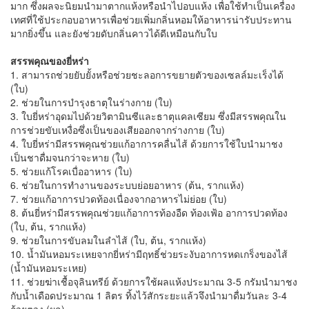
มาก ซึ่งผลจะนิยมนำมาตากแห้งหรือนำไปอบแห้ง เพื่อใช้ทำเป็นเครื่อง
เทศที่ใช้ประกอบอาหารเพื่อช่วยเพิ่มกลิ่นหอมให้อาหารน่ารับประทาน
มากยิ่งขึ้น และยังช่วยดับกลิ่นคาวได้ดีเหมือนกับใบ
สรรพคุณของยี่หร่า
1. สามารถช่วยยับยั้งหรือช่วยชะลอการขยายตัวของเซลล์มะเร็งได้
(ใบ)
2. ช่วยในการบำรุงธาตุในร่างกาย (ใบ)
3. ใบยี่หร่าอุดมไปด้วยวิตามินซีและธาตุแคลเซียม ซึ่งมีสรรพคุณใน
การช่วยขับเหงื่อซึ่งเป็นของเสียออกจากร่างกาย (ใบ)
4. ใบยี่หร่ามีสรรพคุณช่วยแก้อาการคลื่นไส้ ด้วยการใช้ใบนำมาชง
เป็นชาดื่มจนกว่าจะหาย (ใบ)
5. ช่วยแก้โรคเบื่ออาหาร (ใบ)
6. ช่วยในการทำงานของระบบย่อยอาหาร (ต้น, รากแห้ง)
7. ช่วยแก้อาการปวดท้องเนื่องจากอาหารไม่ย่อย (ใบ)
8. ต้นยี่หร่ามีสรรพคุณช่วยแก้อาการท้องอืด ท้องเฟ้อ อาการปวดท้อง
(ใบ, ต้น, รากแห้ง)
9. ช่วยในการขับลมในลำไส้ (ใบ, ต้น, รากแห้ง)
10. น้ำมันหอมระเหยจากยี่หร่ามีฤทธิ์ช่วยระงับอาการหดเกร็งของไส้
(น้ำมันหอมระเหย)
11. ช่วยฆ่าเชื้อจุลินทรีย์ ด้วยการใช้ผลแห้งประมาณ 3-5 กรัมนำมาชง
กับน้ำเดือดประมาณ 1 ลิตร ทิ้งไว้สักระยะแล้วจึงนำมาดื่มวันละ 3-4
ถ้วยตวง (ผล)