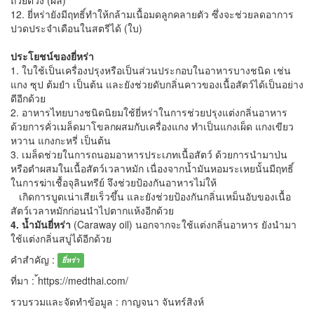
12. ยี่หร่ายังมีฤทธิ์ทำให้กล้ามเนื้อมดลูกคลายตัว ซึ่งจะช่วยลดอาการ
ปวดประจำเดือนในสตรีได้ (ใบ)
ประโยชน์ของยี่หร่า
1. ใบใช้เป็นเครื่องปรุงหรือเป็นส่วนประกอบในอาหารบางชนิด เช่น
แกง ซุป ต้มยำ เป็นต้น และยังช่วยดับกลิ่นคาวของเนื้อสัตว์ได้เป็นอย่าง
ดีอีกด้วย
2. อาหารไทยบางชนิดนิยมใช้ยี่หร่าในการช่วยปรุงแต่งกลิ่นอาหาร
ด้วยการคั่วเมล็ดมาโขลกผสมกับเครื่องแกง ทำเป็นแกงเผ็ด แกงเขียว
หวาน แกงกะหรี่ เป็นต้น
3. เมล็ดช่วยในการถนอมอาหารประเภทเนื้อสัตว์ ด้วยการนำมาป่น
หรือตำผสมในเนื้อสัตว์เวลาหมัก เนื่องจากน้ำมันหอมระเหยนั้นมีฤทธิ์
ในการฆ่าเชื้อจุลินทรีย์ จึงช่วยป้องกันอาหารไม่ให้
เกิดการบูดเน่าเสียเร็วขึ้น และยังช่วยป้องกันกลิ่นเหม็นอับของเนื้อ
สัตว์เวลาหมักก่อนนำไปตากแห้งอีกด้วย
4. น้ำมันยี่หร่า
(Caraway oil) นอกจากจะใช้แต่งกลิ่นอาหาร ยังนำมา
ใช้แต่งกลิ่นสบู่ได้อีกด้วย
คำสำคัญ :
ยี่หร่า
ที่มา : ้https://medthai.com/
รวบรวมและจัดทำข้อมูล : กาญจนา จันทร์สิงห์