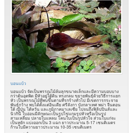
บอนแบ้ว
บอนแบ้ว จัดเป็นพรรณไม้ล้มลุกขนาดเล็กและมีความบอบบาง
กว่าต้นอุตพิด มีหัวอยู่ใต้ดิน ทรงกลม ขยายพันธุ์ด้วยวิธีการแยก
หัว เป็นพรรณไม้ที่พบขึ้นตามที่รกร้างทั่วไป มีเขตการกระจาย
พันธุ์กว้าง พบได้ตั้งแต่อินเดีย ศรีลังกา บังกลาเทศ พม่า จีนตอน
ใต้ ญี่ปุ่น ไต้หวัน และภูมิภาคมาเลเซีย ไปจนถึงฟิลิปปินส์และ
นิวกินี ใบอ่อนมีลักษณะเป็นรูปไข่แกมรูปหัวหรือเป็นรูป
สามเหลี่ยม ปลายใบแหลม โคนใบเป็นรูปหัวใจ ส่วนใบแก่จะ
เป็นหยัก แบ่งออกเป็น 3 แฉก ยาวประมาณ 5-17 เซนติเมตร
ก้านใบมีความยาวประมาณ 10-35 เซนติเมตร