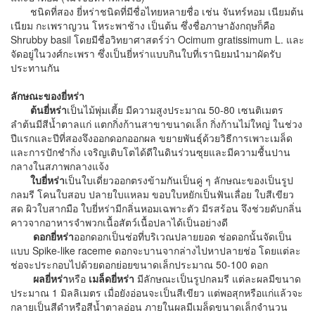
ชนิดที่สอง ยี่หร่าชนิดที่มีชื่อไทยหลายชื่อ เช่น จันทร์หอม เนียมต้น
เนียม กะเพราญวน โหระพาช้าง เป็นต้น ซึ่งชื่อภาษาอังกฤษก็คือ
Shrubby basil โดยมีชื่อวิทยาศาสตร์ว่า Ocimum gratissimum L. และ
จัดอยู่ในวงศ์กะเพรา ซึ่งเป็นยี่หร่าแบบกินใบที่เรานิยมนำมาผัดรับ
ประทานกัน
ลักษณะของยี่หร่า
ต้นยี่หร่า
เป็นไม้พุ่มเตี้ย มีความสูงประมาณ 50-80 เซนติเมตร
ลำต้นมีสีน้ำตาลแก่ แตกกิ่งก้านสาขาขนาดเล็ก กิ่งก้านไม่ใหญ่ ในช่วง
ปีแรกและปีที่สองจึงออกดอกออกผล ขยายพันธุ์ด้วยวิธีการเพาะเมล็ด
และการปักชำกิ่ง เจริญเติบโตได้ดีในดินร่วนซุยและมีความชื้นปาน
กลางในสภาพกลางแจ้ง
ใบยี่หร่า
เป็นใบเดี่ยวออกตรงข้ามกันเป็นคู่ ๆ ลักษณะของเป็นรูป
กลมรี โคนใบสอบ ปลายใบแหลม ขอบใบหยักเป็นฟันเลื่อย ใบสีเขียว
สด ผิวใบสากมือ ใบยี่หร่ามีกลิ่นหอมเฉพาะตัว มีรสร้อน จึงช่วยดับกลิ่น
คาวจากอาหารจำพวกเนื้อสัตว์เนื้อปลาได้เป็นอย่างดี
ดอกยี่หร่า
ออกดอกเป็นช่อที่บริเวณปลายยอด ช่อดอกนั้นจัดเป็น
แบบ Spike-like raceme ดอกจะบานจากล่างไปหาปลายช่อ โดยแต่ละ
ช่อจะประกอบไปด้วยดอกย่อยขนาดเล็กประมาณ 50-100 ดอก
ผลยี่หร่า
หรือ
เมล็ดยี่หร่า
มีลักษณะเป็นรูปกลมรี แต่ละผลมีขนาด
ประมาณ 1 มิลลิเมตร เมื่อยังอ่อนจะเป็นสีเขียว แต่พอสุกหรือแก่แล้วจะ
กลายเป็นสีดำหรือสีน้ำตาลอ่อน ภายในผลมีเมล็ดขนาดเล็กจำนวน