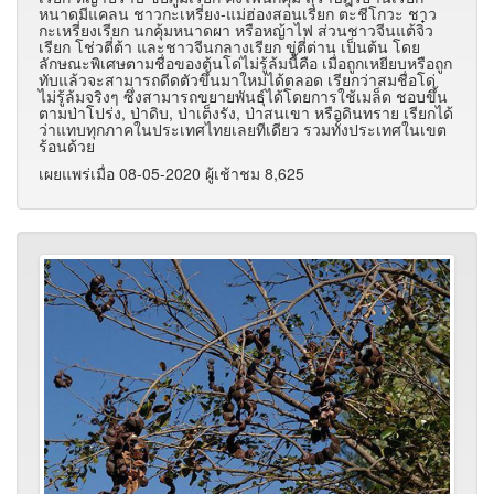
หนาดมีแคลน ชาวกะเหรี่ยง-แม่ฮ่องสอนเรียก ตะชีโกวะ ชาว
กะเหรี่ยงเรียก นกคุ้มหนาดผา หรือหญ้าไฟ ส่วนชาวจีนแต้จิ๋ว
เรียก โช่วตี่ต้า และชาวจีนกลางเรียก ขู่ตี่ต่าน เป็นต้น โดย
ลักษณะพิเศษตามชื่อของต้นโด่ไม่รู้ล้มนี้คือ เมื่อถูกเหยียบหรือถูก
ทับแล้วจะสามารถดีดตัวขึ้นมาใหม่ได้ตลอด เรียกว่าสมชื่อโด่
ไม่รู้ล้มจริงๆ ซึ่งสามารถขยายพันธุ์ได้โดยการใช้เมล็ด ชอบขึ้น
ตามป่าโปร่ง, ป่าดิบ, ป่าเต็งรัง, ป่าสนเขา หรือดินทราย เรียกได้
ว่าแทบทุกภาคในประเทศไทยเลยทีเดียว รวมทั้งประเทศในเขต
ร้อนด้วย
เผยแพร่เมื่อ 08-05-2020 ผู้เช้าชม 8,625