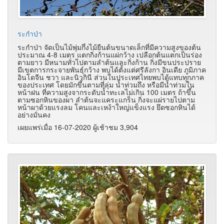
ระกำป่า
ระกำป่า จัดเป็นไม้พุ่มกึ่งไม้ยืนต้นขนาดเล็กที่มีความสูงของต้น
ประมาณ 4-8 เมตร แตกกิ่งก้านแผ่กว้าง เปลือกต้นแตกเป็นร่อง
ตามยาว มีหนามทั่วไปตามลำต้นและกิ่งก้าน กิ่งมีขนประปราย
มีเขตการกระจายพันธุ์กว้าง พบได้ตั้งแต่ศรีลังกา อินเดีย ภูมิภาค
อินโดจีน ชวา และนิวกินี ส่วนในประเทศไทยพบได้แทบทุกภาค
ของประเทศ โดยมักขึ้นตามที่ลุ่ม น้ำท่วมถึง หรือมีน้ำท่วมใน
หน้าฝน ที่ความสูงจากระดับน้ำทะเลไม่เกิน 100 เมตร ถ้าขึ้น
ตามซอกหินของผา ลำต้นจะแคระแกร็น กิ่งจะแผ่รายไปตาม
หน้าผาด้วยแรงลม โคนและเหง้าใหญ่แข็งแรง ยึดซอกหินได้
อย่างมั่นคง
เผยแพร่เมื่อ 16-07-2020 ผู้เช้าชม 3,904