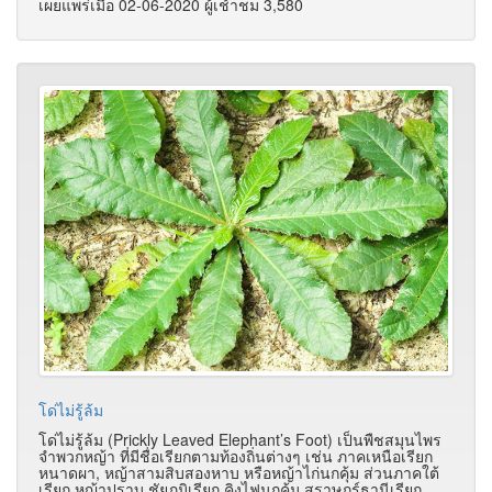
เผยแพร่เมื่อ 02-06-2020 ผู้เช้าชม 3,580
โด่ไม่รู้ล้ม
โด่ไม่รู้ล้ม (Prickly Leaved Elephant’s Foot) เป็นพืชสมุนไพร
จำพวกหญ้า ที่มีชื่อเรียกตามท้องถิ่นต่างๆ เช่น ภาคเหนือเรียก
หนาดผา, หญ้าสามสิบสองหาบ หรือหญ้าไก่นกคุ้ม ส่วนภาคใต้
เรียก หญ้าปราบ ชัยภูมิเรียก คิงไฟนกคุ้ม สุราษฎร์ธานีเรียก