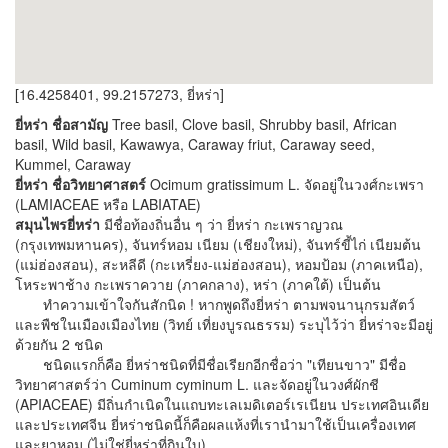
[16.4258401, 99.2157273, ยี่หร่า]
ยี่หร่า
ชื่อสามัญ
Tree basil, Clove basil, Shrubby basil, African
basil, Wild basil, Kawawya, Caraway friut, Caraway seed,
Kummel, Caraway
ยี่หร่า ชื่อวิทยาศาสตร์
Ocimum gratissimum L. จัดอยู่ในวงศ์กะเพรา
(LAMIACEAE หรือ LABIATAE)
สมุนไพรยี่หร่า
มีชื่อท้องถิ่นอื่น ๆ ว่า ยี่หร่า กะเพราญวณ
(กรุงเทพมหานคร), จันทร์หอม เนียม (เชียงใหม่), จันทร์ขี้ไก่ เนียมต้น
(แม่ฮ่องสอน), สะหลีดี (กะเหรี่ยง-แม่ฮ่องสอน), หอมป้อม (ภาคเหนือ),
โหระพาช้าง กะเพราควาย (ภาคกลาง), หร่า (ภาคใต้) เป็นต้น
ทำความเข้าใจกันสักนิด ! หากพูดถึงยี่หร่า ตามพจนานุกรมสัตว์
และพืชในเมืองเมืองไทย (วิทย์ เที่ยงบูรณธรรม) ระบุไว้ว่า ยี่หร่าจะมีอยู่
ด้วยกัน 2 ชนิด
ชนิดแรกก็คือ ยี่หร่าชนิดที่มีชื่อเรียกอีกชื่อว่า "เทียนขาว" มีชื่อ
วิทยาศาสตร์ว่า Cuminum cyminum L. และจัดอยู่ในวงศ์ผักชี
(APIACEAE) มีถิ่นกำเนิดในแถบทะเลเมดิเตอร์เรเนียน ประเทศอินเดีย
และประเทศจีน ยี่หร่าชนิดนี้ก็คือผลแห้งที่เรานำมาใช้เป็นเครื่องเทศ
และยาหอม (ไม่ใช่ยี่หร่าที่กินใบ)