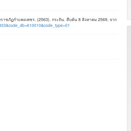
าชภัฏกำแพงเพชร. (2563). กระถิน. สืบค้น 8 สิงหาคม 2569, จาก
id=1453&code_db=610010&code_type=01