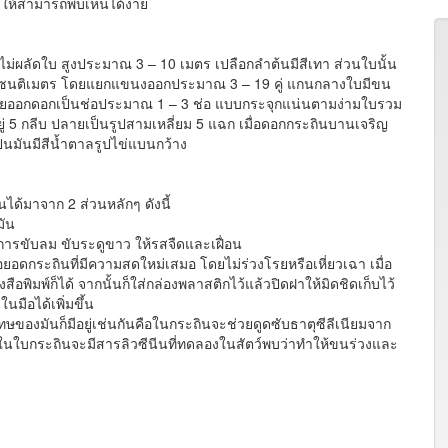
ทำให้สามารถพบเห็นได้ง่าย
ก ไม่ผลัดใบ สูงประมาณ 3 – 10 เมตร เปลือกลำต้นมีสีเทา ส่วนใบนั้น
 เซนติเมตร โดยแยกแขนงออกประมาณ 3 – 19 คู่ แกนกลางใบมีขน
ดยออกดอกเป็นช่อประมาณ 1 – 3 ช่อ แบบกระจุกแน่นตามง่ามใบรวม
อยู่ 5 กลีบ ปลายเป็นรูปสามเหลี่ยม 5 แฉก เมื่อดอกกระถินบานเจริญ
็นมันมีสีน้ำตาลรูปไข่แบนกว้าง
าจาก 2 ส่วนหลักๆ ดังนี้
มัน
การขับลม ขับระดูขาว ให้รสจืดและเฝื่อน
ดกระถินที่มีความสดใหม่เสมอ โดยไม่ร่วงโรยหรือเหี่ยวเฉา เมื่อ
ิมพ์ก็ได้ จากนั้นก็ใส่กล่องพลาสติกไว้แล้วปิดฝาให้มิดชิดเก็บไว้
นมือได้เพิ่มขึ้น
มันก็มีอยู่เช่นกันคือในกระถินจะช่วยดูดซับธาตุซีลีเนียมจาก
ในใบกระถินจะมีสารลิวซีนีนที่ทดลองในสัตว์พบว่าทำให้ขนร่วงและ