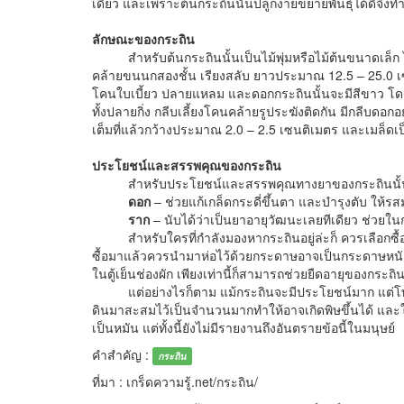
เดียว และเพราะต้นกระถินนั้นปลูกง่ายขยายพันธุ์ได้ดีจึง
ลักษณะของกระถิน
สำหรับต้นกระถินนั้นเป็นไม้พุ่มหรือไม้ต้นขนาดเล็
คล้ายขนนกสองชั้น เรียงสลับ ยาวประมาณ 12.5 – 25.0
โคนใบเบี้ยว ปลายแหลม และดอกกระถินนั้นจะมีสีขาว โ
ทั้งปลายกิ่ง กลีบเลี้ยงโคนคล้ายรูประฆังติดกัน มีกลีบดอก
เต็มที่แล้วกว้างประมาณ 2.0 – 2.5 เซนติเมตร และเมล็ดเป
ประโยชน์และสรรพคุณของกระถิน
สำหรับประโยชน์และสรรพคุณทางยาของกระถินนั้นได้ม
ดอก
– ช่วยแก้เกล็ดกระดี่ขึ้นตา และบำรุงตับ ให้รส
ราก
– นับได้ว่าเป็นยาอายุวัฒนะเลยทีเดียว ช่วยใน
สำหรับใครที่กำลังมองหากระถินอยู่ล่ะก็ ควรเลือกซื้อยอ
ซื้อมาแล้วควรนำมาห่อไว้ด้วยกระดาษอาจเป็นกระดาษหนังสือพ
ในตู้เย็นช่องผัก เพียงเท่านี้ก็สามารถช่วยยืดอายุของกระถินใ
แต่อย่างไรก็ตาม แม้กระถินจะมีประโยชน์มาก แต่โทษของ
ดินมาสะสมไว้เป็นจำนวนมากทำให้อาจเกิดพิษขึ้นได้ และ
เป็นหมัน แต่ทั้งนี้ยังไม่มีรายงานถึงอันตรายข้อนี้ในมนุษย์
คำสำคัญ :
กระถิน
ที่มา : เกร็ดความรู้.net/กระถิน/