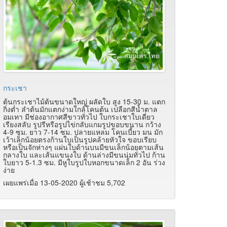
กระเชา
ต้นกระเชาไม้ต้นขนาดใหญ่ ผลัดใบ สูง 15-30 ม. แตก
กิ่งต่ำ ลำต้นมักแตกง่ามใกล้โคนต้น เปลือกสีน้ำตาล
อมเทา มีช่องอากาศสีขาวทั่วไป ใบกระเชาใบเดี่ยว
เรียงสลับ รูปรีหรือรูปไข่กลับแกมรูปขอบขนาน กว้าง
4-9 ซม. ยาว 7-14 ซม. ปลายแหลม โคนเบี้ยว มน มัก
เว้าเล็กน้อยตรงก้านใบเป็นรูปคล้ายหัวใจ ขอบเรียบ
หรือเป็นจักห่างๆ แผ่นใบด้านบนมีขนเล็กน้อยตามเส้น
กลางใบ และเส้นแขนงใบ ด้านล่างมีขนนุ่มทั่วไป ก้าน
ใบยาว 5-1.3 ซม. มีหูใบรูปใบหอกขนาดเล็ก 2 อัน ร่วง
ง่าย
เผยแพร่เมื่อ 13-05-2020 ผู้เช้าชม 5,702