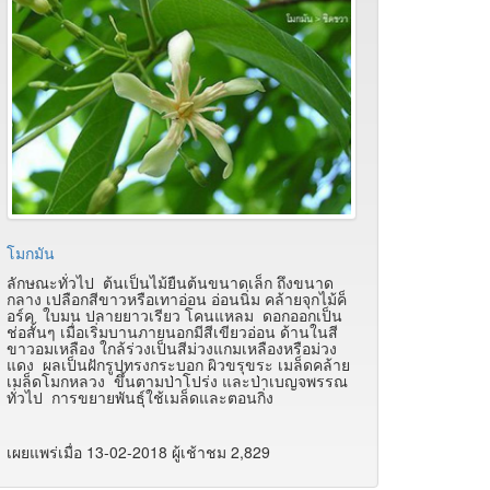
โมกมัน
ลักษณะทั่วไป ต้นเป็นไม้ยืนต้นขนาดเล็ก ถึงขนาด
กลาง เปลือกสีขาวหรือเทาอ่อน อ่อนนิ่ม คล้ายจุกไม้ค็
อร์ค ใบมน ปลายยาวเรียว โคนแหลม ดอกออกเป็น
ช่อสั้นๆ เมื่อเริ่มบานภายนอกมีสีเขียวอ่อน ด้านในสี
ขาวอมเหลือง ใกล้ร่วงเป็นสีม่วงแกมเหลืองหรือม่วง
แดง ผลเป็นฝักรูปทรงกระบอก ผิวขรุขระ เมล็ดคล้าย
เมล็ดโมกหลวง ขึ้นตามป่าโปร่ง และป่าเบญจพรรณ
ทั่วไป การขยายพันธุ์ใช้เมล็ดและตอนกิ่ง
เผยแพร่เมื่อ 13-02-2018 ผู้เช้าชม 2,829