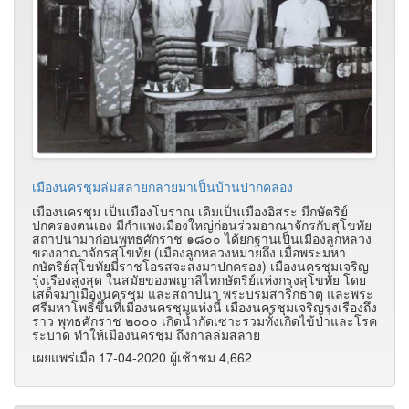
เมืองนครชุมล่มสลายกลายมาเป็นบ้านปากคลอง
เมืองนครชุม เป็นเมืองโบราณ เดิมเป็นเมืองอิสระ มีกษัตริย์
ปกครองตนเอง มีกำแพงเมืองใหญ่ก่อนร่วมอาณาจักรกับสุโขทัย
สถาปนามาก่อนพุทธศักราช ๑๘๐๐ ได้ยกฐานเป็นเมืองลูกหลวง
ของอาณาจักรสุโขทัย (เมืองลูกหลวงหมายถึง เมื่อพระมหา
กษัตริย์สุโขทัยมีราชโอรสจะส่งมาปกครอง) เมืองนครชุมเจริญ
รุ่งเรืองสูงสุด ในสมัยของพญาลิไทกษัตริย์แห่งกรุงสุโขทัย โดย
เสด็จมาเมืองนครชุม และสถาปนา พระบรมสาริกธาตุ และพระ
ศรีมหาโพธิ์ขึ้นที่เมืองนครชุมแห่งนี้ เมืองนครชุมเจริญรุ่งเรืองถึง
ราว พุทธศักราช ๒๐๐๐ เกิดน้ำกัดเซาะรวมทั้งเกิดไข้ป่าและโรค
ระบาด ทำให้เมืองนครชุม ถึงกาลล่มสลาย
เผยแพร่เมื่อ 17-04-2020 ผู้เช้าชม 4,662