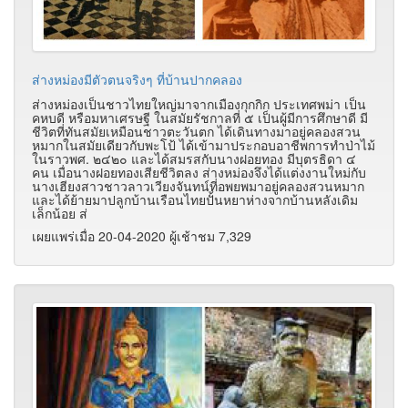
ส่างหม่องมีตัวตนจริงๆ ที่บ้านปากคลอง
ส่างหม่องเป็นชาวไทยใหญ่มาจากเมืองกุกกิก ประเทศพม่า เป็น
คหบดี หรือมหาเศรษฐี ในสมัยรัชกาลที่ ๕ เป็นผู้มีการศึกษาดี มี
ชีวิตที่ทันสมัยเหมือนชาวตะวันตก ได้เดินทางมาอยู่คลองสวน
หมากในสมัยเดียวกับพะโป้ ได้เข้ามาประกอบอาชีพการทำป่าไม้
ในราวพศ. ๒๔๒๐ และได้สมรสกับนางฝอยทอง มีบุตรธิดา ๔
คน เมื่อนางฝอยทองเสียชีวิตลง ส่างหม่องจึงได้แต่งงานใหม่กับ
นางเฮียงสาวชาวลาวเวียงจันทน์ที่อพยพมาอยู่คลองสวนหมาก
และได้ย้ายมาปลูกบ้านเรือนไทยปั้นหยาห่างจากบ้านหลังเดิม
เล็กน้อย ส่
เผยแพร่เมื่อ 20-04-2020 ผู้เช้าชม 7,329