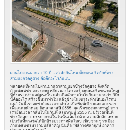
ผ่านไปผ่านมากว่า 10 ปี... สงสัยกันไหม ตึกคอนกรีตยักษ์ตรง
สามแยกวัดคูยาง คือตึกอะไรกันแน่
หลายคนที่ผ่านไปผ่านมาแถวสามแยกข้างวัดคูยาง จังหวัด
กำแพงเพชร คงจะเคยเหลียวมองโครงสร้างคอนกรีตขนาดใหญ่
ที่ตั้งตระหง่านอยู่ตรงนั้น แล้วเกิดคำถามในใจกันมานานว่า "ตึก
นี้คืออะไร สร้างขึ้นมาทำไม แล้วข้างในเขาจะทำเป็นอะไรกัน
แน่" วันนี้เราจะพาย้อนเวลากลับไปเปิดพิมพ์เขียวและแกะรอย
เพื่อเฉลยคำตอบ ย้อนเวลาสู่ปี 2555: จุดเริ่มของมหากาพย์ หาก
เราย้อนเวลากลับไปในวันที่ 6 เมษายน 2555 ณ บริเวณพื้นที่
ข้างวัดคูยาง บรรยากาศในวันนั้นเต็มไปด้วยความคึกคัก เพราะ
เป็นวันที่ทางวัดได้ปักป้ายประกาศผืนใหญ่ เชิญชวนชาวเมือง
กำแพงเพชรมาร่วมพิธีสำคัญ นั่นคือ "พิธีวางศิลาฤกษ์ อาคาร
ศาลานครชากังราว"