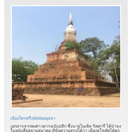
เมืองไตรตรึงษ์สมัยอยุธยา
เอกสารจากพงศาวดารฉบับปลีก ซึ่งนายไมเคิล ริคคารี่ ได้นำลง
ในหนังสือสยามสมาคม มีข้อความสรุปได้ว่า เมืองสุโขทัยได้ตก