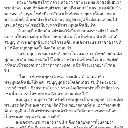
พระยาวิเศษสรไกร กล่าวเสริมว่า "ข้าพระพุทธเจ้าขอยืนยันว่า
พวกข้าพระพุทธเจ้าตั้งแต่ปู่ย่าตายายมาถึงเจ็ดชั่วโคตร เคยแต่เป็นข้า
ของพระเจ้ากรุงสุโขทัยที่จะกลับมาเป็นข้าของอยุธยานั้นอย่าหมาย
ชาวเหนือถือเป็นคติประจ้าสันดานว่าอยู่อย่างผู้แพ้ เมื่อแพ้แล้วอยู่ไป
ประเสริฐอย่างไรขอให้ประหารข้าพระพุทธเจ้าเสียเถิด "
"อ้ายบุญก็เหมือนกัน อย่าต้องให้เป็นหมาสองรางอย่างอ้ายศรี
เลย ขอให้พระองค์ชุบเลี้ยงอ้ายหมาหัวเน่าไว้เป็นข้าแต่ตัวเดียวเถิด"
สมบุญ ทหารเอกพูดด้วยความโกรธแค้น สมเด็จพระบรมราชาธิราชที่
1 ได้ฟังสมบุญพูดดังนั้นจึงตรัส ปลอบว่า
"เจ้าสมบุญเวรย่อมระงับด้วยการไม่จองเวร เราไทยด้วยกัน ค่อย
พูดค่อยจากัน ออมชอมกันไว้ไม่ดีกว่า หรือ เป็นข้าคนไทยด้วยกันยังดี
กว่าเป็นข้าของคนต่างด้าวท้าวต่างแดน แล้วเจ้าจะเอาอย่างไรต่อ
ไป"
" ไม่ยาก ข้าพระพุทธเจ้าขออย่างเดียว คือฆ่าพวกข้า
พระพุทธเจ้าเสียให้หมด" สมบุญพูดด้วยใจเด็ดเดี่ยว สมเด็จพระบรม
ราชาธิราชที่ 1 จึงตรัสต่อไปว่า “เราจนใจเมื่อพวกท่านทั้งห้าต้องการ
เช่นนั้น แต่เราให้พวกท่านเลือกตายตามสมัครใจ"
สมบุญ กราบทูลว่า "สำหรับข้าพระพุทธเจ้าสมบุญทหารเอกเมือง
พระบางเกิดที่หนองสาหร่าย เกิดที่ไหนก็อยากตายที่นั่น เอาร่างถมแผ่น
ดินมาตุภูมิ ขอให้เอาข้าพระพุทธเจ้าไปฆ่าเสียที่หนองสาหร่ายเถิดจะ
เป็นพระมหากรุณาธิคุณอย่างยิ่ง"
สมเด็จพระบรมราชาธิราชที่ 1 จึงตรัสกับทหารทั้งหลายว่า
"ทหารจงดูไว้เป็นเยี่ยงย่างจะหาคนที่ประเสริฐอย่างนี้ได้ยากมาก เพื่อให้