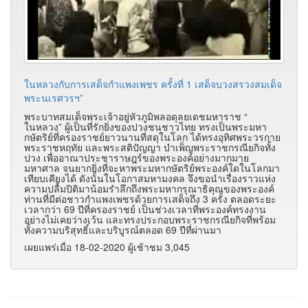
ในหลวงกับการเสด็จกำแพงเพชร ครั้งที่ 1 เสด็จบวงสรวงสมเด็จ
พระนเรศวรฯ”
พระบาทสมเด็จพระเจ้าอยู่หัวภูมิพลอดุลยเดชมหาราช “
ในหลวง” ผู้เป็นที่รักยิ่งของปวงชนชาวไทย ทรงเป็นพระมหา
กษัตริย์ที่ครองราชย์ยาวนานที่สดุในโลก ได้ทรงอุทิศพระวรกาย
พระราชหฤทัย และพระสติปัญญา บำเพ็ญพระราชกรณียกิจทั้ง
ปวง เพื่ออาณาประชาราษฎร์ของพระองค์อย่างมากมาย
มหาศาล จนยากยิ่งที่จะหาพระมหากษัตริย์พระองค์ใดในโลกมา
เทียบเคียงได้ ดังนั้นในโอกาสมหามงคล จึงขอนำเรื่องราวแห่ง
ความปลื้มปิติมาน้อมรำลึกถึงพระมหากรุณาธิคุณของพระองค์
ท่านที่มีต่อชาวกำแพงเพชรด้วยการเสด็จถึง 3 ครั้ง ตลอดระยะ
เวลากว่า 69 ปีที่ครองราชย์ เป็นช่วงเวลาที่พระองค์ทรงงาน
อย่างไม่เคยว่างเว้น และทรงประกอบพระราชกรณียกิจที่พร้อม
ทั้งความบริสุทธิ์และบริบูรณ์ตลอด 69 ปีที่ผ่านมา
เผยแพร่เมื่อ 18-02-2020 ผู้เช้าชม 3,045