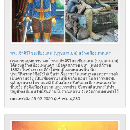
พระเจ้าศิริไชยเชียงแสน (บุรุษแสนปม) สร้างเมืองเทพนคร
เทศนาจุลยุทธการวงศ ์ พระเจ้าศิริไชยเชียงแสน (บุรุษแสนปม)
ได้ทรงสร้างเมืองเทพนคร เมื่อจุลศักราช 681 (พุทธศกัราช
1862) ในช่วงระยะที่ยังไม่พบเมืองเทพนครนั้น นัก
ประวัติศาสตร์จึงยังไม่เชื่อว่าเรื่องราวในเทศนาจุลยุทธการวงศ์
เป็นความจริง เป็นเพียงตำนานที่เล่ากันต่อมา ในคราวหลังพบ
หลักฐานทางโบราณคดี มีเมืองไตรตรึงษ์และเมืองเทพนครเกิด
ขึ้นจริง ดังผังเมืองโบราณและภาพถ่าย ซึ่งกรมศิลปากรได้ทำ
บัญชีทะเบียนทรัพย์สินด้านโบราณสถาน จังหวัดกำแพงเพชรไว้
เผยแพร่เมื่อ 25-02-2020 ผู้เช้าชม 4,283