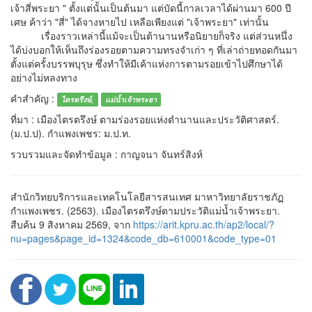
เจ้าสี่พระยา " ตั้งแต่นั้นเป็นต้นมา แต่บัดนี้กาลเวลาได้ผ่านมา 600 ปี
เศษ ค้าว่า "สี่" ได้จางหายไป เหลือเพียงแต่ "เจ้าพระยา" เท่านั้น
เรื่องราวเหล่านี้แม้จะเป็นต้านานหรือนิยายก็จริง แต่ส่วนหนึ่ง
ได้บ่งบอกให้เห็นถึงร่องรอยตามความทรงจำเก่า ๆ ที่เล่าถ่ายทอดกันมา
ตั้งแต่ครั้งบรรพบุรุษ ซึ่งทำให้มีเค้าแห่งการตามรอยเข้าไปศึกษาได้
อย่างไม่หลงทาง
คำสำคัญ :
ไตรตรึงษ์,
แม่น้ำเจ้าพระยา
ที่มา : เมืองไตรตรึงษ์ ตามร่องรอยแห่งตำนานและประวัติศาสตร์.
(ม.ป.ป). กำแพงเพชร: ม.ป.ท.
รวบรวมและจัดทำข้อมูล : กาญจนา จันทร์สิงห์
สำนักวิทยบริการและเทคโนโลยีสารสนเทศ มาหาวิทยาลัยราชภัฏ
กำแพงเพชร. (2563). เมืองไตรตรึงษ์ตามประวัติแม่น้ำเจ้าพระยา.
สืบค้น 9 สิงหาคม 2569, จาก
https://arit.kpru.ac.th/ap2/local/?
nu=pages&page_id=1324&code_db=610001&code_type=01