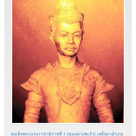
สมเด็จพระบรมราชาธิราชที่ 1 (ขุนหลวงพะงั่ว) เสด็จมาอำเภอ