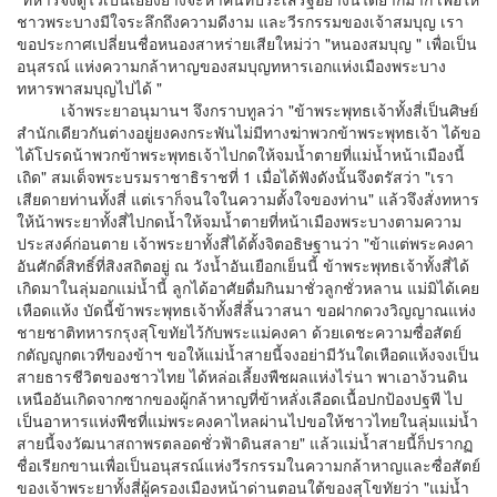
ชาวพระบางมีใจระลึกถึงความดีงาม และวีรกรรมของเจ้าสมบุญ เรา
ขอประกาศเปลี่ยนชื่อหนองสาหร่ายเสียใหม่ว่า "หนองสมบุญ " เพื่อเป็น
อนุสรณ์ แห่งความกล้าหาญของสมบุญทหารเอกแห่งเมืองพระบาง
ทหารพาสมบุญไปได้ "
เจ้าพระยาอนุมานฯ จึงกราบทูลว่า "ข้าพระพุทธเจ้าทั้งสี่เป็นศิษย์
สำนักเดียวกันต่างอยู่ยงคงกระพันไม่มีทางฆ่าพวกข้าพระพุทธเจ้า ได้ขอ
ได้โปรดน้าพวกข้าพระพุทธเจ้าไปกดให้จมน้ำตายที่แม่น้ำหน้าเมืองนี้
เถิด" สมเด็จพระบรมราชาธิราชที่ 1 เมื่อได้ฟังดังนั้นจึงตรัสว่า "เรา
เสียดายท่านทั้งสี่ แต่เราก็จนใจในความตั้งใจของท่าน" แล้วจึงสั่งทหาร
ให้น้าพระยาทั้งสี่ไปกดน้ำให้จมน้ำตายที่หน้าเมืองพระบางตามความ
ประสงค์ก่อนตาย เจ้าพระยาทั้งสี่ได้ตั้งจิตอธิษฐานว่า "ข้าแต่พระคงคา
อันศักดิ์สิทธิ์ที่สิงสถิตอยู่ ณ วังน้ำอันเยือกเย็นนี้ ข้าพระพุทธเจ้าทั้งสี่ได้
เกิดมาในลุ่มอกแม่น้ำนี้ ลูกได้อาศัยดื่มกินมาชั่วลูกชั่วหลาน แม่มิได้เคย
เหือดแห้ง บัดนี้ข้าพระพุทธเจ้าทั้งสี่สิ้นวาสนา ขอฝากดวงวิญญาณแห่ง
ชายชาติทหารกรุงสุโขทัยไว้กับพระแม่คงคา ด้วยเดชะความซื่อสัตย์
กตัญญูกตเวทีของข้าฯ ขอให้แม่น้ำสายนี้จงอย่ามีวันใดเหือดแห้งจงเป็น
สายธารชีวิตของชาวไทย ได้หล่อเลี้ยงพืชผลแห่งไร่นา พาเอาง้วนดิน
เหนืออันเกิดจากซากของผู้กล้าหาญที่ข้าหลั่งเลือดเนื้อปกป้องปฐพี ไป
เป็นอาหารแห่งพืชที่แม่พระคงคาไหลผ่านไปขอให้ชาวไทยในลุ่มแม่น้ำ
สายนี้จงวัฒนาสถาพรตลอดชั่วฟ้าดินสลาย" แล้วแม่น้ำสายนี้ก็ปรากฏ
ชื่อเรียกขานเพื่อเป็นอนุสรณ์แห่งวีรกรรมในความกล้าหาญและซื่อสัตย์
ของเจ้าพระยาทั้งสี่ผู้ครองเมืองหน้าด่านตอนใต้ของสุโขทัยว่า "แม่น้ำ