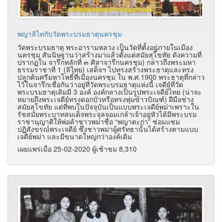
พญาลิไทกับวัดพระบรมธาตุนครชุม
วัดพระบรมธาตุ พระอารามหลวง เป็นวัดที่ตั้งอยู่ภายในเมือง
นครชุม สันนิษฐานว่าสร้างมาแล้วตั้งแต่สมัยสุโขทัย ดังความที่
ปรากฏใน จารึกหลักที่ ๓ ศิลาจารึกนครชุม) กล่าวถึงพระมหา
ธรรมราชาที่ 1 (ลิไทย) เสด็จฯ ไปทรงสร้างพระธาตุและทรง
ปลูกต้นศรีมหาโพธิ์ที่เมืองนครชุม ใน พ.ศ.1900 พระธาตุที่กล่าว
ไว้ในจารึกเชื่อกันว่าอยู่ที่วัดพระบรมธาตุแห่งนี้ เจดีย์ที่วัด
พระบรมธาตุเดิมมี 3 องค์ องค์กลางเป็นรูปพระเจดีย์ไทย (น่าจะ
หมายถึงพระเจดีย์ทรงดอกบัวหรือทรงพุ่มข้าวบิณฑ์) ฝีมือช่าง
สมัยสุโขทัย แต่ที่พบในปัจจุบันเป็นแบบพระเจดีย์พม่าเพราะใน
รัชสมัยพระบาทสมเด็จพระจุลจอมเกล้าเจ้าอยู่หัวได้มีพระบรม
ราชานุญาติให้พ่อค้าชาวพม่าชื่อ “พญาตะก่า” ซ่อมแซม
ปฏิสังขรณ์พระเจดีย์ ซึ่งชาวพม่าผู้ศรัทธานั้นได้สร้างตามแบบ
เจดีย์พม่า และมีขนาดใหญ่กว่าองค์เดิม
เผยแพร่เมื่อ 25-02-2020 ผู้เช้าชม 8,310