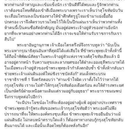
พวกท่านกล้าหาญและเข้มแข็งนัก เรายินดีที่ได้พบและรู้จักพวกท่าน
เราต้องขอโทษที่ต้องเข้าตีเมืองพระบางเพราะเราเห็นว่าสุโขทัยนับวัน
จะเสื่อมโทรมลงเป็นช่องทางให้ข้าศึกศัตรูจู่โจมเข้ามาแย่งยื้อถือ
ปกครอง เราจึงคิดรวบรวมไทยไว้ให้เป็นปึกแผ่นเราเห็นว่าพวกท่านทั้ง
ห้าคนนี้เป็นคนซื่อสัตย์กตัญญู มั่นอยู่ต่อพระเจ้าอยู่หัวของท่านยิ่งนัก
ยากที่จะหาคนอย่างพวกท่านได้อีก เราจะขอให้ท่านรับราชการกับเรา
สืบไป”
พระยาอัษฎานุภาพ เจ้าเมืองไตรตรึงษ์จึงกราบทูลว่า "นับเป็น
พระมหากรุณาธิคุณอันหาที่สุดมิได้แต่เสียใจ ที่ข้าพระพุทธเจ้าทั้งห้านี้
ได้ถือน้ำพิพัฒน์สัตยาในพระเจ้าอยู่หัวแห่งราชวงศ์สุโขทัยเสียแล้ว มิ
อาจอยู่ตากหน้า รับความสุขและลาภยศของใต้ฝ่าละอองธุลีพระบาทได้
ในเมื่อพระเจ้าอยู่หัวของข้าพระพุทธเจ้ากำลังตกอับซ้ำ ข้าทั้งห้ากลับมา
ช่วยพระเจ้าแผ่นดินองค์ใหม่ชิงราชบัลลังก์" สมเด็จพระบรม
ราชาธิราชที่ 1 จึงตรัสตอบว่า "ท่านเข้าใจผิด เราตั้งใจไว้ว่าหากได้
กรุงสุโขทัย เราจะไม่ทำให้กรุงสุโขทัยต้องเดือดร้อน คงให้ดำรงพระยศ
เป็นกษัตริย์ฝ่ายเหนือตามเดิมแต่รวมอยู่กับอยุธยา" พระยาราชมณฑป
จึงกราบทูลต่อไปอีกว่า
"จะมีประโยชน์อะไรที่จะต้องอยู่อย่างผู้แพ้ อยู่อย่างประเทศราช
ข้าพระพุทธเจ้ารู้พระทัยของพระเจ้ากรุงสุโขทัยดีว่า พระองค์ไม่พึง
ปรารถนาที่จะให้พระองค์ทรงชุบเลี้ยง ข้าพระพุทธเจ้าขอยืนยันว่าแม้
แผ่นดินยัง ไม่กลบหน้าตราบใดแล้ว ก็ต้องหาทางกอบกู้กรุงสุโขทัยกลับ
คืนมาจนได้ และเมื่อนั้นเลือดไทยก็ต้องหลั่งกันอีก"