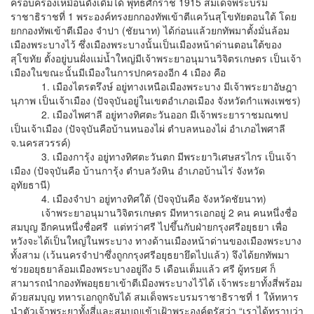
ครอบครองเหมือนดังเดิมได้ พุทธศักราช 1915 สมเด็จพระบรม
ราชาธิราชที่ 1 พระองค์ทรงยกกองทัพเข้าตีแคว้นสุโขทัยตอนใต้ โดย
ยกกองทัพเข้าตีเมือง จำปา (ชัยนาท) ได้ก่อนแล้วยกทัพมาตั้งมั่นล้อม
เมืองพระบางไว้ ซึ่งเมืองพระบางนั้นเป็นเมืองหน้าด่านตอนใต้ของ
สุโขทัย ตั้งอยู่บนฝั่งแม่น้ำใหญ่มีเจ้าพระยาอนุมานวิจิตรเกษตร เป็นเจ้า
เมืองในขณะนั้นมีเมืองในการปกครองอีก 4 เมือง คือ
1. เมืองไตรตรึงษ์ อยู่ทางเหนือเมืองพระบาง มีเจ้าพระยาอัษฎา
นุภาพ เป็นเจ้าเมือง (ปัจจุบันอยู่ในเขตอำเภอเมือง จังหวัดกำแพงเพชร)
2. เมืองไพศาลี อยู่ทางทิศตะวันออก มีเจ้าพระยาราชมณฑป
เป็นเจ้าเมือง (ปัจจุบันคือบ้านหนองไผ่ ตำบลหนองไผ่ อำเภอไพศาลี
จ.นครสวรรค์)
3. เมืองการุ้ง อยู่ทางทิศตะวันตก มีพระยาวิเศษสรไกร เป็นเจ้า
เมือง (ปัจจุบันคือ บ้านการุ้ง ตำบลวังหิน อำเภอบ้านไร่ จังหวัด
อุทัยธานี)
4. เมืองจำปา อยู่ทางทิศใต้ (ปัจจุบันคือ จังหวัดชัยนาท)
เจ้าพระยาอนุมานวิจิตรเกษตร มีทหารเอกอยู่ 2 คน คนหนึ่งชื่อ
สมบุญ อีกคนหนึ่งชื่อศรี แต่ทว่าศรี ไปขึ้นกับฝ่ายกรุงศรีอยุธยา เพื่อ
หวังจะได้เป็นใหญ่ในพระบาง ทางด้านเมืองหน้าด่านของเมืองพระบาง
ทั้งสาม (เว้นนครจำปาซึ่งถูกกรุงศรีอยุธยายึดไปแล้ว) จึงได้ยกทัพมา
ช่วยอยุธยาล้อมเมืองพระบางอยู่ถึง 5 เดือนเต็มแล้ว ศรี ผู้ทรยศ ก็
สามารถนำกองทัพอยุธยาเข้าตีเมืองพระบางไว้ได้ เจ้าพระยาทั้งสี่พร้อม
ด้วยสมบุญ ทหารเอกถูกจับได้ สมเด็จพระบรมราชาธิราชที่ 1 ให้ทหาร
นำตัวเจ้าพระยาทั้งสี่และสมบุญเข้าเฝ้าพระองค์ตรัสว่า “เราได้ทราบว่า