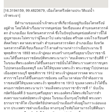
[16.3194159, 99.4823679, เมืองไตรตรึงษ์ตามประวัติแม่น้ำ
เจ้าพระยา]
มีตำนานของแม่น้ำเจ้าพระยาที่เกี่ยวข้องอยู่กับเมืองไตรตรึงษ์
อยู่ด้วย โดยได้เค้าเรื่องมาจากสมุดข่อย วัดเขื่อนแดง ตำบลนครสวรรค์
ตก อำเภอเมือง จังหวัดนครสวรรค์ ซึ่งในปัจจุบันสมุดข่อยดังกล่าวนี้ได้
สูญหายและไม่ทราบว่าผู้ใดเอาไป แต่นายอ้อม ศรีรอด แห่งโรงเรียนศรี
สัคควิทยา ตลาดสะพานดำ ตำบลนครสวรรค์ตก อำเภอเมือง จังหวัด
นครสวรรค์ได้เรียบเรียงเอาไว้ ตามตำนานกล่าวว่าเมื่อประมาณ ปี
พุทธศักราช 1893 พระเจ้าอู่ทอง ทรงสร้างกรุงศรีอยุธยาเป็นราชธานี
และได้ขึ้นครองราชย์สมบัติทรงพระนามว่า "สมเด็จพระรามาธิบดีที่ 1"
ในขณะที่พระองค์ทรงได้ขึ้นครองราชย์นั้นได้ให้พระราเมศวรราชบุตร
ไปปกครองเมืองลพบุรี และได้ให้ขุนหลวงพระงั่ว พระเชษฐาไปปกครอง
เมืองสุพรรณบุรี พุทธศักราช 1912 พระเจ้าอู่ทองสวรรคต พระราเม
ศวรราชโอรสได้ขึ้นครองราชย์แทน แต่ในเวลาต่อมาก็จำต้องถวาย
ราชสมบัติให้ขุนหลวงพระงั่ว พุทธศักราช 1913 ขุนหลวงพระงั่วได้ขึ้น
ครองราชย์ทรงพระนามว่า “สมเด็จพระบรมราชาธิราชที่ 1” นับเป็น
กษัตริย์องค์ที่ 3 ของกรุงศรีอยุธยา พระองค์ทรงใฝ่พระทัยในการทำ
สงครามมาแต่สมัยพระเจ้าอู่ทอง ในขณะนั้นกรุงสุโขทัยมี พระมหา
ธรรมราชาลิไท เป็นกษัตริย์ปกครองบ้านเมืองกำลังอยู่ในภาวะอ่อนแอ
มาก ประเทศราชต่างแข็งเมือง ทางกรุงสุโขทัยไม่สามารถไปตีคืนมา