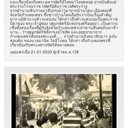
และเกี่ยวข้องกับพระมหากษัตริย์ไทยมาโดยตลอด อาจนับตั้งแต่
พระร่วงโรจนราช กษัตริย์ต้นราชวงศ์พระร่วง
จากตำนานชินกาลมาลีปกรณ์ว่ามาจากบ้านโคน เมืองคณฑี
จังหวัดกำแพงเพชร ซึ่งชาวบ้านโคนถือกันว่าเป็นเรื่องสำคัญ
มาก แม้ตำนานท้าวแสนปม ได้กล่าวถึงท้าวแสนปมเป็นพระราช
บิดาของ พระเจ้าอู่ทอง ปฐมกษัตริย์แห่งกรุงศรีอยุธยา..เป็นความ
เชื่อทั้งสองเรื่องที่คู่กับจังหวัดกำแพงเพชรเล่าขานสืบต่อกันมาช้า
นาน…ว่าปฐมกษัตริย์ทั้งกรุงสุโขทัย และอยุธยามาจาก
กำแพงเพชรทั้งสองพระองค์ …. จากตำนานสิงหนวติกุมาร ฉบับ
สอบค้น ของนายมานิต วัลลิโภดม ได้กล่าวถึงกำแพงเพชรที่
เกี่ยวข้องกับพระมหากษัตริย์หลายตอน
เผยแพร่เมื่อ 21-01-2020 ผู้เช้าชม 4,138