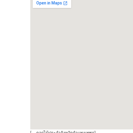
[, , ดอกไม้ประจำจังหวัดกำแพงเพชร]