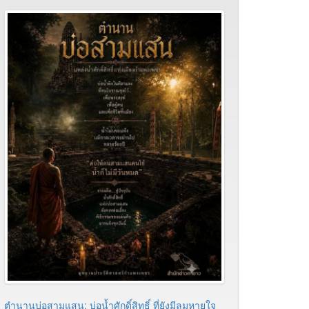
ตำนานบ่อสามแสน: บ่อน้ำศักดิ์สิทธิ์​ ที่ยังมีลมหายใจ