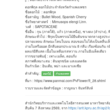
ดอกพิกุล ดอกไม้ประจำจังหวัดกำแพงเพชร
ชื่อดอกไม้ : ดอกพิกุล
ชื่อสามัญ : Bullet Wood, Spanish Cherry
ชื่อวิทยาศาสตร์ : Mimusops elengi Linn.
วงศ์ : SAPOTACEAE
ชื่ออื่น : กุน (ภาคใต้), แก้ว (ภาคเหนือ), ซางดง (ลำปาง), พ
ลักษณะทั่วไป : พิกุลเป็นพรรณไม้ยืนต้นขนาดกลางสูงปร
ปลายแหลม ลักษณะโคนใบมน สอบขอบใบโค้งเป็นคลื่นเล็กน
ง่ามใบหรือยอด มีกลีบดอกประมาณ 8 กลีบ เรียงซ้อนกัน กล
ผลแก่มีสีแสด เนื้อในเหลืองรสหวาน ภายในมีเมล็ดเดียว
การขยายพันธุ์ : เพาะเมล็ด, ตอนกิ่ง
สภาพที่เหมาะสม : ดินทุกชนิด แสงแดดจัด
ถิ่นกำเนิด : อินเดีย, พม่า และมาเลเซีย
คำสำคัญ :
ดอกไม้,
กำแพงเพชร
ที่มา : https://www.panmai.com/PvFlower/fl_28.shtml
รวบรวมและจัดทำข้อมูล : กาญจนา จันทร์สิงห์
สำนักวิทยบริการและเทคโนโลยีสารสนเทศ มาหาวิทยาลัย
สืบค้น 7 สิงหาคม 2569, จาก
https://arit.kpru.ac.th/ap2/l