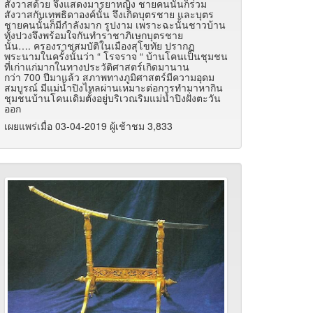
สังวาสด้วย จึงแสดงมารยาหญิง ชายคนนั้นก็ร่วม
สังวาสกับเทพธิดาองค์นั้น จึงเกิดบุตรชาย และบุตร
ชายคนนั้นก็มีกำลังมาก รูปงาม เพราะฉะนั้นชาวบ้าน
ทั้งปวงจึงพร้อมใจกันทำราชาภิเษกบุตรชาย
นั้น…. ครองราชสมบัติในเมืองสุโขทัย ปรากฏ
พระนามในครั้งนั้นว่า “ โรจราจ “ บ้านโคนเป็นชุมชน
ที่เก่าแก่มากในทางประวัติศาสตร์เกิดมานาน
กว่า 700 ปีมาแล้ว สภาพทางภูมิศาสตร์มีความอุดม
สมบูรณ์ มีแม่น้ำปิงไหลผ่านเหมาะต่อการทำมาหากิน
ชุมชนบ้านโคนเดิมตั้งอยู่บริเวณริมแม่น้ำปิงฝั่งตะวัน
ออก
เผยแพร่เมื่อ 03-04-2019 ผู้เช้าชม 3,833