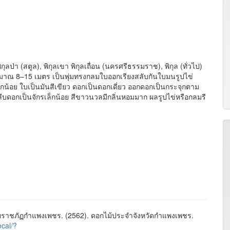
ิกุลป่า (สตูล), พิกุลเขา พิกุลเถื่อน (นครศรีธรรมราช), พิกุล (ทั่วไป)
ะมาณ 8–15 เมตร เป็นพุ่มทรงกลมใบออกเรียงสลับกันใบมนรูปไข่
้อย ใบเป็นมันสีเขียว ดอกเป็นดอกเดี่ยว ออกดอกเป็นกระจุกตาม
ีบดอกเป็นจักรเล็กน้อย สีขาวนวลมีกลิ่นหอมมาก ผลรูปไข่หรือกลมรี
ราชภัฏกำแพงเพชร. (2562). ดอกไม้ประจำจังหวัดกำแพงเพชร.
ocal/?