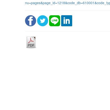
nu=pages&page_id=1218&code_db=610001&code_ty