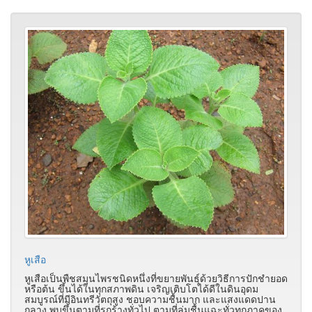
หูเสือ
หูเสือเป็นพืชสมุนไพรชนิดหนึ่งที่ขยายพันธุ์ด้วยวิธีการปักชำยอด
หรือต้น ขึ้นได้ในทุกสภาพดิน เจริญเติบโตได้ดีในดินอุดม
สมบูรณ์ที่มีอินทรีวัตถุสูง ชอบความชื้นมาก และแสงแดดปาน
กลาง พบขึ้นตามที่รกร้างทั่วไป ตามที่ลุ่มชื้นแฉะทั่วทุกภาคของ