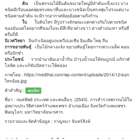
ต้น
เป็นพรรณไม้ยืนต้นขนาดใหญ่มีลำต้นแข็งแรง บาง
ชนิดมีเรือนยอดพุ่มทรงหนาทึบและบางชนิดเป็นทรงพุ่มโปร่งแต่บาง
ชนิดตามลำต้น จะมีรากอากาศห้อยย้อยตามกิ่งก้าน
ใบ
ใบต้นไทร มีรูปร่างลักษณะแตกต่างกันไปตามชนิด
ของมันแต่โดยมากสีของใบจะมีสีเขียวด่างขาว ด่างดำปนเทา หรือสี
ครีมก็มี
นิเวศวิทยา
ถิ่นกำเนิดอยู่แถบทวีปเอเชีย อินเดีย ไทย จีน
การขยายพันธุ์
เป็นไม้กลางแจ้ง ขยายพันธุ์โดยการเพาะเมล็ด ตอน
หรือปักชำ
ประโยชน์
รากนำมาต้มเอาน้ำกิน บำรุงน้ำนมให้สมบูรณ์ แก้กาฬ
โลหิต และแก้ขับปัสสาวะให้คล่อง
ภาพโดย : https://medthai.com/wp-content/uploads/2014/12/ดอก
ไทรย้อย.jpg
คำสำคัญ :
สมุนไพร
ที่มา : กมลทิพย์ ประเทศ และคนอื่นๆ. (2543). การสำรวจพรรณไม้ใน
อุทยานประวัติศาสตร์กำแพงเพชร อำเภอเมือง จังหวัดกำแพงเพชร.
พิษณุโลก: มหาวิทยาลัยนเรศวร.
รวบรวมและจัดทำข้อมูล : กาญจนา จันทร์สิงห์