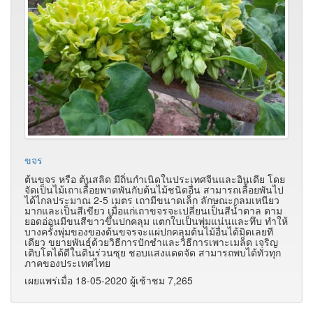
ขจร
ต้นขจร หรือ ต้นสลิด มีถิ่นกำเนิดในประเทศจีนและอินเดีย โดย
จัดเป็นไม้เถาเลื้อยพาดพันกับต้นไม้ชนิดอื่น สามารถเลื้อยพันไป
ได้ไกลประมาณ 2-5 เมตร เถามีขนาดเล็ก ลักษณะกลมเหนียว
มากและเป็นสีเขียว เมื่อแก่เถาขจรจะเปลี่ยนเป็นสีน้ำตาล ตาม
ยอดอ่อนมีขนสีขาวขึ้นปกคลุม แตกใบเป็นพุ่มแน่นและทึบ ทำให้
บางครั้งพุ่มของของต้นขจรจะแผ่ปกคลุมต้นไม้อื่นได้มิดเลยที
เดียว ขยายพันธุ์ด้วยวิธีการปักชำและวิธีการเพาะเมล็ด เจริญ
เติบโตได้ดีในดินร่วนซุย ชอบแสงแดดจัด สามารถพบได้ทั่วทุก
ภาคของประเทศไทย
เผยแพร่เมื่อ 18-05-2020 ผู้เช้าชม 7,265