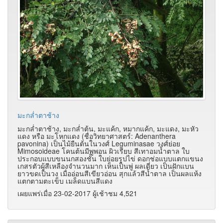
มะกล่ำตาช้าง
มะกล่ำตาช้าง, มะกล่ำต้น, มะแค้ก, หมากแค้ก, มะแดง, มะหัว
แดง หรือ มะโหกแดง (ชื่อวิทยาศาสตร์: Adenanthera
pavonina) เป็นไม้ยืนต้นในวงศ์ Leguminasae วงศ์ย่อย
Mimosoideae โคนต้นมีพูพอน ผิวเรียบ สีเทาอมน้ำตาล ใบ
ประกอบแบบขนนกสองชั้น ใบย่อยรูปไข่ ดอกช่อแบบแตกแขนง
เกสรตัวผู้สีเหลืองจำนวนมาก เห็นเป็นพู่ ผลเดี่ยว เป็นฝักแบน
ยาวขดเป็นวง เมื่ออ่อนสีเขียวอ่อน สุกแล้วสีน้ำตาล เป็นผลแห้ง
แตกตามตะเข็บ เมล็ดแบนสีแดง
เผยแพร่เมื่อ 23-02-2017 ผู้เช้าชม 4,521