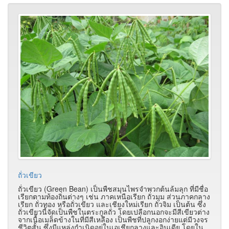
ถั่วเขียว
ถั่วเขียว (Green Bean) เป็นพืชสมุนไพรจำพวกต้นล้มลุก ที่มีชื่อ
เรียกตามท้องถิ่นต่างๆ เช่น ภาคเหนือเรียก ถั่วมุม ส่วนภาคกลาง
เรียก ถั่วทอง หรือถั่วเขียว และเชียงใหม่เรียก ถั่วจิม เป็นต้น ซึ่ง
ถั่วเขียวนี้จัดเป็นพืชในตระกูลถั่ว โดยเปลือกนอกจะมีสีเขียวต่าง
จากเนื้อเมล็ดข้างในที่มีสีเหลือง เป็นพืชที่ปลูกงอกง่ายแต่มีวงจร
ชีวิตสั้น ซึ่งมีแหล่งกำเนิดอยู่ในเอเชียกลางและอินเดีย โดยใน