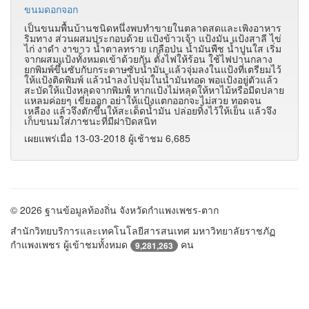
ขนมดอกจอก
เป็นขนมพื้นบ้านชนิดหนึ่งพบทำขายในตลาดสดและเพิงอาหาร
ริมทาง ส่วนผสมประกอบด้วย แป้งข้าวเจ้า แป้งมัน แป้งสาลี ไข่
ไก่ งาดำ งาขาว น้ำตาลทราย
เกลือป่น น้ำมันพืช น้ำปูนใส
เริ่ม
จากผสมแป้งทั้งหมดเข้าด้วยกัน ตั้งไฟให้ร้อน ใช้ไฟปานกลาง
ยกพิมพ์ขึ้นซับกับกระดาษซับน้ำมัน แล้วจุ่มลงในแป้งที่เตรียมไว้
ให้แป้งติดพิมพ์ แล้วนำลงไปจุ่มในน้ำมันทอด พอแป้งอยู่ตัวแล้ว
สะบัดให้แป้งหลุดจากพิมพ์ หากแป้งไม่หลุดให้หาไม้หรือมีดปลาย
แหลมค่อยๆ เขี่ยออก อย่าให้แป้งแตกออกจะไม่สวย ทอดจน
เหลือง แล้วจึงตักขึ้นให้สะเด็ดน้ำมัน ปล่อยทิ้งไว้ให้เย็น แล้วจึง
เก็บขนมใส่ภาชนะที่มีฝาปิดสนิท
เผยแพร่เมื่อ 13-03-2018 ผู้เช้าชม 6,685
© 2026 ฐานข้อมูลท้องถิ่น จังหวัดกำแพงเพชร-ตาก
สำนักวิทยบริการและเทคโนโลยีสารสนเทศ มหาวิทยาลัยราชภัฏ
กำแพงเพชร ผู้เข้าชมทั้งหมด
คน
9,281,263