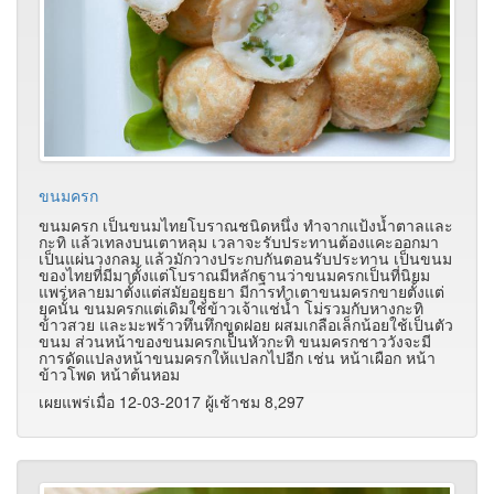
ขนมครก
ขนมครก เป็นขนมไทยโบราณชนิดหนึ่ง ทำจากแป้งน้ำตาลและ
กะทิ แล้วเทลงบนเตาหลุม เวลาจะรับประทานต้องแคะออกมา
เป็นแผ่นวงกลม แล้วมักวางประกบกันตอนรับประทาน เป็นขนม
ของไทยที่มีมาตั้งแต่โบราณมีหลักฐานว่าขนมครกเป็นที่นิยม
แพร่หลายมาตั้งแต่สมัยอยุธยา มีการทำเตาขนมครกขายตั้งแต่
ยุคนั้น ขนมครกแต่เดิมใช้ข้าวเจ้าแช่น้ำ โม่รวมกับหางกะทิ
ข้าวสวย และมะพร้าวทึนทึกขูดฝอย ผสมเกลือเล็กน้อยใช้เป็นตัว
ขนม ส่วนหน้าของขนมครกเป็นหัวกะทิ ขนมครกชาววังจะมี
การดัดแปลงหน้าขนมครกให้แปลกไปอีก เช่น หน้าเผือก หน้า
ข้าวโพด หน้าต้นหอม
เผยแพร่เมื่อ 12-03-2017 ผู้เช้าชม 8,297