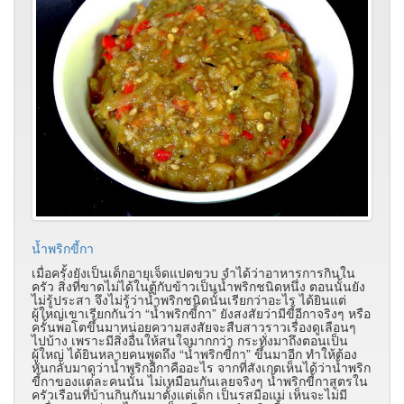
น้ำพริกขี้กา
เมื่อครั้งยังเป็นเด็กอายุเจ็ดแปดขวบ จำได้ว่าอาหารการกินใน
ครัว สิ่งที่ขาดไม่ได้ในตู้กับข้าวเป็นน้ำพริกชนิดหนึ่ง ตอนนั้นยัง
ไม่รู้ประสา จึงไม่รู้ว่าน้ำพริกชนิดนั้นเรียกว่าอะไร ได้ยินแต่
ผู้ใหญ่เขาเรียกกันว่า “น้ำพริกขี้กา” ยังสงสัยว่ามีขี้อีกาจริงๆ หรือ
ครั้นพอโตขึ้นมาหน่อยความสงสัยจะสืบสาวราวเรื่องดูเลือนๆ
ไปบ้าง เพราะมีสิ่งอื่นให้สนใจมากกว่า กระทั่งมาถึงตอนเป็น
ผู้ใหญ่ ได้ยินหลายคนพูดถึง “น้ำพริกขี้กา” ขึ้นมาอีก ทำให้ต้อง
หันกลับมาดูว่าน้ำพริกอีกาคืออะไร จากที่สังเกตเห็นได้ว่าน้ำพริก
ขี้กาของแต่ละคนนั้น ไม่เหมือนกันเลยจริงๆ น้ำพริกขี้กาสูตรใน
ครัวเรือนที่บ้านกินกันมาตั้งแต่เด็ก เป็นรสมือแม่ เห็นจะไม่มี