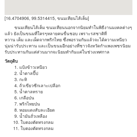
[16.4704906, 99.5314415, ขนมเทียนไส้เค็ม]
ขนมเทียนไส้เค็ม ขนมเทียนนอกจากนิยมทำในพิธีงานมงคลต่างๆ
แล้ว ยังเป็นขนมที่ใครๆหลายคนขื่นชอบ เพราะรสชาติที่
หวาน เค็ม และเผ็ดจากพริกไทย ซึ่งพอรวมกันแล้วจะได้ความเหนียว
นุ่มน่ารับประทาน และเป็นขนมอีกอย่างที่ชาวจังหวัดกำแพงเพชรนิยม
รับประทานกันแต่ส่วนมากจะนิยมทำกันแค่ในช่วงเทศกาล
วัตถุดิบ
1. แป้งข้าวเหนียว
2. น้ำตาลปี๊ป
3. กะทิ
4. ถั่วเขียวซีกเลาะเปลือก
5. น้ำตาลทราย
6. เกลือป่น
7. พริกไทยป่น
8. หอมแดงสับละเอียด
9. น้ำมันถั่วเหลือง
10. ใบตองตัดทรงกลม
11. ใบตองตัดทรงกลม