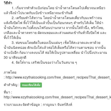
วิธีทำ
1. เริ่มจากทำตัวแป้งก่อนโดย นำน้ำตาลโตนดไปเคี่ยวจนเหนียว
แล้วจึงนำไปนวดกับแป้งข้าวเหนียวจนเข้ากันดี
2. เตรียมทำไส้หวาน โดยนำน้ำตาลโตนดเคี่ยวกับมะพร้าวจน
แห้งจึงปิดไฟ ทิ้งไว้ให้เย็นแล้วปั้นเป็นก้อนกลมๆ สำหรับไส้เค็ม ให้นำ
น้ำมันใส่กระทะไปตั้งบนไฟร้อนปานกลาง จากนั้นใส่ถั่วนึ่ง, พริกไทย,
เกลือและน้ำตาลทราย ผัดจนหอมและส่วนผสมเข้ากันทั่วจึงปิดไฟ และ
ทิ้งไว้ให้เย็น
3. ห่อขนมโดยตัดใบตองเป็นแผ่นๆ เช็ดให้สะอาดและทาด้วย
น้ำมันนิดหน่อย ตักแป้งใส่แล้วห่อไส้เค็มหรือไส้หวานตามชอบ จากนั้น
นำแป้งอีก ก้อนวางลงบนไส้ ห่อให้เป็นรูปสามเหลี่ยม นำไปนึ่งประมาณ
30 นาทีจนสุกดี
4. จัดใส่่จาน เสริฟเป็นของว่างในวันสบาย ๆ
ภาพโดย
: http://www.ezythaicooking.com/free_dessert_recipes/Thai_desser
คำสำคัญ :
ขนมเทียนไส้เค็ม
ที่มา :
http://www.ezythaicooking.com/free_dessert_recipes/Thai_dessert
รวบรวมและจัดทำข้อมูล : กาญจนา จันทร์สิงห์