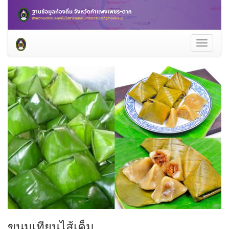
Toggle
navigati
ขนมเทียนไส้เค็ม