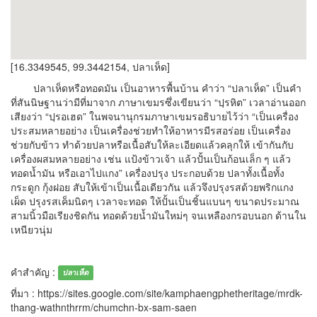
[16.3349545, 99.3442154, ปลาเห็ด]
ปลาเห็ดหรือทอดมัน เป็นอาหารพื้นบ้าน คำว่า
“
ปลาเห็ด
”
เป็นคำ
ที่สันนิษฐานว่ามีที่มาจาก ภาษาเขมรซึ่งเขียนว่า
“
ปฺรหิต
”
เวลาอ่านออก
เสียงว่า
“
ปฺรอเฮด
”
ในพจนานุกรมภาษาเขมรอธิบายไว้ว่า
“
เป็นเครื่อง
ประสมหลายอย่าง เป็นเครื่องช่วยทำให้อาหารมีรสอร่อย เป็นเครื่อง
ช่วยกับข้าว ทำด้วยปลาหรือเนื้อสับให้ละเอียดแล้วคลุกให้ เข้ากันกับ
เครื่องผสมหลายอย่าง เช่น แป้งข้าวเจ้า แล้วปั้นเป็นก้อนเล็ก ๆ แล้ว
ทอดน้ำมัน หรือเอาไปแกง
”
เครื่องปรุง ประกอบด้วย ปลาทั้งเนื้อทั้ง
กระดูก กุ้งฝอย สับให้เข้าเป็นเนื้อเดียวกัน แล้วจึงปรุงรสด้วยพริกแกง
เผ็ด ปรุงรสเค็มนิดๆ เวลาจะทอด ให้ปั้นเป็นชิ้นแบนๆ ขนาดประมาณ
สามนิ้วมือเรียงชิดกัน ทอดด้วยน้ำมันใหม่ๆ จนเหลืองกรอบนอก ด้านใน
เหนียวนุ่ม
คำสำคัญ :
ปลาเห็ด
ที่มา : https://sites.google.com/site/kamphaengphetheritage/mrdk-
thang-wathnthrrm/chumchn-bx-sam-saen