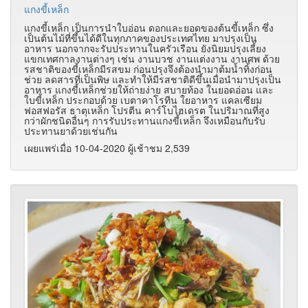
แกงขี้เหล็ก
แกงขี้เหล็ก เป็นการนำใบอ่อน ดอกและยอดของต้นขี้เหล็ก ซึ่ง
เป็นต้นไม้ที่ขึ้นได้ดีในทุกภาคของประเทศไทย มาปรุงเป็น
อาหาร นอกจากจะรับประทานในครัวเรือน ยังนิยมปรุงเลี้ยง
แขกเทศกาลงานต่างๆ เช่น งานบวช งานแต่งงาน งานศพ ด้วย
รสชาติของขี้เหล็กมีรสขม ก่อนปรุงจึงต้องนำมาต้มน้ำทิ้งก่อน
ช่วย ลดสารที่เป็นพิษ และทำให้มีรสชาติดีขึ้นเมื่อนำมาปรุงเป็น
อาหาร แกงขี้เหล็กช่วยให้ถ่ายง่าย สบายท้อง ในยอดอ่อน และ
ใบขี้เหล็ก ประกอบด้วย เบตาคาโรทีน ใยอาหาร แคลเซียม
ฟอสฟอรัส ธาตุเหล็ก โปรตีน คาร์โบไฮเดรต ในปริมาณที่สูง
กว่าผักชนิดอื่นๆ การรับประทานแกงขี้เหล็ก จึงเหมือนกับรับ
ประทานยาด้วยเช่นกัน
เผยแพร่เมื่อ 10-04-2020 ผู้เช้าชม 2,539