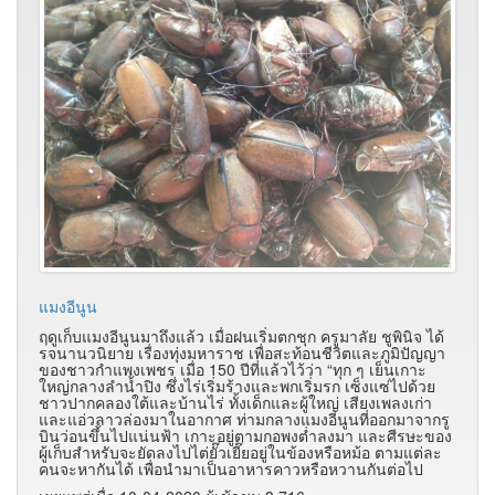
แมงอีนูน
ฤดูเก็บแมงอีนูนมาถึงแล้ว เมื่อฝนเริ่มตกชุก ครูมาลัย ชูพินิจ ได้
รจนานวนิยาย เรื่องทุ่งมหาราช เพื่อสะท้อนชีวิตและภูมิปัญญา
ของชาวกำแพงเพชร เมื่อ 150 ปีที่แล้วไว้ว่า “ทุก ๆ เย็นเกาะ
ใหญ่กลางลำน้ำปิง ซึ่งไร่เริ่มร้างและพกเริ่มรก เซ็งแซ่ไปด้วย
ชาวปากคลองใต้และบ้านไร่ ทั้งเด็กและผู้ใหญ่ เสียงเพลงเก่า
และแอ่วลาวล่องมาในอากาศ ท่ามกลางแมงอีนูนที่ออกมาจากรู
บินว่อนขึ้นไปแน่นฟ้า เกาะอยู่ตามกอพงต่ำลงมา และศีรษะของ
ผู้เก็บสำหรับจะยัดลงไปไต่ยั๊วเยี๊ยอยู่ในข้องหรือหม้อ ตามแต่ละ
คนจะหากันได้ เพื่อนำมาเป็นอาหารคาวหรือหวานกันต่อไป