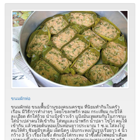
ขนมผักห่อ
ขนมผักห่อ ขนมพืื้นบ้านของคนนครชุม ที่นิยมทำกินในครัว
เรือน มีวิธีการทำง่ายๆ โดยโขลกพริก หอม กระเทียม กะปิให้
ละเอียด ตักใส่ถ้วย นำแป้งข้าวเจ้า แป้งมันเทผสมกันในภาชนะ
ใส่น้ำเปล่าคนให้เข้ากัน ใส่หมูและน้ำพริก น้ำปลา ไข่ไก่ คนให้
เข้ากัน แล้วซอยต้นหอมเป็นท่อนยาวประมาณ 1 ซ.ม.ใส่ลงไป
คนให้ทั่ว ชิมดูมีรสเค็ม เผ็ดนิดๆ เย็บกระทงเป็นรูปเรือยาว 4 นิ้ว
กว้าง 3 นิ้ว เรียงในซึ้ง ตักแป้งใส่กระทง นำซึ้งตั้งไฟพอน้ำเดือด
เอาขนมนึ่งประมาณ 20 นาที เวลารับทานจะทานเปล่าๆ หรือ