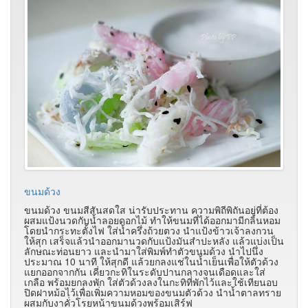
ขนมด้วง
ขนมด้วง ขนมสีสันสดใส น่ารับประทาน ความพิถีพิถันอยู่ที่ต้อง
ผสมแป้งนวดกับน้ำลอยดอกไม้ ทำให้ขนมที่ได้ออกมามีกลิ่นหอม
โดยนำกระทะตั้งไฟ ใส่น้ำครึ่งถ้วยตวง นำแป้งข้าวเจ้าลงกวน
ให้สุก เสร็จแล้วนำออกมานวดกับแป้งมันสำปะหลัง แล้วแบ่งเป็น
ลักษณะท่อนยาว และนำมาใส่พิมพ์ทำตัวขนมด้วง นำไปนึ่ง
ประมาณ 10 นาที ให้สุกดี แล้วยกลงแช่ในน้ำเย็นเพื่อให้ตัวด้วง
แยกออกจากกัน เคี่ยวกะทิในระดับปานกลางจนเดือดและใส่
เกลือ พร้อมยกลงพัก ใส่ตัวด้วงลงในกะทิที่พักไว้และใช้เทียนอบ
ปิดฝาหม้อไว้เพื่อเพิ่มความหอมของขนมตัวด้วง นำน้ำตาลทราย
ผสมกับงาคั่วโรยหน้าขนมด้วงพร้อมเสิร์ฟ