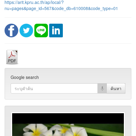
https://arit.kpru.ac.th/ap/local/?
nu=pages&page_id=567&code_db=610008&code_type=01
Google search