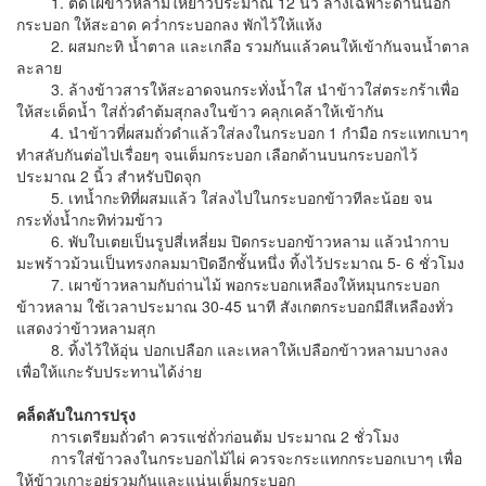
1. ตัดไผ่ข้าวหลามให้ยาวประมาณ 12 นิ้ว ล้างเฉพาะด้านนอก
กระบอก ให้สะอาด คว่ำกระบอกลง พักไว้ให้แห้ง
2. ผสมกะทิ น้ำตาล และเกลือ รวมกันแล้วคนให้เข้ากันจนน้ำตาล
ละลาย
3. ล้างข้าวสารให้สะอาดจนกระทั่งน้ำใส นำข้าวใส่ตระกร้าเพื่อ
ให้สะเด็ดน้ำ ใส่ถั่วดำต้มสุกลงในข้าว คลุกเคล้าให้เข้ากัน
4. นำข้าวที่ผสมถั่วดำแล้วใส่ลงในกระบอก 1 กำมือ กระแทกเบาๆ
ทำสลับกันต่อไปเรื่อยๆ จนเต็มกระบอก เลือกด้านบนกระบอกไว้
ประมาณ 2 นิ้ว สำหรับปิดจุก
5. เทน้ำกะทิที่ผสมแล้ว ใส่ลงไปในกระบอกข้าวทีละน้อย จน
กระทั่งน้ำกะทิท่วมข้าว
6. พับใบเตยเป็นรูปสี่เหลี่ยม ปิดกระบอกข้าวหลาม แล้วนำกาบ
มะพร้าวม้วนเป็นทรงกลมมาปิดอีกชั้นหนึ่ง ทิ้งไว้ประมาณ 5- 6 ชั่วโมง
7. เผาข้าวหลามกับถ่านไม้ พอกระบอกเหลืองให้หมุนกระบอก
ข้าวหลาม ใช้เวลาประมาณ 30-45 นาที สังเกตกระบอกมีสีเหลืองทั่ว
แสดงว่าข้าวหลามสุก
8. ทิ้งไว้ให้อุ่น ปอกเปลือก และเหลาให้เปลือกข้าวหลามบางลง
เพื่อให้แกะรับประทานได้ง่าย
คล็ดลับในการปรุง
การเตรียมถั่วดำ ควรแช่ถั่วก่อนต้ม ประมาณ 2 ชั่วโมง
การใส่ข้าวลงในกระบอกไม้ไผ่ ควรจะกระแทกกระบอกเบาๆ เพื่อ
ให้ข้าวเกาะอยู่รวมกันและแน่นเต็มกระบอก