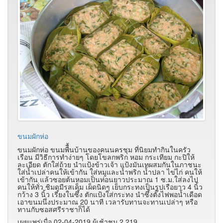
ขนมผักห่อ
ขนมผักห่อ ขนมพืื้นบ้านของคนนครชุม ที่นิยมทำกินในครัว
เรือน มีวิธีการทำง่ายๆ โดยโขลกพริก หอม กระเทียม กะปิให้
ละเอียด ตักใส่ถ้วย นำแป้งข้าวเจ้า แป้งมันเทผสมกันในภาชนะ
ใส่น้ำเปล่าคนให้เข้ากัน ใส่หมูและน้ำพริก น้ำปลา ไข่ไก่ คนให้
เข้ากัน แล้วซอยต้นหอมเป็นท่อนยาวประมาณ 1 ซ.ม.ใส่ลงไป
คนให้ทั่ว ชิมดูมีรสเค็ม เผ็ดนิดๆ เย็บกระทงเป็นรูปเรือยาว 4 นิ้ว
กว้าง 3 นิ้ว เรียงในซึ้ง ตักแป้งใส่กระทง นำซึ้งตั้งไฟพอน้ำเดือด
เอาขนมนึ่งประมาณ 20 นาที เวลารับทานจะทานเปล่าๆ หรือ
ทานกับซอสศรีราชาก็ได้
เผยแพร่เมื่อ 02-04-2019 ผู้เช้าชม 2,219