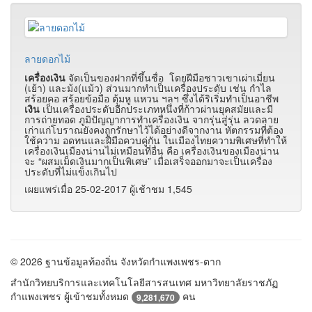
ลายดอกไม้
เครื่องเงิน
จัดเป็นของฝากที่ขึ้นชื่อ โดยฝีมือชาวเขาเผ่าเมี่ยน
(เย้า) และม้ง(แม้ว) ส่วนมากทำเป็นเครื่องประดับ เช่น กำไล
สร้อยคอ สร้อยข้อมือ ตุ้มหู แหวน ฯลฯ ซึ่งได้ริเริ่มทำเป็นอาชีพ
เงิน
เป็นเครื่องประดับอีกประเภทหนึ่งที่ก้าวผ่านยุคสมัยและมี
การถ่ายทอด ภูมิปัญญาการทำเครื่องเงิน จากรุ่นสู่รุ่น ลวดลาย
เก่าแก่โบราณยังคงถูกรักษาไว้ได้อย่างดีจากงาน หัตกรรมที่ต้อง
ใช้ความ อดทนและฝีมือควบคู่กัน ในเมืองไทยความพิเศษที่ทำให้
เครื่องเงินเมืองน่านไม่เหมือนที่อื่น คือ เครื่องเงินของเมืองน่าน
จะ “ผสมเม็ดเงินมากเป็นพิเศษ” เมื่อเสร็จออกมาจะเป็นเครื่อง
ประดับที่ไม่แข็งเกินไป
เผยแพร่เมื่อ 25-02-2017 ผู้เช้าชม 1,545
© 2026 ฐานข้อมูลท้องถิ่น จังหวัดกำแพงเพชร-ตาก
สำนักวิทยบริการและเทคโนโลยีสารสนเทศ มหาวิทยาลัยราชภัฏ
กำแพงเพชร ผู้เข้าชมทั้งหมด
คน
9,281,670