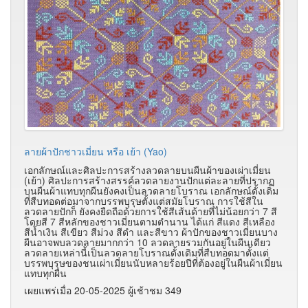
ลายผ้าปักชาวเมี่ยน หรือ เย้า (Yao)
เอกลักษณ์และศิลปะการสร้างลวดลายบนผืนผ้าของเผ่าเมี่ยน
(เย้า) ศิลปะการสร้างสรรค์ลวดลายงานปักแต่ละลายที่ปรากฏ
บนผืนผ้าแทบทุกผืนยังคงเป็นลวดลายโบราณ เอกลักษณ์ดั้งเดิม
ที่สืบทอดต่อมาจากบรรพบุรุษตั้งแต่สมัยโบราณ การใช้สีใน
ลวดลายปักก็ ยังคงยืดถือด้วยการใช้สีเส้นด้ายที่ไม่น้อยกว่า 7 สี
โดยสี 7 สีหลักของชาวเมี่ยนตามตำนาน ได้แก่ สีแดง สีเหลือง
สีน้ำเงิน สีเขียว สีม่วง สีดำ และสีขาว ผ้าปักของชาวเมี่ยนบาง
ผืนอาจพบลวดลายมากกว่า 10 ลวดลายรวมกันอยู่ในผืนเดียว
ลวดลายเหล่านี้เป็นลวดลายโบราณดั้งเดิมที่สืบทอดมาตั้งแต่
บรรพบุรุษของชนเผ่าเมี่ยนนับหลายร้อยปีที่ต้องอยู่ในผืนผ้าเมี่ยน
แทบทุกผืน
เผยแพร่เมื่อ 20-05-2025 ผู้เช้าชม 349