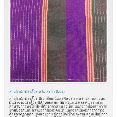
ลายผ้าปักชาวลั๊วะ หรือ ละว้า (Lua)
ลายผ้าปักชาวลั๊วะ มีเอกลักษณ์และศิลปะการสร้างลวดลายบน
ผืนผ้าของเผ่าลั้วะ มีลักษณะเด่น คือ ทอแน่น และหนา เหมาะ
สำหรับการนุ่งในพื้นที่ที่มีอากาศหนาวเย็น นอกจากนี้ยังสามารถ
ช่วยป้องกันอันตรายจากของมีคมได้ นอกจากนี้ยังมีการการทอ
ด้วยลวดลายตกแต่งสวยงาม มีการปักเข้ามาผสมผสานเมื่อมีการ