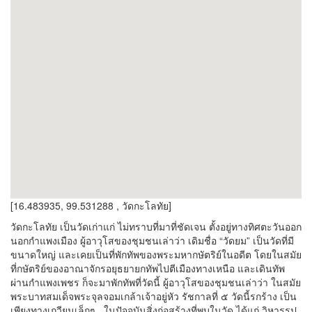
[16.483935, 99.531288 , วัดกะโลทัย]
วั
ดกะโลทัย
เป็นวัดเก่าแก่ ไม่ทราบที่มาที่ชัดเจน ตั้งอยู่ทางทิศตะวันออก
นอกกำแพงเมือง ผู้อาวุโสของชุมชนเล่าว่า เดิมชื่อ
“
วัดยม
”
เป็นวัดที่มี
ขนาดใหญ่ และเคยเป็นที่พักทัพของพระมหากษัตริย์ในอดีต โดยในสมัย
ที่กษัตริย์ของอาณาจักรอยุธยายกทัพไปตีเมืองทางเหนือ และเดินทัพ
ผ่านกำแพงเพชร ก็จะมาพักทัพที่วัดนี้ ผู้อาวุโสของชุมชนเล่าว่า ในสมัย
พระบาทสมเด็จพระจุลจอมเกล้าเจ้าอยู่หัว รัชกาลที่ ๕ วัดนี้รกร้าง เป็น
เพียงทางเกวียนเล็กๆ ในปัจจุบันสิ่งก่อสร้างที่พบในวัด ได้แก่ วิหารรูป