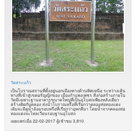
วัดสระแก้ว
เป็นโบราณสถานที่ตั้งอยู่นอกเมืองทางด้านทิศเหนือ ระหว่างเส้น
ทางที่เข้าสู่เขตอรัญญิกของ เมืองกําแพงเพชร สิ่งก่อสร้างภายใน
วัดมีเฉพาะฐานอาคารขนาดใหญ่ที่เป็นอุโบสถเพียงหลังเดียว
สร้างติดกับคลอง ส่งน้ำโบราณหรือที่เรียกว่าคลองท่อทองแดง
เดิมจะมีคูน้ำล้อมรอบหรือที่เรียกว่าอุทกสีมา โดยน้ำจากคลองท่อ
ทองแดงจะไหลเวียนรอบฐานอุโบสถ
เผยแพร่เมื่อ 22-02-2017 ผู้เช้าชม 3,810