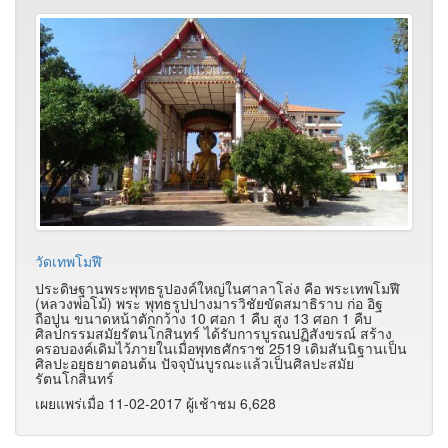
วัดเทพโมฬี
ประดิษฐานพระพุทธรูปองค์ใหญ่ในศาลาโล่ง คือ พระเทพโมฬี
(หลวงพ่อโม้) พระ พุทธรูปปางมารวิชัยขัดสมาธิราบ ก่อ อิฐ
ถือปูน ขนาดหน้าตักกว้าง 10 ศอก 1 คืบ สูง 13 ศอก 1 คืบ
ศิลปกรรมสมัยรัตนโกสินทร์ ได้รับการบูรณปฏิสังขรณ์ สร้าง
ครอบองค์เดิมไว้ภายในเมื่อพุทธศักราช 2519 เดิมสันนิฐานเป็น
ศิลปะอยุธยาตอนต้น ปัจจุบันบูรณะแล้วเป็นศิลปะสมัย
รัตนโกสินทร์
เผยแพร่เมื่อ 11-02-2017 ผู้เช้าชม 6,628