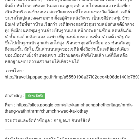
ผืนผ้า หันไปทางทิศตะวันออก แต่ถูกขุดทำลายไปหมดแล้ว เหลือเพียง
เนินดินบริเวณข้างถนน สถาปัตยกรรมที่โดดเด่นของวัด ได้แก่ เจดีย์
ขนาดใหญ่และงดงามมาก ตั้งอยู่ด้านหลังวิหาร เป็นเจดีย์ทรงพุ่มข้าว
บิณฑ์ หรือที่ชาวบ้านเรียกว่า เจดีย์ทรงดอกบัวตูมร่วมสมัยกับเจดีย์กลาง
ทุ่ง ที่เมืองนครชุม ฐานล่างเป็นฐานแบบหน้ากระดานซ้อน ลดหลั่นกัน
๔ ชั้น ก่อด้วยศิลาแลง เฉพาะที่ฐานหน้ากระดานชั้น ๔ ก่อด้วยอิฐ ถัด
ขึ้นไปเป็นฐานบัวลูกแก้วอกไก่สูง เรือนธาตุย่อสี่เหลี่ยม ๒๐ ซ้อนกันอยู่
ถึงสองชั้น ถัดไปเป็นส่วนบนสุดของเจดีย์ ซึ่งถือว่าเป็นเจดีย์องค์เดียว
ของเมืองทางฝั่งกำแพงเพชร แม้ว่ายอดจะหักพังไปแล้ว แต่ก็ยังเหลือ
หลักฐานของความสวยงามให้เที่ยวชมได้
ภาพโดย :
http://travel.kpppao.go.th/tmp/a5550190a37f02eed4b98dc140fe7893
คำสำคัญ :
วัดกะโลทัย
ที่มา : https://sites.google.com/site/kamphaengphetheritage/mrdk-
thang-wathnthrrm/chumchn-wad-ka-lothay
รวบรวมและจัดทำข้อมูล : กาญจนา จันทร์สิงห์